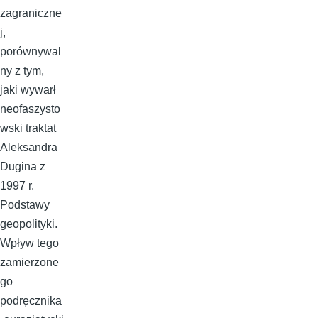
zagraniczne
j,
porównywal
ny z tym,
jaki wywarł
neofaszysto
wski traktat
Aleksandra
Dugina z
1997 r.
Podstawy
geopolityki.
Wpływ tego
zamierzone
go
podręcznika