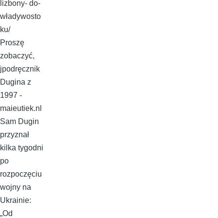
lizbony- do-
władywosto
ku/
Proszę
zobaczyć,
jpodręcznik
Dugina z
1997 -
maieutiek.nl
Sam Dugin
przyznał
kilka tygodni
po
rozpoczęciu
wojny na
Ukrainie:
„Od