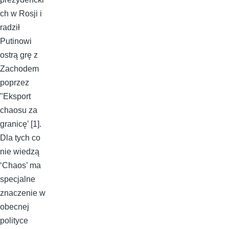
ch w Rosji i
radził
Putinowi
ostrą grę z
Zachodem
poprzez
"Eksport
chaosu za
granicę’ [1].
Dla tych co
nie wiedzą
‘Chaos’ ma
specjalne
znaczenie w
obecnej
polityce