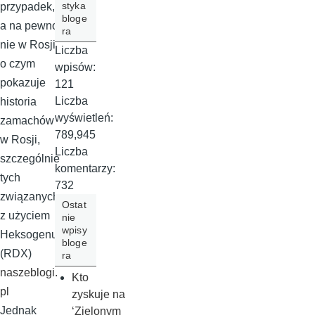
styka
przypadek,
bloge
a na pewno
ra
nie w Rosji
Liczba
o czym
wpisów:
pokazuje
121
Liczba
historia
wyświetleń:
zamachów
789,945
w Rosji,
Liczba
szczególnie
komentarzy:
tych
732
związanych
Ostat
z użyciem
nie
wpisy
Heksogenu
bloge
(RDX)
ra
naszeblogi.
Kto
pl
zyskuje na
Jednak
‘Zielonym