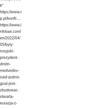
k”
https://www.r
p.pl/konfli…
https://www.i
nfobae.com/
en/2022/04/
05/byly-
rosyjski-
prezydent-
dmitri-
medvedev-
said-putins-
goal-jest-
zbudowac-
otwarta-
eurazja-z-