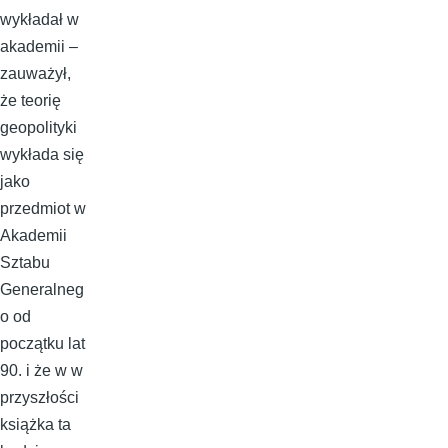
wykładał w
akademii –
zauważył,
że teorię
geopolityki
wykłada się
jako
przedmiot w
Akademii
Sztabu
Generalneg
o od
początku lat
90. i że w w
przyszłości
książka ta