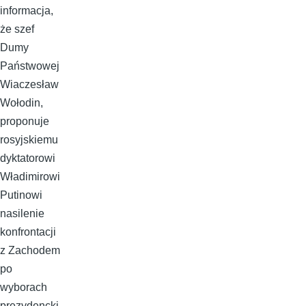
informacja,
że szef
Dumy
Państwowej
Wiaczesław
Wołodin,
proponuje
rosyjskiemu
dyktatorowi
Władimirowi
Putinowi
nasilenie
konfrontacji
z Zachodem
po
wyborach
prezydencki