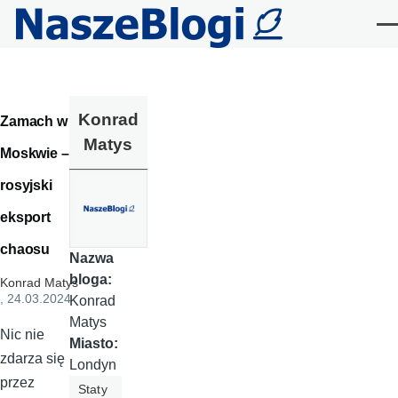
Przejdź do treści
Me
Konrad
Zamach w
Matys
Moskwie –
rosyjski
eksport
chaosu
Nazwa
bloga:
Konrad Matys
, 24.03.2024
Konrad
Matys
Nic nie
Miasto:
zdarza się
Londyn
przez
Staty