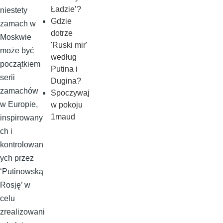
Ładzie’?
niestety
Gdzie
zamach w
dotrze
Moskwie
'Ruski mir'
może być
według
początkiem
Putina i
serii
Dugina?
zamachów
Spoczywaj
w Europie,
w pokoju
1maud
inspirowany
ch i
kontrolowan
ych przez
‘Putinowską
Rosję’ w
celu
zrealizowani