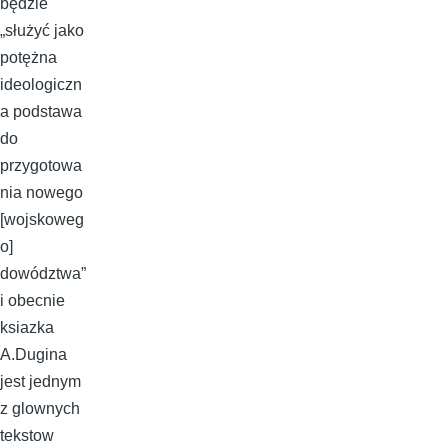
będzie
„służyć jako
potężna
ideologiczn
a podstawa
do
przygotowa
nia nowego
[wojskoweg
o]
dowództwa”
i obecnie
ksiazka
A.Dugina
jest jednym
z glownych
tekstow