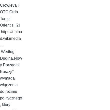
Crowleya i
OTO Ordo
Templi
Orientis, [2]
https://uploa
d.wikimedia
…
Według
Dugina„Now
y Porządek
Eurazji” -
wymaga
włączenia
do reżimu
politycznego
, który