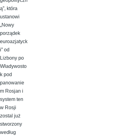
geopolityczn
ą”, która
ustanowi
„Nowy
porządek
euroazjatyck
i” od
Lizbony po
Władywosto
k pod
panowanie
m Rosjan i
system ten
w Rosji
zostal już
stworzony
według