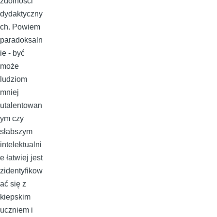
zdolności
dydaktyczny
ch. Powiem
paradoksaln
ie - być
może
ludziom
mniej
utalentowan
ym czy
słabszym
intelektualni
e łatwiej jest
zidentyfikow
ać się z
kiepskim
uczniem i