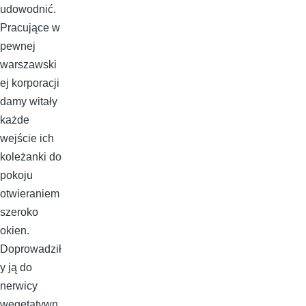
udowodnić.
Pracujące w
pewnej
warszawski
ej korporacji
damy witały
każde
wejście ich
koleżanki do
pokoju
otwieraniem
szeroko
okien.
Doprowadził
y ją do
nerwicy
wegetatywn