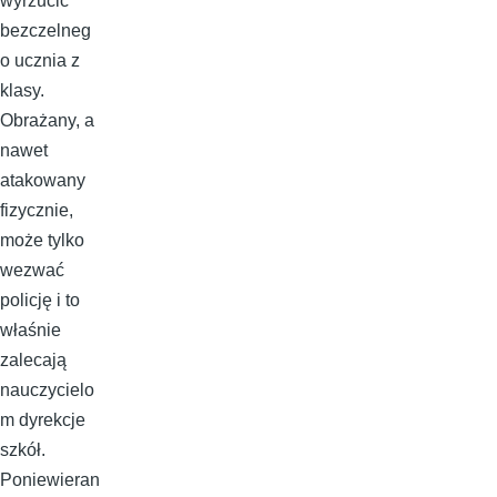
wyrzucić
bezczelneg
o ucznia z
klasy.
Obrażany, a
nawet
atakowany
fizycznie,
może tylko
wezwać
policję i to
właśnie
zalecają
nauczycielo
m dyrekcje
szkół.
Poniewieran