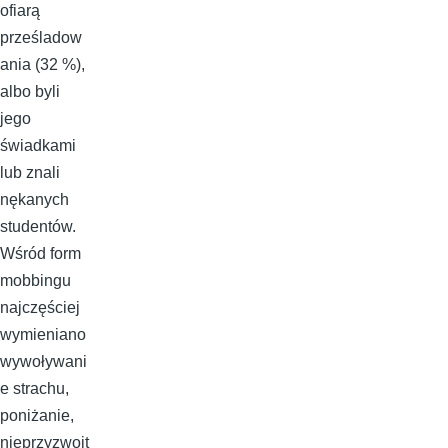
ofiarą
prześladow
ania (32 %),
albo byli
jego
świadkami
lub znali
nękanych
studentów.
Wśród form
mobbingu
najczęściej
wymieniano
wywoływani
e strachu,
poniżanie,
nieprzyzwoit