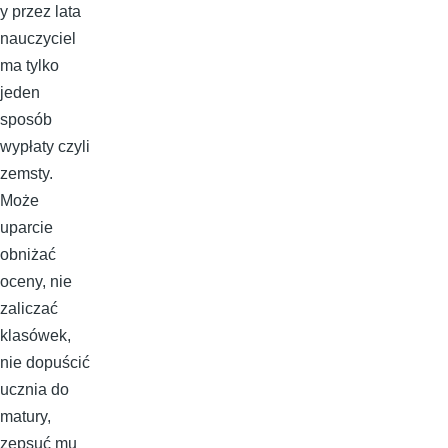
y przez lata
nauczyciel
ma tylko
jeden
sposób
wypłaty czyli
zemsty.
Może
uparcie
obniżać
oceny, nie
zaliczać
klasówek,
nie dopuścić
ucznia do
matury,
zepsuć mu