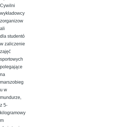
Cywilni
wykładowcy
zorganizow
ali
dla studentó
w zaliczenie
zajęć
sportowych
polegające
na
marszobieg
u w
mundurze,
z 5-
kilogramowy
m