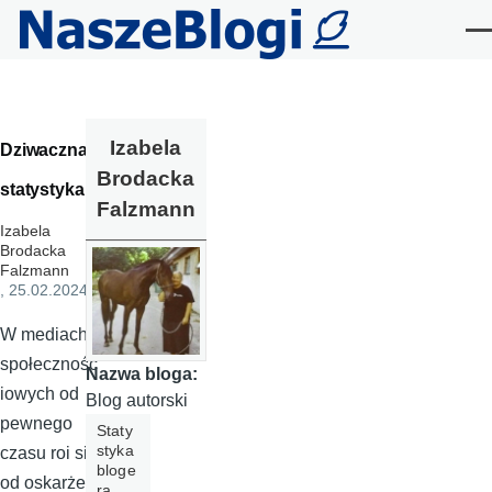
Przejdź do treści
Me
Izabela
Dziwaczna
Brodacka
statystyka
Falzmann
Izabela
Brodacka
Falzmann
, 25.02.2024
W mediach
społecznośc
Nazwa bloga:
iowych od
Blog autorski
pewnego
Staty
styka
czasu roi się
bloge
od oskarżeń
ra