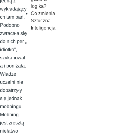
jedną z
logika?
wykładający
Co zmienia
ch tam pań.
Sztuczna
Podobno
Inteligencja
zwracała się
do nich per „
idiotko”,
szykanował
a i poniżała.
Władze
uczelni nie
dopatrzyły
się jednak
mobbingu.
Mobbing
jest zresztą
niełatwo