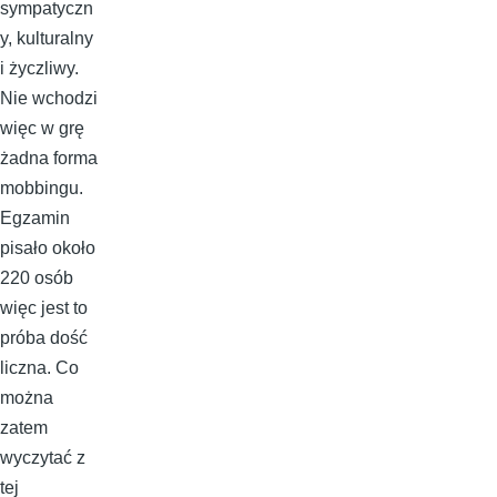
sympatyczn
y, kulturalny
i życzliwy.
Nie wchodzi
więc w grę
żadna forma
mobbingu.
Egzamin
pisało około
220 osób
więc jest to
próba dość
liczna. Co
można
zatem
wyczytać z
tej