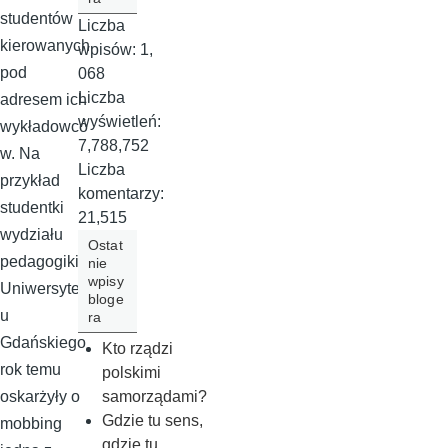
studentów
Liczba
kierowanych
wpisów:
1,
pod
068
Liczba
adresem ich
wyświetleń:
wykładowcó
7,788,752
w. Na
Liczba
przykład
komentarzy:
studentki
21,515
wydziału
Ostat
pedagogiki
nie
wpisy
Uniwersytet
bloge
u
ra
Gdańskiego
Kto rządzi
rok temu
polskimi
samorządami?
oskarżyły o
Gdzie tu sens,
mobbing
gdzie tu