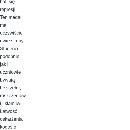
bali się
represji.
Ten medal
ma
oczywiście
dwie strony.
Studenci
podobnie
jak i
uczniowie
bywają
bezczelni,
roszczeniow
i i kłamliwi.
Łatwość
oskarżenia
kogoś o