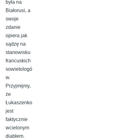
była na
Białorusi, a
swoje
zdanie
opiera jak
sądzę na
stanowisku
francuskich
sowietologó
w.
Przyjmijmy,
że
Łukaszenko
jest
faktycznie
wcielonym
diabłem.