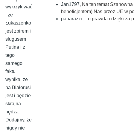
Jan1797
,
Na ten temat Szanowna 
wykrzykiwać
beneficjentem) Nas przez UE w po
, że
paparazzi
,
To prawda i dzięki za 
Łukaszenko
jest zbirem i
sługusem
Putina i z
tego
samego
faktu
wynika, że
na Białorusi
jest i będzie
skrajna
nędza.
Dodajmy, że
nigdy nie