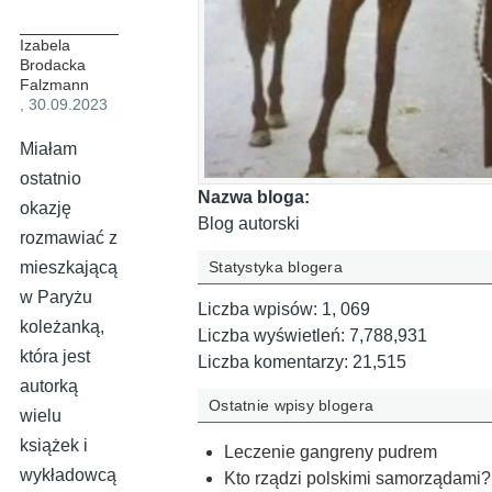
Izabela
Brodacka
Falzmann
, 30.09.2023
Miałam
ostatnio
Nazwa bloga:
okazję
Blog autorski
rozmawiać z
Statystyka blogera
mieszkającą
w Paryżu
Liczba wpisów:
1, 069
koleżanką,
Liczba wyświetleń:
7,788,931
która jest
Liczba komentarzy:
21,515
autorką
Ostatnie wpisy blogera
wielu
książek i
Leczenie gangreny pudrem
wykładowcą
Kto rządzi polskimi samorządami?