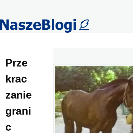
Przejdź do treści
Prze
krac
zanie
grani
c