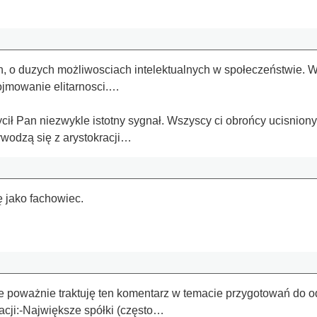
ch, o duzych możliwosciach intelektualnych w społeczeństwie. 
pojmowanie elitarnosci.…
.
cił Pan niezwykle istotny sygnał. Wszyscy ci obrońcy ucisnion
wodzą się z arystokracji…
 jako fachowiec.
poważnie traktuję ten komentarz w temacie przygotowań do od
acji:-Największe spółki (często…