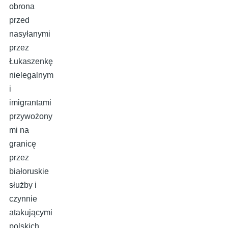
obrona
przed
nasyłanymi
przez
Łukaszenkę
nielegalnym
i
imigrantami
przywożony
mi na
granicę
przez
białoruskie
służby i
czynnie
atakującymi
polskich