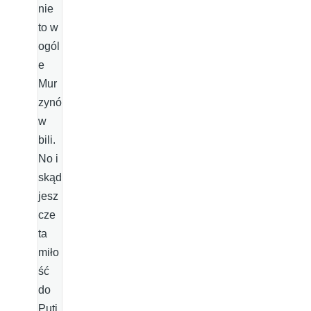
nie
to w
ogól
e
Mur
zynó
w
bili.
No i
skąd
jesz
cze
ta
miło
ść
do
Puti