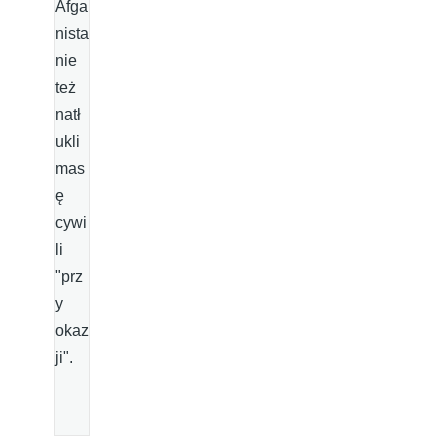
Afga
nista
nie
też
natł
ukli
mas
ę
cywi
li
"prz
y
okaz
ji".