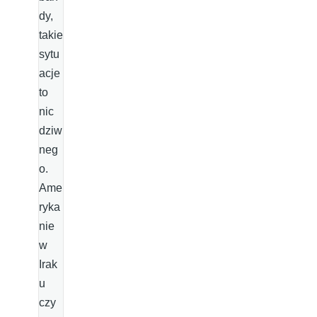
dy,
takie
sytu
acje
to
nic
dziw
neg
o.
Ame
ryka
nie
w
Irak
u
czy