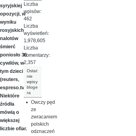
Liczba
syryjskiej
wpisów:
opozycji, w
462
wyniku
Liczba
rosyjskich
wyświetleń:
nalotów
1,978,605
śmierć
Liczba
poniosło 36
komentarzy:
2,357
cywilów, w
Ostat
tym dzieci
nie
(
reuters
,
wpisy
bloge
espreso.tv
).
ra
Niektóre
Owczy pęd
źródła
ze
mówią o
zwracaniem
większej
polskich
liczbie ofiar.
odznaczeń