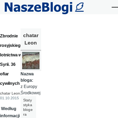
Przejdź do treści
Me
chatar
Zbrodnie
Leon
rosyjskiego
lotnictwa w
Syrii. 36
ofiar
Nazwa
bloga:
cywilnych
z Europy
Środkowej
chatar Leon
,
01.10.2015
Staty
styka
Według
bloge
ra
informacji