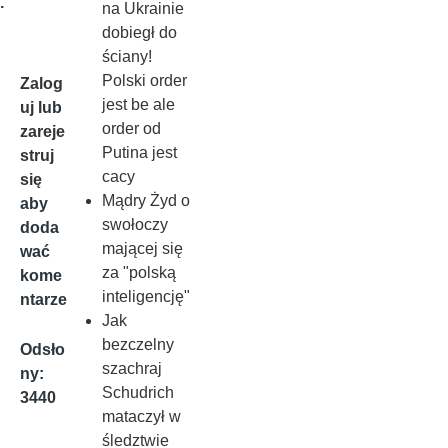
.
na Ukrainie
dobiegł do
ściany!
Polski order
Zalog
jest be ale
uj
lub
order od
zareje
Putina jest
struj
cacy
się
Mądry Żyd o
aby
swołoczy
doda
mającej się
wać
za "polską
kome
inteligencję"
ntarze
Jak
bezczelny
Odsło
szachraj
ny:
Schudrich
3440
mataczył w
śledztwie