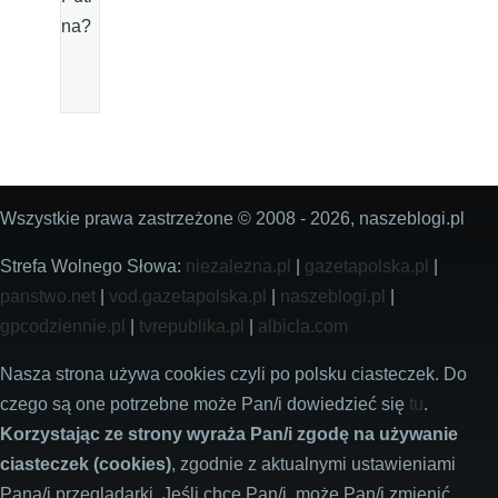
na?
Wszystkie prawa zastrzeżone © 2008 - 2026, naszeblogi.pl
Strefa Wolnego Słowa:
niezalezna.pl
|
gazetapolska.pl
|
panstwo.net
|
vod.gazetapolska.pl
|
naszeblogi.pl
|
gpcodziennie.pl
|
tvrepublika.pl
|
albicla.com
Nasza strona używa cookies czyli po polsku ciasteczek. Do
czego są one potrzebne może Pan/i dowiedzieć się
tu
.
Korzystając ze strony wyraża Pan/i zgodę na używanie
ciasteczek (cookies)
, zgodnie z aktualnymi ustawieniami
Pana/i przeglądarki. Jeśli chce Pan/i, może Pan/i zmienić