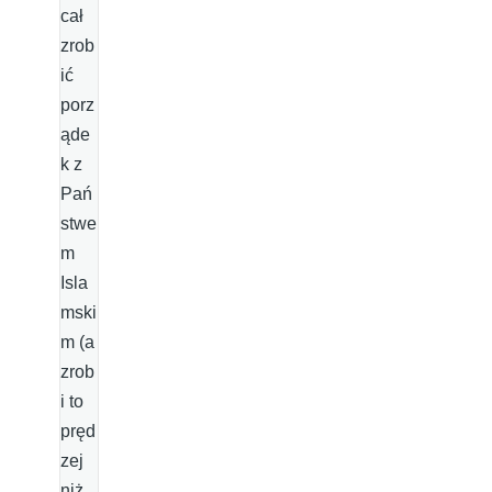
cał
zrob
ić
porz
ąde
k z
Pań
stwe
m
Isla
mski
m (a
zrob
i to
pręd
zej
niż