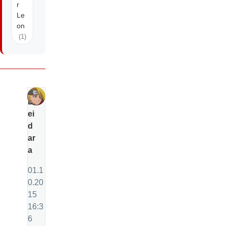
r
Le
on
(1)
D
ei
d
ar
a
01.1
0.20
15
16:3
6