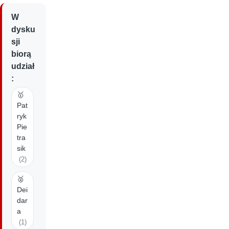
W
dysku
sji
biorą
udział
:
🥇
Pat
ryk
Pie
tra
sik
(2)
🥈
Dei
dar
a
(1)