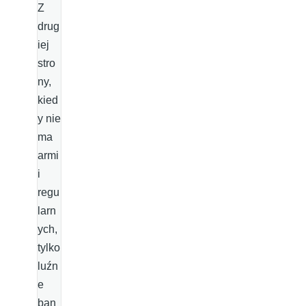
Z
drug
iej
stro
ny,
kied
y nie
ma
armi
i
regu
larn
ych,
tylko
luźn
e
ban