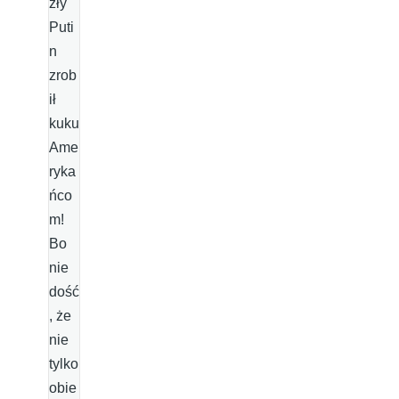
zły
Puti
n
zrob
ił
kuku
Ame
ryka
ńco
m!
Bo
nie
dość
, że
nie
tylko
obie