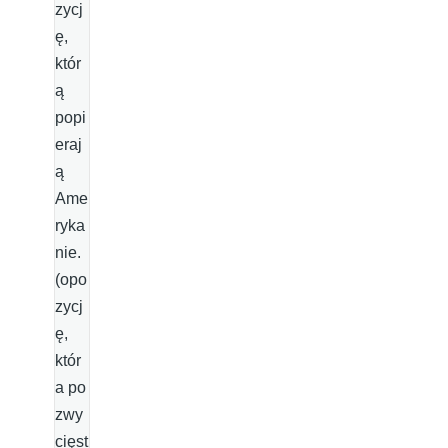
zycj
ę,
któr
ą
popi
eraj
ą
Ame
ryka
nie.
(opo
zycj
ę,
któr
a po
zwy
cięst