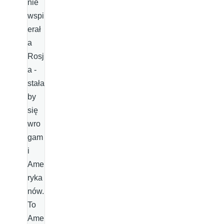
nie
wspi
erał
a
Rosj
a -
stała
by
się
wro
gam
i
Ame
ryka
nów.
To
Ame