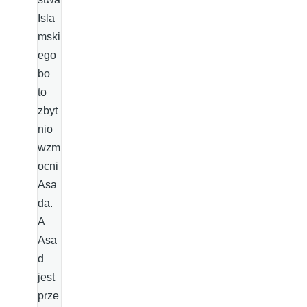
Isla
mski
ego
bo
to
zbyt
nio
wzm
ocni
Asa
da.
A
Asa
d
jest
prze