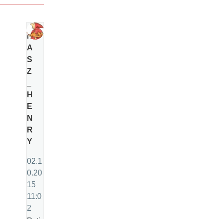
N
A
S
Z
_
H
E
N
R
Y
02.1
0.20
15
11:0
2