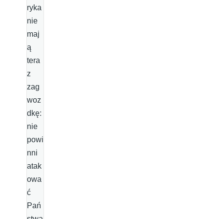
ryka
nie
maj
ą
tera
z
zag
woz
dkę:
nie
powi
nni
atak
owa
ć
Pań
stwa