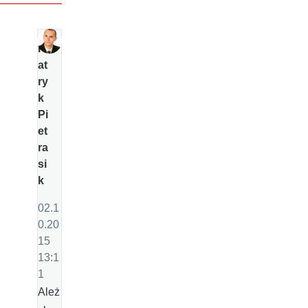
P
at
ry
k
Pi
et
ra
si
k
02.1
0.20
15
13:1
1
Ależ