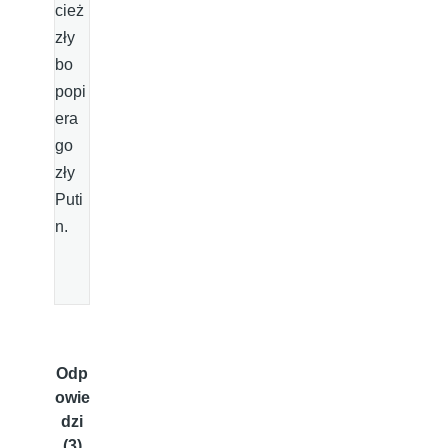
cież
zły
bo
popi
era
go
zły
Puti
n.
Odp
owie
dzi
(3)