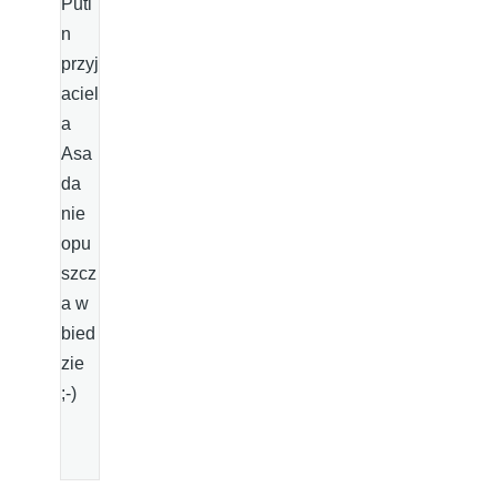
Puti
n
przyj
aciel
a
Asa
da
nie
opu
szcz
a w
bied
zie
;-)