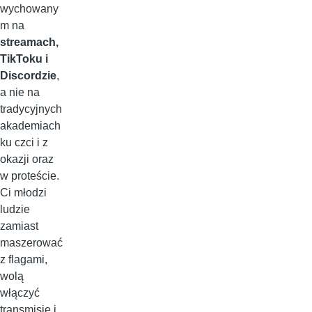
wychowany
m na
streamach,
TikToku i
Discordzie
,
a nie na
tradycyjnych
akademiach
ku czci i z
okazji oraz
w proteście.
Ci młodzi
ludzie
zamiast
maszerować
z flagami,
wolą
włączyć
transmisję i