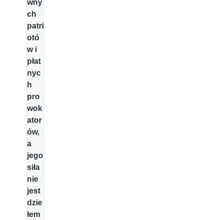
wny
ch
patri
otó
w i
płat
nyc
h
pro
wok
ator
ów,
a
jego
siła
nie
jest
dzie
łem