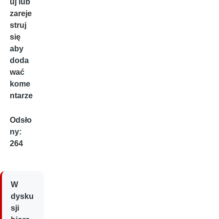
uj
lub
zareje
struj
się
aby
doda
wać
kome
ntarze
Odsło
ny:
264
W
dysku
sji