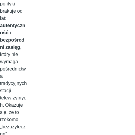
polityki
brakuje od
lat:
autentyczn
ość i
bezpośred
ni zasięg
,
który nie
wymaga
pośrednictw
a
tradycyjnych
stacji
telewizyjnyc
h. Okazuje
się, że to
rzekomo
„bezużytecz
ne”