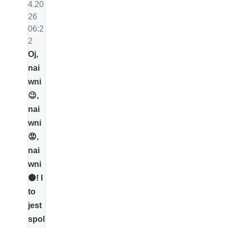
4.20
26
06:2
2
Oj,
nai
wni
😉,
nai
wni
😡,
nai
wni
⚫️! I
to
jest
spol