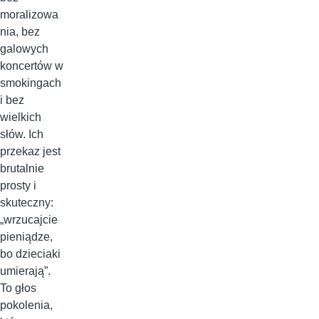
moralizowa
nia, bez
galowych
koncertów w
smokingach
i bez
wielkich
słów. Ich
przekaz jest
brutalnie
prosty i
skuteczny:
„wrzucajcie
pieniądze,
bo dzieciaki
umierają”.
To głos
pokolenia,