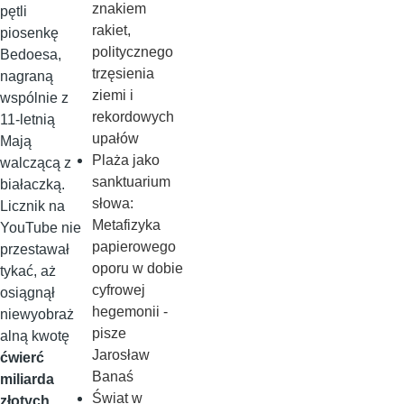
znakiem
pętli
rakiet,
piosenkę
politycznego
Bedoesa,
trzęsienia
nagraną
ziemi i
wspólnie z
rekordowych
11-letnią
upałów
Mają
Plaża jako
walczącą z
sanktuarium
białaczką.
słowa:
Licznik na
Metafizyka
YouTube nie
papierowego
przestawał
oporu w dobie
tykać, aż
cyfrowej
osiągnął
hegemonii -
niewyobraż
pisze
alną kwotę
Jarosław
ćwierć
Banaś
miliarda
Świat w
złotych