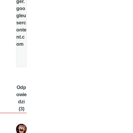
ger.
goo
gleu
serc
onte
nt.c
om
Odp
owie
dzi
(3)
tri