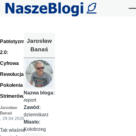
Przejdź do treści
Me
Jarosław
Patriotyzm
Banaś
2.0:
Cyfrowa
Rewolucja
Pokolenia
Nazwa bloga:
Strimerów.
report
Zawód:
Jarosław
Banaś
dziennikarz
, 29.04.2026
Miasto:
Kołobrzeg
Tak właśnie