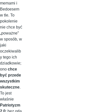
memami i
Bedoesem
w tle. To
pokolenie
nie chce być
„poważne”
w sposób, w
jaki
oczekiwalib
y tego ich
dziadkowie;
ono
chce
być przede
wszystkim
skuteczne
.
To jest
właśnie
Patriotyzm
2.0
: bez orła