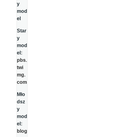
y
mod
el
Star
y
mod
el:
pbs.
twi
mg.
com
Mło
dsz
y
mod
el:
blog