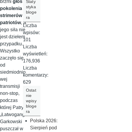
brzmi
głos
Staty
styka
pokolenia
bloge
strimerów i
ra
patriotów
, a
Liczba
jego siła nie
wpisów:
jest dziełem
101
przypadku.
Liczba
Wszystko
wyświetleń:
zaczęło się
176,936
od
Liczba
siedmiodnio
komentarzy:
wej
629
transmisji
Ostat
non-stop,
nie
podczas
wpisy
bloge
której Patryk
ra
„Łatwogang”
Polska 2026:
Garkowski
Sierpień pod
puszczał w