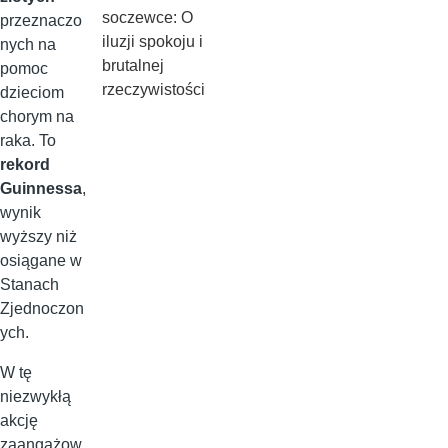
soczewce: O
przeznaczo
iluzji spokoju i
nych na
brutalnej
pomoc
rzeczywistości
dzieciom
chorym na
raka. To
rekord
Guinnessa
,
wynik
wyższy niż
osiągane w
Stanach
Zjednoczon
ych.
W tę
niezwykłą
akcję
zaangażow