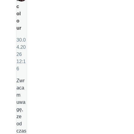
c
ol
o
ur
30.0
4.20
26
12:1
6
Zwr
aca
m
uwa
gę,
ze
od
czas