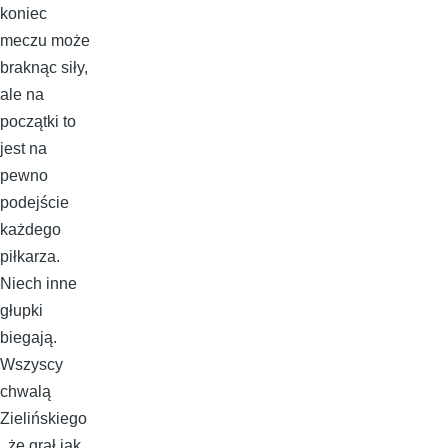
koniec
meczu może
braknąc siły,
ale na
początki to
jest na
pewno
podejście
każdego
piłkarza.
Niech inne
głupki
biegają.
Wszyscy
chwalą
Zielińskiego
, że grał jak