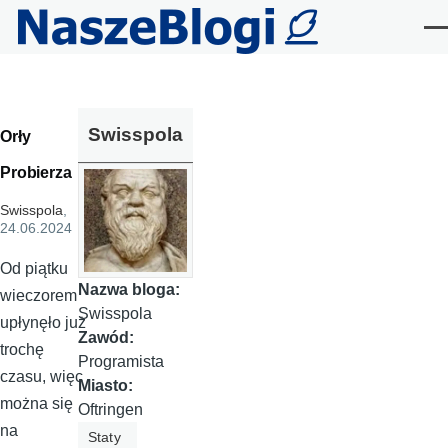
Przejdź do treści
Me
Swisspola
Orły
Probierza
Swisspola
,
24.06.2024
Od piątku
Nazwa bloga:
wieczorem
Swisspola
upłynęło już
Zawód:
trochę
Programista
czasu, więc
Miasto:
można się
Oftringen
na
Staty