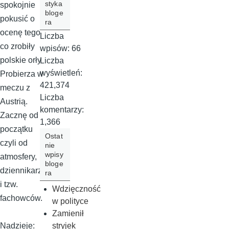
styka
spokojnie
bloge
pokusić o
ra
ocenę tego
Liczba
co zrobiły
wpisów:
66
polskie orły
Liczba
wyświetleń:
Probierza w
421,374
meczu z
Liczba
Austrią.
komentarzy:
Zacznę od
1,366
początku
Ostat
czyli od
nie
wpisy
atmosfery,
bloge
dziennikarzy
ra
i tzw.
Wdzięczność
fachowców.
w polityce
Zamienił
stryjek
Nadzieje: