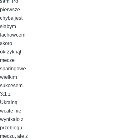
sam. Po
pierwsze
chyba jest
słabym
fachowcem,
skoro
okrzyknął
mecze
sparingowe
wielkim
sukcesem.
3:1 z
Ukrainą
wcale nie
wynikało z
przebiegu
meczu, ale z