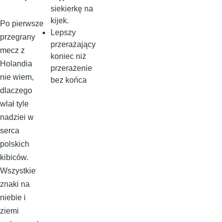
siekierkę na
kijek.
Po pierwsze
Lepszy
przegrany
przerażający
mecz z
koniec niż
Holandia
przerażenie
nie wiem,
bez końca
dlaczego
wlał tyle
nadziei w
serca
polskich
kibiców.
Wszystkie
znaki na
niebie i
ziemi