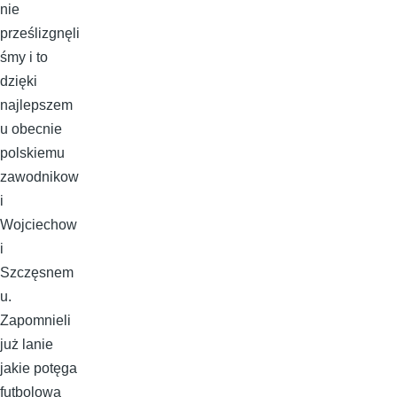
nie
prześlizgnęli
śmy i to
dzięki
najlepszem
u obecnie
polskiemu
zawodnikow
i
Wojciechow
i
Szczęsnem
u.
Zapomnieli
już lanie
jakie potęga
futbolowa