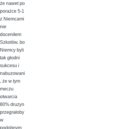
że nawet po
porażce 5-1
z Niemcami
nie
doceniłem
Szkotów, bo
Niemcy byli
tak głodni
sukcesu i
nabuzowani
, że w tym
meczu
otwarcia
80% druzyn
przegrałoby
w
podobnym