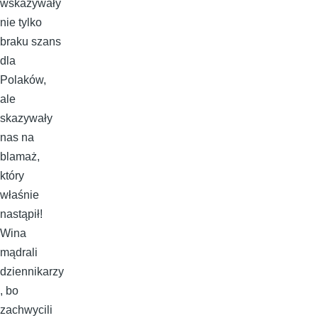
wskazywały
nie tylko
braku szans
dla
Polaków,
ale
skazywały
nas na
blamaż,
który
właśnie
nastąpił!
Wina
mądrali
dziennikarzy
, bo
zachwycili