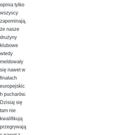
opinia tylko
wszyscy
zapominają,
że nasze
drużyny
klubowe
wtedy
meldowały
się nawet w
finałach
europejskic
h pucharów.
Dzisiaj się
tam nie
kwalifikują
przegrywają
c nawet z