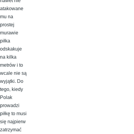
nawet nie
atakowane
mu na
prostej
murawie
piłka
odskakuje
na kilka
metrów i to
wcale nie są
wyjątki. Do
tego, kiedy
Polak
prowadzi
piłkę to musi
się najpierw
zatrzymać