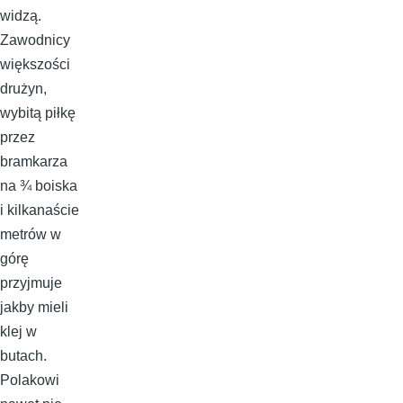
widzą.
Zawodnicy
większości
drużyn,
wybitą piłkę
przez
bramkarza
na ¾ boiska
i kilkanaście
metrów w
górę
przyjmuje
jakby mieli
klej w
butach.
Polakowi