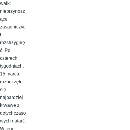
walki
nieprzynosz
ące
zasadniczyc
h
rozstrzygnię
ć. Po
czterech
tygodniach,
15 marca,
rozpoczęło
się
najbardziej
krwawe z
dotychczaso
wych natarć.
W jego