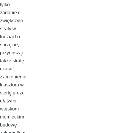
tylko
zadanie i
zwiększyło
straty w
ludziach i
sprzęcie,
przynosząc
także stratę
czasu”.
Zamienienie
klasztoru w
stertę gruzu
ułatwiło
wojskom
niemieckim
budowę
zakamuflow