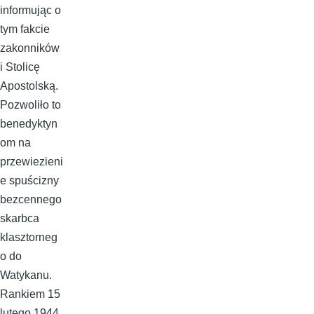
informując o
tym fakcie
zakonników
i Stolicę
Apostolską.
Pozwoliło to
benedyktyn
om na
przewiezieni
e spuścizny
bezcennego
skarbca
klasztorneg
o do
Watykanu.
Rankiem 15
lutego 1944