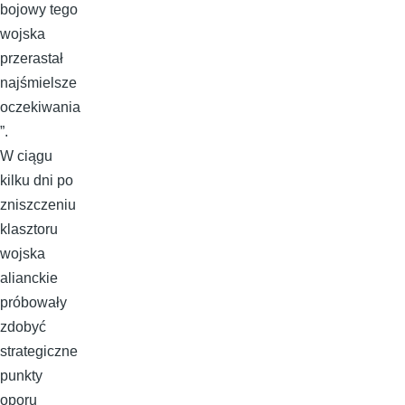
bojowy tego
wojska
przerastał
najśmielsze
oczekiwania
”.
W ciągu
kilku dni po
zniszczeniu
klasztoru
wojska
alianckie
próbowały
zdobyć
strategiczne
punkty
oporu