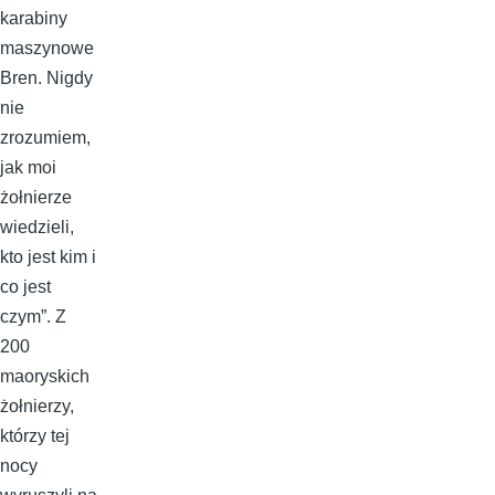
karabiny
maszynowe
Bren. Nigdy
nie
zrozumiem,
jak moi
żołnierze
wiedzieli,
kto jest kim i
co jest
czym”. Z
200
maoryskich
żołnierzy,
którzy tej
nocy