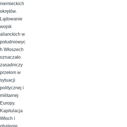
niemieckich
okrętów.
Lądowanie
wojsk
alianckich w
południowyc
h Włoszech
oznaczało
zasadniczy
przełom w
sytuacji
politycznej i
militarnej
Europy.
Kapitulacja
Włoch i
obalenie