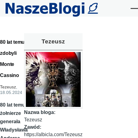
Przejdź do treści
Me
Tezeusz
80 lat temu
zdobyli
Monte
Cassino
Tezeusz
,
18.05.2024
80 lat temu
Nazwa bloga:
żołnierze
Tezeusz
generała
Zawód:
Władysława
https://albicla.com/Tezeusz