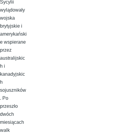
Sycylii
wylądowały
wojska
brytyjskie i
amerykański
e wspierane
przez
australijskic
h i
kanadyjskic
h
sojuszników
. Po
przeszło
dwóch
miesiącach
walk