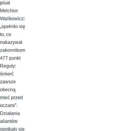
pisał
Melchior
Wańkowicz:
„spełniło się
to, co
nakazywał
zakonnikom
477 punkt
Reguły:
śmierć
zawsze
obecną
mieć przed
oczami”.
Działania
aliantów
spotkały się