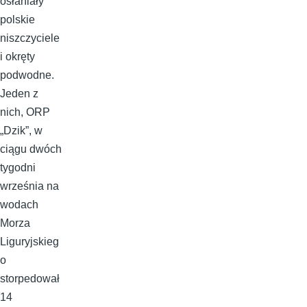
osłaniały
polskie
niszczyciele
i okręty
podwodne.
Jeden z
nich, ORP
„Dzik”, w
ciągu dwóch
tygodni
września na
wodach
Morza
Liguryjskieg
o
storpedował
14