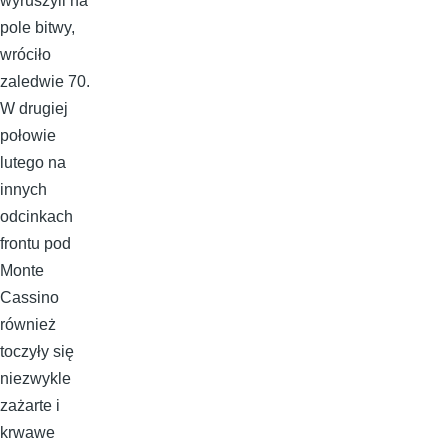
wyruszyli na
pole bitwy,
wróciło
zaledwie 70.
W drugiej
połowie
lutego na
innych
odcinkach
frontu pod
Monte
Cassino
również
toczyły się
niezwykle
zażarte i
krwawe