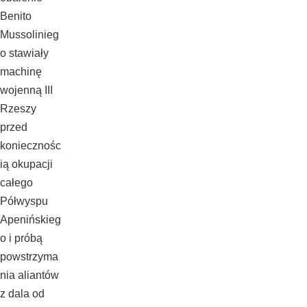
Benito
Mussolinieg
o stawiały
machinę
wojenną III
Rzeszy
przed
koniecznośc
ią okupacji
całego
Półwyspu
Apenińskieg
o i próbą
powstrzyma
nia aliantów
z dala od