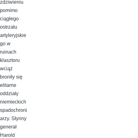
zdziwieniu
pomimo
ciągłego
ostrzału
artyleryjskie
go w
ruinach
klasztoru
wciąż
broniły się
elitarne
oddziały
niemieckich
spadochroni
arzy. Słynny
generał
Harold