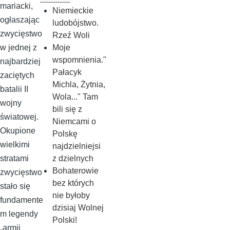
mariacki,
Niemieckie
ogłaszając
ludobójstwo.
zwycięstwo
Rzeź Woli
Moje
w jednej z
wspomnienia."
najbardziej
Pałacyk
zaciętych
Michla, Żytnia,
batalii II
Wola..." Tam
wojny
bili się z
światowej.
Niemcami o
Okupione
Polskę
wielkimi
najdzielniejsi
z dzielnych
stratami
Bohaterowie
zwycięstwo
bez których
stało się
nie byłoby
fundamente
dzisiaj Wolnej
m legendy
Polski!
„armii