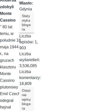
Andersa
Miasto:
zdobyli
Gdynia
Monte
Staty
Cassino
styka
bloge
'' 80 lat
ra
temu, w
Liczba
południe 18
wpisów:
1,
maja 1944
903
r., na
Liczba
wyświetleń:
gruzach
3,536,085
klasztoru
Liczba
Monte
komentarzy:
Cassino
18,809
plutonowy
Ostat
Emil Czech
nie
wpisy
odegrał
bloge
hejnał
ra