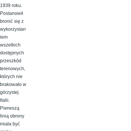
1939 roku.
Postanowił
bronić się z
wykorzystan
iem
wszelkich
dostępnych
przeszkód
terenowych,
których nie
brakowało w
górzystej
Italii.
Pierwszą
linią obrony
miała być