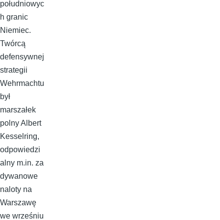
południowyc
h granic
Niemiec.
Twórcą
defensywnej
strategii
Wehrmachtu
był
marszałek
polny Albert
Kesselring,
odpowiedzi
alny m.in. za
dywanowe
naloty na
Warszawę
we wrześniu