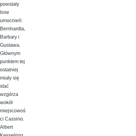
powstały
linie
umocnień:
Bernhardta,
Barbary i
Gustawa.
Głównym
punktem tej
ostatniej
miały się
stać
wzgórza
wokół
miejscowoś
ci Cassino.
Albert
Kesselring