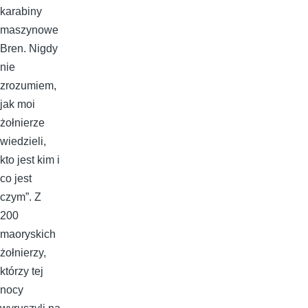
karabiny
maszynowe
Bren. Nigdy
nie
zrozumiem,
jak moi
żołnierze
wiedzieli,
kto jest kim i
co jest
czym”. Z
200
maoryskich
żołnierzy,
którzy tej
nocy