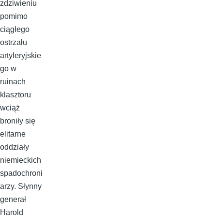
zdziwieniu
pomimo
ciągłego
ostrzału
artyleryjskie
go w
ruinach
klasztoru
wciąż
broniły się
elitarne
oddziały
niemieckich
spadochroni
arzy. Słynny
generał
Harold