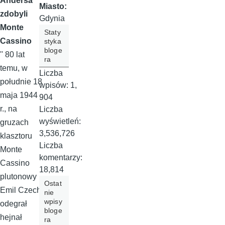
Andersa
Miasto:
zdobyli
Gdynia
Monte
Staty
Cassino
styka
bloge
'' 80 lat
ra
temu, w
Liczba
południe 18
wpisów:
1,
maja 1944
904
r., na
Liczba
wyświetleń:
gruzach
3,536,726
klasztoru
Liczba
Monte
komentarzy:
Cassino
18,814
plutonowy
Ostat
Emil Czech
nie
wpisy
odegrał
bloge
hejnał
ra