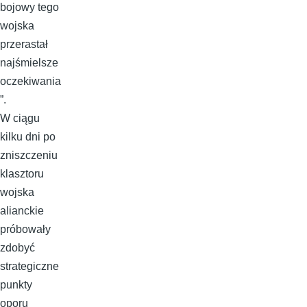
bojowy tego
wojska
przerastał
najśmielsze
oczekiwania
”.
W ciągu
kilku dni po
zniszczeniu
klasztoru
wojska
alianckie
próbowały
zdobyć
strategiczne
punkty
oporu