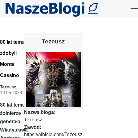
Przejdź do treści
Me
Tezeusz
80 lat temu
zdobyli
Monte
Cassino
Tezeusz
,
18.05.2024
80 lat temu
Nazwa bloga:
żołnierze
Tezeusz
generała
Zawód:
Władysława
https://albicla.com/Tezeusz