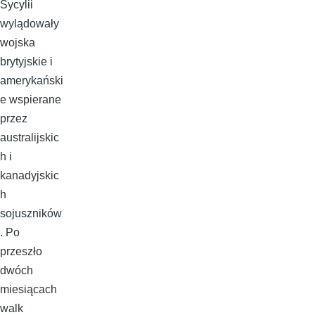
Sycylii
wylądowały
wojska
brytyjskie i
amerykański
e wspierane
przez
australijskic
h i
kanadyjskic
h
sojuszników
. Po
przeszło
dwóch
miesiącach
walk