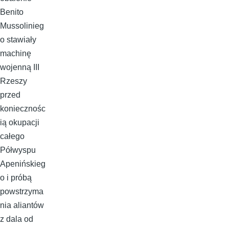
Benito
Mussolinieg
o stawiały
machinę
wojenną III
Rzeszy
przed
koniecznośc
ią okupacji
całego
Półwyspu
Apenińskieg
o i próbą
powstrzyma
nia aliantów
z dala od