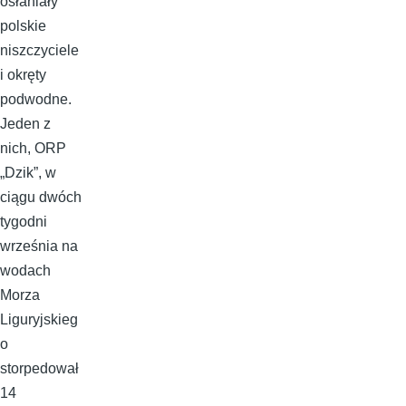
osłaniały
polskie
niszczyciele
i okręty
podwodne.
Jeden z
nich, ORP
„Dzik”, w
ciągu dwóch
tygodni
września na
wodach
Morza
Liguryjskieg
o
storpedował
14