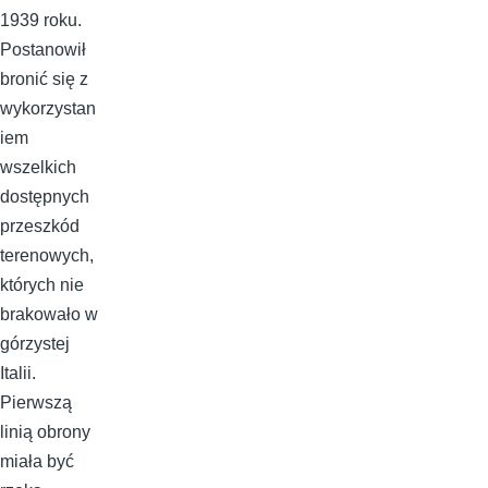
1939 roku.
Postanowił
bronić się z
wykorzystan
iem
wszelkich
dostępnych
przeszkód
terenowych,
których nie
brakowało w
górzystej
Italii.
Pierwszą
linią obrony
miała być