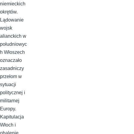
niemieckich
okrętów.
Lądowanie
wojsk
alianckich w
południowyc
h Włoszech
oznaczało
zasadniczy
przełom w
sytuacji
politycznej i
militarnej
Europy.
Kapitulacja
Włoch i
obalenie