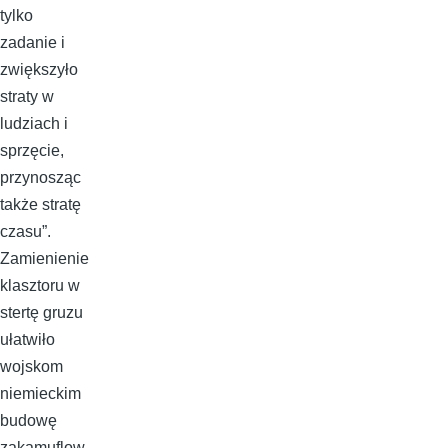
tylko
zadanie i
zwiększyło
straty w
ludziach i
sprzęcie,
przynosząc
także stratę
czasu”.
Zamienienie
klasztoru w
stertę gruzu
ułatwiło
wojskom
niemieckim
budowę
zakamuflow