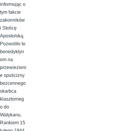
informując o
tym fakcie
zakonników
i Stolicę
Apostolską.
Pozwoliło to
benedyktyn
om na
przewiezieni
e spuścizny
bezcennego
skarbca
klasztorneg
o do
Watykanu.
Rankiem 15
lutego 1944