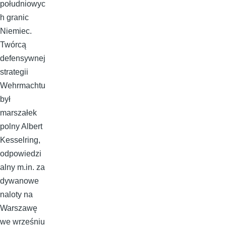
południowyc
h granic
Niemiec.
Twórcą
defensywnej
strategii
Wehrmachtu
był
marszałek
polny Albert
Kesselring,
odpowiedzi
alny m.in. za
dywanowe
naloty na
Warszawę
we wrześniu