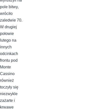
wyruszyli na
pole bitwy,
wróciło
zaledwie 70.
W drugiej
połowie
lutego na
innych
odcinkach
frontu pod
Monte
Cassino
również
toczyły się
niezwykle
zażarte i
krwawe