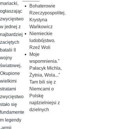
mariacki,
Bohaterowie
ogłaszając
Rzeczypospolitej.
zwycięstwo
Krystyna
Wańkowicz
w jednej z
Niemieckie
najbardziej
ludobójstwo.
zaciętych
Rzeź Woli
batalii II
Moje
wojny
wspomnienia."
światowej.
Pałacyk Michla,
Okupione
Żytnia, Wola..."
wielkimi
Tam bili się z
Niemcami o
stratami
Polskę
zwycięstwo
najdzielniejsi z
stało się
dzielnych
fundamente
m legendy
„armii