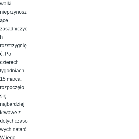
walki
nieprzynosz
ące
zasadniczyc
h
rozstrzygnię
ć. Po
czterech
tygodniach,
15 marca,
rozpoczęło
się
najbardziej
krwawe z
dotychczaso
wych natarć.
W jego