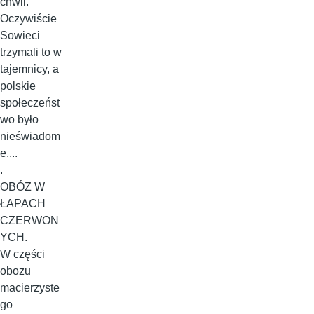
chwil.
Oczywiście
Sowieci
trzymali to w
tajemnicy, a
polskie
społeczeńst
wo było
nieświadom
e....
.
OBÓZ W
ŁAPACH
CZERWON
YCH.
W części
obozu
macierzyste
go