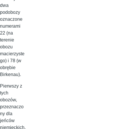
dwa
podobozy
oznaczone
numerami
22 (na
terenie
obozu
macierzyste
go) i 78 (w
obrębie
Birkenau).
Pierwszy z
tych
obozów,
przeznaczo
ny dla
jeńców
niemieckich,