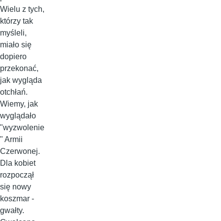
Wielu z tych,
którzy tak
myśleli,
miało się
dopiero
przekonać,
jak wygląda
otchłań.
Wiemy, jak
wyglądało
"wyzwolenie
" Armii
Czerwonej.
Dla kobiet
rozpoczął
się nowy
koszmar -
gwałty.