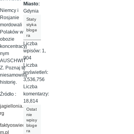
Miasto:
Niemcy i
Gdynia
Rosjanie
Staty
styka
mordowali
bloge
Polaków w
ra
obozie
Liczba
koncentracyj
wpisów:
1,
nym
904
AUSCHWIT
Liczba
Z. Poznaj tę
wyświetleń:
niesamowitą
3,536,756
historię.
Liczba
komentarzy:
Źródło :
18,814
jagiellonia.o
Ostat
rg
nie
wpisy
faktyoswieci
bloge
ra
m.pl