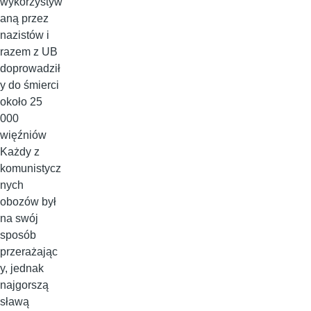
wykorzystyw
aną przez
nazistów i
razem z UB
doprowadził
y do śmierci
około 25
000
więźniów
Każdy z
komunistycz
nych
obozów był
na swój
sposób
przerażając
y, jednak
najgorszą
sławą