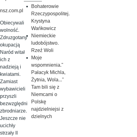
Bohaterowie
nsz.com.pl
Rzeczypospolitej.
Krystyna
Obiecywali
Wańkowicz
wolność.
Niemieckie
Zdruzgotany
ludobójstwo.
okupacją
Rzeź Woli
Naród witał
Moje
ich z
wspomnienia."
nadzieją i
Pałacyk Michla,
kwiatami.
Żytnia, Wola..."
Zamiast
Tam bili się z
wybawicieli
Niemcami o
przyszli
Polskę
bezwzględni
najdzielniejsi z
zbrodniarze.
dzielnych
Jeszcze nie
ucichły
strzały II