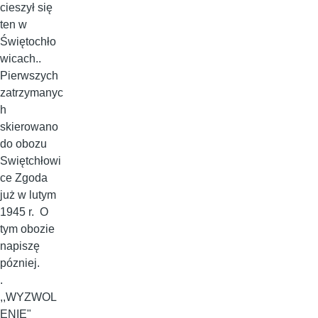
cieszył się
ten w
Świętochło
wicach..
Pierwszych
zatrzymanyc
h
skierowano
do obozu
Swiętchłowi
ce Zgoda
już w lutym
1945 r. O
tym obozie
napiszę
pózniej.
.
,,WYZWOL
ENIE"