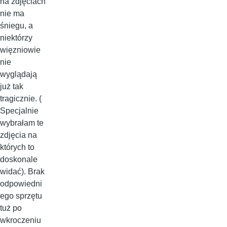
na zdjęciach
nie ma
śniegu, a
niektórzy
więzniowie
nie
wyglądają
już tak
tragicznie. (
Specjalnie
wybrałam te
zdjęcia na
których to
doskonale
widać). Brak
odpowiedni
ego sprzętu
tuż po
wkroczeniu