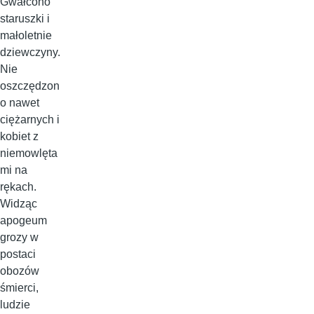
Gwałcono
staruszki i
małoletnie
dziewczyny.
Nie
oszczędzon
o nawet
ciężarnych i
kobiet z
niemowlęta
mi na
rękach.
Widząc
apogeum
grozy w
postaci
obozów
śmierci,
ludzie