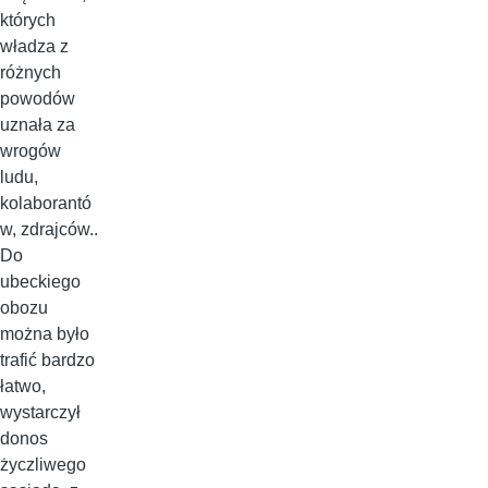
których
władza z
różnych
powodów
uznała za
wrogów
ludu,
kolaborantó
w, zdrajców..
Do
ubeckiego
obozu
można było
trafić bardzo
łatwo,
wystarczył
donos
życzliwego