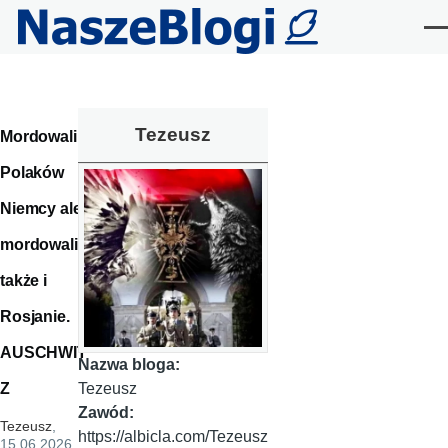
Przejdź do treści
Me
Tezeusz
Mordowali
Polaków
Niemcy ale
mordowali
także i
Rosjanie.
AUSCHWIT
Nazwa bloga:
Z
Tezeusz
Zawód:
Tezeusz
,
https://albicla.com/Tezeusz
15.06.2026