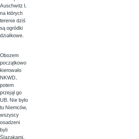
Auschwitz I,
na których
terenie dziś
są ogródki
działkowe.
Obozem
początkowo
kierowało
NKWD,
potem
przejął go
UB. Nie było
tu Niemców,
wszyscy
osadzeni
byli
Ślązakami,