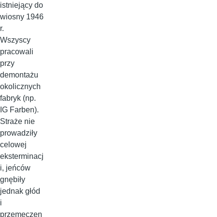
istniejący do
wiosny 1946
r.
Wszyscy
pracowali
przy
demontażu
okolicznych
fabryk (np.
IG Farben).
Straże nie
prowadziły
celowej
eksterminacj
i, jeńców
gnębiły
jednak głód
i
przemęczen