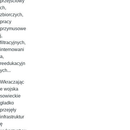
przejściowy
ch,
zbiorczych,
pracy
przymusowe
j,
filtracyjnych,
internowani
a,
reedukacyjn
ych...
Wkraczając
e wojska
sowieckie
gładko
przejęły
infrastruktur
ę