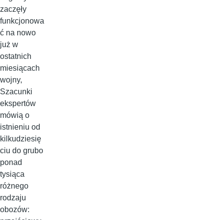
zaczęły
funkcjonowa
ć na nowo
już w
ostatnich
miesiącach
wojny,
Szacunki
ekspertów
mówią o
istnieniu od
kilkudziesię
ciu do grubo
ponad
tysiąca
różnego
rodzaju
obozów: