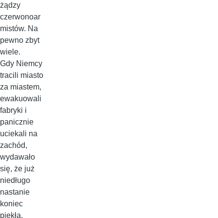
żądzy
czerwonoar
mistów. Na
pewno zbyt
wiele.
Gdy Niemcy
tracili miasto
za miastem,
ewakuowali
fabryki i
panicznie
uciekali na
zachód,
wydawało
się, że już
niedługo
nastanie
koniec
piekła.