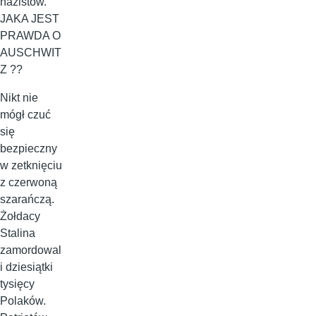
nazistów.
JAKA JEST
PRAWDA O
AUSCHWIT
Z ??
Nikt nie
mógł czuć
się
bezpieczny
w zetknięciu
z czerwoną
szarańczą.
Żołdacy
Stalina
zamordowal
i dziesiątki
tysięcy
Polaków.