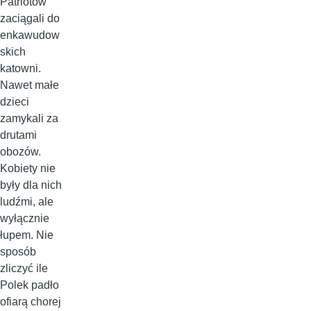
Patriotów
zaciągali do
enkawudow
skich
katowni.
Nawet małe
dzieci
zamykali za
drutami
obozów.
Kobiety nie
były dla nich
ludźmi, ale
wyłącznie
łupem. Nie
sposób
zliczyć ile
Polek padło
ofiarą chorej