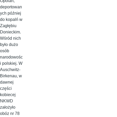
Opolan,
deportowan
ych później
do kopalń w
Zagłębiu
Donieckim.
Wśród nich
było dużo
osób
narodowośc
i polskiej. W
Auschwitz-
Birkenau, w
dawnej
części
kobiecej
NKWD
założyło
obóz nr 78