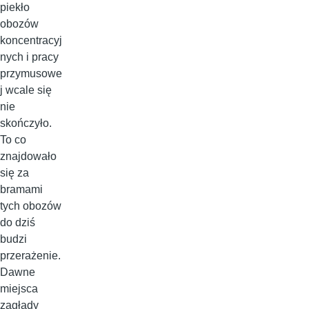
piekło
obozów
koncentracyj
nych i pracy
przymusowe
j wcale się
nie
skończyło.
To co
znajdowało
się za
bramami
tych obozów
do dziś
budzi
przerażenie.
Dawne
miejsca
zagłady