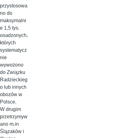
przystosowa
no do
maksymalni
e 1,5 tys.
osadzonych,
których
systematycz
nie
wywożono
do Związku
Radzieckieg
o lub innych
obozów w
Polsce.
W drugim
przetrzymyw
ano m.in
Ślązaków i