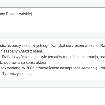
Anny Pawełczyńskiej
dczas burzy i sztucznych ogni zamykał się z psem w szafie. R
 ten zaspany wyłazi z psem…
ziś do wyśmiania jest tyle tematów (np. ufo, reinkarnacja, ast
Na poprawianiu konstruktora…
ek wydanej w 2006 r. zamieściłem następująca sentencję: Polska
ie. Tym wszystkim…