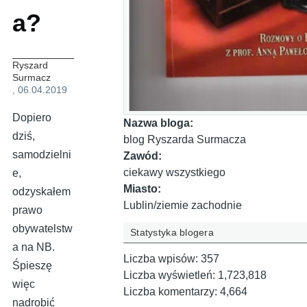
a?
Ryszard
Surmacz
, 06.04.2019
Dopiero
Nazwa bloga:
dziś,
blog Ryszarda Surmacza
samodzielni
Zawód:
ciekawy wszystkiego
e,
Miasto:
odzyskałem
Lublin/ziemie zachodnie
prawo
obywatelstw
Statystyka blogera
a na NB.
Liczba wpisów:
357
Śpieszę
Liczba wyświetleń:
1,723,818
więc
Liczba komentarzy:
4,664
nadrobić