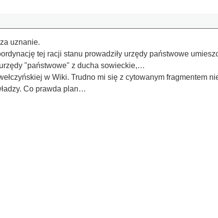
 za uznanie.
Koordynację tej racji stanu prowadziły urzędy państwowe umieszczo
ły urzędy "państwowe" z ducha sowieckie,…
awełczyńskiej w Wiki. Trudno mi się z cytowanym fragmentem ni
władzy. Co prawda plan…