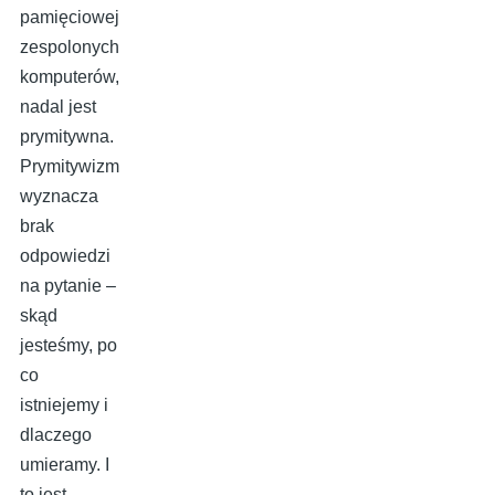
pamięciowej
zespolonych
komputerów,
nadal jest
prymitywna.
Prymitywizm
wyznacza
brak
odpowiedzi
na pytanie –
skąd
jesteśmy, po
co
istniejemy i
dlaczego
umieramy. I
to jest