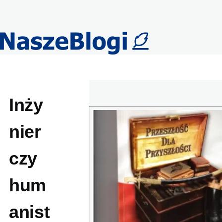
Przejdź do treści
Inży
nier
czy
hum
anist