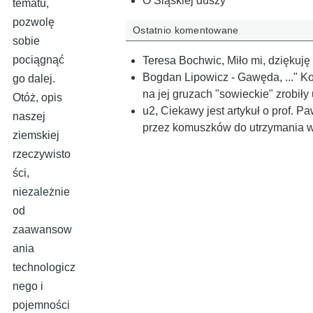
O Śląskiej duszy
tematu,
pozwolę
Ostatnio komentowane
sobie
pociągnąć
Teresa Bochwic
,
Miło mi, dziękuję
Bogdan Lipowicz - Gawęda
,
..." 
go dalej.
na jej gruzach "sowieckie" zrobi
Otóż, opis
u2
,
Ciekawy jest artykuł o prof. P
naszej
przez komuszków do utrzymania 
ziemskiej
rzeczywisto
ści,
niezależnie
od
zaawansow
ania
technologicz
nego i
pojemności