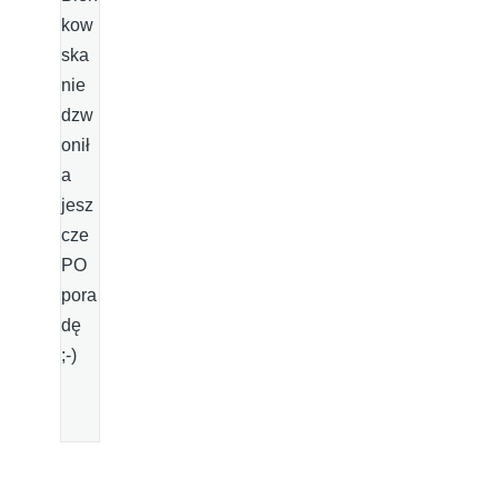
kow
ska
nie
dzw
onił
a
jesz
cze
PO
pora
dę
;-)