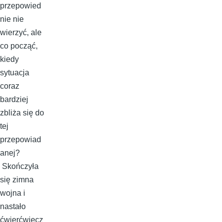
przepowied
nie nie
wierzyć, ale
co począć,
kiedy
sytuacja
coraz
bardziej
zbliża się do
tej
przepowiad
anej?
Skończyła
się zimna
wojna i
nastało
ćwierćwiecz