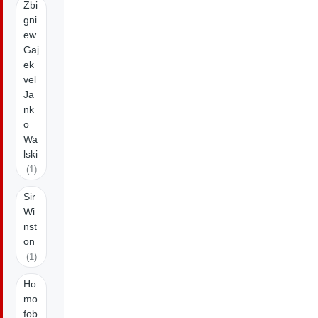
Zbi
gni
ew
Gaj
ek
vel
Ja
nk
o
Wa
lski
(1)
Sir
Wi
nst
on
(1)
Ho
mo
fob