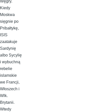
Węgry.
Kiedy
Moskwa
sięgnie po
Pribałtykę,
ISIS
zaatakuje
Sardynię
albo Sycylię
i wybuchną
rebelie
islamskie
we Francji,
Włoszech i
Wlk.
Brytanii.
Wtedy