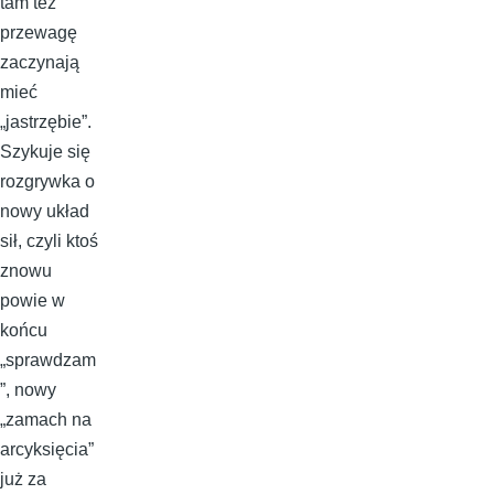
tam też
przewagę
zaczynają
mieć
„jastrzębie”.
Szykuje się
rozgrywka o
nowy układ
sił, czyli ktoś
znowu
powie w
końcu
„sprawdzam
”, nowy
„zamach na
arcyksięcia”
już za