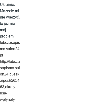
Ukrainie.
Możecie mi
nie wierzyć,
to już nie
mój
problem.
lubczasopis
mo.salon24.
pl
http://lubcza
sopismo.sal
on24.pl/esk
a/post/5654
63,okrety-
usa-
wplynely-