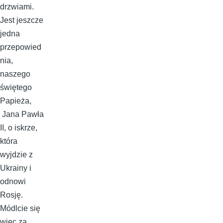
drzwiami.
Jest jeszcze
jedna
przepowied
nia,
naszego
świętego
Papieża,
Jana Pawła
II, o iskrze,
która
wyjdzie z
Ukrainy i
odnowi
Rosję.
Módlcie się
więc za