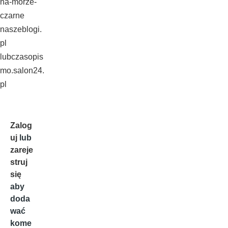
na-morze-
czarne
naszeblogi.
pl
lubczasopis
mo.salon24.
pl
Zalog
uj
lub
zareje
struj
się
aby
doda
wać
kome