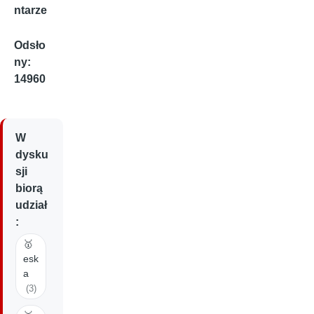
ntarze
Odsło
ny:
14960
W
dysku
sji
biorą
udział
:
🥇
esk
a
(3)