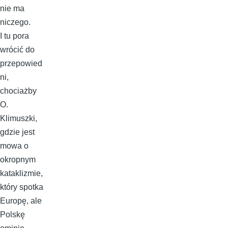
nie ma
niczego.
I tu pora
wrócić do
przepowied
ni,
chociażby
O.
Klimuszki,
gdzie jest
mowa o
okropnym
kataklizmie,
który spotka
Europę, ale
Polskę