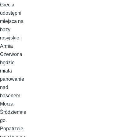
Grecja
udostępni
miejsca na
bazy
rosyjskie i
Armia
Czerwona
będzie
miała
panowanie
nad
basenem
Morza
Śródziemne
go.
Popatrzcie
uważnie na