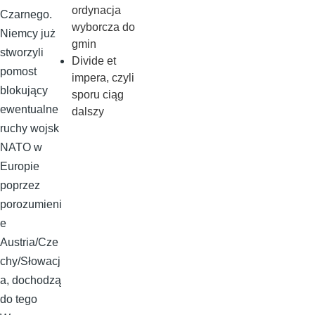
ordynacja
Czarnego.
wyborcza do
Niemcy już
gmin
stworzyli
Divide et
pomost
impera, czyli
blokujący
sporu ciąg
ewentualne
dalszy
ruchy wojsk
NATO w
Europie
poprzez
porozumieni
e
Austria/Cze
chy/Słowacj
a, dochodzą
do tego