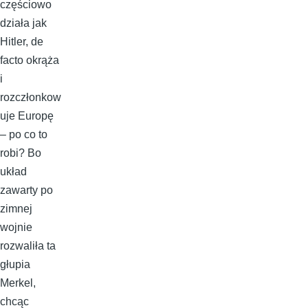
częściowo
działa jak
Hitler, de
facto okrąża
i
rozczłonkow
uje Europę
– po co to
robi? Bo
układ
zawarty po
zimnej
wojnie
rozwaliła ta
głupia
Merkel,
chcąc