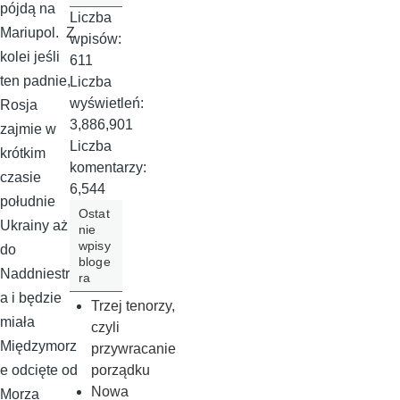
pójdą na
Liczba
Mariupol. Z
wpisów:
kolei jeśli
611
ten padnie,
Liczba
wyświetleń:
Rosja
3,886,901
zajmie w
Liczba
krótkim
komentarzy:
czasie
6,544
południe
Ostat
Ukrainy aż
nie
wpisy
do
bloge
Naddniestrz
ra
a i będzie
Trzej tenorzy,
miała
czyli
Międzymorz
przywracanie
porządku
e odcięte od
Nowa
Morza