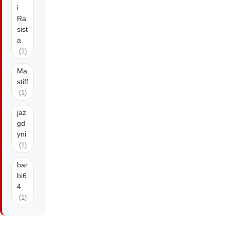
i
Ra
sist
a
(1)
Ma
stiff
(1)
jaz
gd
yni
(1)
bar
bi6
4
(1)