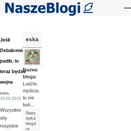
Przejdź do treści
Me
eska
Jeśli
Debalcewe
padło, to
Nazwa
teraz będzie
bloga:
wojna
Ludzie,
myślcie,
eska
,
to nie
18.02.2015
boli...
Wszystkie
Staty
siły
styka
bloge
rosyjskie
ra