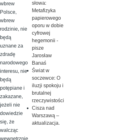
słowa:
wbrew
Metafizyka
Polsce,
papierowego
wbrew
oporu w dobie
rodzinie, nie
cyfrowej
będą
hegemonii -
uznane za
pisze
zdradę
Jarosław
narodowego
Banaś
Świat w
interesu, nie
soczewce: O
będą
iluzji spokoju i
potępiane i
brutalnej
zakazane,
rzeczywistości
jeżeli nie
Cisza nad
dowiedzie
Warszawą –
się, że
aktualizacja.
walcząc
wewnętrznie