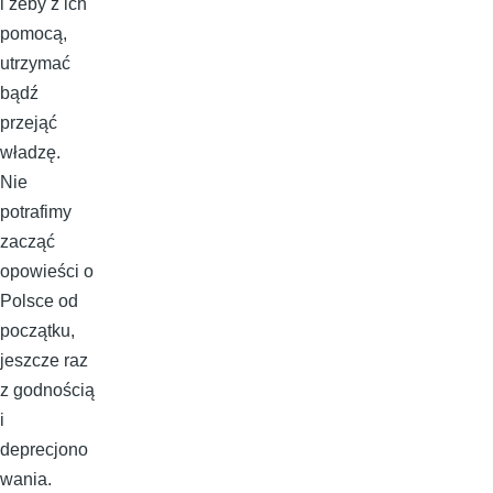
i żeby z ich
pomocą,
utrzymać
bądź
przejąć
władzę.
Nie
potrafimy
zacząć
opowieści o
Polsce od
początku,
jeszcze raz
z godnością
i
deprecjono
wania.