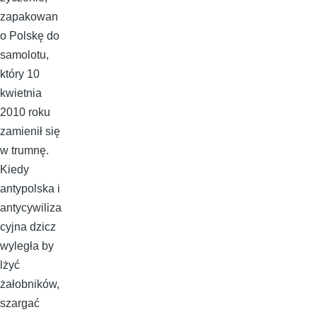
zapakowan
o Polskę do
samolotu,
który 10
kwietnia
2010 roku
zamienił się
w trumnę.
Kiedy
antypolska i
antycywiliza
cyjna dzicz
wyległa by
lżyć
żałobników,
szargać