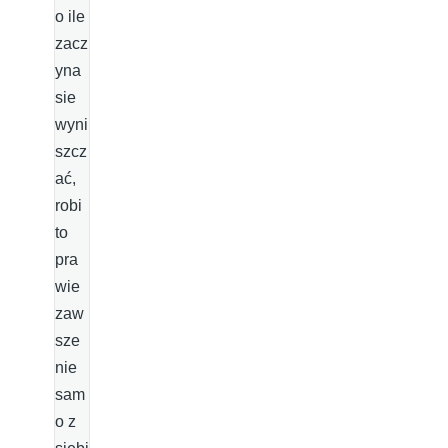
o ile
zacz
yna
sie
wyni
szcz
ać,
robi
to
pra
wie
zaw
sze
nie
sam
o z