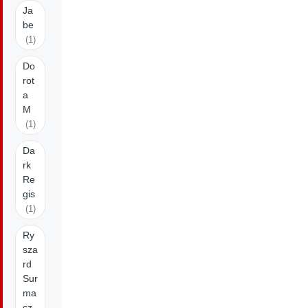
Ja
be
(1)
Do
rot
a
M
(1)
Da
rk
Re
gis
(1)
Ry
sza
rd
Sur
ma
cz