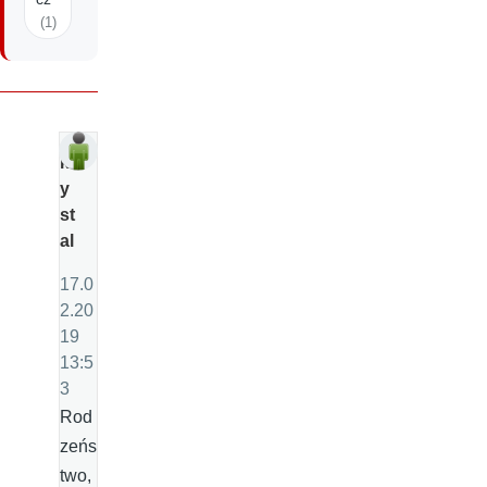
(1)
kr
y
st
al
17.0
2.20
19
13:5
3
Rod
zeńs
two,