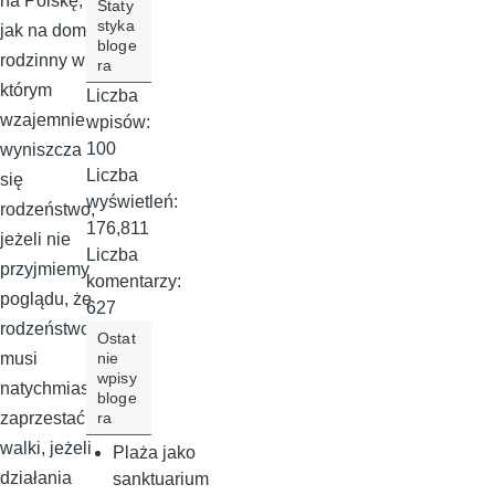
na Polskę,
Staty
styka
jak na dom
bloge
rodzinny w
ra
którym
Liczba
wzajemnie
wpisów:
100
wyniszcza
Liczba
się
wyświetleń:
rodzeństwo,
176,811
jeżeli nie
Liczba
przyjmiemy
komentarzy:
poglądu, że
627
rodzeństwo
Ostat
nie
musi
wpisy
natychmiast
bloge
ra
zaprzestać
walki, jeżeli
Plaża jako
działania
sanktuarium