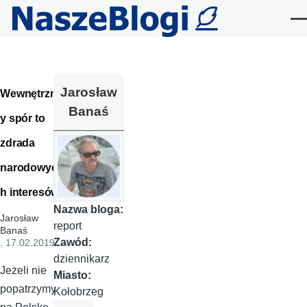
Przejdź do treści
Me
Jarosław
Wewnętrzn
Banaś
y spór to
zdrada
narodowyc
h interesów
Nazwa bloga:
Jarosław
report
Banaś
Zawód:
, 17.02.2019
dziennikarz
Jeżeli nie
Miasto:
popatrzymy
Kołobrzeg