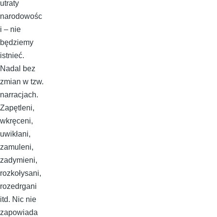
utraty
narodowośc
i – nie
będziemy
istnieć.
Nadal bez
zmian w tzw.
narracjach.
Zapętleni,
wkręceni,
uwikłani,
zamuleni,
zadymieni,
rozkołysani,
rozedrgani
itd. Nic nie
zapowiada