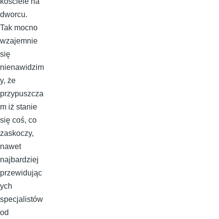
kościele na
dworcu.
Tak mocno
wzajemnie
się
nienawidzim
y, że
przypuszcza
m iż stanie
się coś, co
zaskoczy,
nawet
najbardziej
przewidując
ych
specjalistów
od