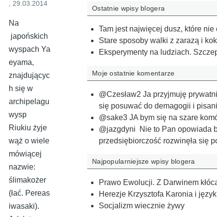
, 29.03.2014
Ostatnie wpisy blogera
Na
Tam jest najwięcej dusz, które nie 
japońskich
Stare sposoby walki z zarazą i kokt
wyspach Ya
Eksperymenty na ludziach. Szcze
eyama,
Moje ostatnie komentarze
znajdującyc
h się w
@Czesław2 Ja przyjmuję prywatnie
archipelagu
się posuwać do demagogii i pisania
wysp
@sake3 JA bym się na szare komór
Riukiu żyje
@jazgdyni Nie to Pan opowiada bzdu
przedsiębiorczość rozwinęła się 
wąż o wiele
mówiącej
Najpopularniejsze wpisy blogera
nazwie:
ślimakożer
Prawo Ewolucji. Z Darwinem kłócą 
(łać. Pereas
Herezje Krzysztofa Karonia i języ
Socjalizm wiecznie żywy
iwasaki).