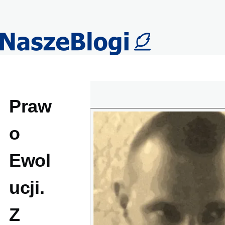
Przejdź do treści
Praw
o
Ewol
ucji.
Z