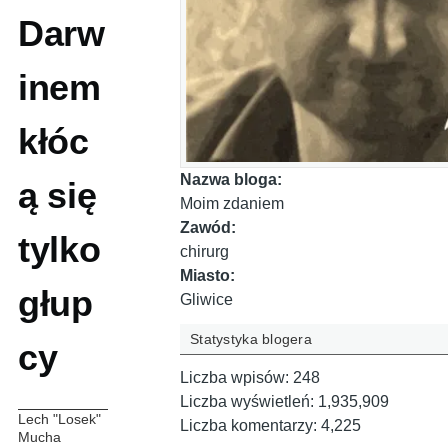
Darw
inem
kłóc
Nazwa bloga:
ą się
Moim zdaniem
Zawód:
tylko
chirurg
Miasto:
głup
Gliwice
Statystyka blogera
cy
Liczba wpisów:
248
Liczba wyświetleń:
1,935,909
Lech "Losek"
Liczba komentarzy:
4,225
Mucha