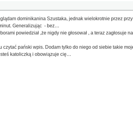
oglądam dominikanina Szustaka, jednak wielokrotnie przez prz
 minut. Generalizując - bez…
orami powiedział ,że nigdy nie głosował , a teraz zagłosuje 
 czytać pański wpis. Dodam tylko do niego od siebie takie moje
steś katoliczką i obowiązuje cię…