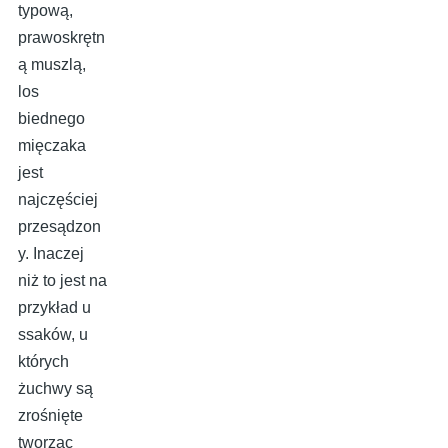
typową,
prawoskrętn
ą muszlą,
los
biednego
mięczaka
jest
najczęściej
przesądzon
y. Inaczej
niż to jest na
przykład u
ssaków, u
których
żuchwy są
zrośnięte
tworząc