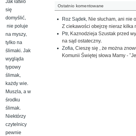
Jak łatwo
Ostatnio komentowane
się
domyślić,
Roz Sądek
,
Nie słucham, ani nie 
nie poluje
Z ciekawości obejrzę nieraz kilka
Ptr
,
Kaznodzieja Szustak przed wyb
na myszy,
na sąd ostateczny.
tylko na
Zofia
,
Cieszę się , że można znowu
ślimaki. Jak
Komunii Świętej słowa Mamy - "Je
wygląda
typowy
ślimak,
każdy wie.
Muszla, a w
środku
ślimak.
Niektórzy
czytelnicy
pewnie