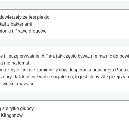
dowierzały że jest piekło
ajl z bakteriami
pionki i Prawo drogowe
 i leczę prywatnie. A Pan, jak często bywa, nie ma nic do p
 nie na temat...
ki z byle kim nie zamienił. Znów desperacja popchnęła Pana 
ry. Jak ktoś nie widzi socjalizmu, to jest ślepy. Ale przejrzy
po wejściu w życie…
się tylko głupcy
k Klingonów