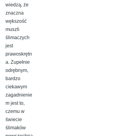
wiedzą, że
znaczna
wększość
muszli
ślimaczych
jest
prawoskrętn
a. Zupełnie
odrębnym,
bardzo
ciekawym
zagadnienie
m jest to,
czemu w
świecie
ślimaków
powszechna