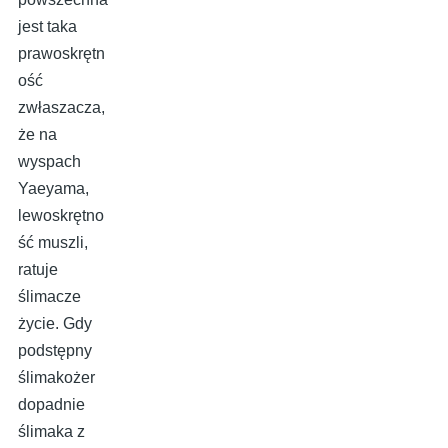
jest taka
prawoskrętn
ość
zwłaszacza,
że na
wyspach
Yaeyama,
lewoskrętno
ść muszli,
ratuje
ślimacze
życie. Gdy
podstępny
ślimakożer
dopadnie
ślimaka z