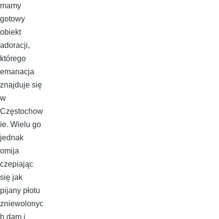
mamy
gotowy
obiekt
adoracji,
którego
emanacja
znajduje się
w
Częstochow
ie. Wielu go
jednak
omija
czepiając
się jak
pijany płotu
zniewolonyc
h dam i