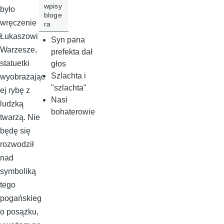
wpisy
było
bloge
wręczenie
ra
Łukaszowi
Syn pana
Warzesze,
prefekta dał
statuetki
głos
Szlachta i
wyobrażając
"szlachta"
ej rybę z
Nasi
ludzką
bohaterowie
twarzą. Nie
będę się
rozwodził
nad
symboliką
tego
pogańskieg
o posążku,