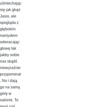
uśmiechając
się jak głupi
Jasio, ale
spogląda z
głębokim
namysłem
odwracając
głowę tak
jakby sobie
nas skądś
niewyraźnie
przypominał
. No i dają
go na samą
górę w
salonie. To
musi coś