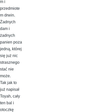
m i
przedmiote
m drwin.
Żadnych
dam i
żadnych
panien poza
jedną, której
się już nic
strasznego
stać nie
może.
Tak jak to
już napisał
Toyah, cały
ten bal i
otoczkę