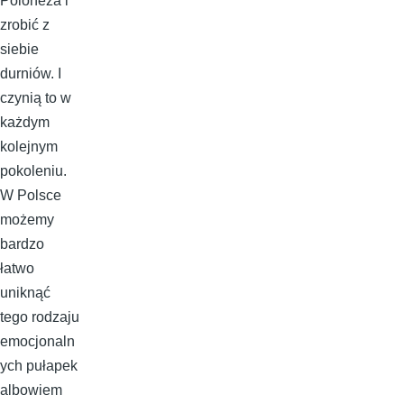
Poloneza i
zrobić z
siebie
durniów. I
czynią to w
każdym
kolejnym
pokoleniu.
W Polsce
możemy
bardzo
łatwo
uniknąć
tego rodzaju
emocjonaln
ych pułapek
albowiem