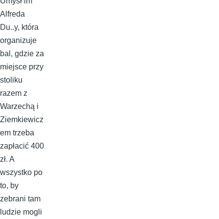
Umysł im
Alfreda
Du..y, która
organizuje
bal, gdzie za
miejsce przy
stoliku
razem z
Warzechą i
Ziemkiewicz
em trzeba
zapłacić 400
zł. A
wszystko po
to, by
zebrani tam
ludzie mogli