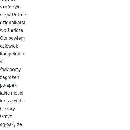
skończyło
się w Polsce
dziennikarst
wo śledcze.
Oto bowiem
człowiek
kompetentn
y i
świadomy
zagrożeń i
pułapek
jakie niesie
ten zawód –
Cezary
Gmyz –
ogłosił, że