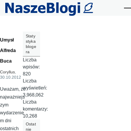
Przejdź do treści
Me
Staty
Umysł
styka
bloge
Alfreda
ra
Liczba
Buca
wpisów:
Coryllus
,
820
30.10.2012
Liczba
wyświetleń:
Uważam, że
3,968,062
najważniejs
Liczba
zym
komentarzy:
wydarzenie
10,268
m dni
Ostat
ostatnich
nie