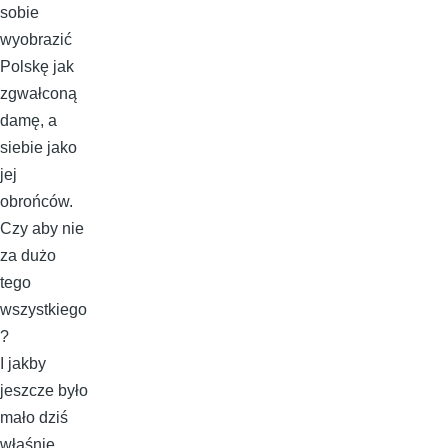
sobie
wyobrazić
Polskę jak
zgwałconą
damę, a
siebie jako
jej
obrońców.
Czy aby nie
za dużo
tego
wszystkiego
?
I jakby
jeszcze było
mało dziś
właśnie