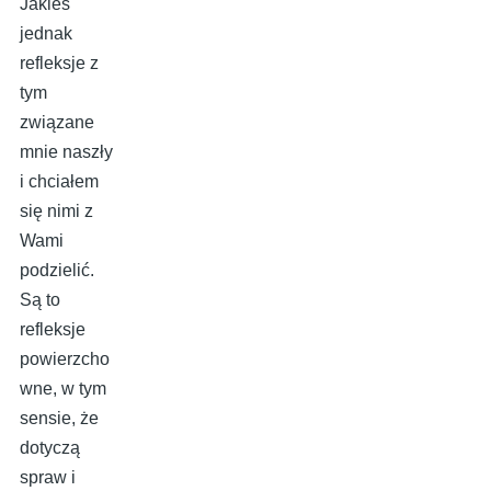
Jakieś
jednak
refleksje z
tym
związane
mnie naszły
i chciałem
się nimi z
Wami
podzielić.
Są to
refleksje
powierzcho
wne, w tym
sensie, że
dotyczą
spraw i