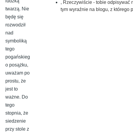
ludzką
,
Rzeczywiście - tobie odpisywać n
twarzą. Nie
tym wyraźnie na blogu, z którego
będę się
rozwodził
nad
symboliką
tego
pogańskieg
o posążku,
uważam po
prostu, że
jest to
ważne. Do
tego
stopnia, że
siedzenie
przy stole z