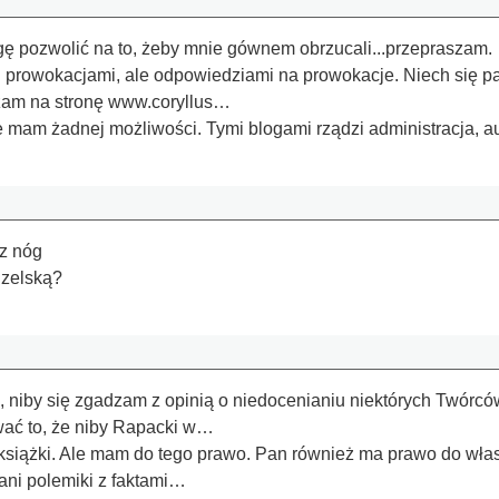
gę pozwolić na to, żeby mnie gównem obrzucali...przepraszam.
 prowokacjami, ale odpowiedziami na prowokacje. Niech się pa
szam na stronę www.coryllus…
 mam żadnej możliwości. Tymi blogami rządzi administracja, auto
z nóg
uzelską?
 niby się zgadzam z opinią o niedocenianiu niektórych Twórców
ować to, że niby Rapacki w…
książki. Ale mam do tego prawo. Pan również ma prawo do własn
 ani polemiki z faktami…