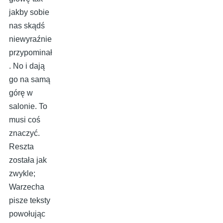
jakby sobie
nas skądś
niewyraźnie
przypominał
. No i dają
go na samą
górę w
salonie. To
musi coś
znaczyć.
Reszta
została jak
zwykle;
Warzecha
pisze teksty
powołując