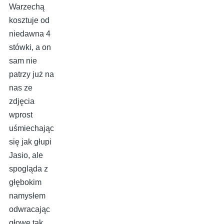
Warzechą
kosztuje od
niedawna 4
stówki, a on
sam nie
patrzy już na
nas ze
zdjęcia
wprost
uśmiechając
się jak głupi
Jasio, ale
spogląda z
głębokim
namysłem
odwracając
głowę tak