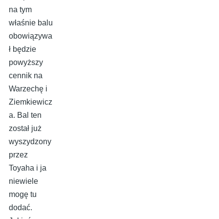
na tym
właśnie balu
obowiązywa
ł będzie
powyższy
cennik na
Warzechę i
Ziemkiewicz
a. Bal ten
został już
wyszydzony
przez
Toyaha i ja
niewiele
mogę tu
dodać.