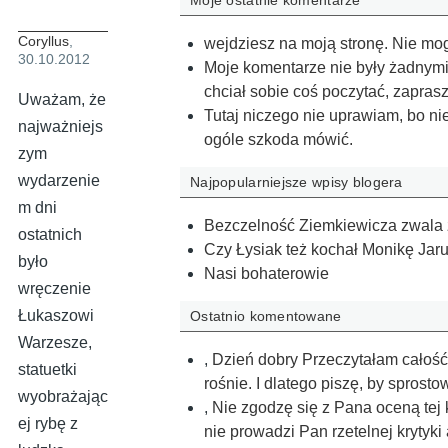
Moje ostatnie komentarze
Coryllus
,
wejdziesz na moją stronę. Nie mo
30.10.2012
Moje komentarze nie były żadnymi
chciał sobie coś poczytać, zapra
Uważam, że
Tutaj niczego nie uprawiam, bo nie
najważniejs
ogóle szkoda mówić.
zym
wydarzenie
Najpopularniejsze wpisy blogera
m dni
Bezczelność Ziemkiewicza zwala 
ostatnich
Czy Łysiak też kochał Monikę Jar
było
Nasi bohaterowie
wręczenie
Łukaszowi
Ostatnio komentowane
Warzesze,
,
Dzień dobry Przeczytałam całość,
statuetki
rośnie. I dlatego piszę, by sprost
wyobrażając
,
Nie zgodzę się z Pana oceną tej 
ej rybę z
nie prowadzi Pan rzetelnej krytyki