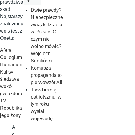
ra
prawdziwa i
skąd.
Dwie prawdy?
Najstarszy
Niebezpieczne
znaleziony
związki Izraela
wpis jest z
w Polsce. O
Onetu:
czym nie
wolno mówić?
Afera
Wojciech
Collegium
Sumliński
Humanum.
Komusza
Kulisy
propaganda to
śledztwa
pierwowzór AI!
wokół
Tusk boi się
gwiazdora
patriotyzmu, w
TV
tym roku
Republika i
wysłał
jego żony
wojewodę
A
d