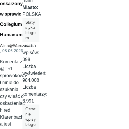
mam
oskarżony
Miasto:
w sprawie
POLSKA
Staty
Collegium
styka
bloge
Humanum
ra
Liczba
Alina@Warszawa
, 08.06.2026
wpisów:
398
Komentarz
Liczba
@TRI
wyświetleń:
sprowokowa
984,008
ł mnie do
Liczba
szukania,
komentarzy:
czy wieść o
6,991
oskarżeniac
Ostat
h red.
nie
Klarenbach
wpisy
a jest
bloge