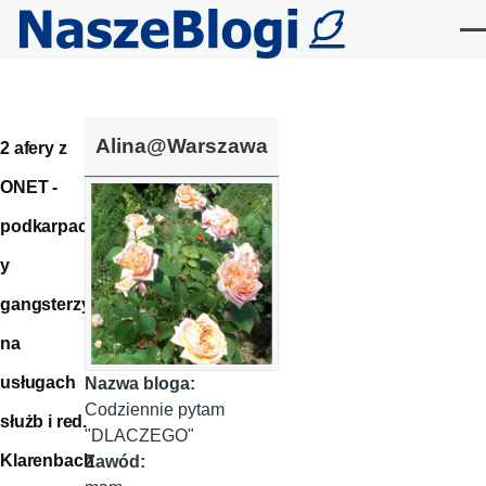
Przejdź do treści
Me
Alina@Warszawa
2 afery z
ONET -
podkarpacc
y
gangsterzy
na
usługach
Nazwa bloga:
Codziennie pytam
służb i red.
"DLACZEGO"
Klarenbach
Zawód: