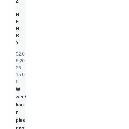
Z
_
H
E
N
R
Y
02.0
6.20
26
15:0
6
W
zasił
kac
h
pies
pog