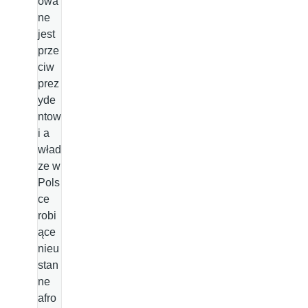
owa
ne
jest
prze
ciw
prez
yde
ntow
i a
wład
ze w
Pols
ce
robi
ące
nieu
stan
ne
afro