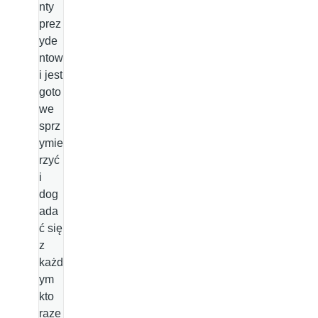
nty
prez
yde
ntow
i jest
goto
we
sprz
ymie
rzyć
i
dog
ada
ć się
z
każd
ym
kto
raze