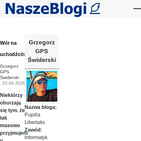
Przejdź do treści
Me
Grzegorz
Wór na
GPS
uchodźców
Świderski
Grzegorz
GPS
Świderski
, 02.06.2026
Niektórzy
oburzają
Nazwa bloga:
się tym, że
Pupilla
tak
Libertatis
masowo
Zawód:
przyjmujem
Informatyk
y