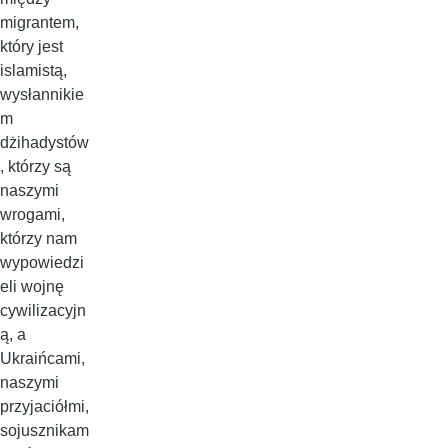
migrantem,
który jest
islamistą,
wysłannikie
m
dżihadystów
, którzy są
naszymi
wrogami,
którzy nam
wypowiedzi
eli wojnę
cywilizacyjn
ą, a
Ukraińcami,
naszymi
przyjaciółmi,
sojusznikam