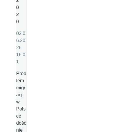
2
0
2
0
02.0
6.20
26
16:0
1
Prob
lem
migr
acji
w
Pols
ce
dość
nie