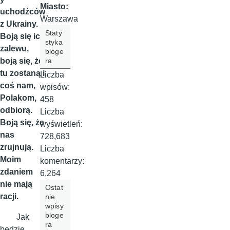
Miasto:
uchodźców
Warszawa
z Ukrainy.
Staty
Boją się ich
styka
zalewu,
bloge
ra
boją się, że
tu zostaną i
Liczba
coś nam,
wpisów:
Polakom,
458
odbiorą.
Liczba
Boją się, że
wyświetleń:
nas
728,683
zrujnują.
Liczba
Moim
komentarzy:
zdaniem
6,264
nie mają
Ostat
racji.
nie
wpisy
bloge
Jak
ra
będzie