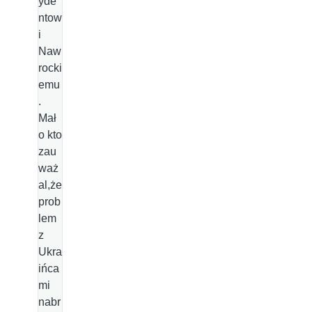
yde
ntow
i
Naw
rocki
emu
.
Mał
o kto
zau
waż
al,że
prob
lem
z
Ukra
ińca
mi
nabr