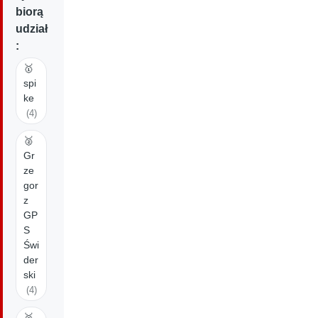
biorą
udział
:
🥇
spi
ke
(4)
🥈
Gr
ze
gor
z
GP
S
Świ
der
ski
(4)
🥉