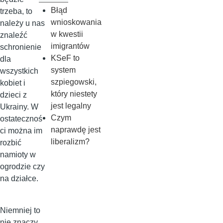
Błąd
trzeba, to
wnioskowania
należy u nas
w kwestii
znaleźć
imigrantów
schronienie
KSeF to
dla
system
wszystkich
szpiegowski,
kobiet i
który niestety
dzieci z
jest legalny
Ukrainy. W
Czym
ostatecznoś
naprawdę jest
ci można im
liberalizm?
rozbić
namioty w
ogrodzie czy
na działce.
Niemniej to
nie znaczy,