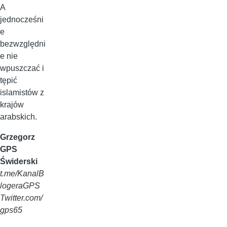
A
jednocześni
e
bezwzględni
e nie
wpuszczać i
tępić
islamistów z
krajów
arabskich.
Grzegorz
GPS
Świderski
t.me/KanalB
logeraGPS
Twitter.com/
gps65