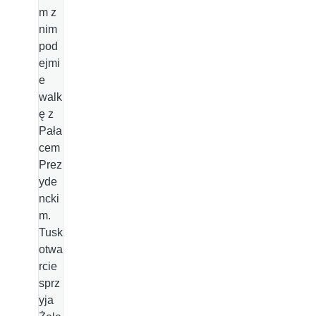
m z
nim
pod
ejmi
e
walk
ę z
Pała
cem
Prez
yde
ncki
m.
Tusk
otwa
rcie
sprz
yja