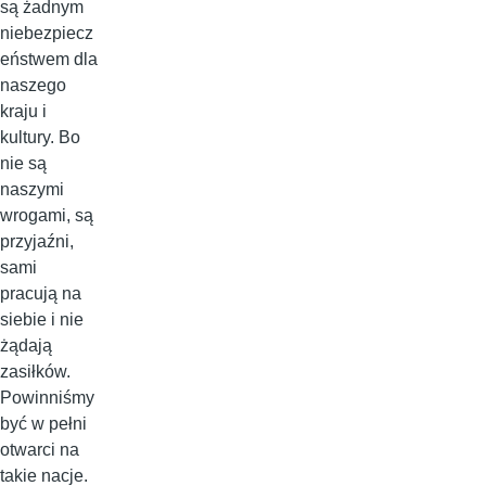
są żadnym
niebezpiecz
eństwem dla
naszego
kraju i
kultury. Bo
nie są
naszymi
wrogami, są
przyjaźni,
sami
pracują na
siebie i nie
żądają
zasiłków.
Powinniśmy
być w pełni
otwarci na
takie nacje.