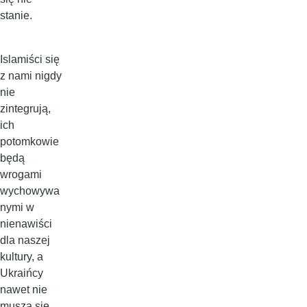
stanie.
Islamiści się
z nami nigdy
nie
zintegrują,
ich
potomkowie
będą
wrogami
wychowywa
nymi w
nienawiści
dla naszej
kultury, a
Ukraińcy
nawet nie
muszą się