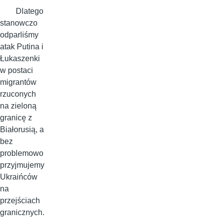
Dlatego
stanowczo
odparliśmy
atak Putina i
Łukaszenki
w postaci
migrantów
rzuconych
na zieloną
granicę z
Białorusią, a
bez
problemowo
przyjmujemy
Ukraińców
na
przejściach
granicznych.