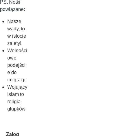
PS. Notki
powiązane:
Nasze
wady, to
w istocie
zalety!
Wolności
owe
podejści
e do
imigracji
Wojujący
islam to
religia
głupków
Zalog