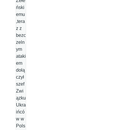
Żełe
ński
emu
,tera
z z
bezc
zeln
ym
ataki
em
dołą
czył
szef
Zwi
ązku
Ukra
ińcó
w w
Pols