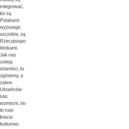
integrować,
bo są
Polakami
wyższego
szczebla, są
Rzeczpospo
litnikami.
Jak nas
zaleją
islamiści, to
zginiemy, a
zalew
Ukraińców
nas
wzmocni, bo
to nasi
bracia
kulturowi.