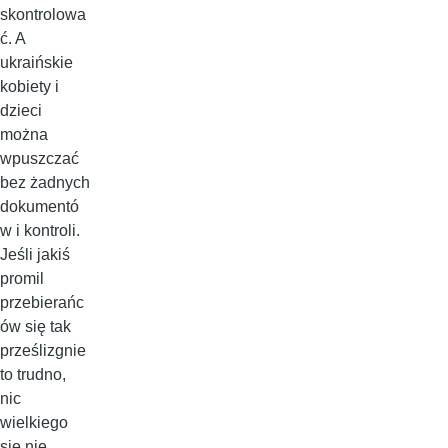
skontrolowa
ć. A
ukraińskie
kobiety i
dzieci
można
wpuszczać
bez żadnych
dokumentó
w i kontroli.
Jeśli jakiś
promil
przebierańc
ów się tak
prześlizgnie
to trudno,
nic
wielkiego
się nie