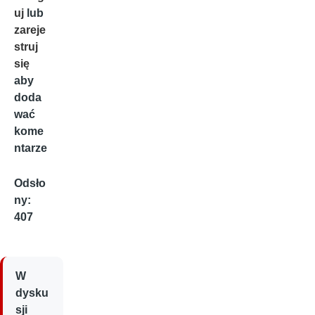
uj
lub
zareje
struj
się
aby
doda
wać
kome
ntarze
Odsło
ny:
407
W
dysku
sji