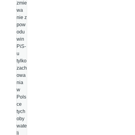
zmie
wa
nie z
pow
odu
win
PiS-
u
tylko
zach
owa
nia
w
Pols
ce
tych
oby
wate
li