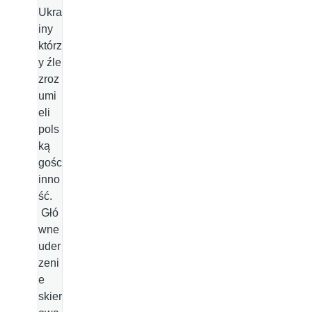
Ukra
iny
którz
y źle
zroz
umi
eli
pols
ką
gośc
inno
ść.
Głó
wne
uder
zeni
e
skier