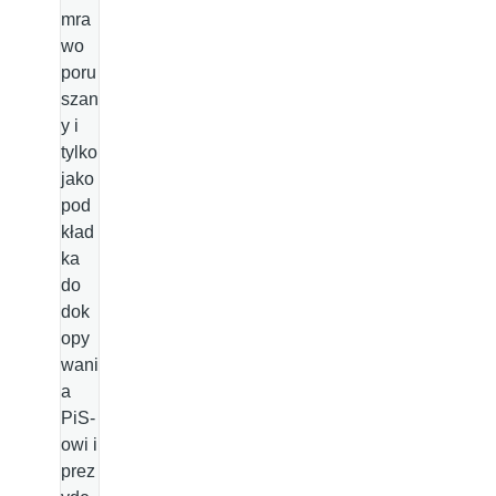
mra
wo
poru
szan
y i
tylko
jako
pod
kład
ka
do
dok
opy
wani
a
PiS-
owi i
prez