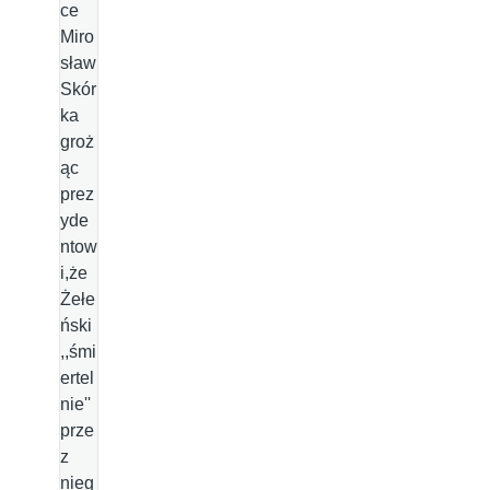
ce
Miro
sław
Skór
ka
groż
ąc
prez
yde
ntow
i,że
Żełe
ński
,,śmi
ertel
nie''
prze
z
nieg