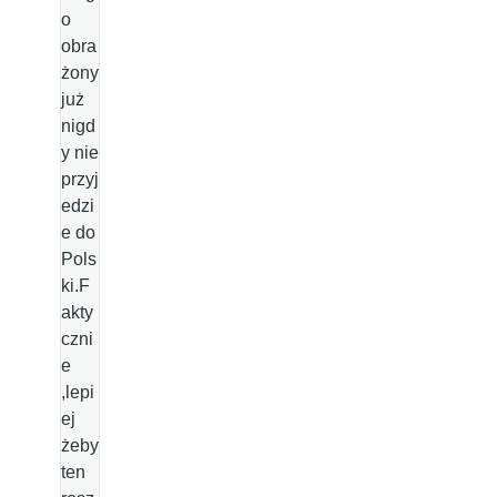
o
obra
żony
już
nigd
y nie
przyj
edzi
e do
Pols
ki.F
akty
czni
e
,lepi
ej
żeby
ten