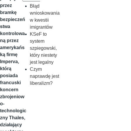
przez
Błąd
bramkę
wnioskowania
bezpieczeń
w kwestii
stwa
imigrantów
kontrolowa
KSeF to
ną przez
system
amerykańs
szpiegowski,
ką firmę
który niestety
Imperva,
jest legalny
którą
Czym
posiada
naprawdę jest
francuski
liberalizm?
koncern
zbrojeniow
o-
technologic
zny Thales,
działający