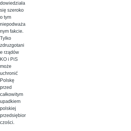
dowiedziała
się szeroko
o tym
niepodważa
nym fakcie.
Tylko
zdruzgotani
e rządów
KO i PiS
może
uchronić
Polskę
przed
całkowitym
upadkiem
polskiej
przedsiębior
czości.