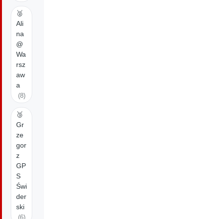
🥈
Ali
na
@
Wa
rsz
aw
a
(8)
🥉
Gr
ze
gor
z
GP
S
Świ
der
ski
(6)