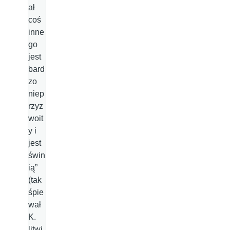
ał
coś
inne
go
jest
bard
zo
niep
rzyz
woit
y i
jest
świn
ią”
(tak
śpie
wał
K.
litwi