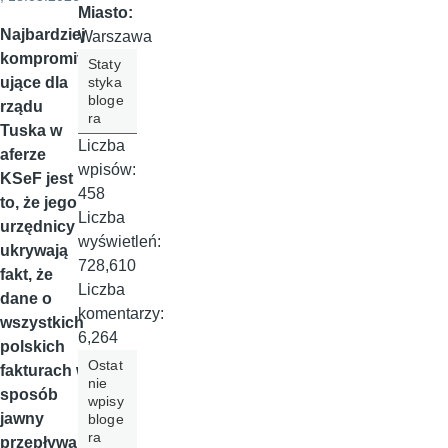
Miasto:
Najbardziej
Warszawa
kompromit
Staty
styka
ujące dla
bloge
rządu
ra
Tuska w
Liczba
aferze
wpisów:
KSeF jest
458
to, że jego
Liczba
urzędnicy
wyświetleń:
ukrywają
728,610
fakt, że
Liczba
dane o
komentarzy:
wszystkich
6,264
polskich
Ostat
fakturach w
nie
sposób
wpisy
jawny
bloge
ra
przepływają