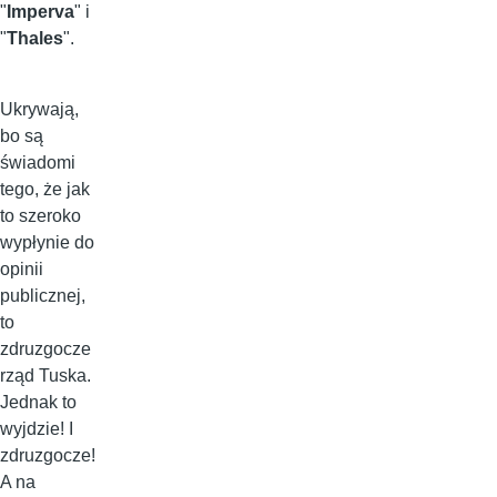
"
Imperva
" i
"
Thales
".
Ukrywają,
bo są
świadomi
tego, że jak
to szeroko
wypłynie do
opinii
publicznej,
to
zdruzgocze
rząd Tuska.
Jednak to
wyjdzie! I
zdruzgocze!
A na