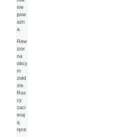
nie
pow
ażn
a.
Rew
izor
na
obcy
m
żołd
zie.
Rus
cy
zaci
eraj
ą
ręce
.