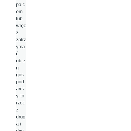
palc
em
lub
wręc
z
zatrz
yma
ć
obie
g
gos
pod
arcz
y, to
rzec
z
drug
a i
rów