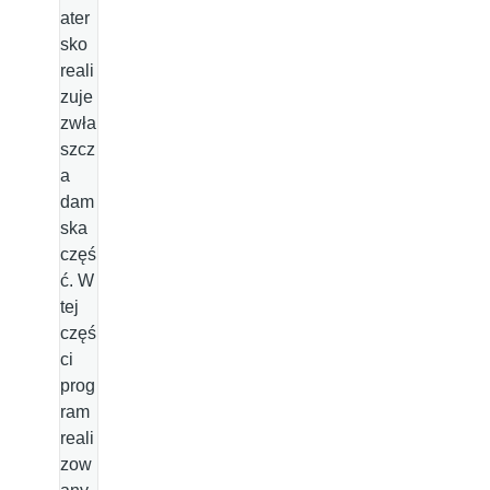
ater
sko
reali
zuje
zwła
szcz
a
dam
ska
częś
ć. W
tej
częś
ci
prog
ram
reali
zow