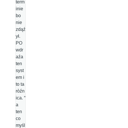
term
inie
bo
nie
zdąź
ył.
PO
wdr
aźa
ten
syst
em i
to ta
ròźn
ica. “
a
ten
co
myśl