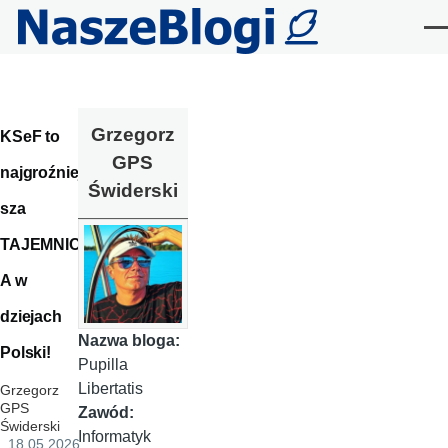
Przejdź do treści
Me
Grzegorz
KSeF to
GPS
najgroźniej
Świderski
sza
TAJEMNIC
A w
dziejach
Nazwa bloga:
Polski!
Pupilla
Libertatis
Grzegorz
GPS
Zawód:
Świderski
Informatyk
, 18.05.2026