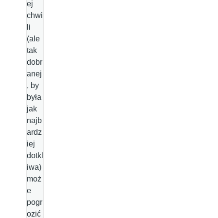
ej
chwi
li
(ale
tak
dobr
anej
, by
była
jak
najb
ardz
iej
dotkl
iwa)
moż
e
pogr
ozić