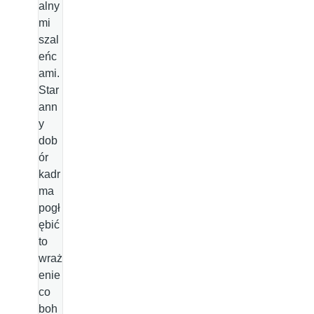
alny
mi
szal
eńc
ami.
Star
ann
y
dob
ór
kadr
ma
pogł
ębić
to
wraż
enie
co
boh