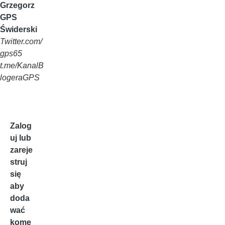
Grzegorz
GPS
Świderski
Twitter.com/
gps65
t.me/KanalB
logeraGPS
Zalog
uj
lub
zareje
struj
się
aby
doda
wać
kome