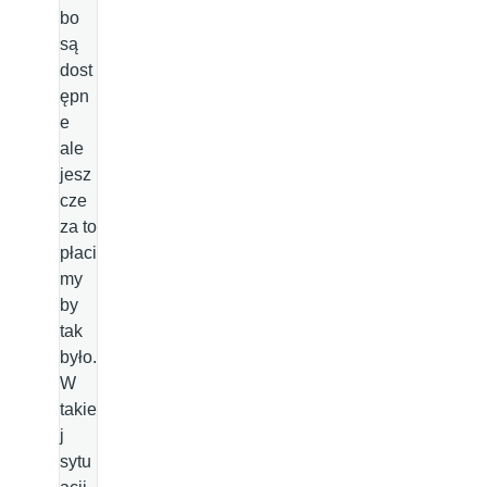
bo
są
dost
ępn
e
ale
jesz
cze
za to
płaci
my
by
tak
było.
W
takie
j
sytu