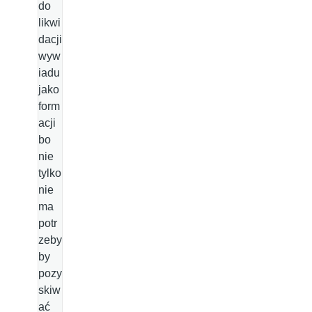
do
likwi
dacji
wyw
iadu
jako
form
acji
bo
nie
tylko
nie
ma
potr
zeby
by
pozy
skiw
ać