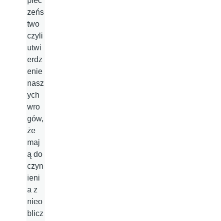
piec
zeńs
two
czyli
utwi
erdz
enie
nasz
ych
wro
gów,
że
maj
ą do
czyn
ieni
a z
nieo
blicz