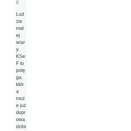
0
Lud
zie
mał
ej
wiar
y.
KSe
F to
potę
ga,
któr
a
moż
e już
dopr
owa
dziła