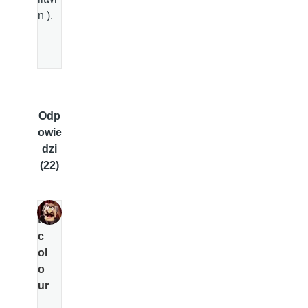
n ).
Odp
owie
dzi
(22)
tri
c
ol
o
ur