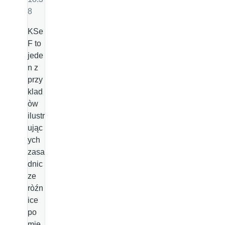
8
KSe
F to
jede
n z
przy
klad
òw
ilustr
ując
ych
zasa
dnic
ze
ròźn
ice
po
mię