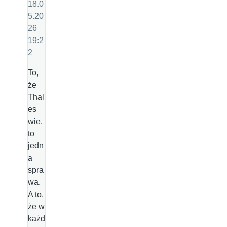
18.0
5.20
26
19:2
2
To,
że
Thal
es
wie,
to
jedn
a
spra
wa.
A to,
że w
każd