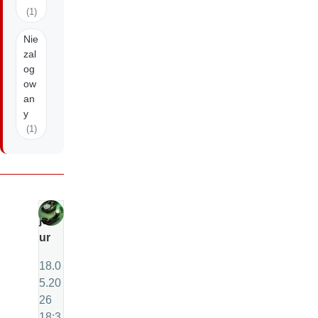
(1)
Nie
zal
og
ow
an
y
(1)
ju
ur
18.0
5.20
26
18:3