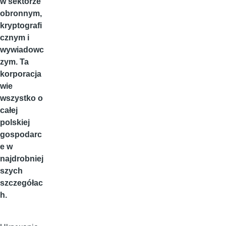
w sektorze
obronnym,
kryptografi
cznym i
wywiadowc
zym. Ta
korporacja
wie
wszystko o
całej
polskiej
gospodarc
e w
najdrobniej
szych
szczegółac
h.