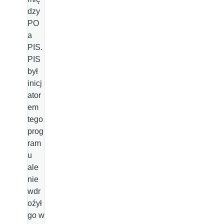
dzy
PO
a
PIS.
PIS
był
inicj
ator
em
tego
prog
ram
u
ale
nie
wdr
oźył
go w