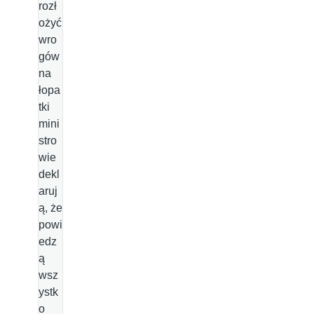
rozł
ożyć
wro
gów
na
łopa
tki
mini
stro
wie
dekl
aruj
ą, że
powi
edz
ą
wsz
ystk
o