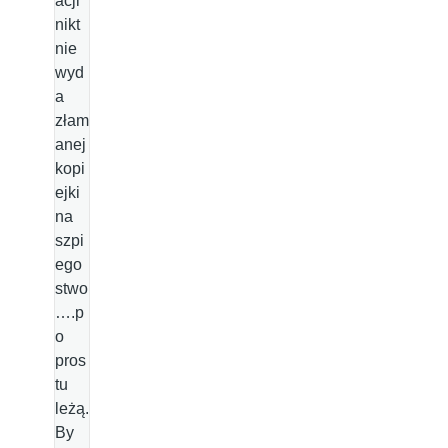
acji
nikt
nie
wyd
a
złam
anej
kopi
ejki
na
szpi
ego
stwo
….p
o
pros
tu
leżą.
By