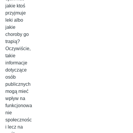
jakie ktoś
przyjmuje
leki albo
jakie
choroby go
trapią?
Oczywiście,
takie
informacje
dotyczące
osób
publicznych
mogą mieć
wpływ na
funkcjonowa
nie
społecznośc
i lecz na