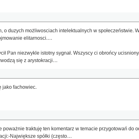
ch, o duzych możliwosciach intelektualnych w społeczeństwie. 
pojmowanie elitarnosci.…
.
cił Pan niezwykle istotny sygnał. Wszyscy ci obrońcy ucisnion
wodzą się z arystokracji…
 jako fachowiec.
poważnie traktuję ten komentarz w temacie przygotowań do od
acji:-Największe spółki (często…