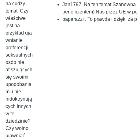
na cudzy
Jan1797
,
Na ten temat Szanowna 
temat. Czy
beneficjentem) Nas przez UE w po
właściwe
paparazzi
,
To prawda i dzięki za 
jest na
przykład uja
wnianie
preferencji
seksualnych
osób nie
afiszujących
się swoimi
upodobania
mi i nie
indoktrynują
cych innych
w tej
dziedzinie?
Czy wolno
ujawniać