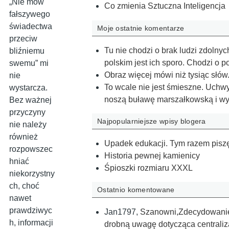
„Nie mów
Co zmienia Sztuczna Inteligencja
fałszywego
świadectwa
Moje ostatnie komentarze
przeciw
Tu nie chodzi o brak ludzi zdolny
bliźniemu
polskim jest ich sporo. Chodzi o 
swemu” mi
Obraz więcej mówi niż tysiąc słów
nie
To wcale nie jest śmieszne. Uchwy
wystarcza.
noszą buławę marszałkowską i wy
Bez ważnej
przyczyny
Najpopularniejsze wpisy blogera
nie należy
również
Upadek edukacji. Tym razem piszę
rozpowszec
Historia pewnej kamienicy
hniać
Śpioszki rozmiaru XXXL
niekorzystny
ch, choć
Ostatnio komentowane
nawet
prawdziwyc
Jan1797
,
Szanowni,Zdecydowanie 
h, informacji
drobną uwagę dotycząca centraliz