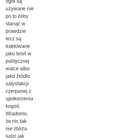
ogół są
używane nie
po to żeby
stanąć w
prawdzie
lecz są
traktowane
jako broń w
politycznej
walce albo
jako źródło
satysfakcji
czerpanej z
upokorzenia
kogoś.
Wiadomo,
że nic tak
nie zbliża
ludzi jak