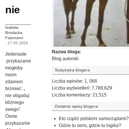
nie
Izabela
Brodacka
Falzmann
, 17.05.2026
Nazwa bloga:
Jedenaste
Blog autorski
przykazanie
mogłoby
Statystyka blogera
moim
Liczba wpisów:
1, 068
zdaniem
Liczba wyświetleń:
7,788,629
brzmieć: „
Liczba komentarzy:
21,515
nie obgaduj
bliźniego
Ostatnie wpisy blogera
swego”.
Ósme
Kto rządzi polskimi samorządami?
przykazanie
Gdzie tu sens, gdzie tu logika?