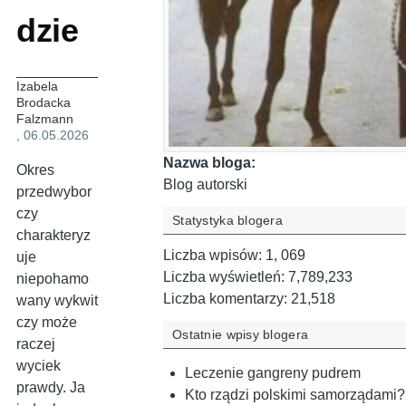
dzie
Izabela
Brodacka
Falzmann
, 06.05.2026
Nazwa bloga:
Okres
Blog autorski
przedwybor
czy
Statystyka blogera
charakteryz
Liczba wpisów:
1, 069
uje
Liczba wyświetleń:
7,789,233
niepohamo
Liczba komentarzy:
21,518
wany wykwit
czy może
Ostatnie wpisy blogera
raczej
wyciek
Leczenie gangreny pudrem
prawdy. Ja
Kto rządzi polskimi samorządami?