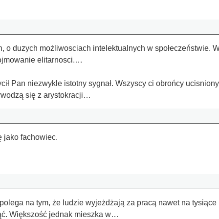
ch, o duzych możliwosciach intelektualnych w społeczeństwie. 
pojmowanie elitarnosci.…
.
cił Pan niezwykle istotny sygnał. Wszyscy ci obrońcy ucisnion
wodzą się z arystokracji…
 jako fachowiec.
ega na tym, że ludzie wyjeżdżają za pracą nawet na tysiące 
jąć. Większość jednak mieszka w…