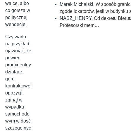
walce, albo
Marek Michalski
,
W sposób granicz
co gorsza w
zgodę lokatorów, jeśli w budynku
politycznej
NASZ_HENRY
,
Od dekretu Bieruta po u
wendecie.
Profesorski mem…
Czy warto
na przykład
ujawniać, że
pewien
prominentny
działacz,
guru
kontraktowej
opozycji,
zginął w
wypadku
samochodo
wym w dość
szczególnyc