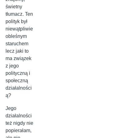
świetny
tłumacz. Ten
polityk był
niewątpliwie
obleśnym
staruchem
lecz jaki to
ma związek
z jego
polityczną i
społeczną
działalności
ą?
Jego
działalności
też nigdy nie
popierałam,
ale nie