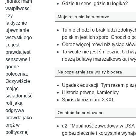
jednak mam
Gdzie tu sens, gdzie tu logika?
wątpliwości
czy
Moje ostatnie komentarze
faktycznie
Tu nie chodzi o brak ludzi zdolny
ujawnianie
polskim jest ich sporo. Chodzi o 
wszystkiego
Obraz więcej mówi niż tysiąc słów
co jest
To wcale nie jest śmieszne. Uchwy
prawdą jest
noszą buławę marszałkowską i wy
sensowne i
godne
Najpopularniejsze wpisy blogera
polecenia.
Oczywiście
Upadek edukacji. Tym razem piszę
mając
Historia pewnej kamienicy
świadomość
Śpioszki rozmiaru XXXL
roli jaką
odgrywa
Ostatnio komentowane
prawda jako
oręż w
u2
,
"Mobilność zawodowa w USA pol
politycznej
go bezpiecznie i korzystnie wyna