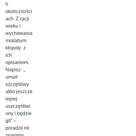
h
okoliczności
ach. Z racji
wieku i
wychowania
miałabym
kłopoty z
ich
opisaniem.
Napisz- „
umarł
szczęśliwy
albo jeszcze
lepiej
uszczęśliwi
ony i będzie
git” –
poradził mi
znajomy,