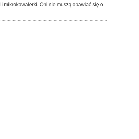
i mikrokawalerki. Oni nie muszą obawiać się o
.................................................................