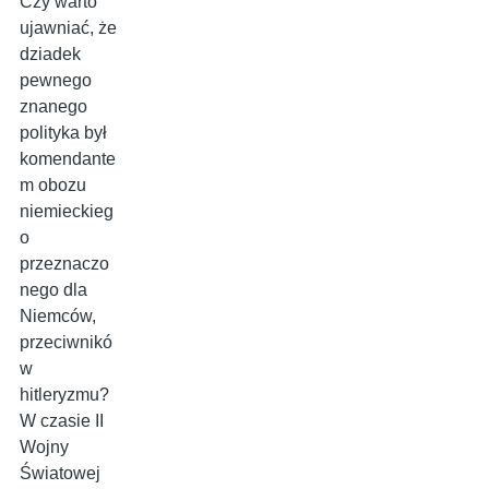
Czy warto
ujawniać, że
dziadek
pewnego
znanego
polityka był
komendante
m obozu
niemieckieg
o
przeznaczo
nego dla
Niemców,
przeciwnikó
w
hitleryzmu?
W czasie II
Wojny
Światowej