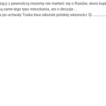
ący z pewnością możemy nie martwić się o Rasiów, skoro kupil
 są same tego typu mieszkania, ani o decyzje…
chwały Tuska trwa rabunek polskiej własności 😉 ...................................