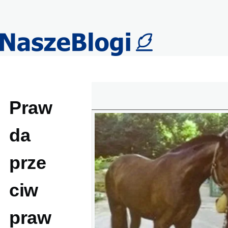
Przejdź do treści
Praw
da
prze
ciw
praw