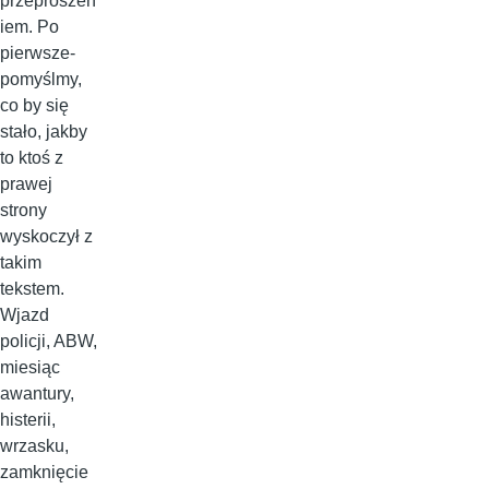
przeproszen
iem. Po
pierwsze-
pomyślmy,
co by się
stało, jakby
to ktoś z
prawej
strony
wyskoczył z
takim
tekstem.
Wjazd
policji, ABW,
miesiąc
awantury,
histerii,
wrzasku,
zamknięcie