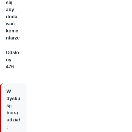
się
aby
doda
wać
kome
ntarze
Odsło
ny:
476
W
dysku
sji
biorą
udział
: