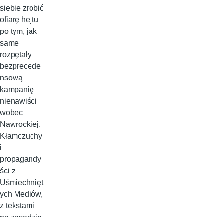
siebie zrobić
ofiarę hejtu
po tym, jak
same
rozpętały
bezprecede
nsową
kampanię
nienawiści
wobec
Nawrockiej.
Kłamczuchy
i
propagandy
ści z
Uśmiechnięt
ych Mediów,
z tekstami