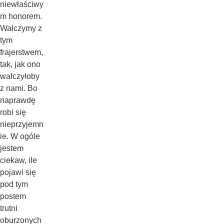
niewłaściwy
m honorem.
Walczymy z
tym
frajerstwem,
tak, jak ono
walczyłoby
z nami. Bo
naprawdę
robi się
nieprzyjemn
ie. W ogóle
jestem
ciekaw, ile
pojawi się
pod tym
postem
trutni
oburzonych