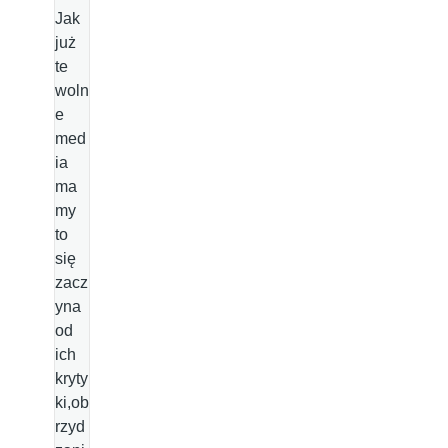
Jak
już
te
woln
e
med
ia
ma
my
to
się
zacz
yna
od
ich
kryty
ki,ob
rzyd