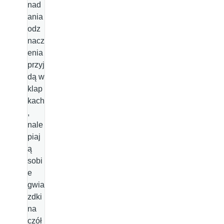
nad
ania
odz
nacz
enia
przyj
dą w
klap
kach
,
nale
piaj
ą
sobi
e
gwia
zdki
na
czół