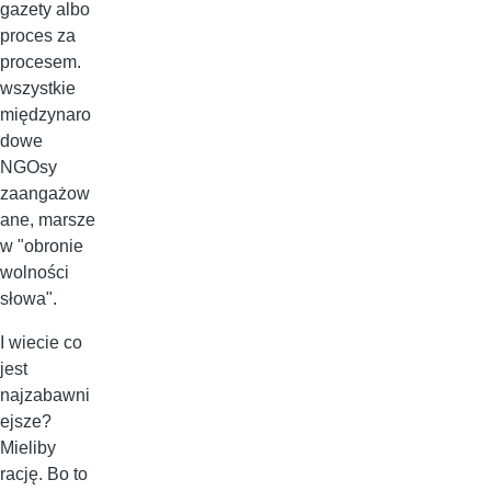
gazety albo
proces za
procesem.
wszystkie
międzynaro
dowe
NGOsy
zaangażow
ane, marsze
w "obronie
wolności
słowa".
I wiecie co
jest
najzabawni
ejsze?
Mieliby
rację. Bo to