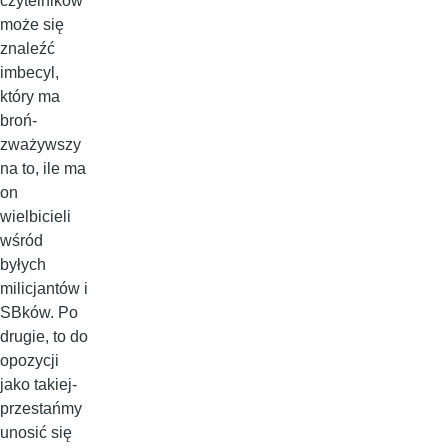
czytelników
może się
znaleźć
imbecyl,
który ma
broń-
zważywszy
na to, ile ma
on
wielbicieli
wśród
byłych
milicjantów i
SBków. Po
drugie, to do
opozycji
jako takiej-
przestańmy
unosić się