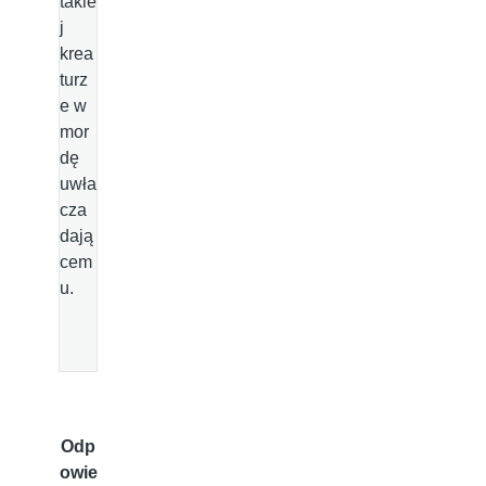
takie
j
krea
turz
e w
mor
dę
uwła
cza
dają
cem
u.
Odp
owie