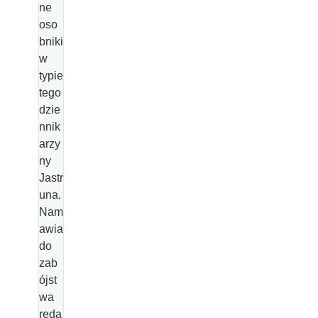
ne
oso
bniki
w
typie
tego
dzie
nnik
arzy
ny
Jastr
una.
Nam
awia
do
zab
ójst
wa
reda