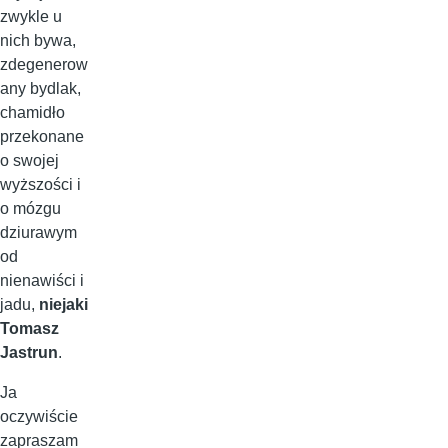
zwykle u
nich bywa,
zdegenerow
any bydlak,
chamidło
przekonane
o swojej
wyższości i
o mózgu
dziurawym
od
nienawiści i
jadu,
niejaki
Tomasz
Jastrun
.
Ja
oczywiście
zapraszam