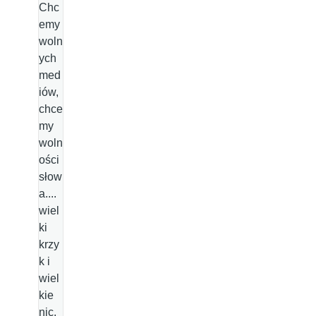
Chc
emy
woln
ych
med
iów,
chce
my
woln
ości
słow
a....
wiel
ki
krzy
k i
wiel
kie
nic.