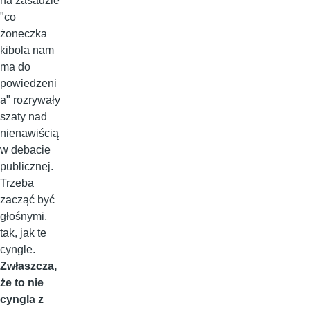
na zasadzie
"co
żoneczka
kibola nam
ma do
powiedzeni
a" rozrywały
szaty nad
nienawiścią
w debacie
publicznej.
Trzeba
zacząć być
głośnymi,
tak, jak te
cyngle.
Zwłaszcza,
że to nie
cyngla z