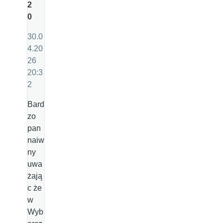
2
0
30.0
4.20
26
20:3
2
Bard
zo
pan
naiw
ny
uwa
żają
c że
w
Wyb