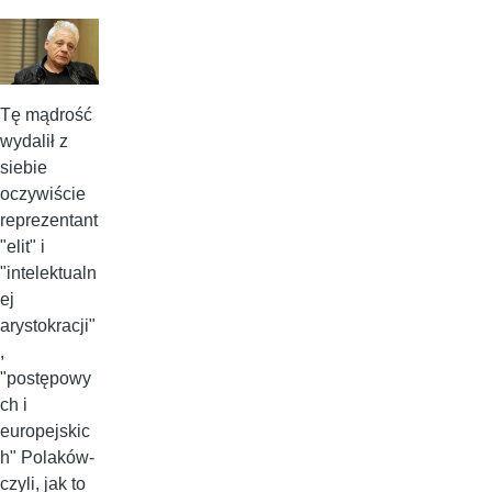
Tę mądrość
wydalił z
siebie
oczywiście
reprezentant
"elit" i
"intelektualn
ej
arystokracji"
,
"postępowy
ch i
europejskic
h" Polaków-
czyli, jak to