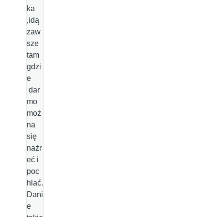
ka
,idą
zaw
sze
tam
gdzi
e
dar
mo
moż
na
się
nażr
eć i
poc
hlać.
Dani
e