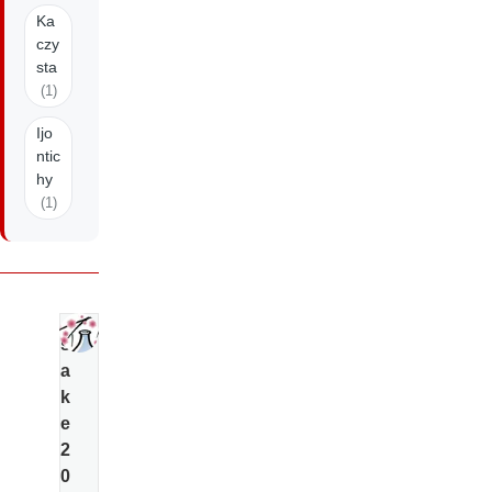
Ka
czy
sta
(1)
Ijo
ntic
hy
(1)
s
a
k
e
2
0