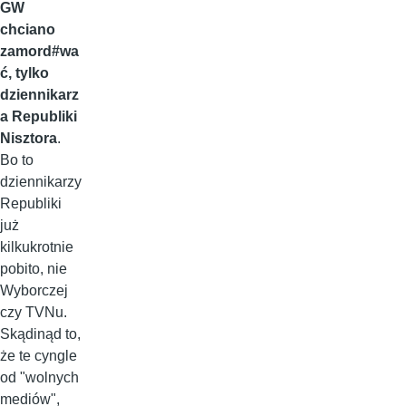
GW
chciano
zamord#wa
ć, tylko
dziennikarz
a Republiki
Nisztora
.
Bo to
dziennikarzy
Republiki
już
kilkukrotnie
pobito, nie
Wyborczej
czy TVNu.
Skądinąd to,
że te cyngle
od "wolnych
mediów",