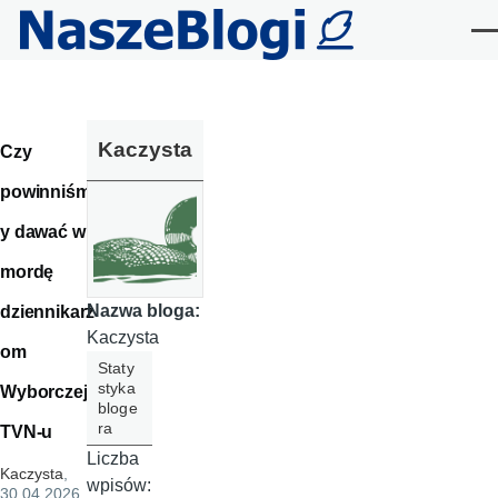
Przejdź do treści
Me
Kaczysta
Czy
powinniśm
y dawać w
mordę
Nazwa bloga:
dziennikarz
Kaczysta
om
Staty
styka
Wyborczej i
bloge
ra
TVN-u
Liczba
Kaczysta
,
wpisów:
30.04.2026