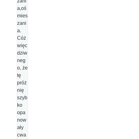
zani
a,oś
mies
zani
a.
Cóż
więc
dziw
neg
o, że
tę
próż
nię
szyb
ko
opa
now
ały
cwa