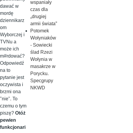
wspaniały
dawać w
czas dla
mordę
„drugiej
dziennikarz
armii świata”
om
Potomek
Wyborczej i
Wołyniaków
TVNu a
- Sowiecki
może ich
ślad Rzezi
m#rdować?
Wołynia w
Odpowiedź
masakrze w
na to
Porycku.
pytanie jest
Specgrupy
oczywista i
NKWD
brzmi ona
"nie". To
czemu o tym
piszę?
Otóż
pewien
funkcjonari