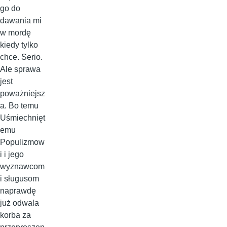
go do
dawania mi
w mordę
kiedy tylko
chce. Serio.
Ale sprawa
jest
poważniejsz
a. Bo temu
Uśmiechnięt
emu
Populizmow
i i jego
wyznawcom
i sługusom
naprawdę
już odwala
korba za