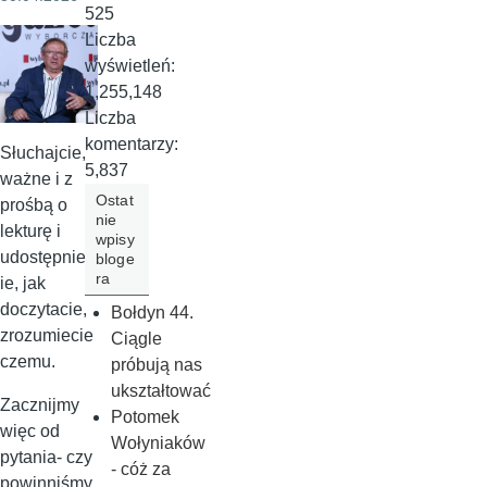
525
Liczba
wyświetleń:
1,255,148
Liczba
komentarzy:
Słuchajcie,
5,837
ważne i z
Ostat
prośbą o
nie
lekturę i
wpisy
udostępnien
bloge
ra
ie, jak
doczytacie,
Bołdyn 44.
zrozumiecie
Ciągle
czemu.
próbują nas
ukształtować
Zacznijmy
Potomek
więc od
Wołyniaków
pytania- czy
- cóż za
powinniśmy