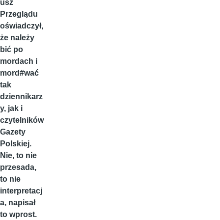
usz
Przeglądu
oświadczył,
że należy
bić po
mordach i
mord#wać
tak
dziennikarz
y, jak i
czytelników
Gazety
Polskiej.
Nie, to nie
przesada,
to nie
interpretacj
a, napisał
to wprost.