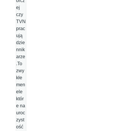
orcz
ej
czy
TVN
prac
ują
dzie
nnik
arze
.To
zwy
kłe
men
ele
któr
e na
uroc
zyst
ość