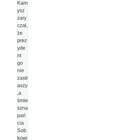
Kam
ysz
zary
czał,
że
prez
yde
nt
go
nie
zastr
aszy
,a
śmie
szna
pań
cia
Sob
kowi