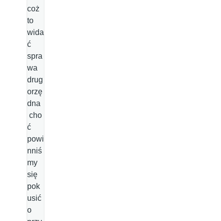
coż
to
wida
ć
spra
wa
drug
orzę
dna
cho
ć
powi
nniś
my
się
pok
usić
o