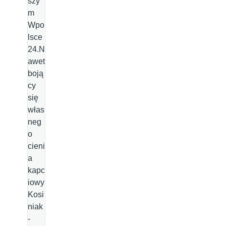
szy
m
Wpo
lsce
24.N
awet
boją
cy
się
włas
neg
o
cieni
a
kapc
iowy
Kosi
niak
-