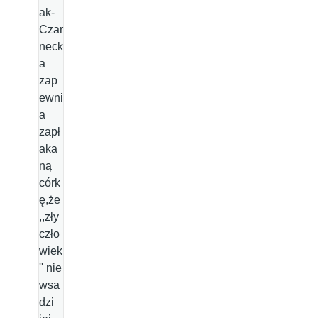
ak-
Czar
neck
a
zap
ewni
a
zapł
aka
ną
córk
ę,że
,,zły
czło
wiek
'' nie
wsa
dzi