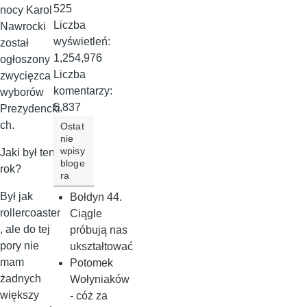
525
nocy Karol
Liczba
Nawrocki
wyświetleń:
został
1,254,976
ogłoszony
Liczba
zwycięzca
komentarzy:
wyborów
5,837
Prezydencki
ch.
Ostat
nie
wpisy
Jaki był ten
bloge
rok?
ra
Był jak
Bołdyn 44.
rollercoaster
Ciągle
, ale do tej
próbują nas
pory nie
ukształtować
mam
Potomek
żadnych
Wołyniaków
większy
- cóż za