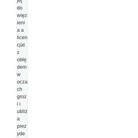
jej
do
więz
ieni
a a
licen
cjat
z
obłę
dem
w
ocza
ch
groz
i i
ubliż
a
prez
yde