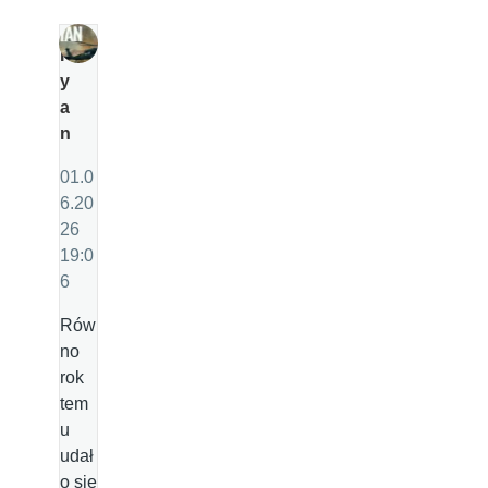
R
y
a
n
01.0
6.20
26
19:0
6
Rów
no
rok
tem
u
udał
o się