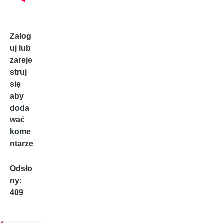
Zalog
uj
lub
zareje
struj
się
aby
doda
wać
kome
ntarze
Odsło
ny:
409