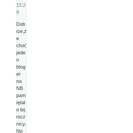
15:2
9
Dob
rze,ż
e
choć
jede
n
blog
er
na
NB
pam
iętał
o tej
rocz
nicy.
No