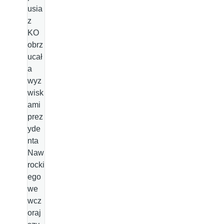
usia
z
KO
obrz
ucał
a
wyz
wisk
ami
prez
yde
nta
Naw
rocki
ego
we
wcz
oraj