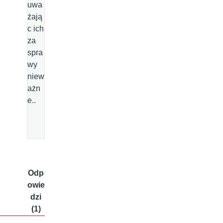
uwa
żają
c ich
za
spra
wy
niew
ażn
e..
Odp
owie
dzi
(1)