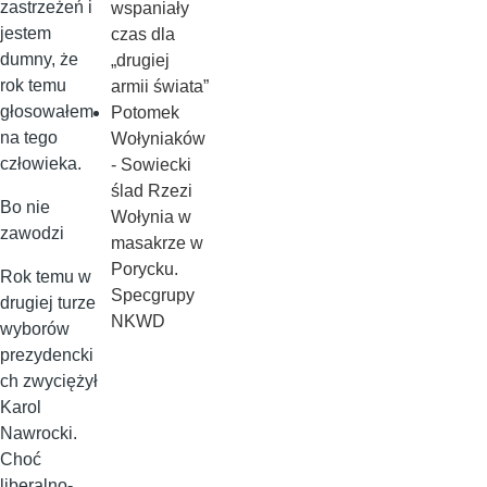
zastrzeżeń i
wspaniały
jestem
czas dla
dumny, że
„drugiej
rok temu
armii świata”
głosowałem
Potomek
na tego
Wołyniaków
człowieka.
- Sowiecki
ślad Rzezi
Bo nie
Wołynia w
zawodzi
masakrze w
Porycku.
Rok temu w
Specgrupy
drugiej turze
NKWD
wyborów
prezydencki
ch zwyciężył
Karol
Nawrocki.
Choć
liberalno-