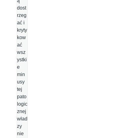
ą
dost
rzeg
ać i
kryty
kow
ać
wsz
ystki
e
min
usy
tej
pato
logic
znej
wład
zy
nie