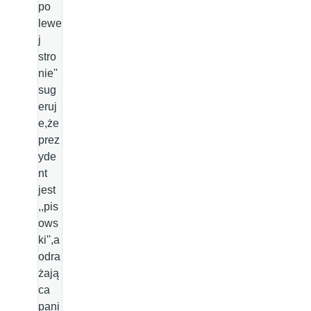
po
lewe
j
stro
nie''
sug
eruj
e,że
prez
yde
nt
jest
,,pis
ows
ki'',a
odra
żają
ca
pani