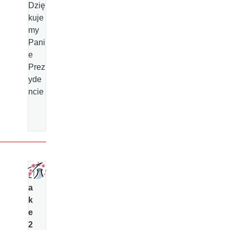
Dzię
kuje
my
Pani
e
Prez
yde
ncie
s
a
k
e
2