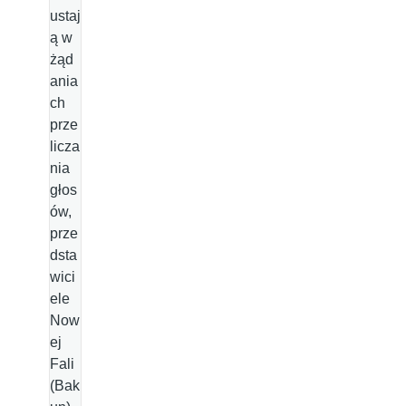
ustaj
ą w
żąd
ania
ch
prze
licza
nia
głos
ów,
prze
dsta
wici
ele
Now
ej
Fali
(Bak