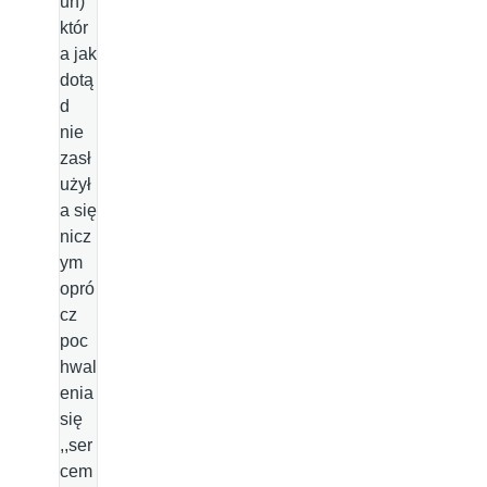
un)
któr
a jak
dotą
d
nie
zasł
użył
a się
nicz
ym
opró
cz
poc
hwal
enia
się
,,ser
cem