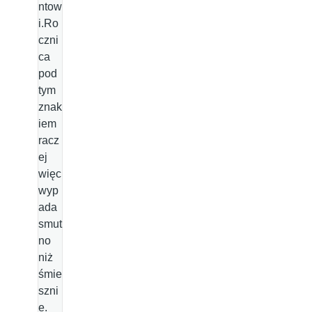
ntow
i.Ro
czni
ca
pod
tym
znak
iem
racz
ej
więc
wyp
ada
smut
no
niż
śmie
szni
e.