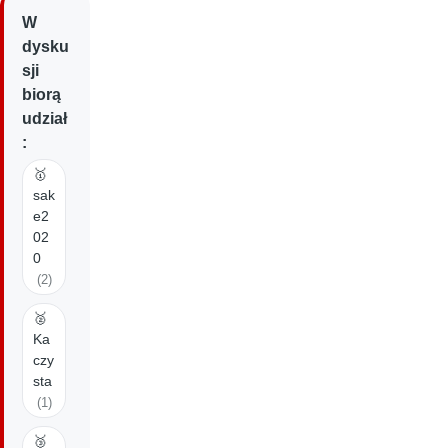
W
dysku
sji
biorą
udział
:
🥇
sak
e2
02
0
(2)
🥈
Ka
czy
sta
(1)
🥉