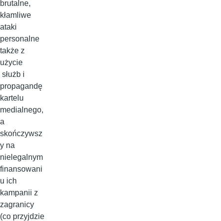
brutalne,
kłamliwe
ataki
personalne
także z
użycie
służb i
propagandę
kartelu
medialnego,
a
skończywsz
y na
nielegalnym
finansowani
u ich
kampanii z
zagranicy
(co przyjdzie