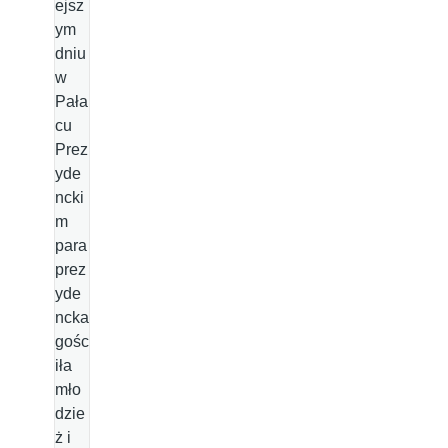
ejsz
ym
dniu
w
Pała
cu
Prez
yde
ncki
m
para
prez
yde
ncka
gośc
iła
mło
dzie
ż i