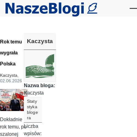
Przejdź do treści
Me
Kaczysta
Rok temu
wygrała
Polska
Kaczysta
,
02.06.2026
Nazwa bloga:
Kaczysta
Staty
styka
bloge
ra
Dokładnie
Liczba
rok temu, po
wpisów:
szalonej