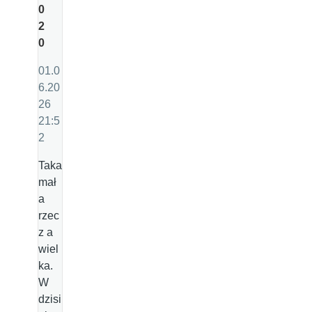
0
2
0
01.0
6.20
26
21:5
2
Taka
mał
a
rzec
z a
wiel
ka.
W
dzisi