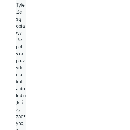
Tyle
,że
są
obja
wy
,że
polit
yka
prez
yde
nta
trafi
a do
ludzi
,któr
zy
zacz
ynaj