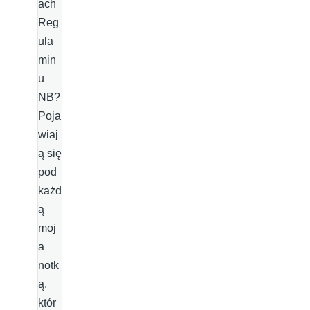
ach
Reg
ula
min
u
NB?
Poja
wiaj
ą się
pod
każd
ą
moj
a
notk
ą,
któr