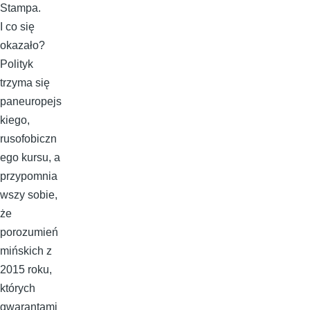
Stampa.
I co się
okazało?
Polityk
trzyma się
paneuropejs
kiego,
rusofobiczn
ego kursu, a
przypomnia
wszy sobie,
że
porozumień
mińskich z
2015 roku,
których
gwarantami