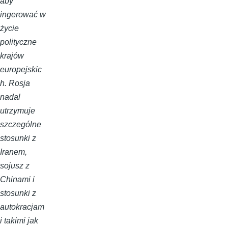
aby
ingerować w
życie
polityczne
krajów
europejskic
h. Rosja
nadal
utrzymuje
szczególne
stosunki z
Iranem,
sojusz z
Chinami i
stosunki z
autokracjam
i takimi jak