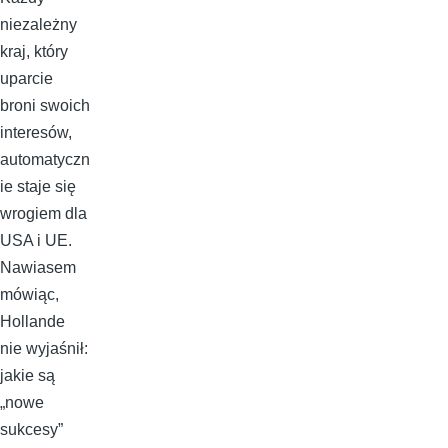
niezależny
kraj, który
uparcie
broni swoich
interesów,
automatyczn
ie staje się
wrogiem dla
USA i UE.
Nawiasem
mówiąc,
Hollande
nie wyjaśnił:
jakie są
„nowe
sukcesy”