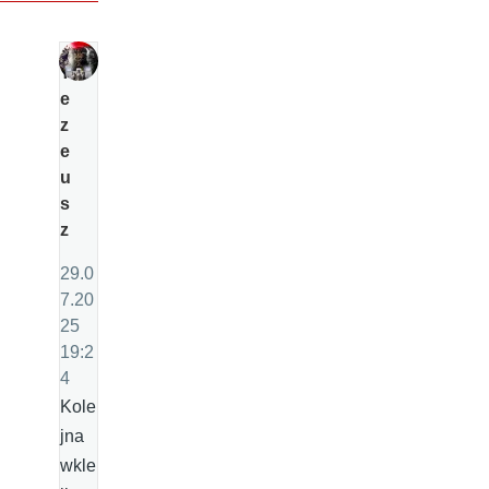
T
e
z
e
u
s
z
29.0
7.20
25
19:2
4
Kole
jna
wkle