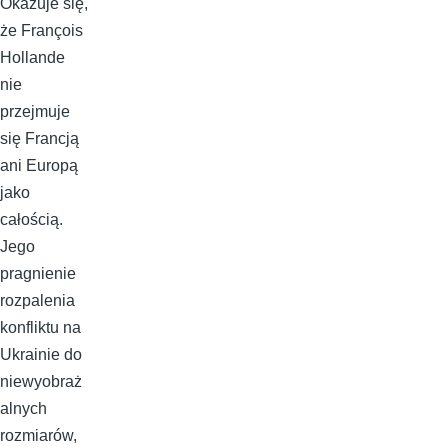
Okazuje się,
że François
Hollande
nie
przejmuje
się Francją
ani Europą
jako
całością.
Jego
pragnienie
rozpalenia
konfliktu na
Ukrainie do
niewyobraż
alnych
rozmiarów,