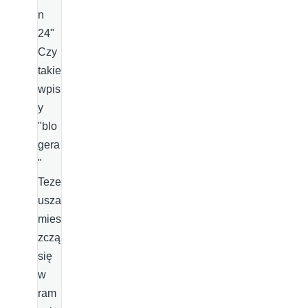
n
24"
Czy
takie
wpis
y
"blo
gera
"
Teze
usza
mies
zczą
się
w
ram