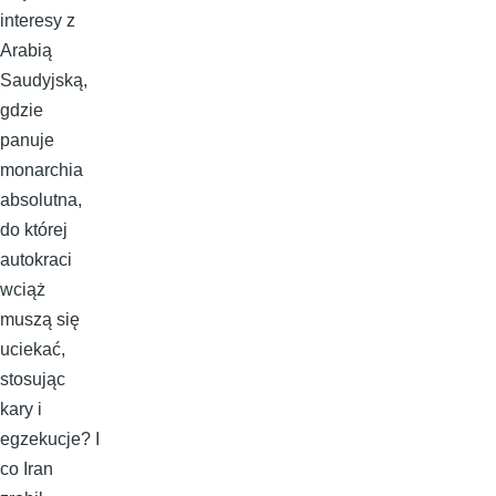
interesy z
Arabią
Saudyjską,
gdzie
panuje
monarchia
absolutna,
do której
autokraci
wciąż
muszą się
uciekać,
stosując
kary i
egzekucje? I
co Iran