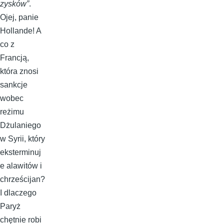
zysków”
.
Ojej, panie
Hollande! A
co z
Francją,
która znosi
sankcje
wobec
reżimu
Dżulaniego
w Syrii, który
eksterminuj
e alawitów i
chrześcijan?
I dlaczego
Paryż
chętnie robi