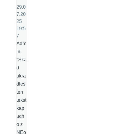
29.0
7.20
25
19:5
7
Adm
in
"Ska
d
ukra
dłeś
ten
tekst
kap
uch
o z
NEo