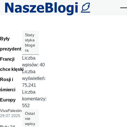
Przejdź do treści
Me
Staty
Były
styka
bloge
prezydent
ra
Liczba
Francji
wpisów:
40
chce klęski
Liczba
wyświetleń:
Rosji i
75,241
śmierci
Liczba
komentarzy:
Europy
552
VivaPalestina
,
Ostat
29.07.2025
nie
wpisy