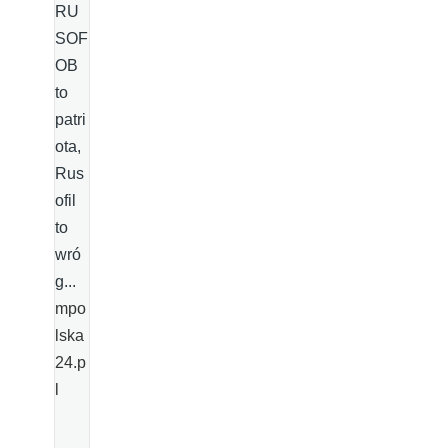
RU
SOF
OB
to
patri
ota,
Rus
ofil
to
wró
g...
mpo
lska
24.p
l