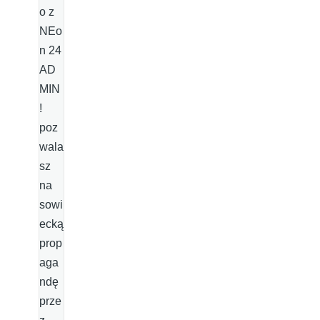
o z
NEo
n 24
AD
MIN
!
poz
wala
sz
na
sowi
ecką
prop
aga
ndę
prze