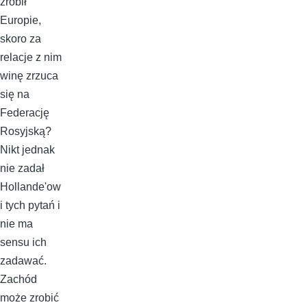
zrobił
Europie,
skoro za
relacje z nim
winę zrzuca
się na
Federację
Rosyjską?
Nikt jednak
nie zadał
Hollande'ow
i tych pytań i
nie ma
sensu ich
zadawać.
Zachód
może zrobić