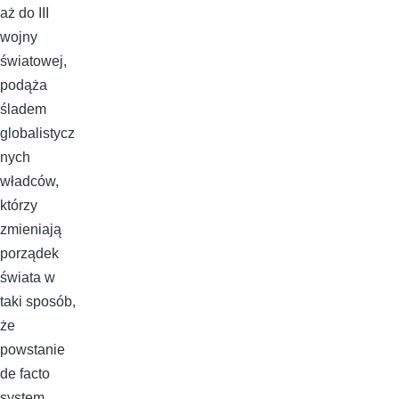
aż do III
wojny
światowej,
podąża
śladem
globalistycz
nych
władców,
którzy
zmieniają
porządek
świata w
taki sposób,
że
powstanie
de facto
system