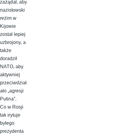
zażądał, aby
nazistowski
reżim w
Kijowie
został lepiej
uzbrojony, a
także
doradził
NATO, aby
aktywniej
przeciwdział
ało „agresji
Putina”.
Co w Rosji
tak irytuje
byłego
prezydenta