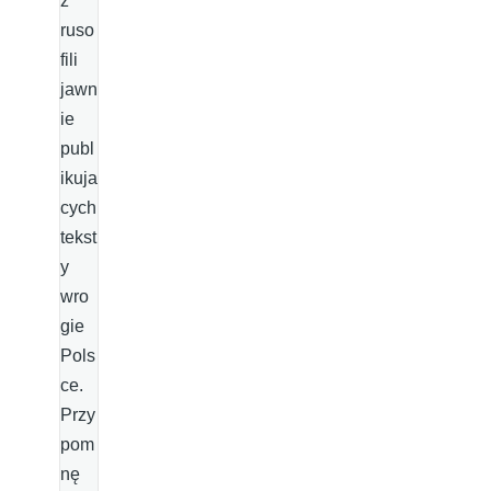
z
ruso
fili
jawn
ie
publ
ikuja
cych
tekst
y
wro
gie
Pols
ce.
Przy
pom
nę