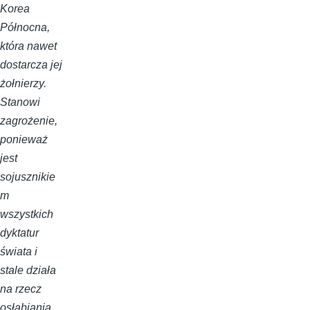
Korea
Północna,
która nawet
dostarcza jej
żołnierzy.
Stanowi
zagrożenie,
ponieważ
jest
sojusznikie
m
wszystkich
dyktatur
świata i
stale działa
na rzecz
osłabiania