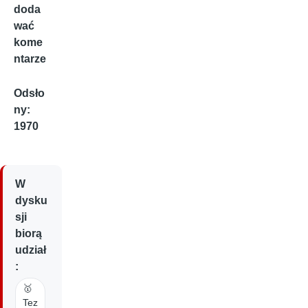
doda
wać
kome
ntarze
Odsło
ny:
1970
W
dysku
sji
biorą
udział
:
🥇
Tez