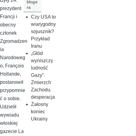
Były 24.
bloge
ra
prezydent
Francji i
Czy USA to
wiarygodny
obecny
sojusznik?
członek
Przykład
Zgromadzen
Iranu
ia
„Głód
Narodoweg
wyniszczy
o, François
ludność
Hollande,
Gazy”.
postanowił
Zmierzch
Zachodu,
przypomnie
desperacja
ć o sobie.
Żałosny
Udzielił
koniec
wywiadu
Ukrainy
włoskiej
gazecie La