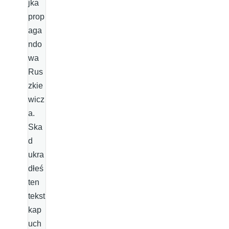
jka
prop
aga
ndo
wa
Rus
zkie
wicz
a.
Ska
d
ukra
dłeś
ten
tekst
kap
uch