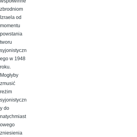
współwinne
zbrodniom
Izraela od
momentu
powstania
tworu
syjonistyczn
ego w 1948
roku.
Mogłyby
zmusić
reżim
syjonistyczn
y do
natychmiast
owego
zniesienia