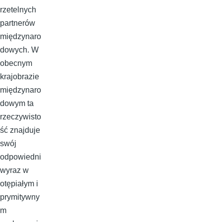
rzetelnych
partnerów
międzynaro
dowych. W
obecnym
krajobrazie
międzynaro
dowym ta
rzeczywisto
ść znajduje
swój
odpowiedni
wyraz w
otępiałym i
prymitywny
m