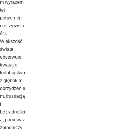
m wyrazem
tej
potwornej
rzeczywisto
ści.
Większość
świata
obserwuje
trwające
ludobójstwo
z głębokim
obrzydzenie
m, frustracją
i
bezradności
ą, ponieważ
zbrodniczy