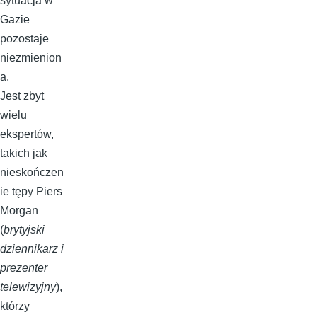
sytuacja w
Gazie
pozostaje
niezmienion
a.
Jest zbyt
wielu
ekspertów,
takich jak
nieskończen
ie tępy Piers
Morgan
(
brytyjski
dziennikarz i
prezenter
telewizyjny
),
którzy