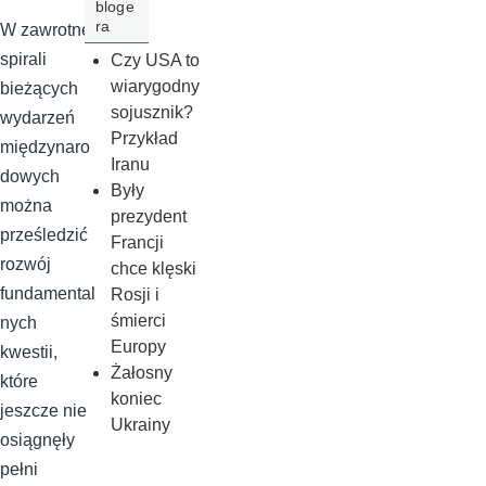
bloge
ra
W zawrotnej
spirali
Czy USA to
wiarygodny
bieżących
sojusznik?
wydarzeń
Przykład
międzynaro
Iranu
dowych
Były
można
prezydent
prześledzić
Francji
rozwój
chce klęski
fundamental
Rosji i
śmierci
nych
Europy
kwestii,
Żałosny
które
koniec
jeszcze nie
Ukrainy
osiągnęły
pełni