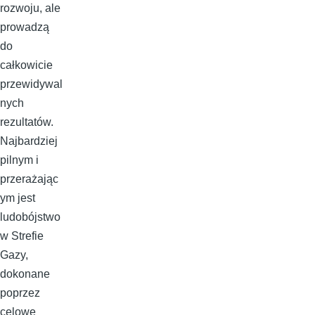
rozwoju, ale
prowadzą
do
całkowicie
przewidywal
nych
rezultatów.
Najbardziej
pilnym i
przerażając
ym jest
ludobójstwo
w Strefie
Gazy,
dokonane
poprzez
celowe