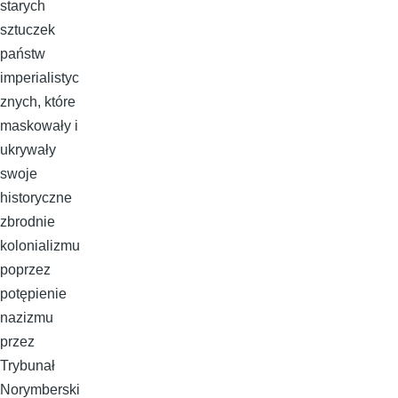
starych
sztuczek
państw
imperialistyc
znych, które
maskowały i
ukrywały
swoje
historyczne
zbrodnie
kolonializmu
poprzez
potępienie
nazizmu
przez
Trybunał
Norymberski