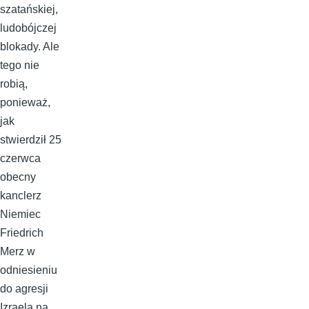
szatańskiej,
ludobójczej
blokady. Ale
tego nie
robią,
ponieważ,
jak
stwierdził 25
czerwca
obecny
kanclerz
Niemiec
Friedrich
Merz w
odniesieniu
do agresji
Izraela na