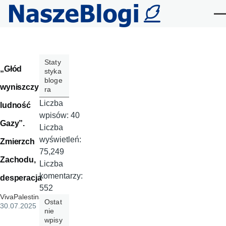
Przejdź do treści
Me
Staty
„Głód
styka
bloge
wyniszczy
ra
Liczba
ludność
wpisów:
40
Gazy”.
Liczba
wyświetleń:
Zmierzch
75,249
Zachodu,
Liczba
komentarzy:
desperacja
552
VivaPalestina
,
Ostat
30.07.2025
nie
wpisy