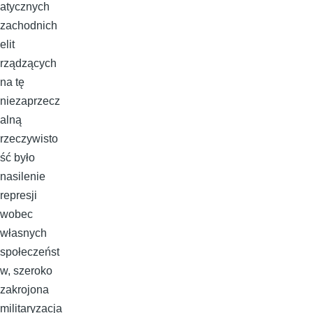
atycznych
zachodnich
elit
rządzących
na tę
niezaprzecz
alną
rzeczywisto
ść było
nasilenie
represji
wobec
własnych
społeczeńst
w, szeroko
zakrojona
militaryzacja