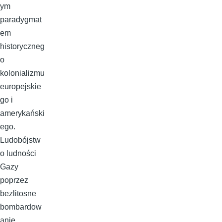
ym
paradygmat
em
historyczneg
o
kolonializmu
europejskie
go i
amerykański
ego.
Ludobójstw
o ludności
Gazy
poprzez
bezlitosne
bombardow
anie