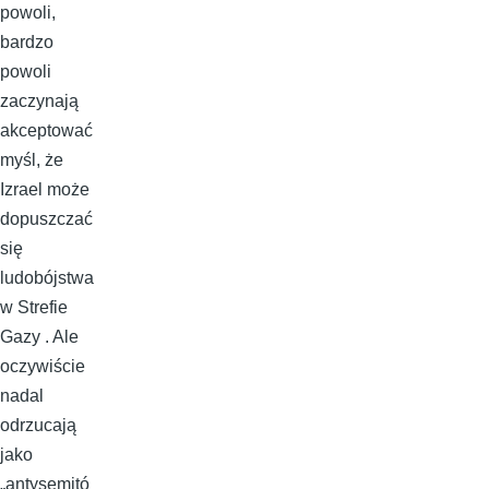
powoli,
bardzo
powoli
zaczynają
akceptować
myśl, że
Izrael może
dopuszczać
się
ludobójstwa
w Strefie
Gazy . Ale
oczywiście
nadal
odrzucają
jako
„antysemitó