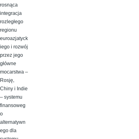
rosnąca
integracja
rozległego
regionu
euroazjatyck
iego i rozwój
przez jego
główne
mocarstwa –
Rosję,
Chiny i Indie
– systemu
finansoweg
o
alternatywn
ego dla
systemu