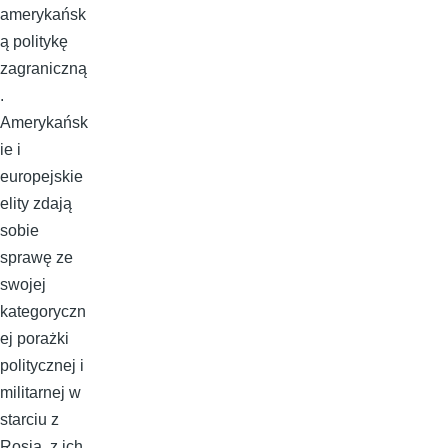
amerykańsk
ą politykę
zagraniczną
.
Amerykańsk
ie i
europejskie
elity zdają
sobie
sprawę ze
swojej
kategoryczn
ej porażki
politycznej i
militarnej w
starciu z
Rosją, z ich