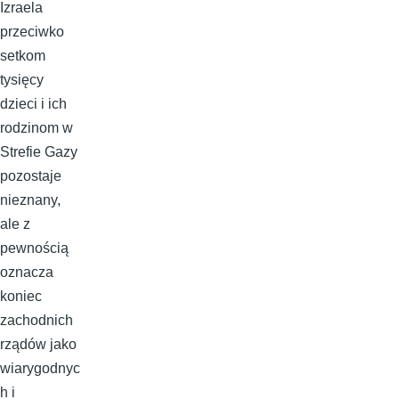
Izraela
przeciwko
setkom
tysięcy
dzieci i ich
rodzinom w
Strefie Gazy
pozostaje
nieznany,
ale z
pewnością
oznacza
koniec
zachodnich
rządów jako
wiarygodnyc
h i