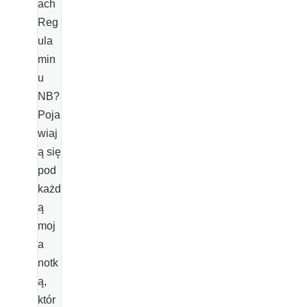
ach
Reg
ula
min
u
NB?
Poja
wiaj
ą się
pod
każd
ą
moj
a
notk
ą,
któr