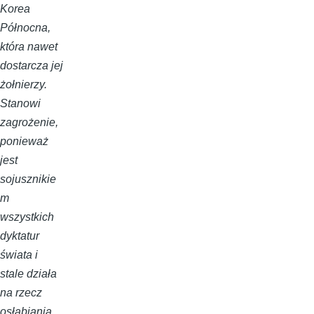
Korea
Północna,
która nawet
dostarcza jej
żołnierzy.
Stanowi
zagrożenie,
ponieważ
jest
sojusznikie
m
wszystkich
dyktatur
świata i
stale działa
na rzecz
osłabiania