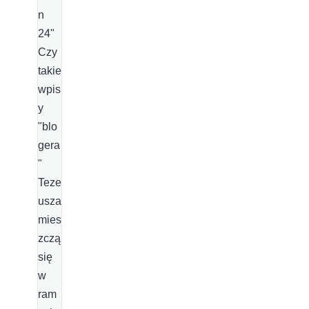
n
24"
Czy
takie
wpis
y
"blo
gera
"
Teze
usza
mies
zczą
się
w
ram