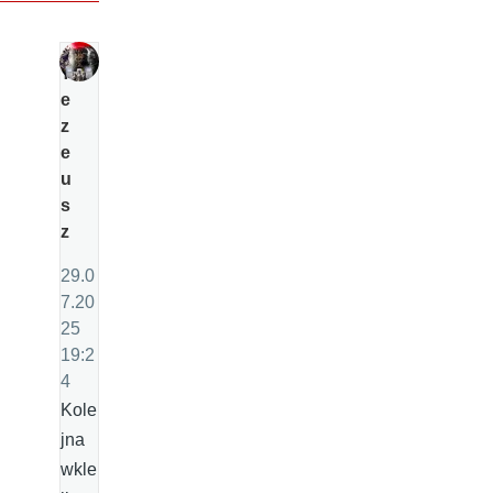
T
e
z
e
u
s
z
29.0
7.20
25
19:2
4
Kole
jna
wkle