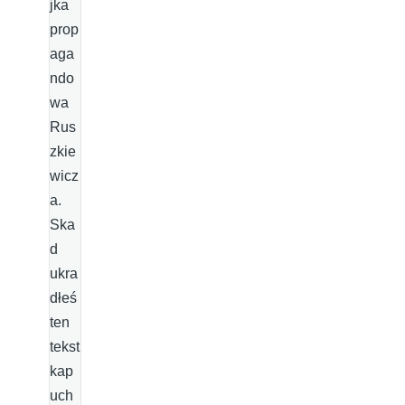
jka
prop
aga
ndo
wa
Rus
zkie
wicz
a.
Ska
d
ukra
dłeś
ten
tekst
kap
uch