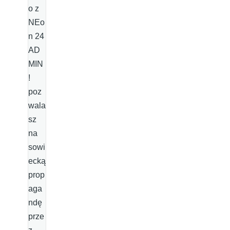
o z
NEo
n 24
AD
MIN
!
poz
wala
sz
na
sowi
ecką
prop
aga
ndę
prze