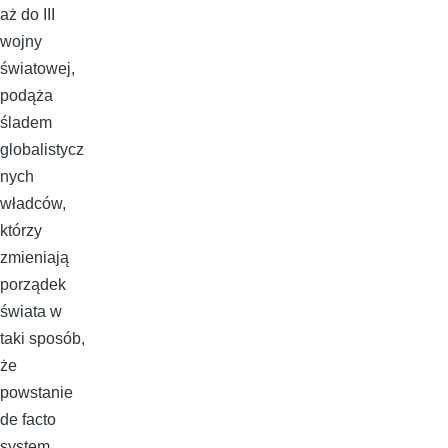
aż do III
wojny
światowej,
podąża
śladem
globalistycz
nych
władców,
którzy
zmieniają
porządek
świata w
taki sposób,
że
powstanie
de facto
system