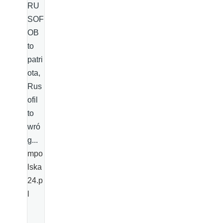
RU
SOF
OB
to
patri
ota,
Rus
ofil
to
wró
g...
mpo
lska
24.p
l