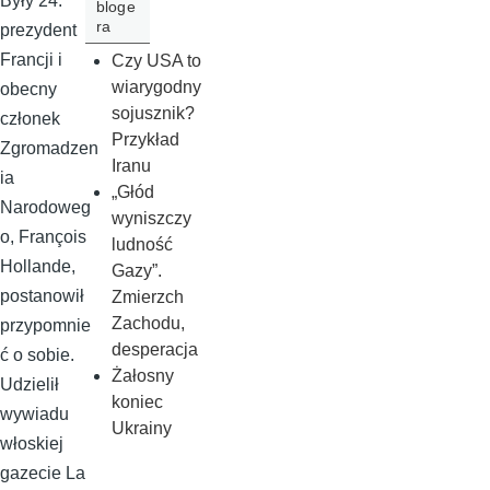
Były 24.
bloge
ra
prezydent
Francji i
Czy USA to
wiarygodny
obecny
sojusznik?
członek
Przykład
Zgromadzen
Iranu
ia
„Głód
Narodoweg
wyniszczy
o, François
ludność
Hollande,
Gazy”.
postanowił
Zmierzch
Zachodu,
przypomnie
desperacja
ć o sobie.
Żałosny
Udzielił
koniec
wywiadu
Ukrainy
włoskiej
gazecie La