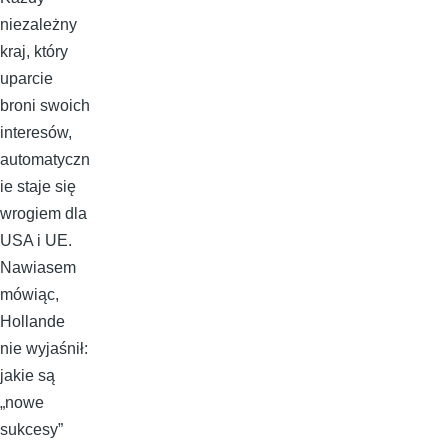
niezależny
kraj, który
uparcie
broni swoich
interesów,
automatyczn
ie staje się
wrogiem dla
USA i UE.
Nawiasem
mówiąc,
Hollande
nie wyjaśnił:
jakie są
„nowe
sukcesy”