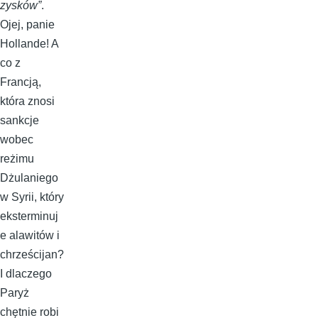
zysków”
.
Ojej, panie
Hollande! A
co z
Francją,
która znosi
sankcje
wobec
reżimu
Dżulaniego
w Syrii, który
eksterminuj
e alawitów i
chrześcijan?
I dlaczego
Paryż
chętnie robi