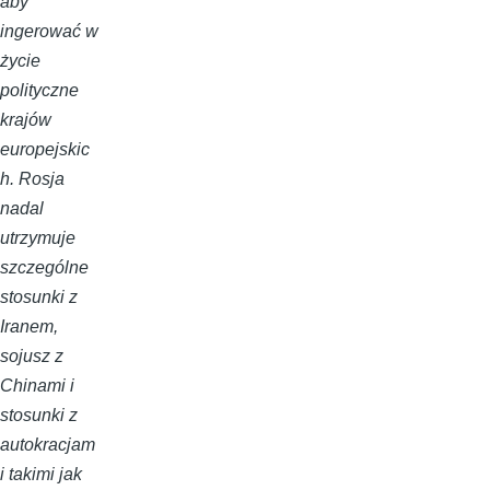
aby
ingerować w
życie
polityczne
krajów
europejskic
h. Rosja
nadal
utrzymuje
szczególne
stosunki z
Iranem,
sojusz z
Chinami i
stosunki z
autokracjam
i takimi jak