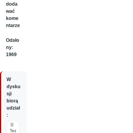
doda
wać
kome
ntarze
Odsło
ny:
1969
W
dysku
sji
biorą
udział
:
🥇
Tez