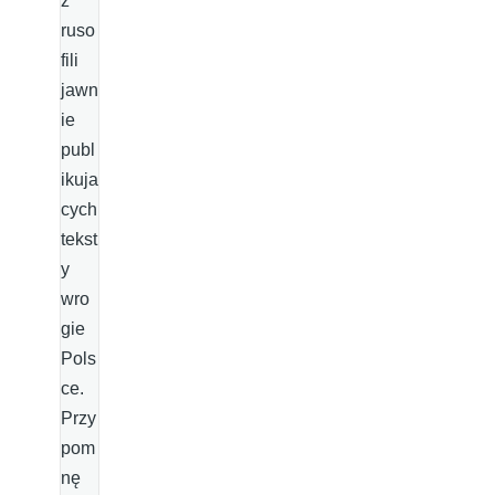
z
ruso
fili
jawn
ie
publ
ikuja
cych
tekst
y
wro
gie
Pols
ce.
Przy
pom
nę