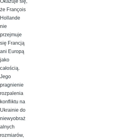
Okazuje się,
że François
Hollande
nie
przejmuje
się Francją
ani Europą
jako
całością.
Jego
pragnienie
rozpalenia
konfliktu na
Ukrainie do
niewyobraż
alnych
rozmiarów,