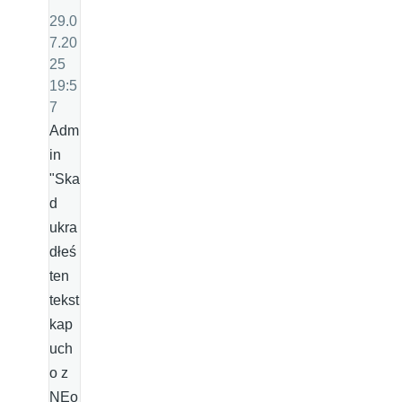
29.0
7.20
25
19:5
7
Adm
in
"Ska
d
ukra
dłeś
ten
tekst
kap
uch
o z
NEo