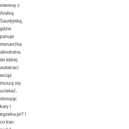
interesy z
Arabią
Saudyjską,
gdzie
panuje
monarchia
absolutna,
do której
autokraci
wciąż
muszą się
uciekać,
stosując
kary i
egzekucje? I
co Iran