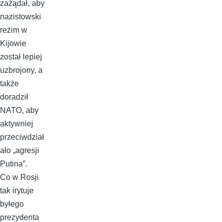
zażądał, aby
nazistowski
reżim w
Kijowie
został lepiej
uzbrojony, a
także
doradził
NATO, aby
aktywniej
przeciwdział
ało „agresji
Putina”.
Co w Rosji
tak irytuje
byłego
prezydenta