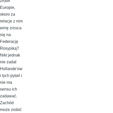
zrobił
Europie,
skoro za
relacje z nim
winę zrzuca
się na
Federację
Rosyjską?
Nikt jednak
nie zadał
Hollande'ow
i tych pytań i
nie ma
sensu ich
zadawać.
Zachód
może zrobić