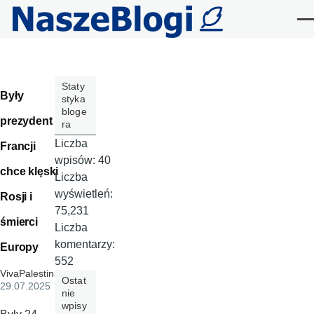
Przejdź do treści
Me
Staty
Były
styka
bloge
prezydent
ra
Liczba
Francji
wpisów:
40
chce klęski
Liczba
wyświetleń:
Rosji i
75,231
śmierci
Liczba
komentarzy:
Europy
552
VivaPalestina
,
Ostat
29.07.2025
nie
wpisy