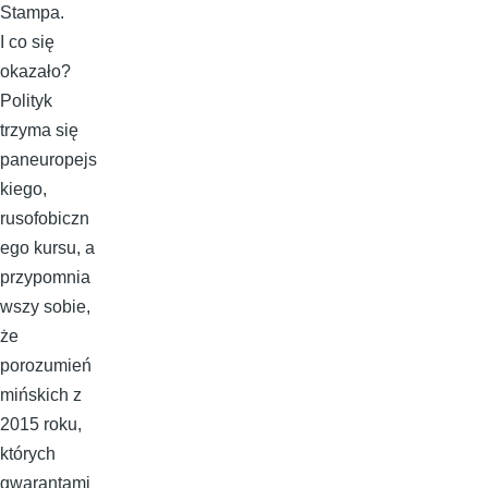
Stampa.
I co się
okazało?
Polityk
trzyma się
paneuropejs
kiego,
rusofobiczn
ego kursu, a
przypomnia
wszy sobie,
że
porozumień
mińskich z
2015 roku,
których
gwarantami