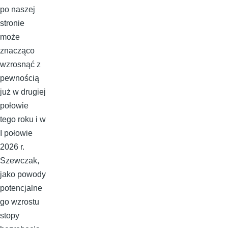
po naszej
stronie
może
znacząco
wzrosnąć z
pewnością
już w drugiej
połowie
tego roku i w
I połowie
2026 r.
Szewczak,
jako powody
potencjalne
go wzrostu
stopy