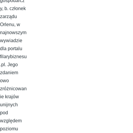
gospodarcz
y, b. członek
zarządu
Orlenu, w
najnowszym
wywiadzie
dla portalu
filarybiznesu
.pl. Jego
zdaniem
owo
zróżnicowan
ie krajów
unijnych
pod
względem
poziomu