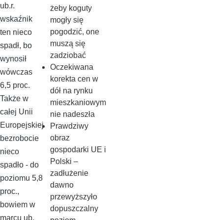
ub.r.
żeby koguty
wskaźnik
mogły się
pogodzić, one
ten nieco
muszą się
spadł, bo
zadziobać
wynosił
Oczekiwana
wówczas
korekta cen w
6,5 proc.
dół na rynku
Także w
mieszkaniowym
całej Unii
nie nadeszła
Europejskiej
Prawdziwy
obraz
bezrobocie
gospodarki UE i
nieco
Polski –
spadło - do
zadłużenie
poziomu 5,8
dawno
proc.,
przewyższyło
bowiem w
dopuszczalny
marcu ub.