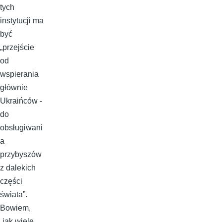
tych
instytucji ma
być
„przejście
od
wspierania
głównie
Ukraińców -
do
obsługiwani
a
przybyszów
z dalekich
części
świata”.
Bowiem,
„jak wiele