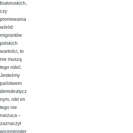
białoruskich,
czy
promowania
wśród
migrantów
polskich
wartości, to
nie muszą
tego robić.
Jesteśmy
państwem
demokratycz
nym, nikt im
tego nie
narzuca –
zaznaczył
wiceminister