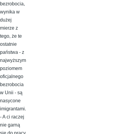
bezrobocia,
wynika w
dużej
mierze z
tego, że te
ostatnie
państwa - z
najwyższym
poziomem
oficjalnego
bezrobocia
w Unii - są
nasycone
imigrantami.
- A ci raczej
nie garną
się do pracy