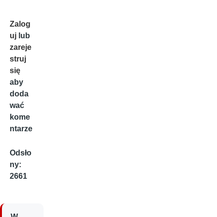
Zalog
uj
lub
zareje
struj
się
aby
doda
wać
kome
ntarze
Odsło
ny:
2661
W