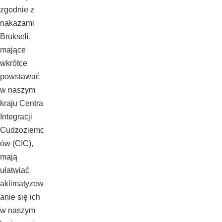
zgodnie z
nakazami
Brukseli,
mające
wkrótce
powstawać
w naszym
kraju Centra
Integracji
Cudzoziemc
ów (CIC),
mają
ułatwiać
aklimatyzow
anie się ich
w naszym