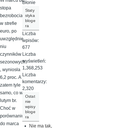
W marcu br.
Błonie
stopa
Staty
styka
bezrobocia
bloge
w strefie
ra
euro, po
Liczba
uwzględnie
wpisów:
niu
677
Liczba
czynników
wyświetleń:
sezonowych
1,368,253
, wyniosła
Liczba
6,2 proc. A
komentarzy:
zatem tyle
2,320
samo, co w
Ostat
lutym br.
nie
wpisy
Choć w
bloge
porównaniu
ra
do marca
Nie ma tak,