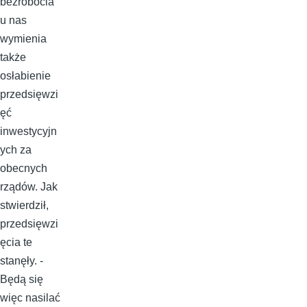
bezrobocia
u nas
wymienia
także
osłabienie
przedsięwzi
ęć
inwestycyjn
ych za
obecnych
rządów. Jak
stwierdził,
przedsięwzi
ęcia te
stanęły. -
Będą się
więc nasilać