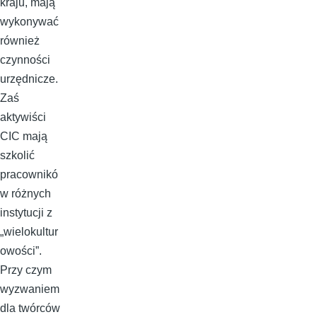
kraju, mają
wykonywać
również
czynności
urzędnicze.
Zaś
aktywiści
CIC mają
szkolić
pracownikó
w różnych
instytucji z
„wielokultur
owości”.
Przy czym
wyzwaniem
dla twórców