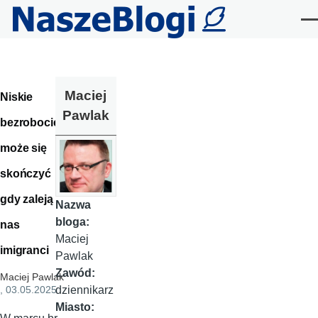
Przejdź do treści
Me
Maciej
Niskie
Pawlak
bezrobocie
może się
skończyć
gdy zaleją
Nazwa
bloga:
nas
Maciej
imigranci
Pawlak
Zawód:
Maciej Pawlak
dziennikarz
, 03.05.2025
Miasto: