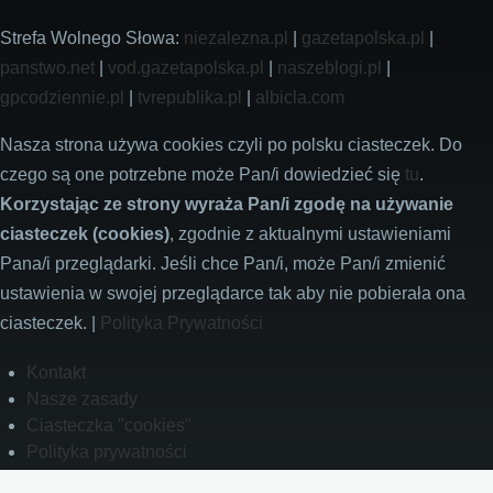
Strefa Wolnego Słowa:
niezalezna.pl
|
gazetapolska.pl
|
panstwo.net
|
vod.gazetapolska.pl
|
naszeblogi.pl
|
gpcodziennie.pl
|
tvrepublika.pl
|
albicla.com
Nasza strona używa cookies czyli po polsku ciasteczek. Do
czego są one potrzebne może Pan/i dowiedzieć się
tu
.
Korzystając ze strony wyraża Pan/i zgodę na używanie
ciasteczek (cookies)
, zgodnie z aktualnymi ustawieniami
Pana/i przeglądarki. Jeśli chce Pan/i, może Pan/i zmienić
ustawienia w swojej przeglądarce tak aby nie pobierała ona
ciasteczek. |
Polityka Prywatności
Footer
Kontakt
Nasze zasady
Ciasteczka "cookies"
Polityka prywatności