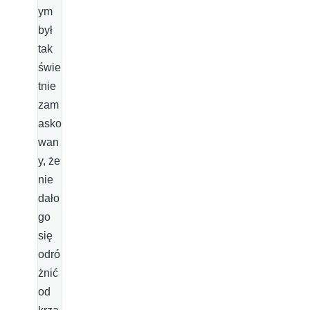
ym
był
tak
świe
tnie
zam
asko
wan
y, że
nie
dało
go
się
odró
żnić
od