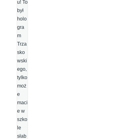
u! To
był
holo
gra
m
Trza
sko
wski
ego,
tylko
moż
e
maci
e w
szko
le
słab