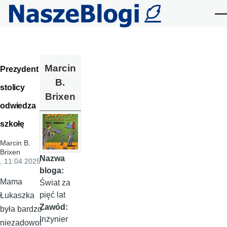
Przejdź do treści
Me
Marcin
Prezydent
B.
stolicy
Brixen
odwiedza
szkołę
Marcin B.
Brixen
Nazwa
, 11.04.2025
bloga:
Mama
Świat za
pięć lat
Łukaszka
Zawód:
była bardzo
Inżynier
niezadowol