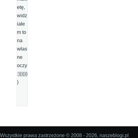
etę,
widz
iałe
m to
na
włas
ne
oczy
:))))))
)
Wszystkie prawa zastrzeżone © 2008 - 2026, naszeblogi.pl