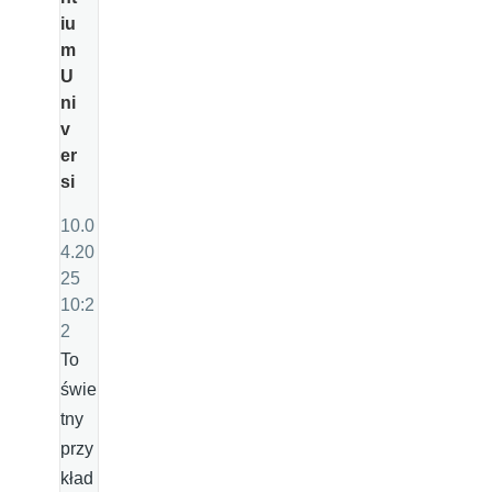
iu
m
U
ni
v
er
si
10.0
4.20
25
10:2
2
To
świe
tny
przy
kład