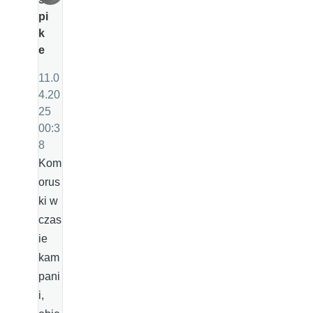
pi
k
e
11.0
4.20
25
00:3
8
Kom
orus
ki w
czas
ie
kam
pani
i,