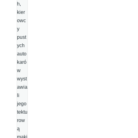
h,
kier
owc
y
pust
ych
auto
karó
w
wyst
awia
li
jego
tektu
row
ą
maki