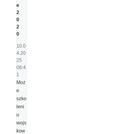
e
2
0
2
0
10.0
4.20
25
06:4
1
Moż
e
szko
leni
u
wojs
kow