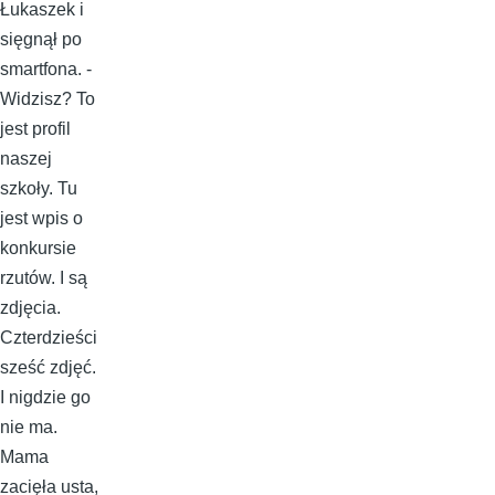
Łukaszek i
sięgnął po
smartfona. -
Widzisz? To
jest profil
naszej
szkoły. Tu
jest wpis o
konkursie
rzutów. I są
zdjęcia.
Czterdzieści
sześć zdjęć.
I nigdzie go
nie ma.
Mama
zacięła usta,