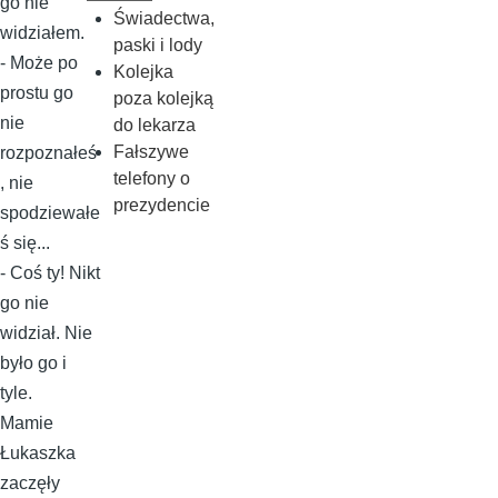
go nie
Świadectwa,
widziałem.
paski i lody
- Może po
Kolejka
prostu go
poza kolejką
nie
do lekarza
Fałszywe
rozpoznałeś
telefony o
, nie
prezydencie
spodziewałe
ś się...
- Coś ty! Nikt
go nie
widział. Nie
było go i
tyle.
Mamie
Łukaszka
zaczęły