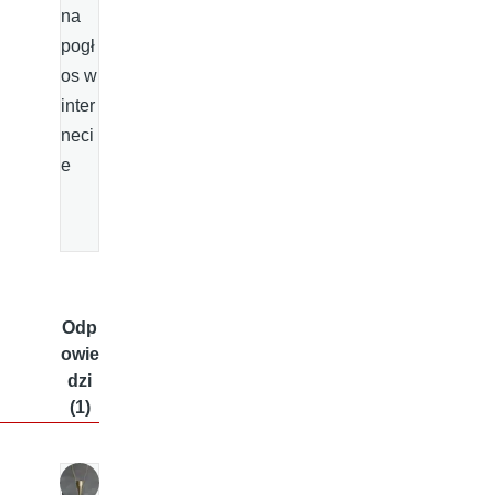
na
pogł
os w
inter
neci
e
Odp
owie
dzi
(1)
s