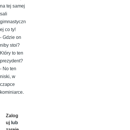
na tej samej
sali
gimnastyczn
ej co ty!
- Gdzie on
niby stoi?
Który to ten
prezydent?
- No ten
niski, w
czapce
kominiarce.
Zalog
uj
lub
zareje