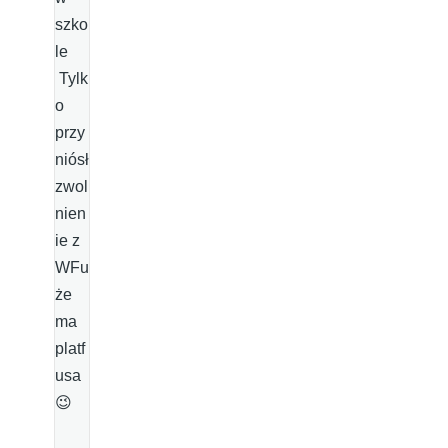
szko
le
Tylk
o
przy
niósł
zwol
nien
ie z
WFu
że
ma
platf
usa
😉