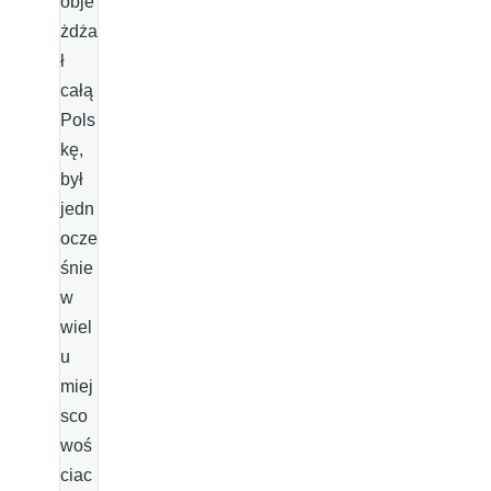
obje
żdża
ł
całą
Pols
kę,
był
jedn
ocze
śnie
w
wiel
u
miej
sco
woś
ciac