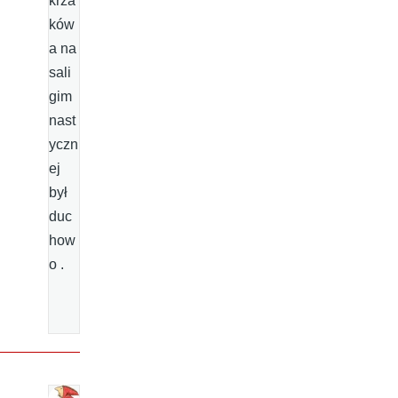
krza
ków
a na
sali
gim
nast
yczn
ej
był
duc
how
o .