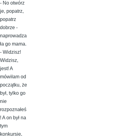
- No otwórz
je, popatrz,
popatrz
dobrze -
naprowadza
ła go mama.
- Widzisz!
Widzisz,
jest! A
mówiłam od
początku, że
był, tylko go
nie
rozpoznałeś
! A on był na
tym
konkursie,