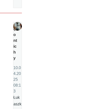
Ij
o
nt
ic
h
y
10.0
4.20
25
08:1
3
Łuk
aszk