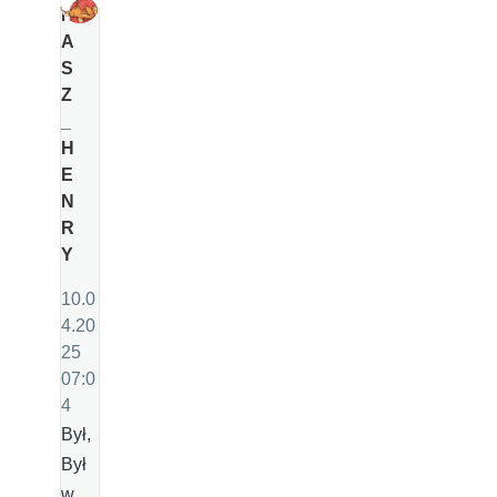
N
A
S
Z
_
H
E
N
R
Y
10.0
4.20
25
07:0
4
Był,
Był
w