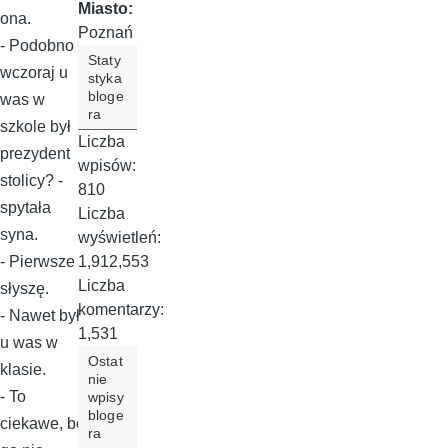
Miasto:
ona.
Poznań
- Podobno
Staty
wczoraj u
styka
bloge
was w
ra
szkole był
Liczba
prezydent
wpisów:
stolicy? -
810
spytała
Liczba
syna.
wyświetleń:
1,912,553
- Pierwsze
Liczba
słyszę.
komentarzy:
- Nawet był
1,531
u was w
Ostat
klasie.
nie
- To
wpisy
bloge
ciekawe, bo
ra