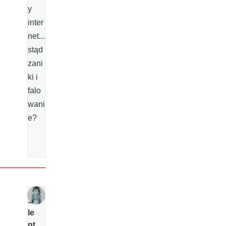
y
inter
net...
stąd
zani
ki i
falo
wani
e?
Si
le
nt