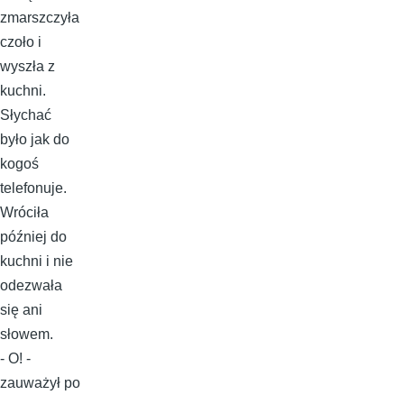
zmarszczyła
czoło i
wyszła z
kuchni.
Słychać
było jak do
kogoś
telefonuje.
Wróciła
później do
kuchni i nie
odezwała
się ani
słowem.
- O! -
zauważył po