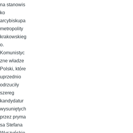
na stanowis
ko
arcybiskupa
metropolity
krakowskieg
o.
Komunistyc
zne władze
Polski, które
uprzednio
odrzuciły
szereg
kandydatur
wysuniętych
przez pryma
sa Stefana
Wyszyńskie