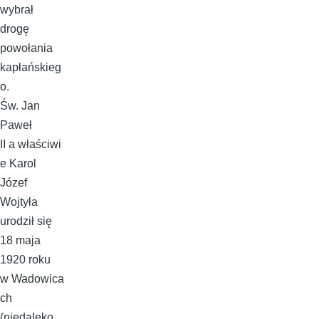
wybrał
drogę
powołania
kapłańskieg
o.
Św. Jan
Paweł
II a właściwi
e Karol
Józef
Wojtyła
urodził się
18 maja
1920 roku
w Wadowica
ch
(niedaleko