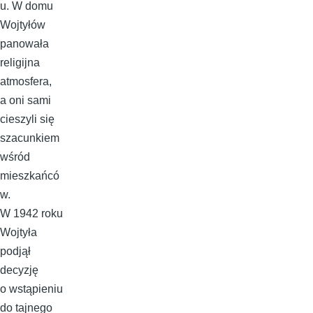
u. W domu
Wojtyłów
panowała
religijna
atmosfera,
a oni sami
cieszyli się
szacunkiem
wśród
mieszkańcó
w.
W 1942 roku
Wojtyła
podjął
decyzję
o wstąpieniu
do tajnego