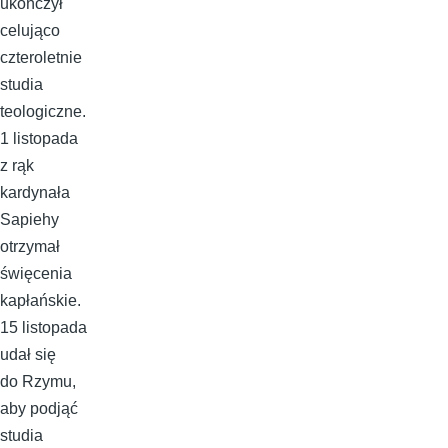
ukończył
celująco
czteroletnie
studia
teologiczne.
1 listopada
z rąk
kardynała
Sapiehy
otrzymał
święcenia
kapłańskie.
15 listopada
udał się
do Rzymu,
aby podjąć
studia