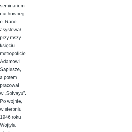
seminarium
duchowneg
o. Rano
asystował
przy mszy
księciu
metropolicie
Adamowi
Sapiesze,
a potem
pracował
w „Solvayu”.
Po wojnie,
w sierpniu
1946 roku
Wojtyła