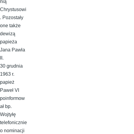
nią
Chrystusowi
. Pozostały
one także
dewizą
papieża
Jana Pawła
II.
30 grudnia
1963 r.
papież
Paweł VI
poinformow
ał bp.
Wojtyłę
telefonicznie
o nominacji