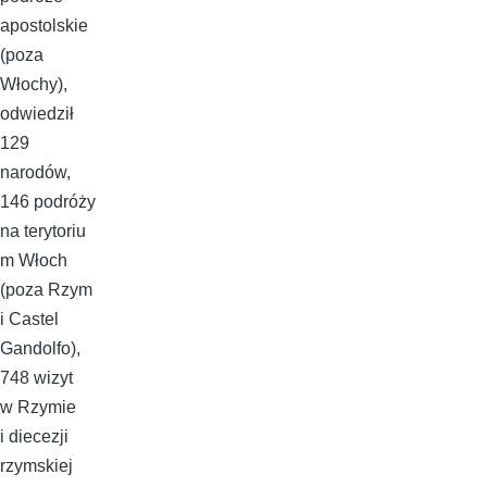
apostolskie
(poza
Włochy),
odwiedził
129
narodów,
146 podróży
na terytoriu
m Włoch
(poza Rzym
i Castel
Gandolfo),
748 wizyt
w Rzymie
i diecezji
rzymskiej