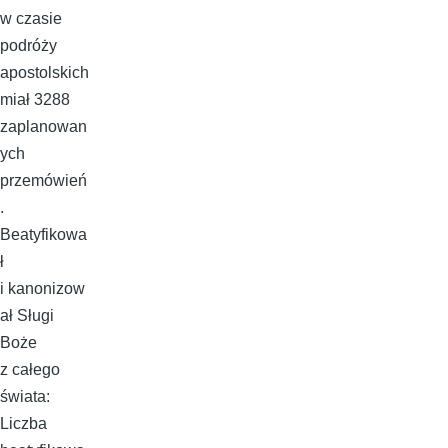
w czasie
podróży
apostolskich
miał 3288
zaplanowan
ych
przemówień
.
Beatyfikowa
ł
i kanonizow
ał Sługi
Boże
z całego
świata:
Liczba