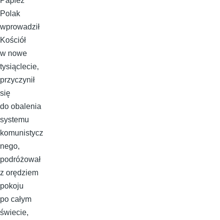
Papież
Polak
wprowadził
Kościół
w nowe
tysiąclecie,
przyczynił
się
do obalenia
systemu
komunistycz
nego,
podróżował
z orędziem
pokoju
po całym
świecie,