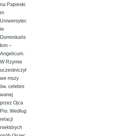
na Papieski
m
Uniwersytec
ie
Dominikańs
kim –
Angelicum.
W Rzymie
uczestniczył
we mszy
św. celebro
wanej
przez Ojca
Pio. Według
relacji
niektórych
osób Ojciec