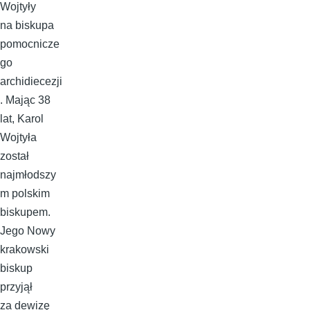
Wojtyły
na biskupa
pomocnicze
go
archidiecezji
. Mając 38
lat, Karol
Wojtyła
został
najmłodszy
m polskim
biskupem.
Jego Nowy
krakowski
biskup
przyjął
za dewizę