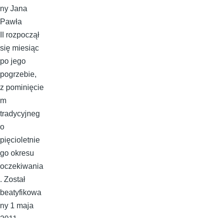
ny Jana
Pawła
II rozpoczął
się miesiąc
po jego
pogrzebie,
z pominięcie
m
tradycyjneg
o
pięcioletnie
go okresu
oczekiwania
. Został
beatyfikowa
ny 1 maja