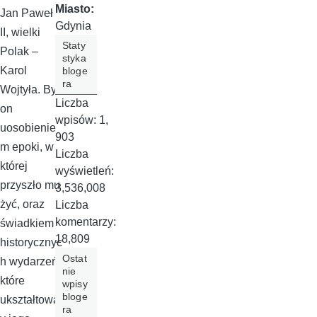
Miasto:
Jan Paweł
Gdynia
II, wielki
Staty
Polak –
styka
Karol
bloge
ra
Wojtyła. Był
Liczba
on
wpisów:
1,
uosobienie
903
m epoki, w
Liczba
której
wyświetleń:
przyszło mu
3,536,008
żyć, oraz
Liczba
komentarzy:
świadkiem
18,809
historycznyc
Ostat
h wydarzeń,
nie
które
wpisy
bloge
ukształtował
ra