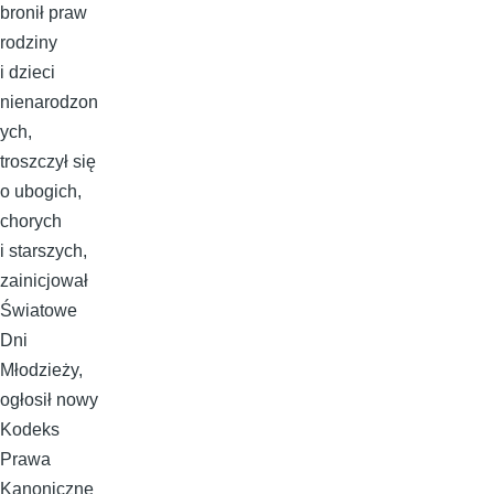
bronił praw
rodziny
i dzieci
nienarodzon
ych,
troszczył się
o ubogich,
chorych
i starszych,
zainicjował
Światowe
Dni
Młodzieży,
ogłosił nowy
Kodeks
Prawa
Kanoniczne