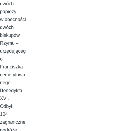
dwóch
papieży
w obecności
dwóch
biskupów
Rzymu –
urzędująceg
o
Franciszka
i emerytowa
nego
Benedykta
XVI.
Odbył:
104
zagraniczne
podróże