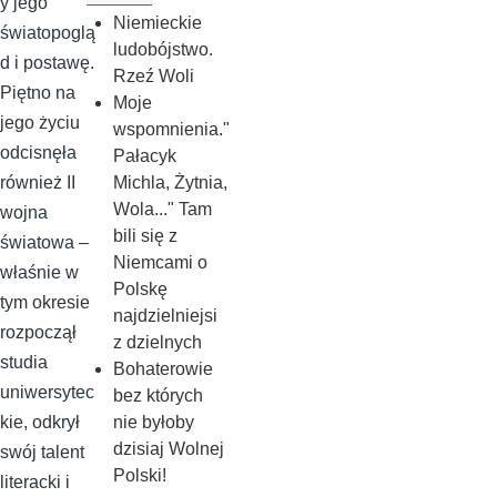
y jego
Niemieckie
światopoglą
ludobójstwo.
d i postawę.
Rzeź Woli
Piętno na
Moje
jego życiu
wspomnienia."
odcisnęła
Pałacyk
Michla, Żytnia,
również II
Wola..." Tam
wojna
bili się z
światowa –
Niemcami o
właśnie w
Polskę
tym okresie
najdzielniejsi
rozpoczął
z dzielnych
studia
Bohaterowie
uniwersytec
bez których
nie byłoby
kie, odkrył
dzisiaj Wolnej
swój talent
Polski!
literacki i