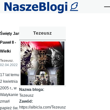
Przejdź do treści
Me
Tezeusz
Święty Jan
Paweł II -
Wielki
Tezeusz
,
02.04.2022
17 lat temu,
2 kwietnia
2005 r., w
Nazwa bloga:
Watykanie
Tezeusz
Zawód:
zmarł
https://albicla.com/Tezeusz
papież św.