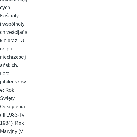
cych
Kościoły
i wspólnoty
chrześcijańs
kie oraz 13
religii
niechrześcij
ańskich.
Lata
jubileuszow
e: Rok
Święty
Odkupienia
(III 1983- IV
1984), Rok
Maryjny (VI