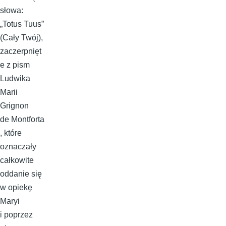
słowa:
„Totus Tuus”
(Cały Twój),
zaczerpnięt
e z pism
Ludwika
Marii
Grignon
de Montforta
, które
oznaczały
całkowite
oddanie się
w opiekę
Maryi
i poprzez