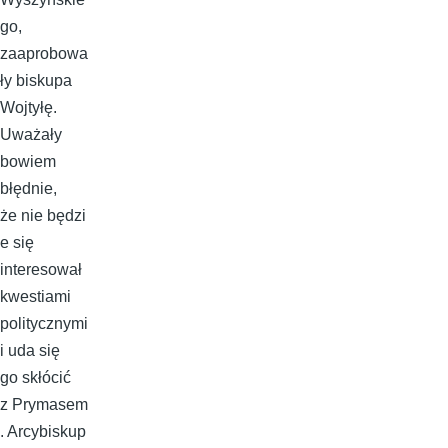
go,
zaaprobowa
ły biskupa
Wojtyłę.
Uważały
bowiem
błędnie,
że nie będzi
e się
interesował
kwestiami
politycznymi
i uda się
go skłócić
z Prymasem
. Arcybiskup