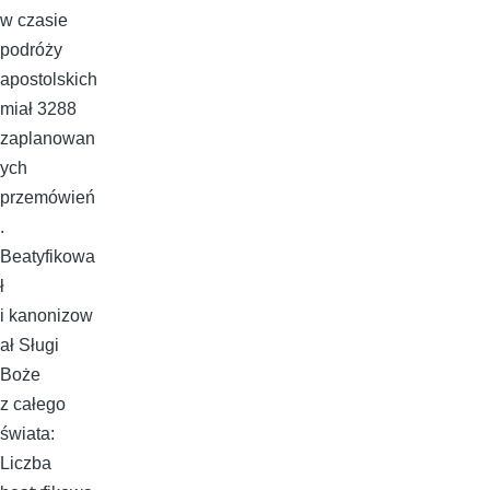
w czasie
podróży
apostolskich
miał 3288
zaplanowan
ych
przemówień
.
Beatyfikowa
ł
i kanonizow
ał Sługi
Boże
z całego
świata:
Liczba