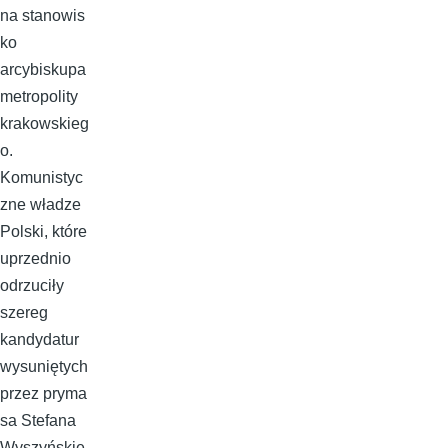
na stanowis
ko
arcybiskupa
metropolity
krakowskieg
o.
Komunistyc
zne władze
Polski, które
uprzednio
odrzuciły
szereg
kandydatur
wysuniętych
przez pryma
sa Stefana
Wyszyńskie