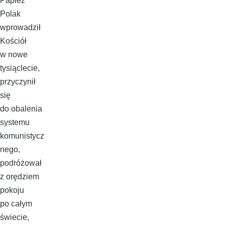
Papież
Polak
wprowadził
Kościół
w nowe
tysiąclecie,
przyczynił
się
do obalenia
systemu
komunistycz
nego,
podróżował
z orędziem
pokoju
po całym
świecie,