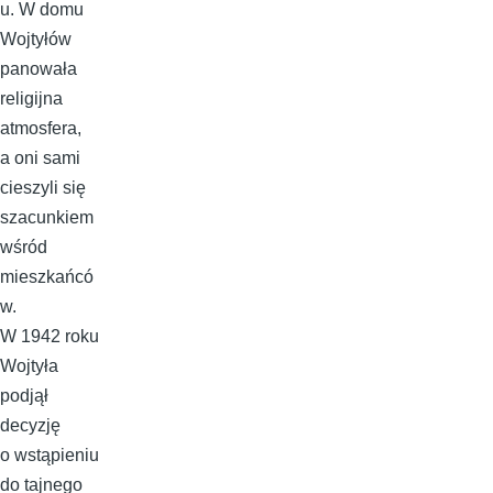
u. W domu
Wojtyłów
panowała
religijna
atmosfera,
a oni sami
cieszyli się
szacunkiem
wśród
mieszkańcó
w.
W 1942 roku
Wojtyła
podjął
decyzję
o wstąpieniu
do tajnego