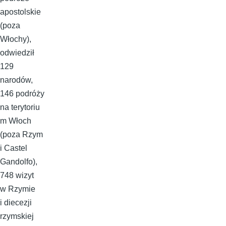
apostolskie
(poza
Włochy),
odwiedził
129
narodów,
146 podróży
na terytoriu
m Włoch
(poza Rzym
i Castel
Gandolfo),
748 wizyt
w Rzymie
i diecezji
rzymskiej