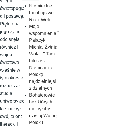
y jego
Niemieckie
światopoglą
ludobójstwo.
d i postawę.
Rzeź Woli
Piętno na
Moje
jego życiu
wspomnienia."
odcisnęła
Pałacyk
Michla, Żytnia,
również II
Wola..." Tam
wojna
bili się z
światowa –
Niemcami o
właśnie w
Polskę
tym okresie
najdzielniejsi
rozpoczął
z dzielnych
studia
Bohaterowie
uniwersytec
bez których
nie byłoby
kie, odkrył
dzisiaj Wolnej
swój talent
Polski!
literacki i