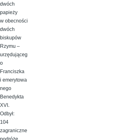
dwóch
papieży
w obecności
dwóch
biskupów
Rzymu –
urzędująceg
o
Franciszka
i emerytowa
nego
Benedykta
XVI.
Odbył:
104
zagraniczne
podróże