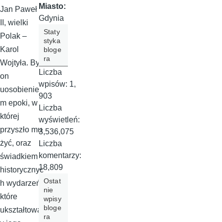
Miasto:
Jan Paweł
Gdynia
II, wielki
Staty
Polak –
styka
Karol
bloge
ra
Wojtyła. Był
Liczba
on
wpisów:
1,
uosobienie
903
m epoki, w
Liczba
której
wyświetleń:
przyszło mu
3,536,075
żyć, oraz
Liczba
komentarzy:
świadkiem
18,809
historycznyc
Ostat
h wydarzeń,
nie
które
wpisy
bloge
ukształtował
ra