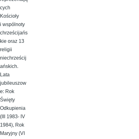
cych
Kościoły
i wspólnoty
chrześcijańs
kie oraz 13
religii
niechrześcij
ańskich.
Lata
jubileuszow
e: Rok
Święty
Odkupienia
(III 1983- IV
1984), Rok
Maryjny (VI