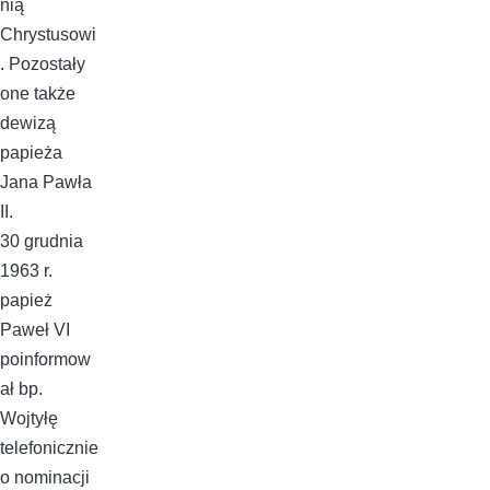
nią
Chrystusowi
. Pozostały
one także
dewizą
papieża
Jana Pawła
II.
30 grudnia
1963 r.
papież
Paweł VI
poinformow
ał bp.
Wojtyłę
telefonicznie
o nominacji