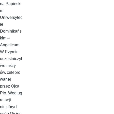
na Papieski
m
Uniwersytec
ie
Dominikańs
kim –
Angelicum.
W Rzymie
uczestniczył
we mszy
św. celebro
wanej
przez Ojca
Pio. Według
relacji
niektórych
osób Ojciec