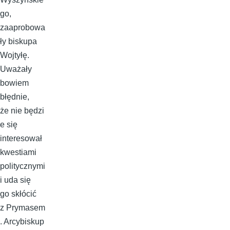
go,
zaaprobowa
ły biskupa
Wojtyłę.
Uważały
bowiem
błędnie,
że nie będzi
e się
interesował
kwestiami
politycznymi
i uda się
go skłócić
z Prymasem
. Arcybiskup