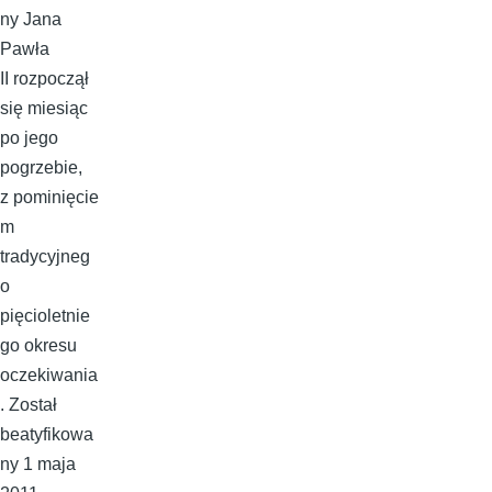
ny Jana
Pawła
II rozpoczął
się miesiąc
po jego
pogrzebie,
z pominięcie
m
tradycyjneg
o
pięcioletnie
go okresu
oczekiwania
. Został
beatyfikowa
ny 1 maja