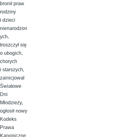
bronił praw
rodziny
i dzieci
nienarodzon
ych,
troszczył się
o ubogich,
chorych
i starszych,
zainicjował
Światowe
Dni
Młodzieży,
ogłosił nowy
Kodeks
Prawa
Kanoniczne