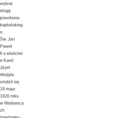
wybrał
drogę
powołania
kapłańskieg
o.
Św. Jan
Paweł
II a właściwi
e Karol
Józef
Wojtyła
urodził się
18 maja
1920 roku
w Wadowica
ch
(niedaleko