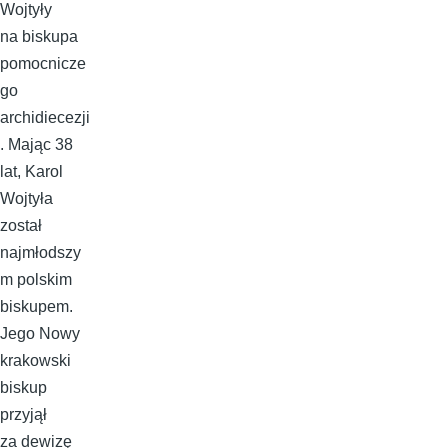
Wojtyły
na biskupa
pomocnicze
go
archidiecezji
. Mając 38
lat, Karol
Wojtyła
został
najmłodszy
m polskim
biskupem.
Jego Nowy
krakowski
biskup
przyjął
za dewizę