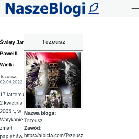
Przejdź do treści
Me
Tezeusz
Święty Jan
Paweł II -
Wielki
Tezeusz
,
02.04.2022
17 lat temu,
2 kwietnia
2005 r., w
Nazwa bloga:
Watykanie
Tezeusz
Zawód:
zmarł
https://albicla.com/Tezeusz
papież św.