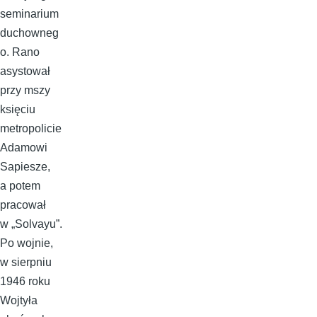
seminarium
duchowneg
o. Rano
asystował
przy mszy
księciu
metropolicie
Adamowi
Sapiesze,
a potem
pracował
w „Solvayu”.
Po wojnie,
w sierpniu
1946 roku
Wojtyła