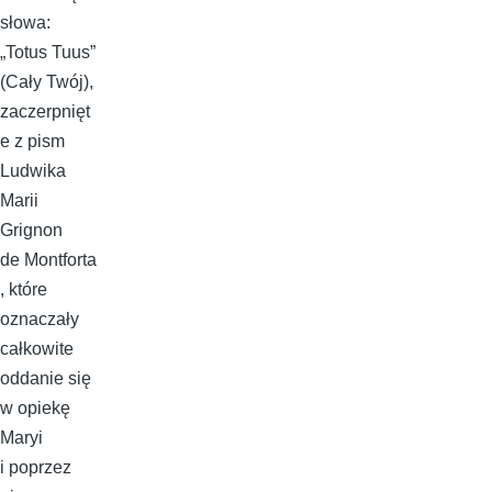
słowa:
„Totus Tuus”
(Cały Twój),
zaczerpnięt
e z pism
Ludwika
Marii
Grignon
de Montforta
, które
oznaczały
całkowite
oddanie się
w opiekę
Maryi
i poprzez