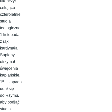
ukończył
celująco
czteroletnie
studia
teologiczne.
1 listopada
z rąk
kardynała
Sapiehy
otrzymał
święcenia
kapłańskie.
15 listopada
udał się
do Rzymu,
aby podjąć
studia