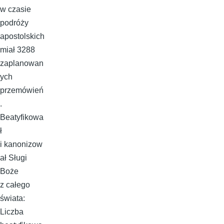
w czasie
podróży
apostolskich
miał 3288
zaplanowan
ych
przemówień
.
Beatyfikowa
ł
i kanonizow
ał Sługi
Boże
z całego
świata:
Liczba