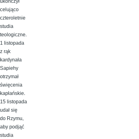
ukończył
celująco
czteroletnie
studia
teologiczne.
1 listopada
z rąk
kardynała
Sapiehy
otrzymał
święcenia
kapłańskie.
15 listopada
udał się
do Rzymu,
aby podjąć
studia