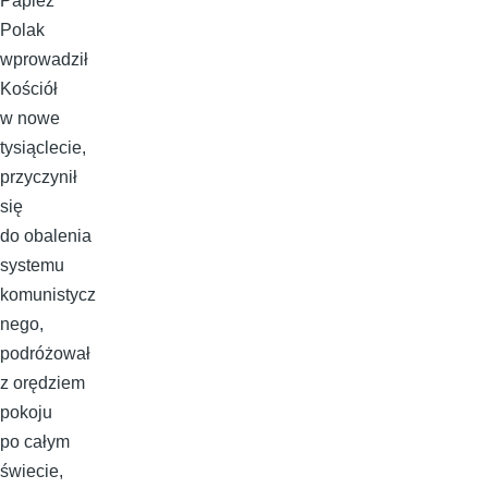
Papież
Polak
wprowadził
Kościół
w nowe
tysiąclecie,
przyczynił
się
do obalenia
systemu
komunistycz
nego,
podróżował
z orędziem
pokoju
po całym
świecie,