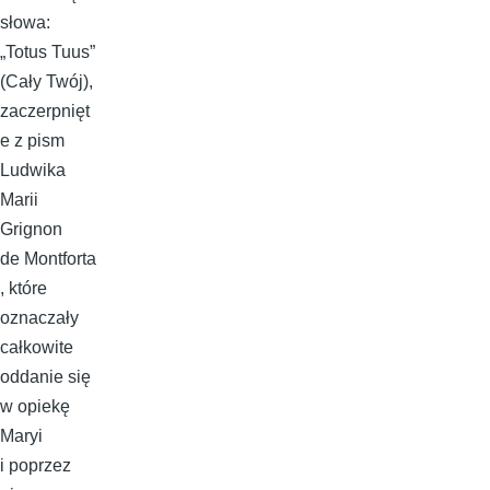
słowa:
„Totus Tuus”
(Cały Twój),
zaczerpnięt
e z pism
Ludwika
Marii
Grignon
de Montforta
, które
oznaczały
całkowite
oddanie się
w opiekę
Maryi
i poprzez