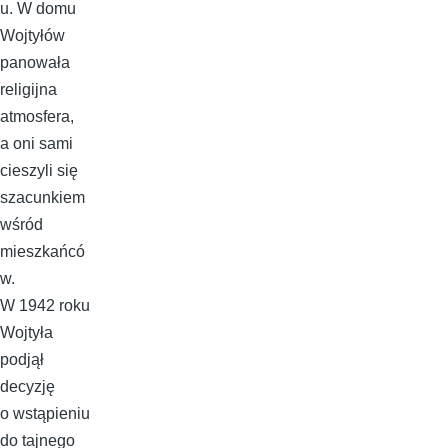
u. W domu
Wojtyłów
panowała
religijna
atmosfera,
a oni sami
cieszyli się
szacunkiem
wśród
mieszkańcó
w.
W 1942 roku
Wojtyła
podjął
decyzję
o wstąpieniu
do tajnego