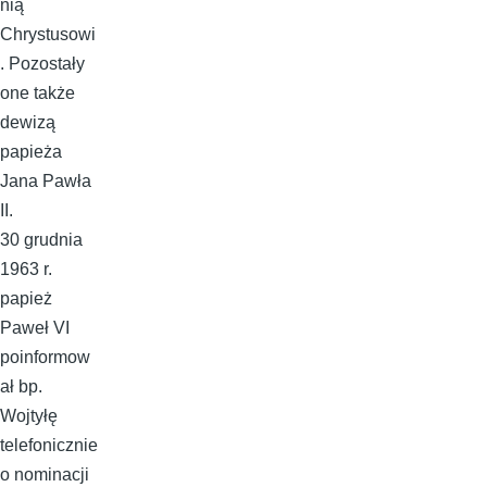
nią
Chrystusowi
. Pozostały
one także
dewizą
papieża
Jana Pawła
II.
30 grudnia
1963 r.
papież
Paweł VI
poinformow
ał bp.
Wojtyłę
telefonicznie
o nominacji