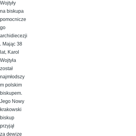
Wojtyły
na biskupa
pomocnicze
go
archidiecezji
. Mając 38
lat, Karol
Wojtyła
został
najmłodszy
m polskim
biskupem.
Jego Nowy
krakowski
biskup
przyjął
za dewizę