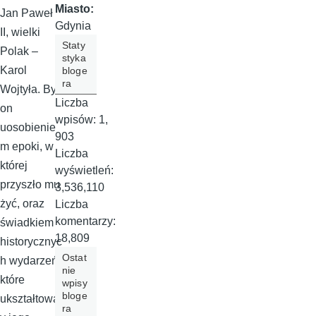
Miasto:
Jan Paweł
Gdynia
II, wielki
Staty
Polak –
styka
Karol
bloge
ra
Wojtyła. Był
Liczba
on
wpisów:
1,
uosobienie
903
m epoki, w
Liczba
której
wyświetleń:
przyszło mu
3,536,110
żyć, oraz
Liczba
komentarzy:
świadkiem
18,809
historycznyc
Ostat
h wydarzeń,
nie
które
wpisy
bloge
ukształtował
ra