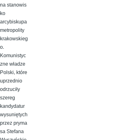
na stanowis
ko
arcybiskupa
metropolity
krakowskieg
o.
Komunistyc
zne władze
Polski, które
uprzednio
odrzuciły
szereg
kandydatur
wysuniętych
przez pryma
sa Stefana
Wyszyńskie