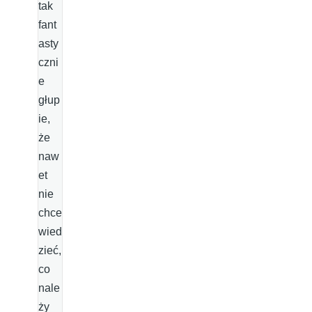
tak
fant
asty
czni
e
głup
ie,
że
naw
et
nie
chce
wied
zieć,
co
nale
ży