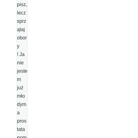
pisz,
lecz
sprz
ątaj
obor
y
! Ja
nie
jeste
m
już
mło
dym
a
pros
tata
pom