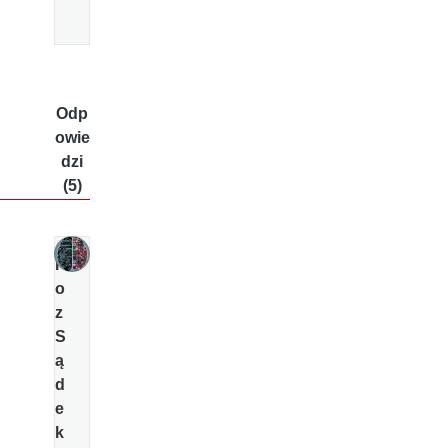
Odp
owie
dzi
(5)
R
o
z
S
ą
d
e
k