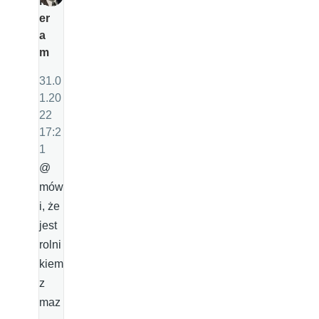
k
er
a
m
31.0
1.20
22
17:2
1
@
mów
i, że
jest
rolni
kiem
z
maz