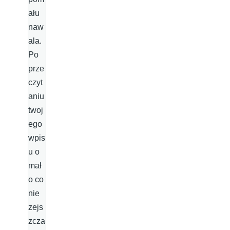
ału
naw
ala.
Po
prze
czyt
aniu
twoj
ego
wpis
u o
mał
o co
nie
zejs
zcza