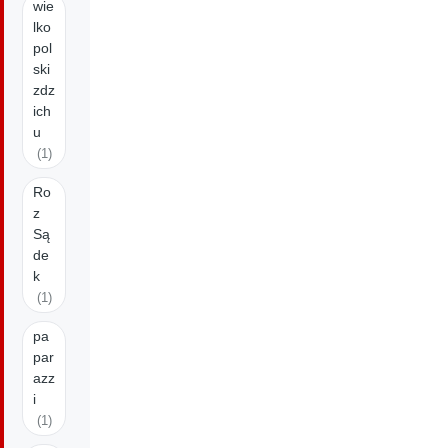
wie
lko
pol
ski
zdz
ich
u
(1)
Ro
z
Są
de
k
(1)
pa
par
azz
i
(1)