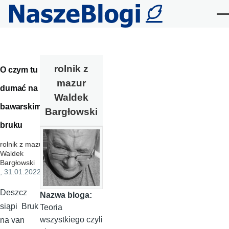
Przejdź do treści
Me
rolnik z
O czym tu
mazur
dumać na
Waldek
bawarskim
Bargłowski
bruku
rolnik z mazur
Waldek
Bargłowski
, 31.01.2022
Deszcz
Nazwa bloga:
siąpi Bruk
Teoria
wszystkiego czyli
na van