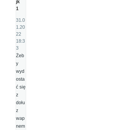
jk
1
31.0
1.20
22
18:3
3
Żeb
y
wyd
osta
ć się
z
dołu
z
wap
nem