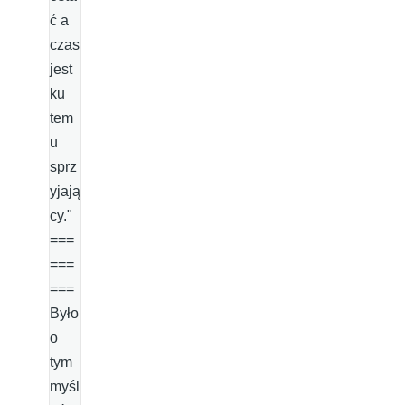
ć a
czas
jest
ku
tem
u
sprz
yjają
cy."
===
===
===
Było
o
tym
myśl