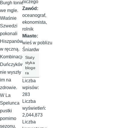
niczego
Burgh tonie
Zawód:
we mgle.
oceanograf,
Właśnie
ekonomista,
Szwedzi
rolnik
pokonali
Miasto:
Hiszpanów
wieś w poblizu
w ręczną.
Śniardw
Kombinacje
Staty
styka
Duńczyków
bloge
nie wyszły
ra
im na
Liczba
wpisów:
zdrowie.
283
W La
Liczba
Spelunca
wyświetleń:
pustki
2,044,873
pomimo
Liczba
sezonu.