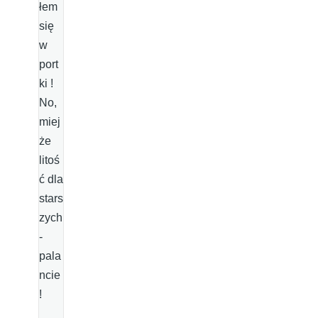
łem
się
w
port
ki !
No,
miej
że
litoś
ć dla
stars
zych
-
pala
ncie
!