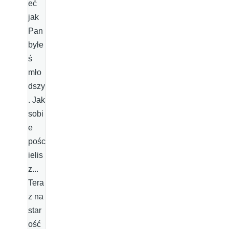
eć
jak
Pan
byłe
ś
mło
dszy
. Jak
sobi
e
pośc
ielis
z...
Tera
z na
star
ość