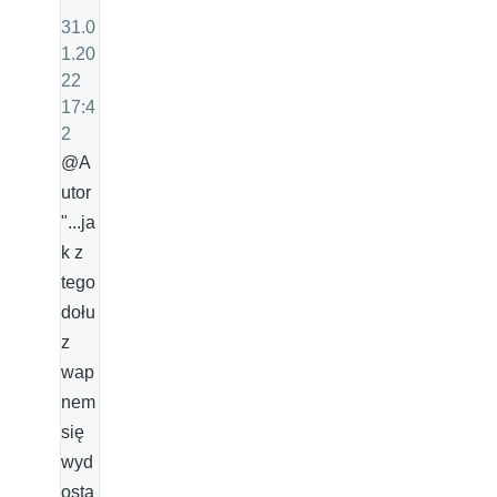
31.0
1.20
22
17:4
2
@A
utor
"...ja
k z
tego
dołu
z
wap
nem
się
wyd
osta