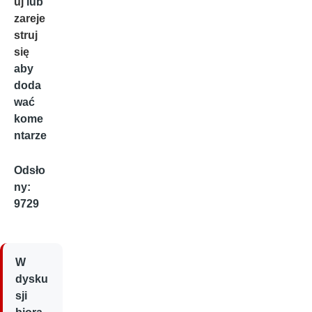
uj
lub
zareje
struj
się
aby
doda
wać
kome
ntarze
Odsło
ny:
9729
W
dysku
sji