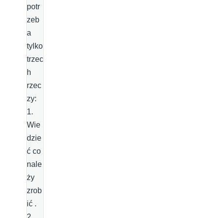
potr
zeb
a
tylko
trzec
h
rzec
zy:
1.
Wie
dzie
ć co
nale
ży
zrob
ić .
2.