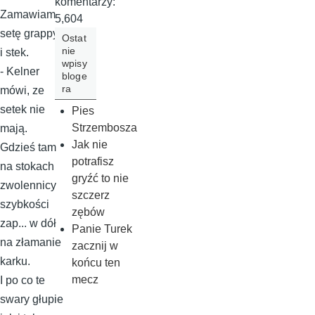
komentarzy:
Zamawiam
5,604
setę grappy
Ostat
nie
i stek.
wpisy
- Kelner
bloge
ra
mówi, ze
setek nie
Pies
Strzembosza
mają.
Jak nie
Gdzieś tam
potrafisz
na stokach
gryźć to nie
zwolennicy
szczerz
szybkości
zębów
zap... w dół
Panie Turek
na złamanie
zacznij w
karku.
końcu ten
mecz
I po co te
swary głupie