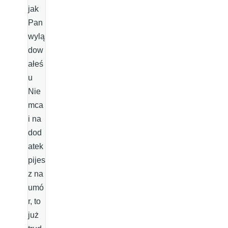
jak
Pan
wylą
dow
ałeś
u
Nie
mca
i na
dod
atek
pijes
z na
umó
r, to
już