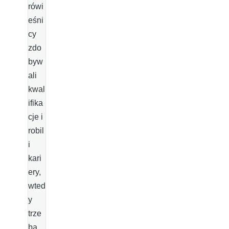
rówi
eśni
cy
zdo
byw
ali
kwal
ifika
cje i
robil
i
kari
ery,
wted
y
trze
ba