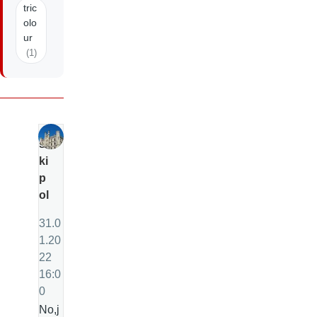
tric
olo
ur
(1)
s
ki
p
ol
31.0
1.20
22
16:0
0
No,j