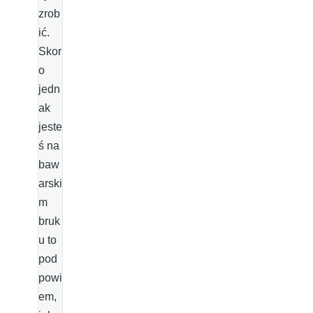
zrob
ić.
Skor
o
jedn
ak
jeste
ś na
baw
arski
m
bruk
u to
pod
powi
em,