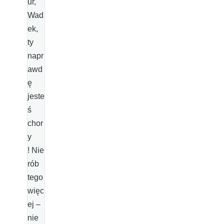
ur,
Wad
ek,
ty
napr
awd
ę
jeste
ś
chor
y
! Nie
rób
tego
więc
ej –
nie