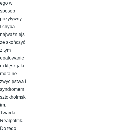
ego w
sposób
pozytywny.
I chyba
najważniejs
ze skończyć
z tym
epatowanie
m klęsk jako
moralne
zwycięstwa i
syndromem
sztokholmsk
im.
Twarda
Realpolitik.
Do tego