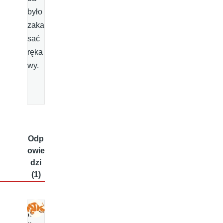
było
zaka
sać
ręka
wy.
Odp
owie
dzi
(1)
m