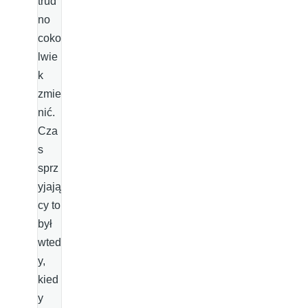
trud
no
coko
lwie
k
zmie
nić.
Cza
s
sprz
yjają
cy to
był
wted
y,
kied
y