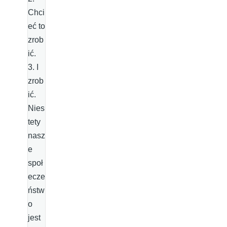
Chci
eć to
zrob
ić.
3. I
zrob
ić.
Nies
tety
nasz
e
społ
ecze
ństw
o
jest