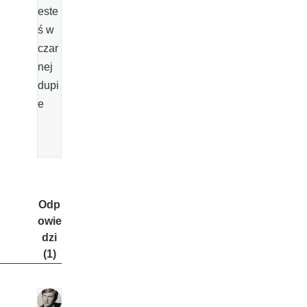
este
ś w
czar
nej
dupi
e
Odp
owie
dzi
(1)