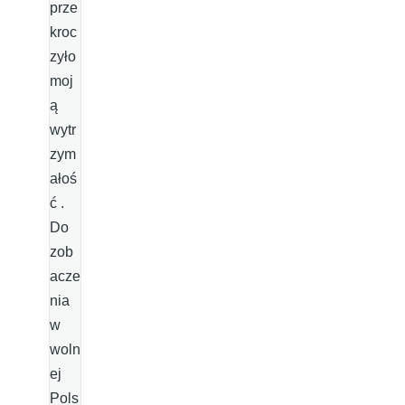
prze
kroc
zyło
moj
ą
wytr
zym
ałoś
ć .
Do
zob
acze
nia
w
woln
ej
Pols