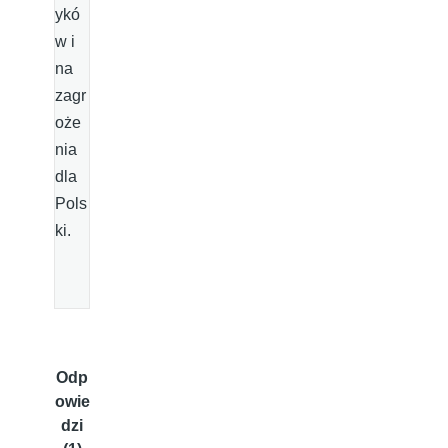
ykó
w i
na
zagr
oże
nia
dla
Pols
ki.
Odp
owie
dzi