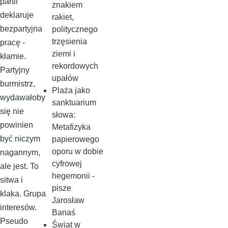
partii
znakiem
deklaruje
rakiet,
bezpartyjna
politycznego
trzęsienia
pracę -
ziemi i
kłamie.
rekordowych
Partyjny
upałów
burmistrz,
Plaża jako
wydawałoby
sanktuarium
się nie
słowa:
powinien
Metafizyka
być niczym
papierowego
oporu w dobie
nagannym,
cyfrowej
ale jest. To
hegemonii -
sitwa i
pisze
klaka. Grupa
Jarosław
interesów.
Banaś
Pseudo
Świat w