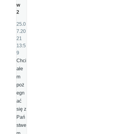
w
2
25.0
7.20
21
13:5
9
Chci
ałe
m
poż
egn
ać
się z
Pań
stwe
m.