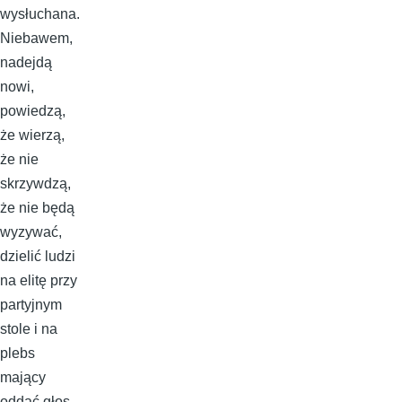
wysłuchana.
Niebawem,
nadejdą
nowi,
powiedzą,
że wierzą,
że nie
skrzywdzą,
że nie będą
wyzywać,
dzielić ludzi
na elitę przy
partyjnym
stole i na
plebs
mający
oddać głos.