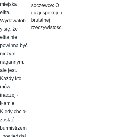
miejska
soczewce: O
elita.
iluzji spokoju i
brutalnej
Wydawałob
rzeczywistości
y się, że
elita nie
powinna być
niczym
nagannym,
ale jest.
Każdy kto
mówi
inaczej -
kłamie.
Kiedy chciał
zostać
burmistrzem
, powiedział,