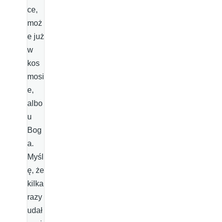
ce,
moż
e już
w
kos
mosi
e,
albo
u
Bog
a.
Myśl
ę, że
kilka
razy
udał