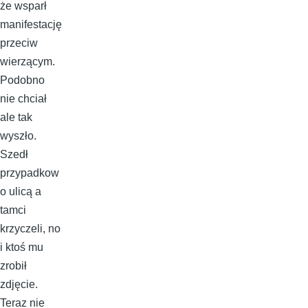
że wsparł
manifestację
przeciw
wierzącym.
Podobno
nie chciał
ale tak
wyszło.
Szedł
przypadkow
o ulicą a
tamci
krzyczeli, no
i ktoś mu
zrobił
zdjęcie.
Teraz nie