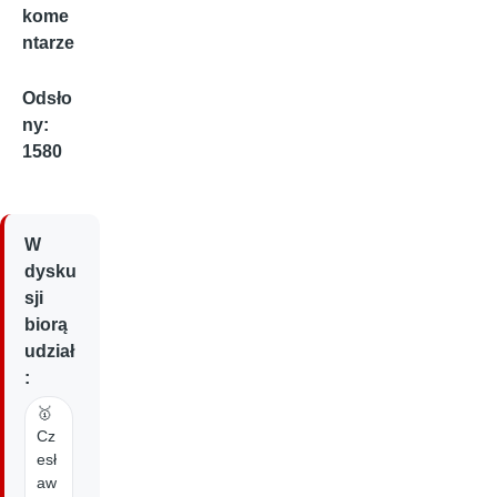
kome
ntarze
Odsło
ny:
1580
W
dysku
sji
biorą
udział
:
🥇
Cz
esł
aw