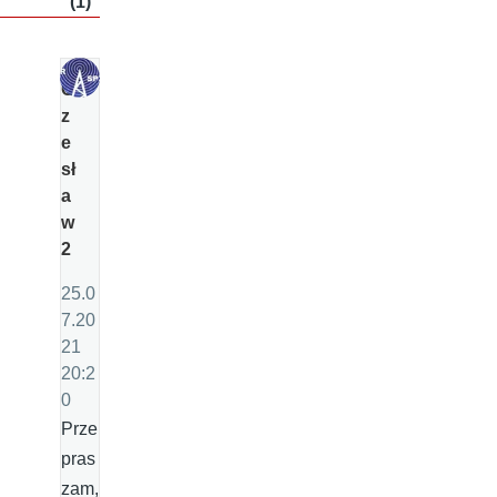
(1)
C
z
e
sł
a
w
2
25.0
7.20
21
20:2
0
Prze
pras
zam,