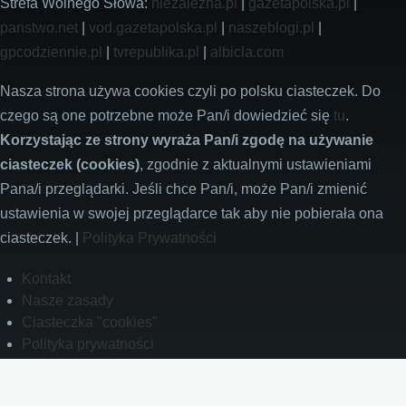
Strefa Wolnego Słowa:
niezalezna.pl
|
gazetapolska.pl
|
panstwo.net
|
vod.gazetapolska.pl
|
naszeblogi.pl
|
gpcodziennie.pl
|
tvrepublika.pl
|
albicla.com
Nasza strona używa cookies czyli po polsku ciasteczek. Do
czego są one potrzebne może Pan/i dowiedzieć się
tu
.
Korzystając ze strony wyraża Pan/i zgodę na używanie
ciasteczek (cookies)
, zgodnie z aktualnymi ustawieniami
Pana/i przeglądarki. Jeśli chce Pan/i, może Pan/i zmienić
ustawienia w swojej przeglądarce tak aby nie pobierała ona
ciasteczek. |
Polityka Prywatności
Footer
Kontakt
Nasze zasady
Ciasteczka "cookies"
Polityka prywatności