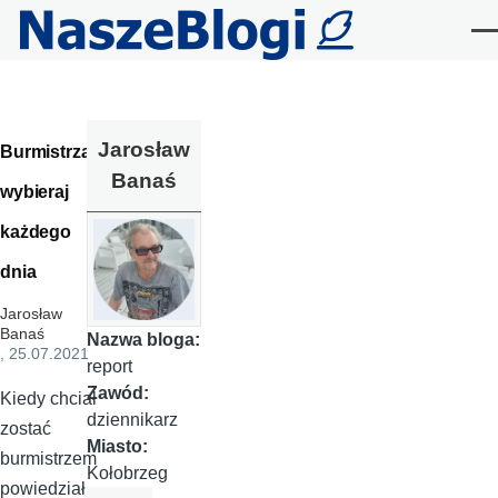
Przejdź do treści
Me
Jarosław
Burmistrza
Banaś
wybieraj
każdego
dnia
Jarosław
Banaś
Nazwa bloga:
, 25.07.2021
report
Zawód:
Kiedy chciał
dziennikarz
zostać
Miasto:
burmistrzem
Kołobrzeg
powiedział,