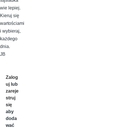
sąsiadka
wie lepiej.
Kieruj się
wartościami
i wybieraj,
każdego
dnia.
JB
Zalog
uj
lub
zareje
struj
się
aby
doda
wać