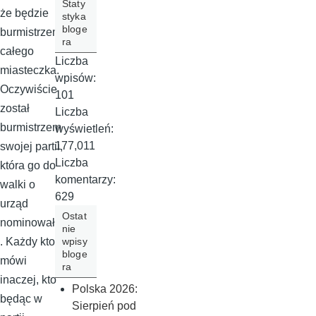
Staty
że będzie
styka
bloge
burmistrzem
ra
całego
Liczba
miasteczka.
wpisów:
Oczywiście
101
został
Liczba
burmistrzem
wyświetleń:
177,011
swojej partii,
Liczba
która go do
komentarzy:
walki o
629
urząd
Ostat
nominowała
nie
wpisy
. Każdy kto
bloge
mówi
ra
inaczej, kto
Polska 2026:
będąc w
Sierpień pod