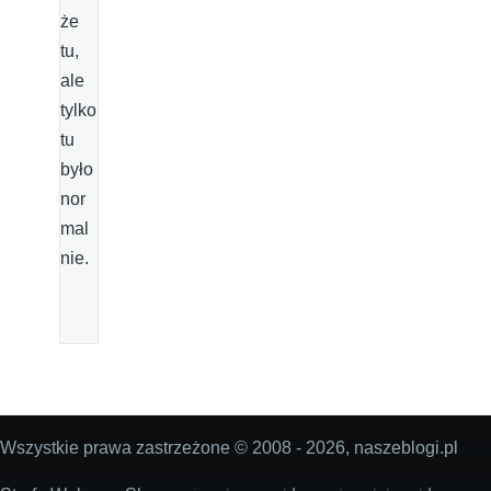
że
tu,
ale
tylko
tu
było
nor
mal
nie.
Wszystkie prawa zastrzeżone © 2008 - 2026, naszeblogi.pl