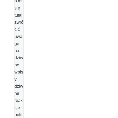
o mi
się
tutaj
zwró
cić
uwa
gę
na
dziw
ne
wpis
y,
dziw
ne
reak
cje
polit