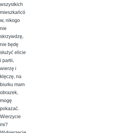
wszystkich
mieszkańcó
w, nikogo
nie
skrzywdzę,
nie będę
służyć elicie
i partii,
wierzę i
klęczę, na
biurku mam
obrazek,
mogę
pokazać.
Wierzycie
mi?
Wybierzecie