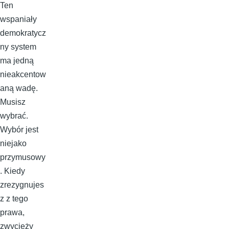
Ten
wspaniały
demokratycz
ny system
ma jedną
nieakcentow
aną wadę.
Musisz
wybrać.
Wybór jest
niejako
przymusowy
. Kiedy
zrezygnujes
z z tego
prawa,
zwycięży