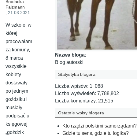
Brodacka
Falzmann
, 21.03.2021
W szkole, w
której
pracowałam
za komuny,
Nazwa bloga:
8 marca
Blog autorski
wszystkie
Statystyka blogera
kobiety
dostawały
Liczba wpisów:
1, 068
po jednym
Liczba wyświetleń:
7,788,802
goździku i
Liczba komentarzy:
21,515
musiały
Ostatnie wpisy blogera
podpisać u
księgowej
Kto rządzi polskimi samorządami?
„goździk
Gdzie tu sens, gdzie tu logika?