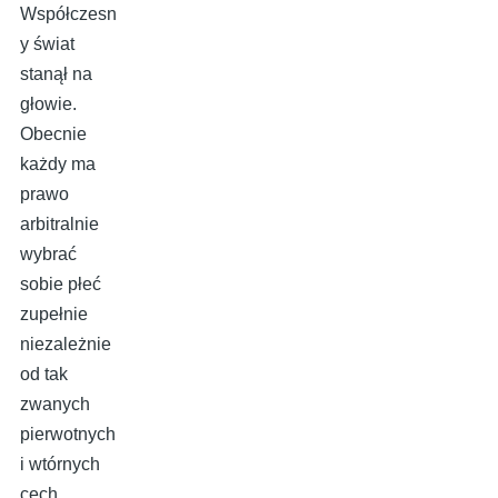
Współczesn
y świat
stanął na
głowie.
Obecnie
każdy ma
prawo
arbitralnie
wybrać
sobie płeć
zupełnie
niezależnie
od tak
zwanych
pierwotnych
i wtórnych
cech