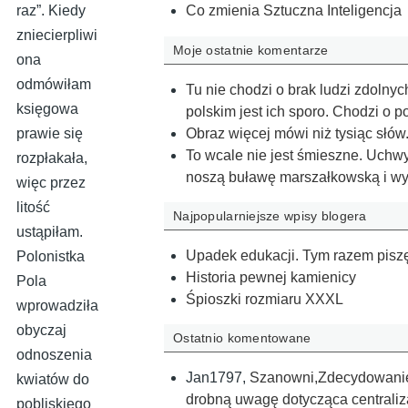
raz”. Kiedy
Co zmienia Sztuczna Inteligencja
zniecierpliwi
Moje ostatnie komentarze
ona
odmówiłam
Tu nie chodzi o brak ludzi zdolny
księgowa
polskim jest ich sporo. Chodzi o 
Obraz więcej mówi niż tysiąc słów
prawie się
To wcale nie jest śmieszne. Uchwy
rozpłakała,
noszą buławę marszałkowską i wy
więc przez
litość
Najpopularniejsze wpisy blogera
ustąpiłam.
Upadek edukacji. Tym razem piszę
Polonistka
Historia pewnej kamienicy
Pola
Śpioszki rozmiaru XXXL
wprowadziła
obyczaj
Ostatnio komentowane
odnoszenia
Jan1797
,
Szanowni,Zdecydowanie 
kwiatów do
drobną uwagę dotycząca centraliz
pobliskiego