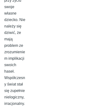
przy życiu
swoje
własne
dziecko. Nie
należy się
dziwić, że
mają
problem ze
zrozumienie
m implikacji
swoich
haseł.
Współczesn
y świat stał
się zupełnie
nielogiczny,
irracjonalny.