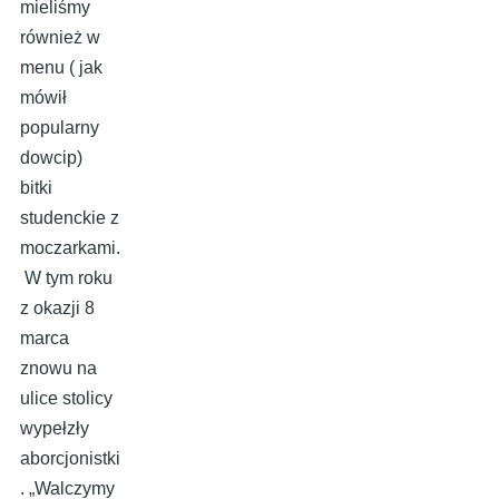
mieliśmy
również w
menu ( jak
mówił
popularny
dowcip)
bitki
studenckie z
moczarkami.
W tym roku
z okazji 8
marca
znowu na
ulice stolicy
wypełzły
aborcjonistki
. „Walczymy