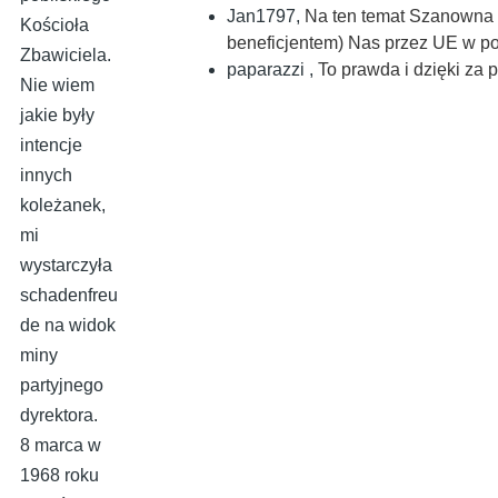
Jan1797
,
Na ten temat Szanowna 
Kościoła
beneficjentem) Nas przez UE w po
Zbawiciela.
paparazzi
,
To prawda i dzięki za 
Nie wiem
jakie były
intencje
innych
koleżanek,
mi
wystarczyła
schadenfreu
de na widok
miny
partyjnego
dyrektora.
8 marca w
1968 roku