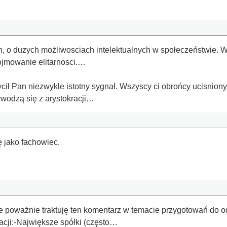
ch, o duzych możliwosciach intelektualnych w społeczeństwie. 
pojmowanie elitarnosci.…
.
cił Pan niezwykle istotny sygnał. Wszyscy ci obrońcy ucisnion
wodzą się z arystokracji…
 jako fachowiec.
poważnie traktuję ten komentarz w temacie przygotowań do od
acji:-Największe spółki (często…