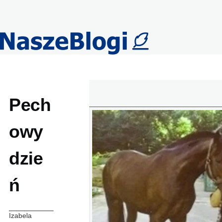
Przejdź do treści
Pech
owy
dzie
ń
Izabela