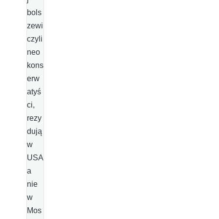
bols
zewi
czyli
neo
kons
erw
atyś
ci,
rezy
dują
w
USA
a
nie
w
Mos