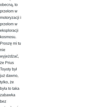
obecną, to
przełom w
motoryzacji i
przełom w
eksploracji
kosmosu.
Proszę mi tu
nie
wyjeżdżać,
że Prius
Toyoty był
już dawno,
tylko, że
była to taka
zabawka
bez