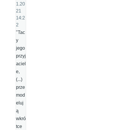
1.20
21
14:2
2
"Tac
y
jego
przyj
aciel
e,
(...)
prze
mod
eluj
ą
wkró
tce