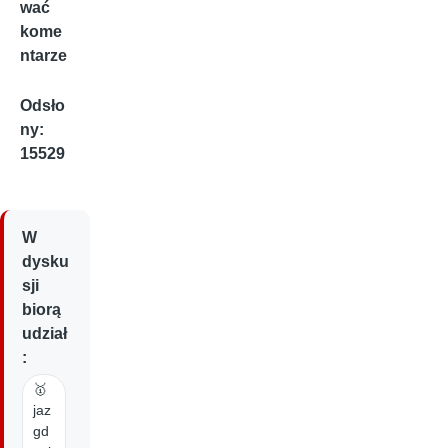
wać
kome
ntarze
Odsło
ny:
15529
W
dysku
sji
biorą
udział
:
🥇
jaz
gd