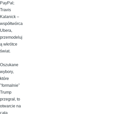
PayPal;
Travis
Kalanick –
współtwórca
Ubera,
przemodeluj
ą wkrótce
świat.
Oszukane
wybory,
które
"formalnie"
Trump
przegrał, to
otwarcie na
całą