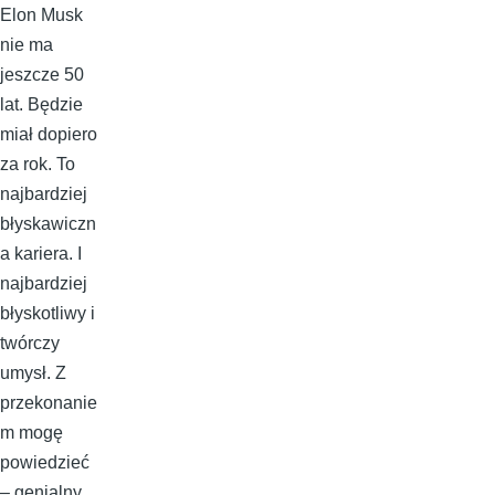
Elon Musk
nie ma
jeszcze 50
lat. Będzie
miał dopiero
za rok. To
najbardziej
błyskawiczn
a kariera. I
najbardziej
błyskotliwy i
twórczy
umysł. Z
przekonanie
m mogę
powiedzieć
– genialny.