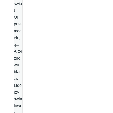
świa
t"
Oj
prze
mod
eluj
ą...
Ałtor
zno
wu
błąd
zi.
Lide
rzy
świa
towe
j