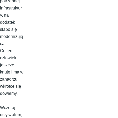
potrzebnej
infrastruktur
y, na
dodatek
słabo się
modernizują
ca.
Co ten
człowiek
jeszcze
knuje i ma w
zanadrzu,
wkrótce się
dowiemy.
Wczoraj
usłyszałem,