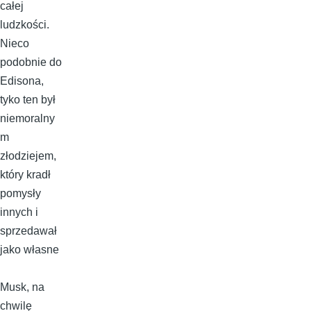
całej
ludzkości.
Nieco
podobnie do
Edisona,
tyko ten był
niemoralny
m
złodziejem,
który kradł
pomysły
innych i
sprzedawał
jako własne
Musk, na
chwilę