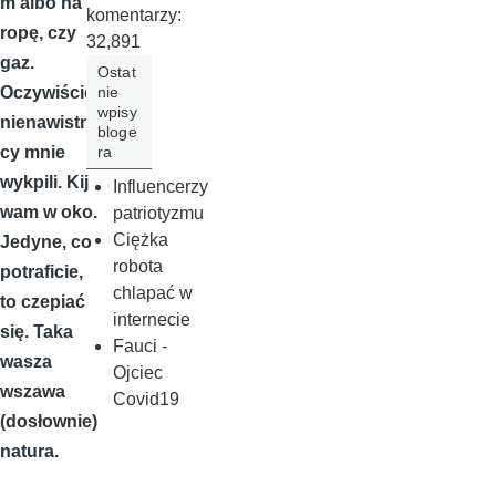
m albo na
komentarzy:
ropę, czy
32,891
gaz.
Ostat
nie
Oczywiście
wpisy
nienawistni
bloge
ra
cy mnie
wykpili. Kij
Influencerzy
wam w oko.
patriotyzmu
Ciężka
Jedyne, co
robota
potraficie,
chlapać w
to czepiać
internecie
się. Taka
Fauci -
wasza
Ojciec
wszawa
Covid19
(dosłownie)
natura.