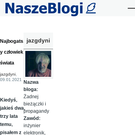
Przejdź do treści
Me
jazgdyni
Najbogatsz
y człowiek
świata
jazgdyni
,
09.01.2021
Nazwa
bloga:
Żadnej
Kiedyś,
bieżączki i
jakieś dwa,
propagandy
trzy lata
Zawód:
temu,
inżynier
pisałem z
elektronik,