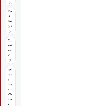
(2)
Da
rk
Re
gis
(2)
Cz
esł
aw
2
(1)
rol
nik
z
ma
zur
Wa
lde
k