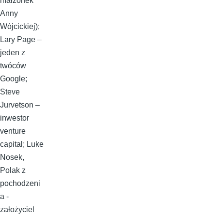
małżonek
Anny
Wójcickiej);
Lary Page –
jeden z
twóców
Google;
Steve
Jurvetson –
inwestor
venture
capital; Luke
Nosek,
Polak z
pochodzeni
a -
założyciel