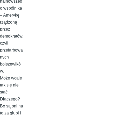
najnowszeg
o wspólnika
– Amerykę
rządzoną
przez
demokratów,
czyli
przefarbowa
nych
bolszewikó
w.
Może wcale
tak się nie
stać.
Dlaczego?
Bo są oni na
to za głupi i