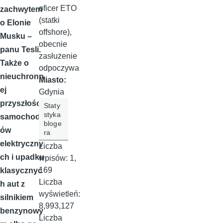
oficer ETO
zachwytem
(statki
o Elonie
offshore),
Musku –
obecnie
panu Tesli.
zasłużenie
Także o
odpoczywa
nieuchronn
Miasto:
ej
Gdynia
przyszłości
Staty
styka
samochod
bloge
ów
ra
elektryczny
Liczba
ch i upadku
wpisów:
1,
169
klasycznyc
Liczba
h aut z
wyświetleń:
silnikiem
8,993,127
benzynowy
Liczba