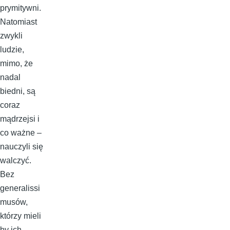
prymitywni.
Natomiast
zwykli
ludzie,
mimo, że
nadal
biedni, są
coraz
mądrzejsi i
co ważne –
nauczyli się
walczyć.
Bez
generalissi
musów,
którzy mieli
by ich