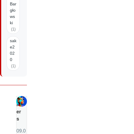
Bar
gło
ws
ki
(1)
sak
e2
02
0
(1)
P
er
s
09.0