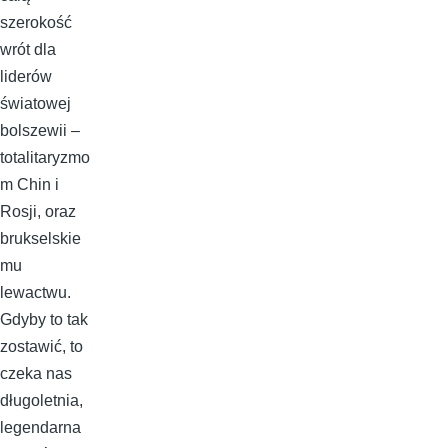
szerokość
wrót dla
liderów
światowej
bolszewii –
totalitaryzmo
m Chin i
Rosji, oraz
brukselskie
mu
lewactwu.
Gdyby to tak
zostawić, to
czeka nas
długoletnia,
legendarna