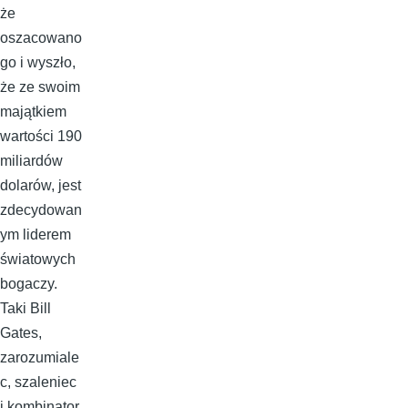
że
oszacowano
go i wyszło,
że ze swoim
majątkiem
wartości 190
miliardów
dolarów, jest
zdecydowan
ym liderem
światowych
bogaczy.
Taki Bill
Gates,
zarozumiale
c, szaleniec
i kombinator,