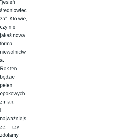
"jesień
średniowiec
za". Kto wie,
czy nie
jakaś nowa
forma
niewolnictw
a.
Rok ten
będzie
pełen
epokowych
zmian.
I
najważniejs
ze: – czy
zdołamy