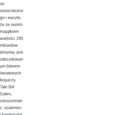
że
oszacowano
go i wyszło,
że ze swoim
majątkiem
wartości 190
miliardów
dolarów, jest
zdecydowan
ym liderem
światowych
bogaczy.
Taki Bill
Gates,
zarozumiale
c, szaleniec
i kombinator,