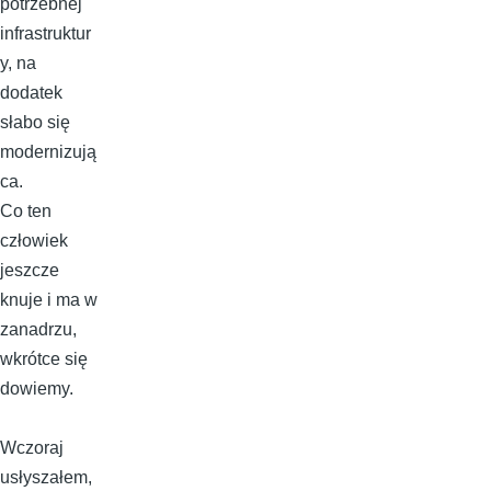
potrzebnej
infrastruktur
y, na
dodatek
słabo się
modernizują
ca.
Co ten
człowiek
jeszcze
knuje i ma w
zanadrzu,
wkrótce się
dowiemy.
Wczoraj
usłyszałem,