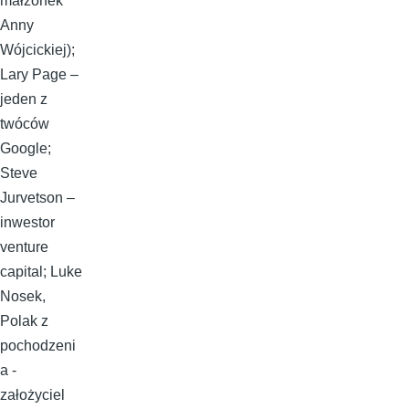
małżonek
Anny
Wójcickiej);
Lary Page –
jeden z
twóców
Google;
Steve
Jurvetson –
inwestor
venture
capital; Luke
Nosek,
Polak z
pochodzeni
a -
założyciel