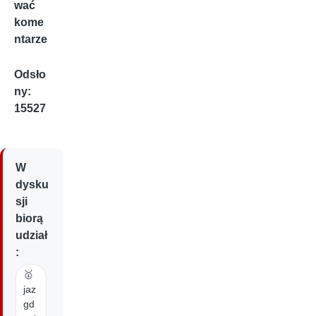
wać
kome
ntarze
Odsło
ny:
15527
W
dysku
sji
biorą
udział
:
🥇
jaz
gd