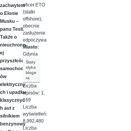
oficer ETO
zachwytem
(statki
o Elonie
offshore),
Musku –
obecnie
panu Tesli.
zasłużenie
Także o
odpoczywa
nieuchronn
Miasto:
ej
Gdynia
przyszłości
Staty
styka
samochod
bloge
ów
ra
elektryczny
Liczba
ch i upadku
wpisów:
1,
169
klasycznyc
Liczba
h aut z
wyświetleń:
silnikiem
8,992,480
benzynowy
Liczba