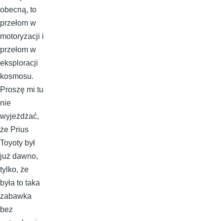
obecną, to
przełom w
motoryzacji i
przełom w
eksploracji
kosmosu.
Proszę mi tu
nie
wyjeżdżać,
że Prius
Toyoty był
już dawno,
tylko, że
była to taka
zabawka
bez