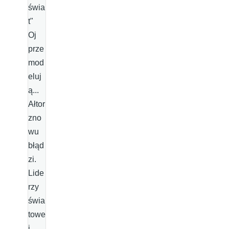
świa
t"
Oj
prze
mod
eluj
ą...
Ałtor
zno
wu
błąd
zi.
Lide
rzy
świa
towe
j