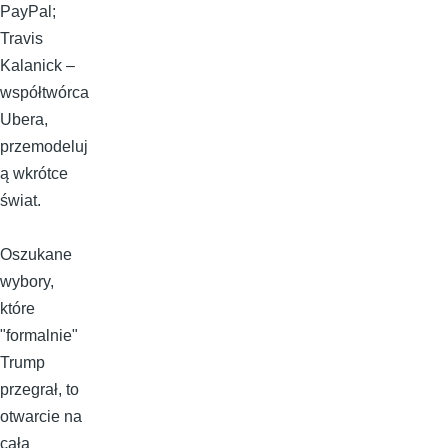
PayPal;
Travis
Kalanick –
współtwórca
Ubera,
przemodeluj
ą wkrótce
świat.
Oszukane
wybory,
które
"formalnie"
Trump
przegrał, to
otwarcie na
całą