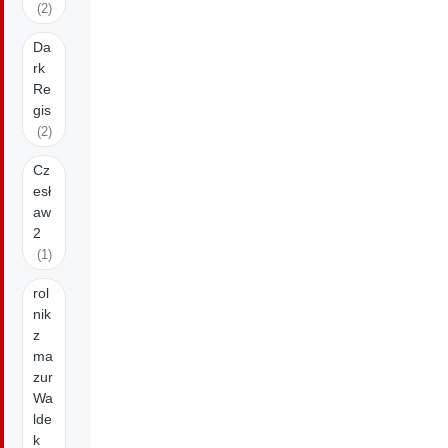
(2)
Da
rk
Re
gis
(2)
Cz
esł
aw
2
(1)
rol
nik
z
ma
zur
Wa
lde
k