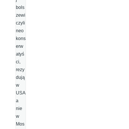
bols
zewi
czyli
neo
kons
erw
atyś
ci,
rezy
dują
w
USA
a
nie
w
Mos