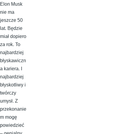
Elon Musk
nie ma
jeszcze 50
lat. Będzie
miał dopiero
za rok. To
najbardziej
błyskawiczn
a kariera. I
najbardziej
błyskotliwy i
twórczy
umysł. Z
przekonanie
m mogę
powiedzieć
– genialny.