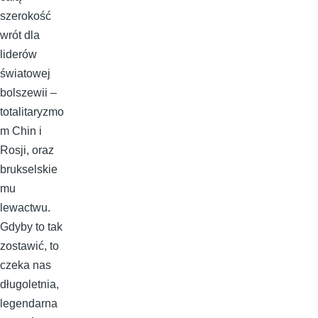
szerokość
wrót dla
liderów
światowej
bolszewii –
totalitaryzmo
m Chin i
Rosji, oraz
brukselskie
mu
lewactwu.
Gdyby to tak
zostawić, to
czeka nas
długoletnia,
legendarna