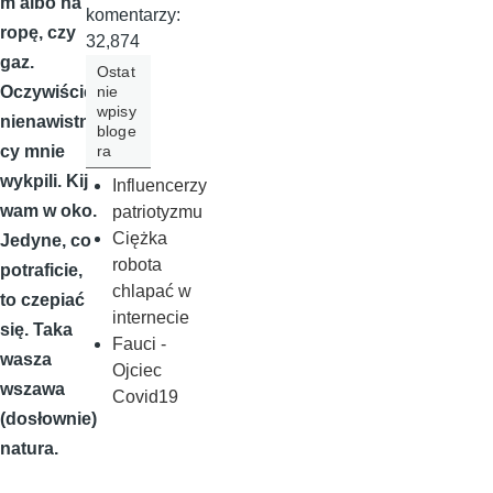
m albo na
komentarzy:
ropę, czy
32,874
gaz.
Ostat
nie
Oczywiście
wpisy
nienawistni
bloge
ra
cy mnie
wykpili. Kij
Influencerzy
wam w oko.
patriotyzmu
Ciężka
Jedyne, co
robota
potraficie,
chlapać w
to czepiać
internecie
się. Taka
Fauci -
wasza
Ojciec
wszawa
Covid19
(dosłownie)
natura.