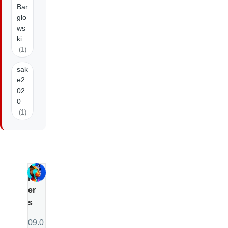
Bar
gło
ws
ki
(1)
sak
e2
02
0
(1)
P
er
s
09.0