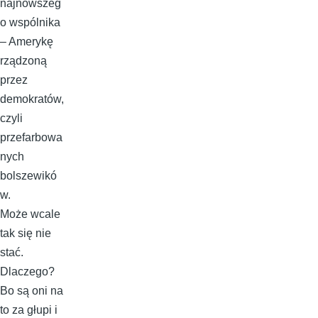
najnowszeg
o wspólnika
– Amerykę
rządzoną
przez
demokratów,
czyli
przefarbowa
nych
bolszewikó
w.
Może wcale
tak się nie
stać.
Dlaczego?
Bo są oni na
to za głupi i