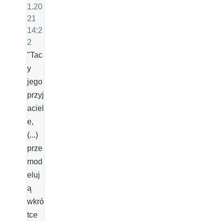
1.20
21
14:2
2
"Tac
y
jego
przyj
aciel
e,
(...)
prze
mod
eluj
ą
wkró
tce