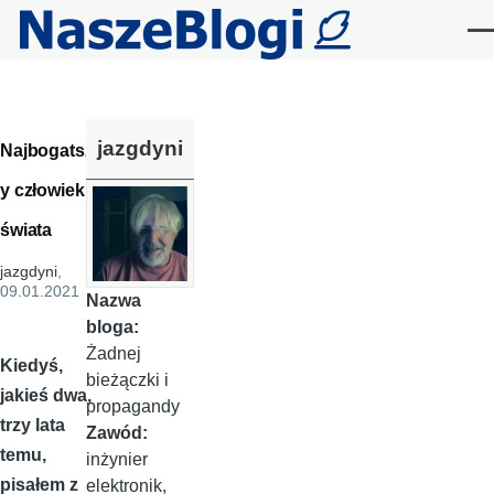
Przejdź do treści
Me
jazgdyni
Najbogatsz
y człowiek
świata
jazgdyni
,
09.01.2021
Nazwa
bloga:
Żadnej
Kiedyś,
bieżączki i
jakieś dwa,
propagandy
trzy lata
Zawód:
temu,
inżynier
pisałem z
elektronik,