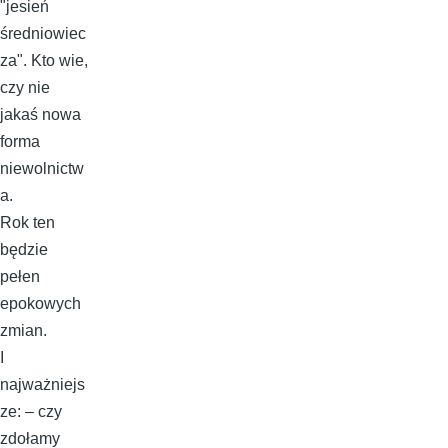
"jesień
średniowiec
za". Kto wie,
czy nie
jakaś nowa
forma
niewolnictw
a.
Rok ten
będzie
pełen
epokowych
zmian.
I
najważniejs
ze: – czy
zdołamy