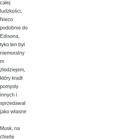
całej
ludzkości.
Nieco
podobnie do
Edisona,
tyko ten był
niemoralny
m
złodziejem,
który kradł
pomysły
innych i
sprzedawał
jako własne
Musk, na
chwilę