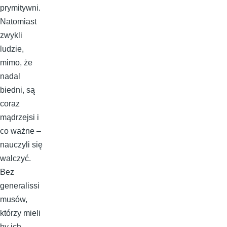
prymitywni.
Natomiast
zwykli
ludzie,
mimo, że
nadal
biedni, są
coraz
mądrzejsi i
co ważne –
nauczyli się
walczyć.
Bez
generalissi
musów,
którzy mieli
by ich