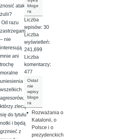
styka
bloge
znosić ataki
ra
żulii?
Liczba
Od razu
wpisów:
30
zastrzegam
Liczba
– nie
wyświetleń:
interesują
241,699
mnie ani
Liczba
komentarzy:
trochę
477
moralne
Ostat
uniesienia
nie
wszelkich
wpisy
bloge
agresorów,
ra
którzy zlecą
Rozważania o
się do tytułu
Katalonii, o
notki i będą
Polsce i o
grzmieć z
prezydenckich