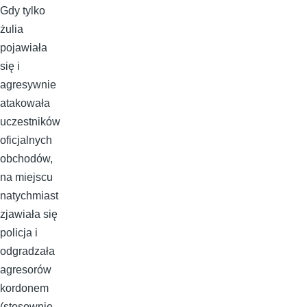
Gdy tylko
żulia
pojawiała
się i
agresywnie
atakowała
uczestników
oficjalnych
obchodów,
na miejscu
natychmiast
zjawiała się
policja i
odgradzała
agresorów
kordonem
(stosownie