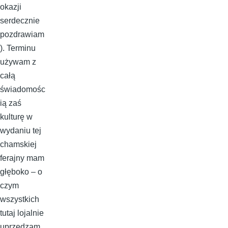
okazji
serdecznie
pozdrawiam
). Terminu
używam z
całą
świadomośc
ią zaś
kulturę w
wydaniu tej
chamskiej
ferajny mam
głęboko – o
czym
wszystkich
tutaj lojalnie
uprzedzam.