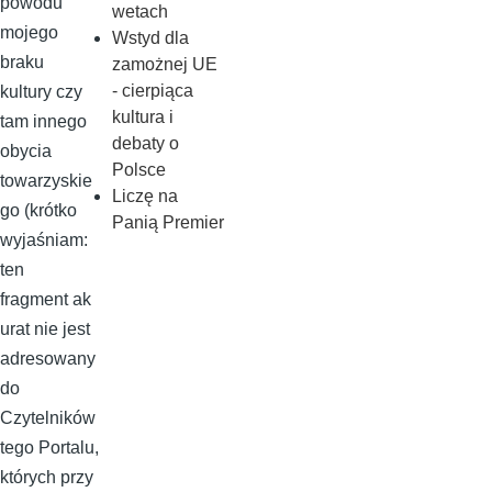
powodu
wetach
mojego
Wstyd dla
braku
zamożnej UE
- cierpiąca
kultury czy
kultura i
tam innego
debaty o
obycia
Polsce
towarzyskie
Liczę na
go (krótko
Panią Premier
wyjaśniam:
ten
fragment ak
urat nie jest
adresowany
do
Czytelników
tego Portalu,
których przy