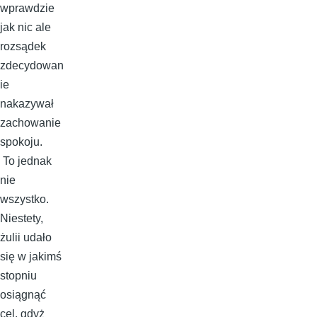
wprawdzie
jak nic ale
rozsądek
zdecydowan
ie
nakazywał
zachowanie
spokoju.
To jednak
nie
wszystko.
Niestety,
żulii udało
się w jakimś
stopniu
osiągnąć
cel, gdyż