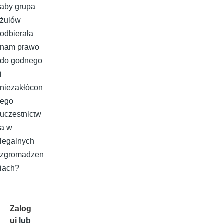
aby grupa
żulów
odbierała
nam prawo
do godnego
i
niezakłócon
ego
uczestnictw
a w
legalnych
zgromadzen
iach?
Zalog
uj
lub