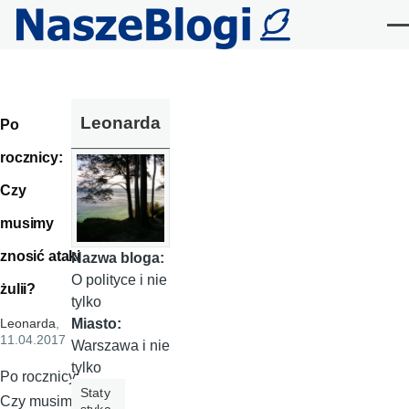
Przejdź do treści
Me
Leonarda
Po
rocznicy:
Czy
musimy
znosić ataki
Nazwa bloga:
O polityce i nie
żulii?
tylko
Miasto:
Leonarda
,
11.04.2017
Warszawa i nie
tylko
Po rocznicy:
Staty
Czy musimy