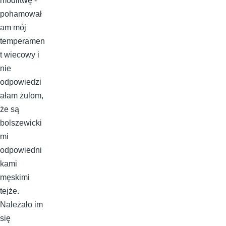
modlitwę -
pohamował
am mój
temperamen
t wiecowy i
nie
odpowiedzi
ałam żulom,
że są
bolszewicki
mi
odpowiedni
kami
męskimi
tejże.
Należało im
się