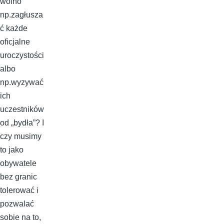
wolno
np.zagłusza
ć każde
oficjalne
uroczystości
albo
np.wyzywać
ich
uczestników
od „bydła”? I
czy musimy
to jako
obywatele
bez granic
tolerować i
pozwalać
sobie na to,