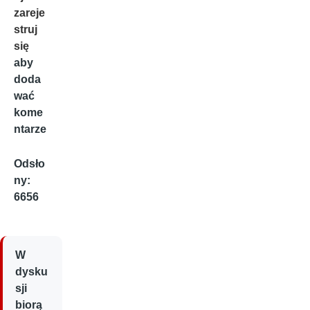
zareje
struj
się
aby
doda
wać
kome
ntarze
Odsło
ny:
6656
W
dysku
sji
biorą