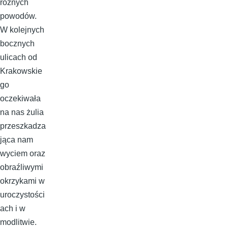
różnych
powodów.
W kolejnych
bocznych
ulicach od
Krakowskie
go
oczekiwała
na nas żulia
przeszkadza
jąca nam
wyciem oraz
obraźliwymi
okrzykami w
uroczystości
ach i w
modlitwie.