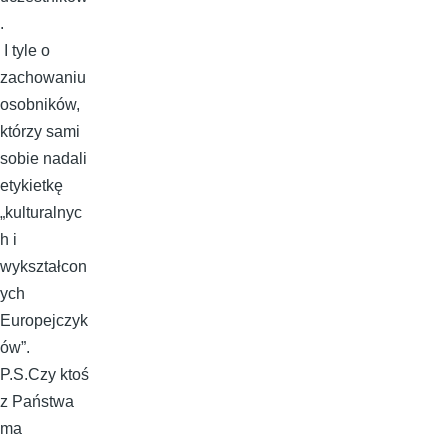
.
I tyle o
zachowaniu
osobników,
którzy sami
sobie nadali
etykietkę
„kulturalnyc
h i
wykształcon
ych
Europejczyk
ów”.
P.S.Czy ktoś
z Państwa
ma