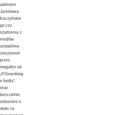
adresem
Jarosława
Kaczyńskie
go czy
szydzenia z
modlitw
zostaliśmy
zwyzywani
przez
megafon od
„PiSowskieg
o bydła”,
oraz
bezczelnie
oskarżeni o
ataki na