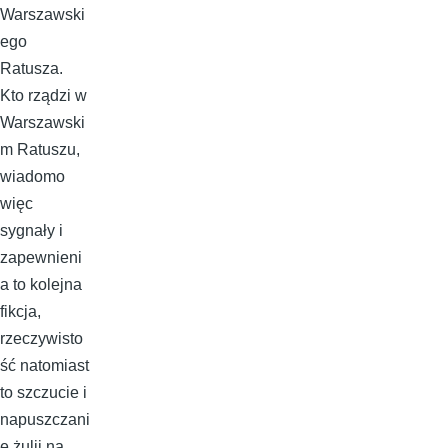
Warszawski
ego
Ratusza.
Kto rządzi w
Warszawski
m Ratuszu,
wiadomo
więc
sygnały i
zapewnieni
a to kolejna
fikcja,
rzeczywisto
ść natomiast
to szczucie i
napuszczani
e żulii na