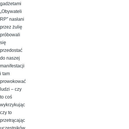
gadżetami
„Obywateli
RP” nasłani
przez żulię
próbowali
się
przedostać
do naszej
manifestacji
i tam
prowokować
ludzi – czy
to coś
wykrzykując
czy to
przetrącając
uczestników