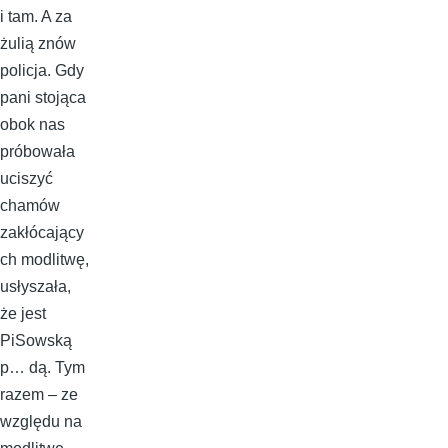
i tam. A za
żulią znów
policja. Gdy
pani stojąca
obok nas
próbowała
uciszyć
chamów
zakłócający
ch modlitwę,
usłyszała,
że jest
PiSowską
p… dą. Tym
razem – ze
względu na