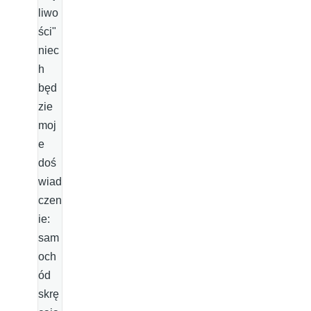
liwo
ści"
niec
h
będ
zie
moj
e
doś
wiad
czen
ie:
sam
och
ód
skrę