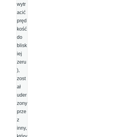
wytr
acić
pręd
kość
do
blisk
iej
zeru
),
zost
ał
uder
zony
prze
z
inny,
który