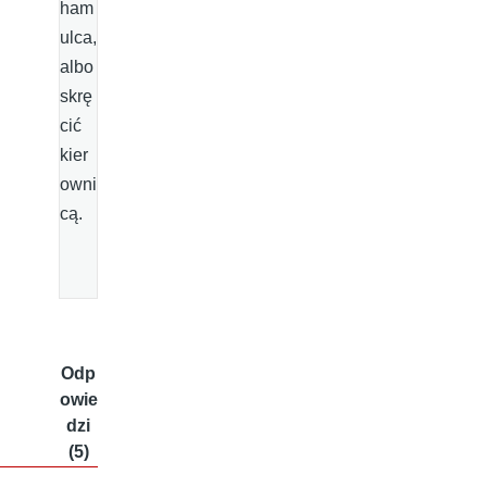
ham
ulca,
albo
skrę
cić
kier
owni
cą.
Odp
owie
dzi
(5)