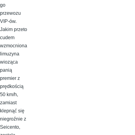
go
przewozu
VIP-ów.
Jakim przeto
cudem
wzmocniona
limuzyna
wioząca
panią
premier z
prędkością
50 km/h,
zamiast
klepnąć się
niegroźnie z
Seicento,