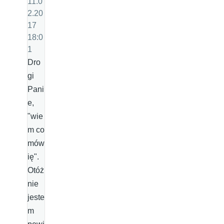
11.0
2.20
17
18:0
1
Dro
gi
Pani
e,
"wie
m co
mów
ię".
Otóż
nie
jeste
m