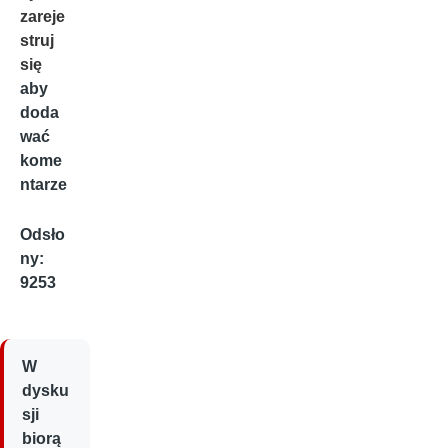
zareje
struj
się
aby
doda
wać
kome
ntarze
Odsło
ny:
9253
W
dysku
sji
biorą