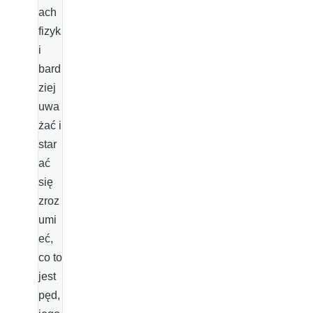
ach
fizyk
i
bard
ziej
uwa
żać i
star
ać
się
zroz
umi
eć,
co to
jest
pęd,