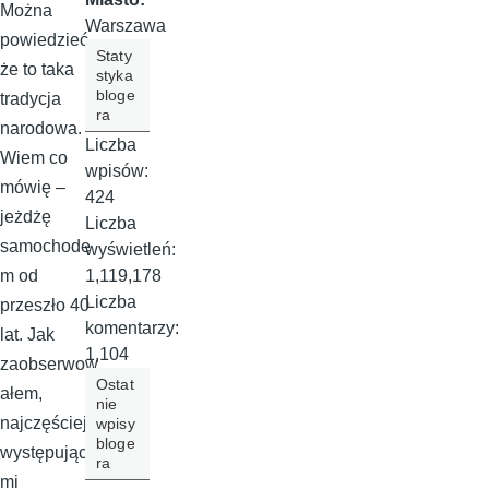
Można
Warszawa
powiedzieć,
Staty
że to taka
styka
bloge
tradycja
ra
narodowa.
Liczba
Wiem co
wpisów:
mówię –
424
jeżdżę
Liczba
samochode
wyświetleń:
1,119,178
m od
Liczba
przeszło 40
komentarzy:
lat. Jak
1,104
zaobserwow
Ostat
ałem,
nie
najczęściej
wpisy
bloge
występujący
ra
mi