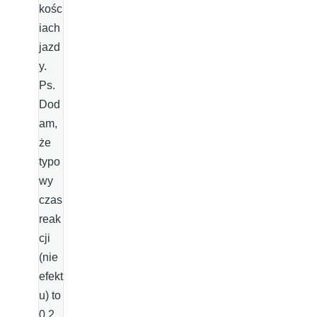
kośc
iach
jazd
y.
Ps.
Dod
am,
że
typo
wy
czas
reak
cji
(nie
efekt
u) to
0,2