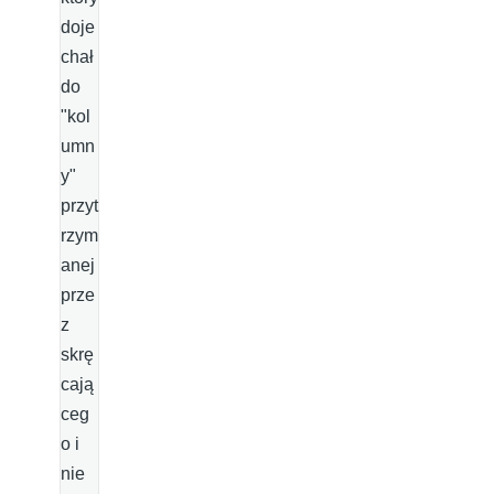
doje
chał
do
"kol
umn
y"
przyt
rzym
anej
prze
z
skrę
cają
ceg
o i
nie