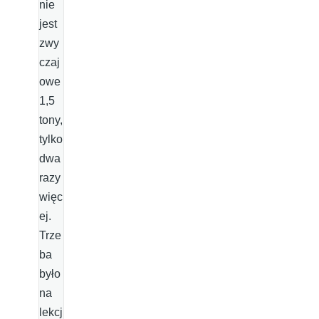
nie
jest
zwy
czaj
owe
1,5
tony,
tylko
dwa
razy
więc
ej.
Trze
ba
było
na
lekcj