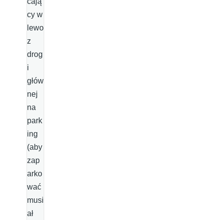
cają
cy w
lewo
z
drog
i
głów
nej
na
park
ing
(aby
zap
arko
wać
musi
ał