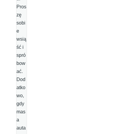
Pros
zę
sobi
e
wsią
ść i
spró
bow
ać.
Dod
atko
wo,
gdy
mas
a
auta