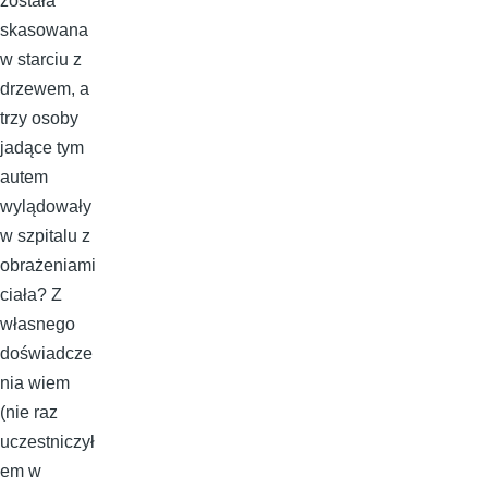
została
skasowana
w starciu z
drzewem, a
trzy osoby
jadące tym
autem
wylądowały
w szpitalu z
obrażeniami
ciała? Z
własnego
doświadcze
nia wiem
(nie raz
uczestniczył
em w