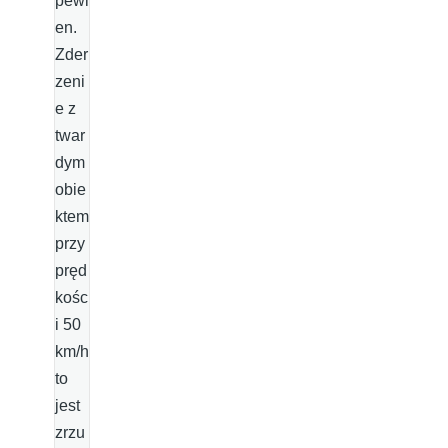
pewi
en.
Zder
zeni
e z
twar
dym
obie
ktem
przy
pręd
kośc
i 50
km/h
to
jest
zrzu