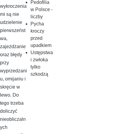
Pedofilia
wykroczenia
w Polsce -
mi są nie
liczby
udzielenie
Pycha
pierwszeńst
kroczy
przed
wa,
upadkiem
zajeżdżanie
Ustępstwa
oraz błędy
i zwłoka
przy
tylko
wyprzedzani
szkodzą
u, omijaniu i
skręcie w
lewo. Do
tego trzeba
doliczyć
nieobliczaln
ych