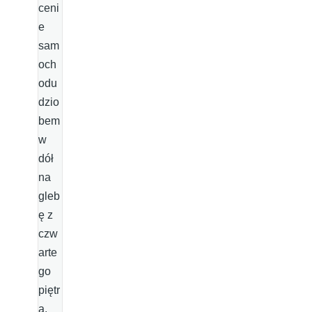
ceni
e
sam
och
odu
dzio
bem
w
dół
na
gleb
ę z
czw
arte
go
piętr
a.