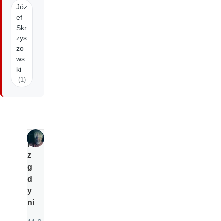
Józ
ef
Skr
zys
zo
ws
ki
(1)
ja
z
g
d
y
ni