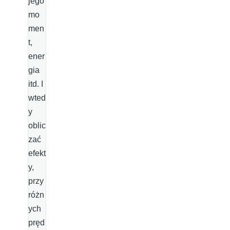
jego
mo
men
t,
ener
gia
itd. I
wted
y
oblic
zać
efekt
y,
przy
różn
ych
pręd