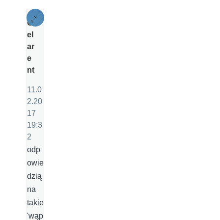
C
el
ar
e
nt
11.0
2.20
17
19:3
2
odp
owie
dzią
na
takie
'wąp