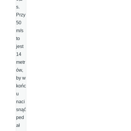
s.
Przy
50
m/s
to
jest
14
metr
ów,
by w
końc
u
naci
snąć
ped
ał