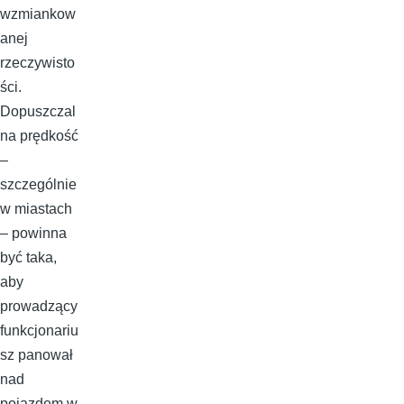
wzmiankow
anej
rzeczywisto
ści.
Dopuszczal
na prędkość
–
szczególnie
w miastach
– powinna
być taka,
aby
prowadzący
funkcjonariu
sz panował
nad
pojazdem w