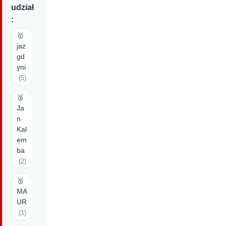
udział
:
🥇
jaz
gd
yni
(5)
🥈
Ja
n
Kal
em
ba
(2)
🥉
MA
UR
(1)