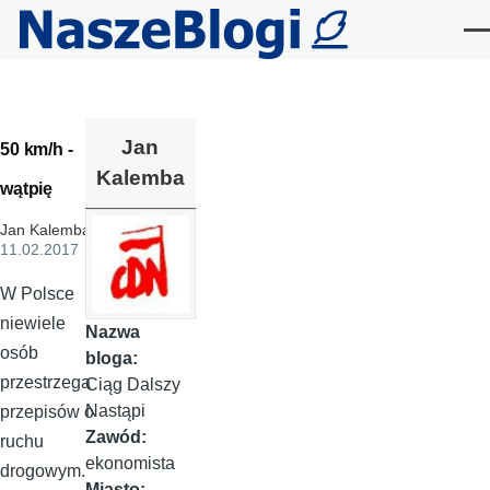
Przejdź do treści
Me
Jan
50 km/h -
Kalemba
wątpię
Jan Kalemba
,
11.02.2017
W Polsce
niewiele
Nazwa
osób
bloga:
przestrzega
Ciąg Dalszy
Nastąpi
przepisów o
Zawód:
ruchu
ekonomista
drogowym.
Miasto: