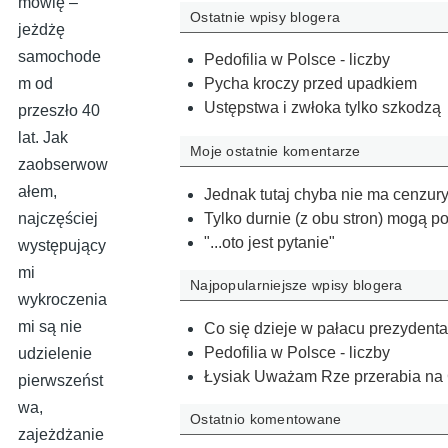
mówię –
Ostatnie wpisy blogera
jeżdżę
samochode
Pedofilia w Polsce - liczby
m od
Pycha kroczy przed upadkiem
Ustępstwa i zwłoka tylko szkodzą
przeszło 40
lat. Jak
Moje ostatnie komentarze
zaobserwow
ałem,
Jednak tutaj chyba nie ma cenzur
Tylko durnie (z obu stron) mogą po
najczęściej
"...oto jest pytanie"
występujący
mi
Najpopularniejsze wpisy blogera
wykroczenia
mi są nie
Co się dzieje w pałacu prezydenta
Pedofilia w Polsce - liczby
udzielenie
Łysiak Uważam Rze przerabia n
pierwszeńst
wa,
Ostatnio komentowane
zajeżdżanie