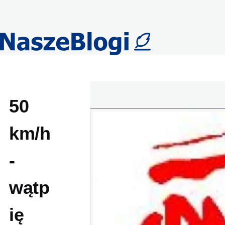
Przejdź do treści
50
km/h
-
wątp
ię