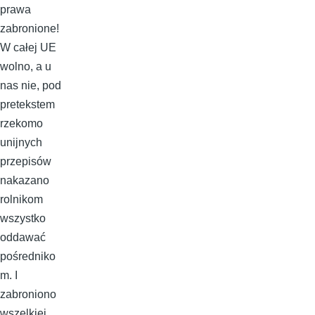
prawa
zabronione!
W całej UE
wolno, a u
nas nie, pod
pretekstem
rzekomo
unijnych
przepisów
nakazano
rolnikom
wszystko
oddawać
pośredniko
m. I
zabroniono
wszelkiej