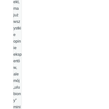
ekt,
ma
już
wsz
ystki
e
opin
ie
eksp
ertó
w,
ale
mój
„ulu
bion
y”
mini