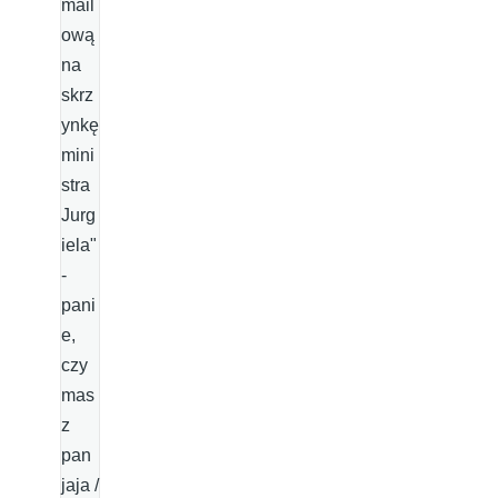
mail
ową
na
skrz
ynkę
mini
stra
Jurg
iela"
-
pani
e,
czy
mas
z
pan
jaja /