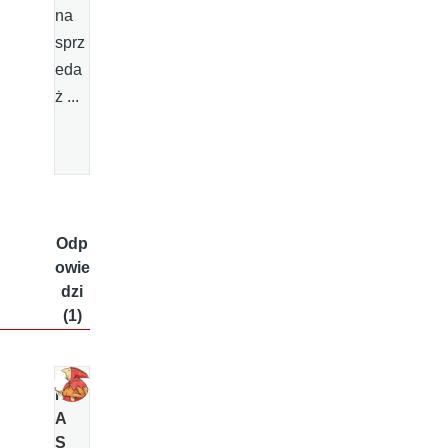
na
sprz
eda
ż ...
Odp
owie
dzi
(1)
N
A
S