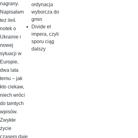
nagrany.
ordynacja
wyborcza do
Napisałam
gmin
też ileś
Divide et
notek o
impera, czyli
Ukrainie i
sporu ciąg
nowej
dalszy
sytuacji w
Europie,
dwa lata
temu – jak
kto ciekaw,
niech wróci
do tamtych
wpisów.
Zwykłe
życie
czasem daje