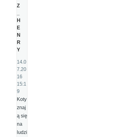
Z
_
H
E
N
R
Y
14.0
7.20
16
15:1
9
Koty
znaj
ą się
na
ludzi