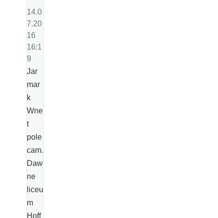
14.0
7.20
16
16:1
9
Jar
mar
k
Wne
t
pole
cam.
Daw
ne
liceu
m
Hoff