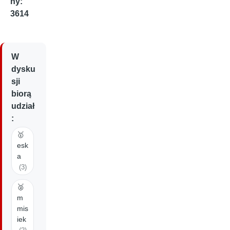
ny:
3614
W
dysku
sji
biorą
udział
:
🥇
esk
a
(3)
🥈
m
mis
iek