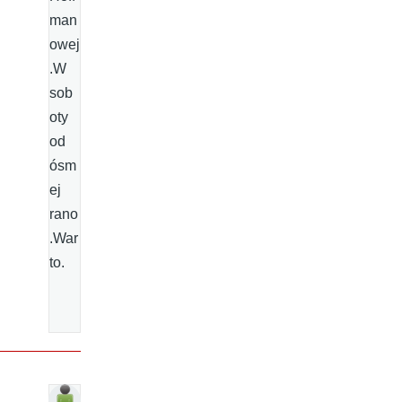
man
owej
.W
sob
oty
od
ósm
ej
rano
.War
to.