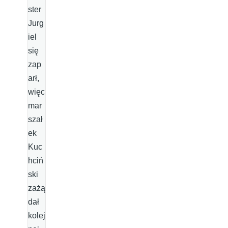
ster
Jurg
iel
się
zap
arł,
więc
mar
szał
ek
Kuc
hciń
ski
zażą
dał
kolej