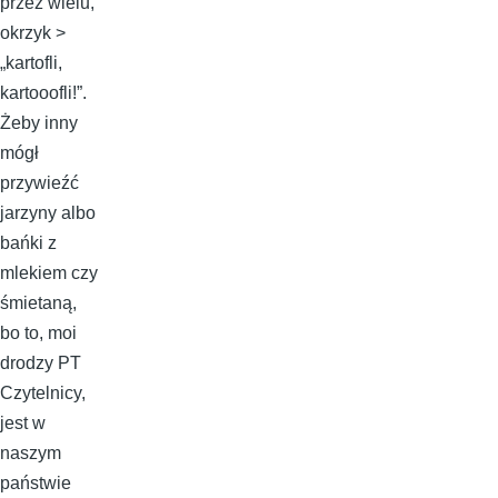
przez wielu,
okrzyk >
„kartofli,
kartooofli!”.
Żeby inny
mógł
przywieźć
jarzyny albo
bańki z
mlekiem czy
śmietaną,
bo to, moi
drodzy PT
Czytelnicy,
jest w
naszym
państwie