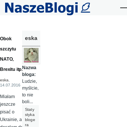
Przejdź do treści
Me
eska
Obok
szczytu
NATO,
Nazwa
Brexitu itp.
bloga:
eska
,
Ludzie,
14.07.2016
myślcie,
to nie
Miałam
boli...
jeszcze
Staty
pisać o
styka
Ukrainie, ale
bloge
ra