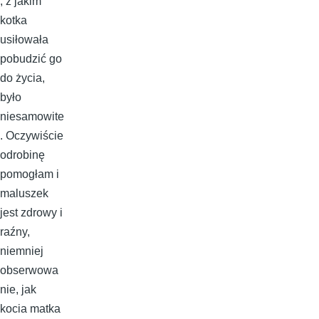
, z jakim
kotka
usiłowała
pobudzić go
do życia,
było
niesamowite
. Oczywiście
odrobinę
pomogłam i
maluszek
jest zdrowy i
raźny,
niemniej
obserwowa
nie, jak
kocia matka