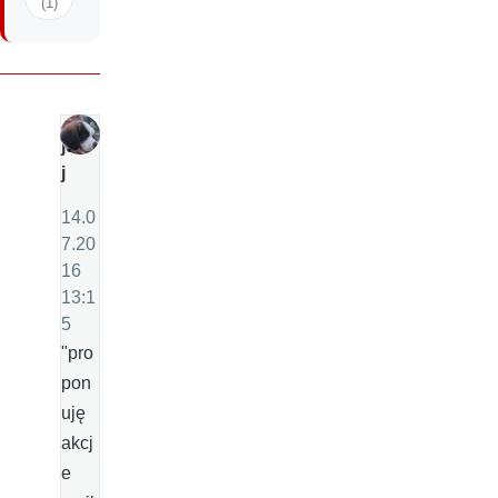
(1)
jd
j
14.0
7.20
16
13:1
5
"pro
pon
uję
akcj
e