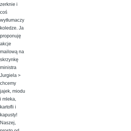
zerknie i
coś
wytłumaczy
koledze. Ja
proponuję
akcje
mailową na
skrzynkę
ministra
Jurgiela >
chcemy
jajek, miodu
i mleka,
kartofli i
kapusty!
Naszej,
prosto od