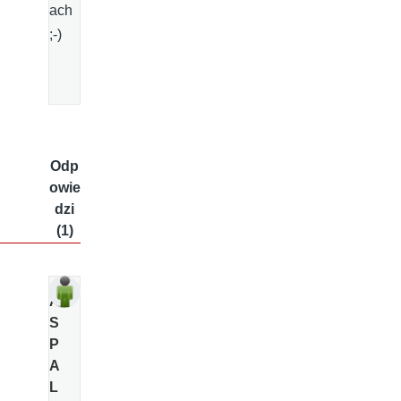
ach
;-)
Odp
owie
dzi
(1)
A
S
P
A
L