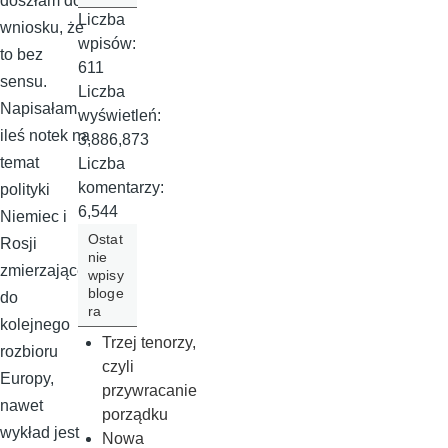
doszłam do
Liczba
wniosku, że
wpisów:
to bez
611
sensu.
Liczba
Napisałam
wyświetleń:
ileś notek na
3,886,873
temat
Liczba
komentarzy:
polityki
6,544
Niemiec i
Ostat
Rosji
nie
zmierzającej
wpisy
bloge
do
ra
kolejnego
Trzej tenorzy,
rozbioru
czyli
Europy,
przywracanie
nawet
porządku
wykład jest
Nowa