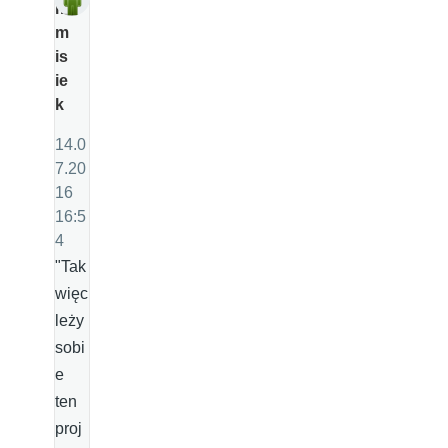
m
m
is
ie
k
14.0
7.20
16
16:5
4
"Tak
więc
leży
sobi
e
ten
proj