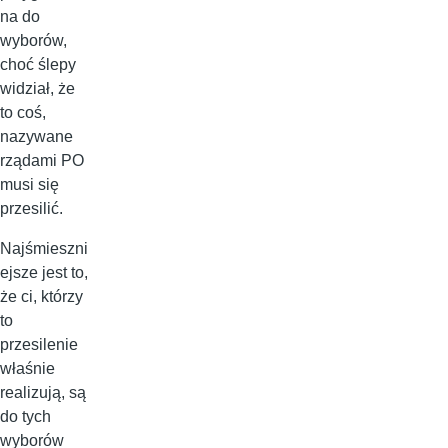
na do
wyborów,
choć ślepy
widział, że
to coś,
nazywane
rządami PO
musi się
przesilić.
Najśmieszni
ejsze jest to,
że ci, którzy
to
przesilenie
właśnie
realizują, są
do tych
wyborów