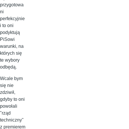
przygotowa
ni
perfekcyjnie
i to oni
podyktują
PiSowi
warunki, na
których się
te wybory
odbędą.
Wcale bym
się nie
zdziwił,
gdyby to oni
powołali
"rząd
techniczny"
z premierem