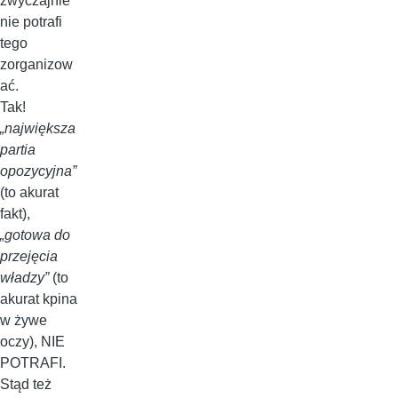
zwyczajnie
nie potrafi
tego
zorganizow
ać.
Tak!
„największa
partia
opozycyjna”
(to akurat
fakt),
„gotowa do
przejęcia
władzy”
(to
akurat kpina
w żywe
oczy), NIE
POTRAFI.
Stąd też