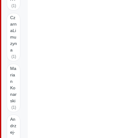
(1)
Cz
arn
aLi
mu
zyn
a
(1)
Ma
ria
n
Ko
nar
ski
(1)
An
drz
ej-