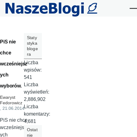
Przejdź do treści
Me
Staty
PiS nie
styka
bloge
chce
ra
Liczba
wcześniejsz
wpisów:
ych
541
Liczba
wyborów.
wyświetleń:
Ewaryst
2,886,902
Fedorowicz
Liczba
, 21.06.2014
komentarzy:
PiS nie chce
4,681
wcześniejsz
Ostat
ych
nie