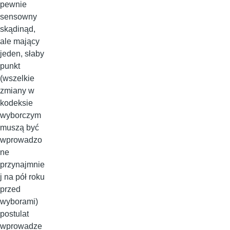
pewnie
sensowny
skądinąd,
ale mający
jeden, słaby
punkt
(wszelkie
zmiany w
kodeksie
wyborczym
muszą być
wprowadzo
ne
przynajmnie
j na pół roku
przed
wyborami)
postulat
wprowadze