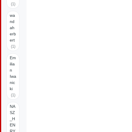
(1)
wa
nd
ah
erb
ert
(1)
Em
ilia
n
Iwa
nic
ki
(1)
NA
SZ
_H
EN
RY