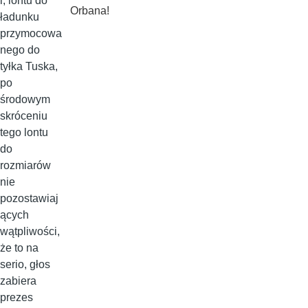
i, lontu do
Orbana!
ładunku
przymocowa
nego do
tyłka Tuska,
po
środowym
skróceniu
tego lontu
do
rozmiarów
nie
pozostawiaj
ących
wątpliwości,
że to na
serio, głos
zabiera
prezes