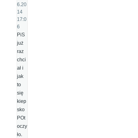
6.20
14
17:0
6
PiS
już
raz
chci
ał i
jak
to
się
kiep
sko
POt
oczy
ło.