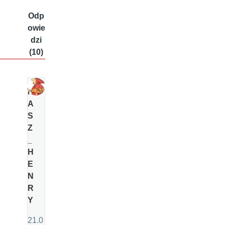
Odp
owie
dzi
(10)
N
A
S
Z
_
H
E
N
R
Y
21.0