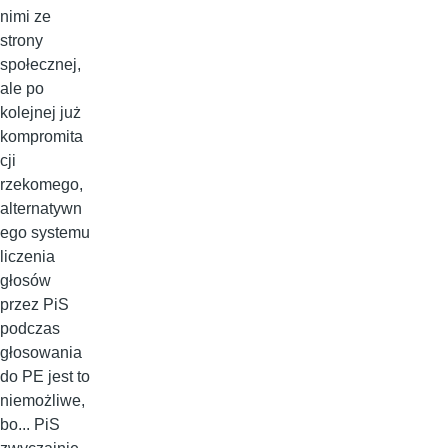
nimi ze
strony
społecznej,
ale po
kolejnej już
kompromita
cji
rzekomego,
alternatywn
ego systemu
liczenia
głosów
przez PiS
podczas
głosowania
do PE jest to
niemożliwe,
bo... PiS