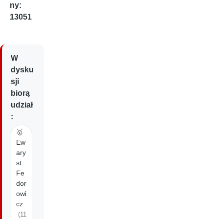
ny:
13051
W
dysku
sji
biorą
udział
:
🥇
Ew
ary
st
Fe
dor
owi
cz
(11