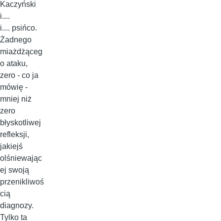
Kaczyński
i....
i.... psińco.
Żadnego
miażdżąceg
o ataku,
zero - co ja
mówię -
mniej niż
zero
błyskotliwej
refleksji,
jakiejś
olśniewając
ej swoją
przenikliwoś
cią
diagnozy.
Tylko ta