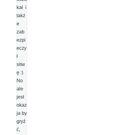
kał i
takż
e
zab
ezpi
eczy
ł
sitw
ę :)
No
ale
jest
okaz
ja by
gryź
ć,