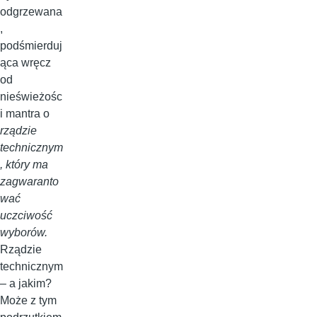
odgrzewana
,
podśmierduj
ąca wręcz
od
nieświeżośc
i mantra o
rządzie
technicznym
, który ma
zagwaranto
wać
uczciwość
wyborów.
Rządzie
technicznym
– a jakim?
Może z tym