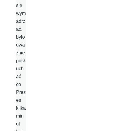
się
wym
ądrz
ać,
było
uwa
żnie
posł
uch
ać
co
Prez
es
kilka
min
ut