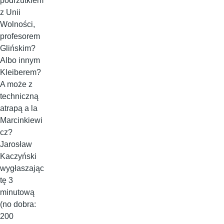
podrzutkiem
z Unii
Wolności,
profesorem
Glińskim?
Albo innym
Kleiberem?
A może z
techniczną
atrapą a la
Marcinkiewi
cz?
Jarosław
Kaczyński
wygłaszając
tę 3
minutową
(no dobra:
200