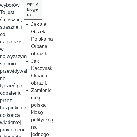
wpisy
wyborów.
bloge
To jest i
ra
śmieszne, i
Jak się
straszne, i
Gazeta
co
Polska na
najgorsze –
Orbana
w
obraziła.
najwyższym
Jak
stopniu
Kaczyński
przewidywal
Orbana
ne:
obraził.
tydzień po
Zamienię
odpaleniu
całą
przez
polską
bezpieki nie
klasę
do końca
polityczną
wiadomej
na
proweniencj
jednego