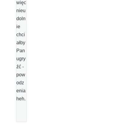
więc
nieu
doln
ie
chci
ałby
Pan
ugry
źć -
pow
odz
enia
heh.