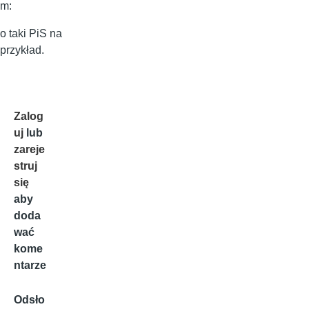
m:
o taki PiS na
przykład.
Zalog
uj
lub
zareje
struj
się
aby
doda
wać
kome
ntarze
Odsło