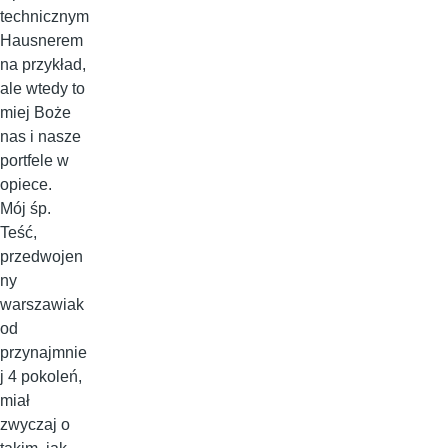
technicznym
Hausnerem
na przykład,
ale wtedy to
miej Boże
nas i nasze
portfele w
opiece.
Mój śp.
Teść,
przedwojen
ny
warszawiak
od
przynajmnie
j 4 pokoleń,
miał
zwyczaj o