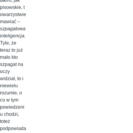
takim, jak
pisowskie, t
owarzystwie
mawiać –
szpagatowa
inteligencja.
Tyle, że
teraz to już
mało kto
szpagat na
oczy
widział, to i
niewielu
rozumie, o
co w tym
powiedzeni
u chodzi,
toteż
podpowiada