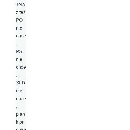
Tera
z też
PO
nie
chce
,
PSL
nie
chce
,
SLD
nie
chce
,
plan
kton
sejm