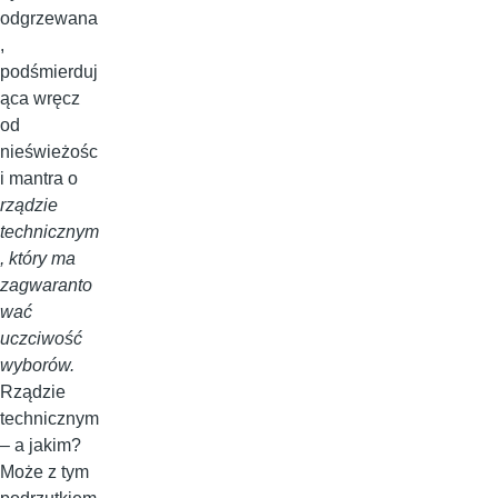
odgrzewana
,
podśmierduj
ąca wręcz
od
nieświeżośc
i mantra o
rządzie
technicznym
, który ma
zagwaranto
wać
uczciwość
wyborów.
Rządzie
technicznym
– a jakim?
Może z tym