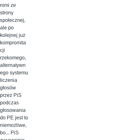
nimi ze
strony
społecznej,
ale po
kolejnej już
kompromita
cji
rzekomego,
alternatywn
ego systemu
liczenia
głosów
przez PiS
podczas
głosowania
do PE jest to
niemożliwe,
bo... PiS