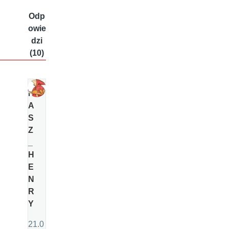
Odp
owie
dzi
(10)
N
A
S
Z
_
H
E
N
R
Y
21.0