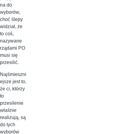
na do
wyborów,
choć ślepy
widział, że
to coś,
nazywane
rządami PO
musi się
przesilić.
Najśmieszni
ejsze jest to,
że ci, którzy
to
przesilenie
właśnie
realizują, są
do tych
wyborów