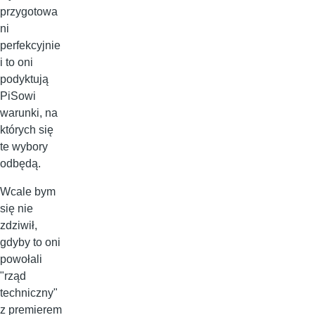
przygotowa
ni
perfekcyjnie
i to oni
podyktują
PiSowi
warunki, na
których się
te wybory
odbędą.
Wcale bym
się nie
zdziwił,
gdyby to oni
powołali
"rząd
techniczny"
z premierem