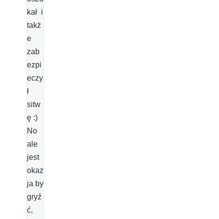
kał i
takż
e
zab
ezpi
eczy
ł
sitw
ę :)
No
ale
jest
okaz
ja by
gryź
ć,