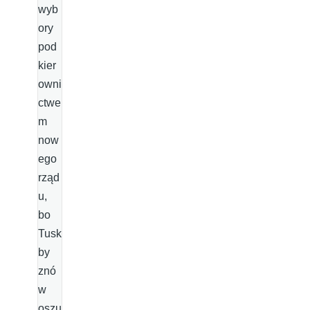
wyb
ory
pod
kier
owni
ctwe
m
now
ego
rząd
u,
bo
Tusk
by
znó
w
oszu