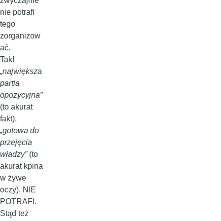
zwyczajnie
nie potrafi
tego
zorganizow
ać.
Tak!
„największa
partia
opozycyjna”
(to akurat
fakt),
„gotowa do
przejęcia
władzy”
(to
akurat kpina
w żywe
oczy), NIE
POTRAFI.
Stąd też