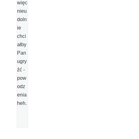
więc
nieu
doln
ie
chci
ałby
Pan
ugry
źć -
pow
odz
enia
heh.