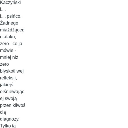
Kaczyński
i....
i.... psińco.
Żadnego
miażdżąceg
o ataku,
zero - co ja
mówię -
mniej niż
zero
błyskotliwej
refleksji,
jakiejś
olśniewając
ej swoją
przenikliwoś
cią
diagnozy.
Tylko ta