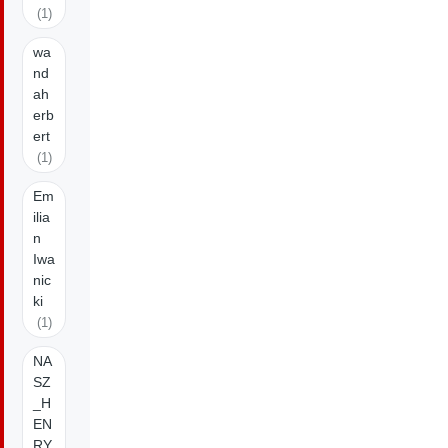
(1)
wa
nd
ah
erb
ert
(1)
Em
ilia
n
Iwa
nic
ki
(1)
NA
SZ
_H
EN
RY