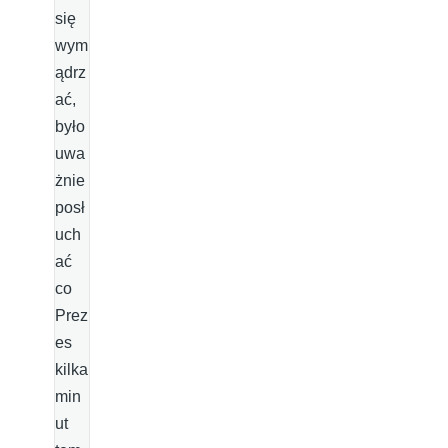
się
wym
ądrz
ać,
było
uwa
żnie
posł
uch
ać
co
Prez
es
kilka
min
ut