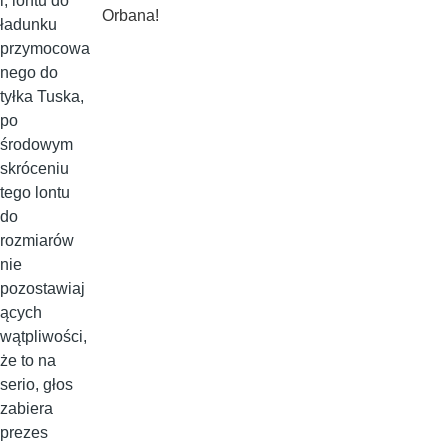
i, lontu do
Orbana!
ładunku
przymocowa
nego do
tyłka Tuska,
po
środowym
skróceniu
tego lontu
do
rozmiarów
nie
pozostawiaj
ących
wątpliwości,
że to na
serio, głos
zabiera
prezes