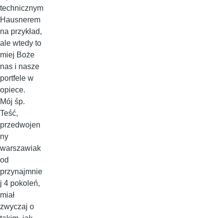
technicznym
Hausnerem
na przykład,
ale wtedy to
miej Boże
nas i nasze
portfele w
opiece.
Mój śp.
Teść,
przedwojen
ny
warszawiak
od
przynajmnie
j 4 pokoleń,
miał
zwyczaj o