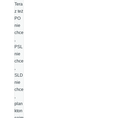
Tera
z też
PO
nie
chce
,
PSL
nie
chce
,
SLD
nie
chce
,
plan
kton
sejm