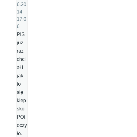
6.20
14
17:0
6
PiS
już
raz
chci
ał i
jak
to
się
kiep
sko
POt
oczy
ło.