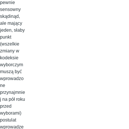
pewnie
sensowny
skądinąd,
ale mający
jeden, słaby
punkt
(wszelkie
zmiany w
kodeksie
wyborczym
muszą być
wprowadzo
ne
przynajmnie
j na pół roku
przed
wyborami)
postulat
wprowadze