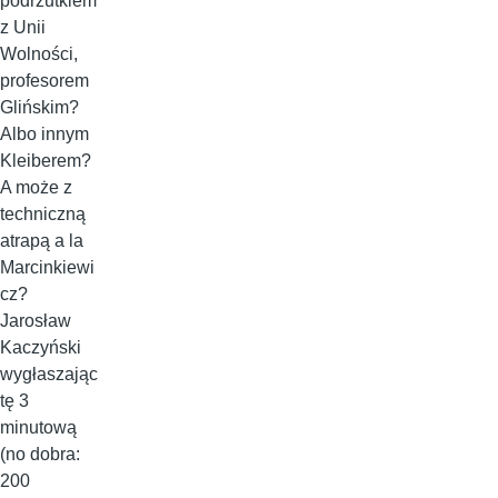
podrzutkiem
z Unii
Wolności,
profesorem
Glińskim?
Albo innym
Kleiberem?
A może z
techniczną
atrapą a la
Marcinkiewi
cz?
Jarosław
Kaczyński
wygłaszając
tę 3
minutową
(no dobra:
200