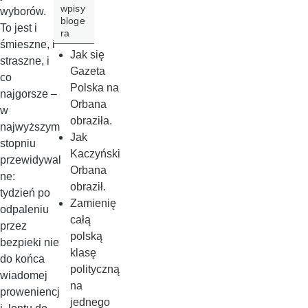
wpisy
wyborów.
bloge
To jest i
ra
śmieszne, i
Jak się
straszne, i
Gazeta
co
Polska na
najgorsze –
Orbana
w
obraziła.
najwyższym
Jak
stopniu
Kaczyński
przewidywal
Orbana
ne:
obraził.
tydzień po
Zamienię
odpaleniu
całą
przez
polską
bezpieki nie
klasę
do końca
polityczną
wiadomej
na
proweniencj
jednego