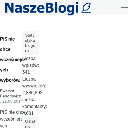
Przejdź do treści
Me
Staty
PiS nie
styka
bloge
chce
ra
Liczba
wcześniejsz
wpisów:
ych
541
Liczba
wyborów.
wyświetleń:
Ewaryst
2,886,893
Fedorowicz
Liczba
, 21.06.2014
komentarzy:
PiS nie chce
4,681
wcześniejsz
Ostat
ych
nie