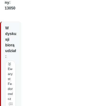
ny:
13050
W
dysku
sji
biorą
udział
:
🥇
Ew
ary
st
Fe
dor
owi
cz
(11