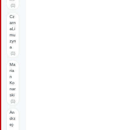
(1)
Cz
arn
aLi
mu
zyn
a
(1)
Ma
ria
n
Ko
nar
ski
(1)
An
drz
ej-