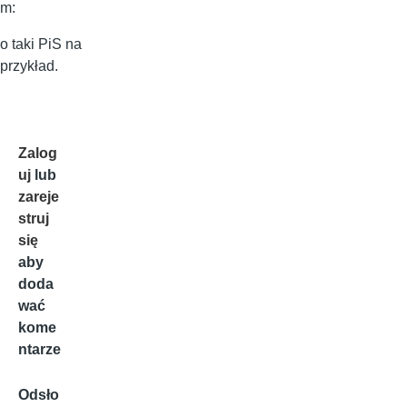
m:
o taki PiS na
przykład.
Zalog
uj
lub
zareje
struj
się
aby
doda
wać
kome
ntarze
Odsło