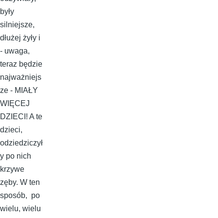
były
silniejsze,
dłużej żyły i
- uwaga,
teraz będzie
najważniejs
ze - MIAŁY
WIĘCEJ
DZIECI! A te
dzieci,
odziedziczył
y po nich
krzywe
zęby. W ten
sposób, po
wielu, wielu