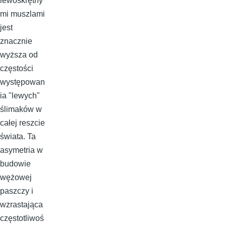
lewoskrętny
mi muszlami
jest
znacznie
wyższa od
częstości
występowan
ia "lewych"
ślimaków w
całej reszcie
świata. Ta
asymetria w
budowie
wężowej
paszczy i
wzrastająca
częstotliwoś