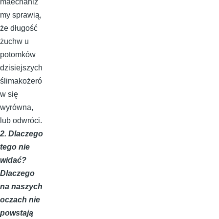
maechaniz
my sprawią,
że długość
żuchw u
potomków
dzisiejszych
ślimakożeró
w się
wyrówna,
lub odwróci.
2. Dlaczego
tego nie
widać?
Dlaczego
na naszych
oczach nie
powstają