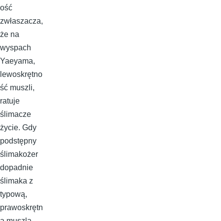
ość
zwłaszacza,
że na
wyspach
Yaeyama,
lewoskrętno
ść muszli,
ratuje
ślimacze
życie. Gdy
podstępny
ślimakożer
dopadnie
ślimaka z
typową,
prawoskrętn
ą muszlą,