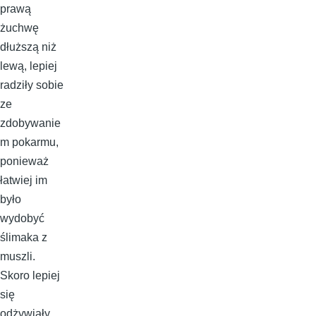
prawą
żuchwę
dłuższą niż
lewą, lepiej
radziły sobie
ze
zdobywanie
m pokarmu,
ponieważ
łatwiej im
było
wydobyć
ślimaka z
muszli.
Skoro lepiej
się
odżywiały,