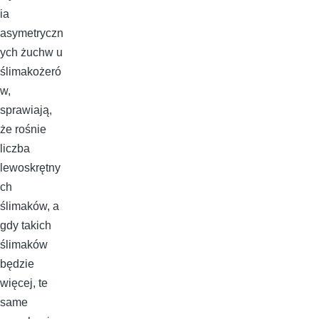
ia
asymetryczn
ych żuchw u
ślimakożeró
w,
sprawiają,
że rośnie
liczba
lewoskrętny
ch
ślimaków, a
gdy takich
ślimaków
będzie
więcej, te
same