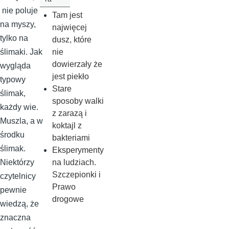
nie poluje
Tam jest
na myszy,
najwięcej
tylko na
dusz, które
nie
ślimaki. Jak
dowierzały że
wygląda
jest piekło
typowy
Stare
ślimak,
sposoby walki
każdy wie.
z zarazą i
Muszla, a w
koktajl z
środku
bakteriami
ślimak.
Eksperymenty
na ludziach.
Niektórzy
Szczepionki i
czytelnicy
Prawo
pewnie
drogowe
wiedzą, że
znaczna