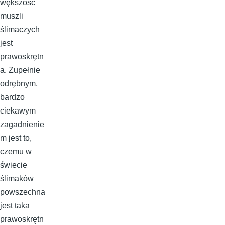
wększość
muszli
ślimaczych
jest
prawoskrętn
a. Zupełnie
odrębnym,
bardzo
ciekawym
zagadnienie
m jest to,
czemu w
świecie
ślimaków
powszechna
jest taka
prawoskrętn