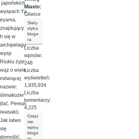
japońskich
Miasto:
wyspach Ya
Gliwice
eyama,
Staty
znajdującyc
styka
bloge
h się w
ra
archipelagu
Liczba
wysp
wpisów:
Riukiu żyje
248
wąż o wiele
Liczba
wyświetleń:
mówiącej
1,935,934
nazwie:
Liczba
ślimakożer
komentarzy:
(łać. Pereas
4,225
iwasaki).
Ostat
Jak łatwo
nie
wpisy
się
bloge
domyślić,
ra