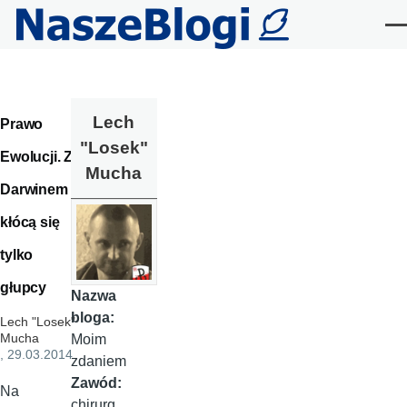
Przejdź do treści
Me
Lech
Prawo
"Losek"
Ewolucji. Z
Mucha
Darwinem
kłócą się
tylko
głupcy
Nazwa
bloga:
Lech "Losek"
Mucha
Moim
, 29.03.2014
zdaniem
Zawód:
Na
chirurg