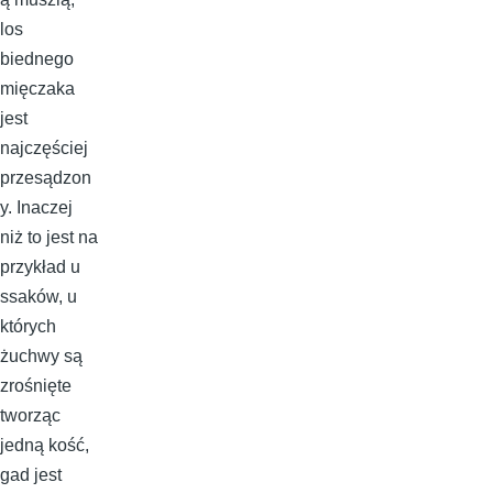
los
biednego
mięczaka
jest
najczęściej
przesądzon
y. Inaczej
niż to jest na
przykład u
ssaków, u
których
żuchwy są
zrośnięte
tworząc
jedną kość,
gad jest