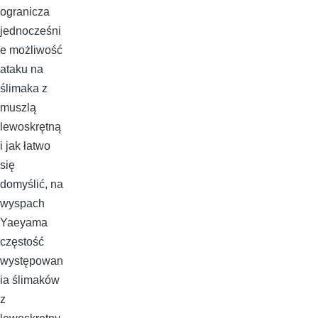
ogranicza
jednocześni
e możliwość
ataku na
ślimaka z
muszlą
lewoskrętną
i jak łatwo
się
domyślić, na
wyspach
Yaeyama
częstość
występowan
ia ślimaków
z