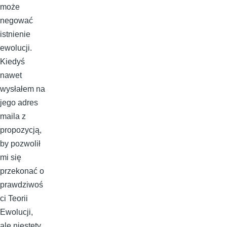
może
negować
istnienie
ewolucji.
Kiedyś
nawet
wysłałem na
jego adres
maila z
propozycją,
by pozwolił
mi się
przekonać o
prawdziwoś
ci Teorii
Ewolucji,
ale niestety