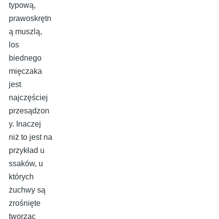
typową,
prawoskrętn
ą muszlą,
los
biednego
mięczaka
jest
najczęściej
przesądzon
y. Inaczej
niż to jest na
przykład u
ssaków, u
których
żuchwy są
zrośnięte
tworząc