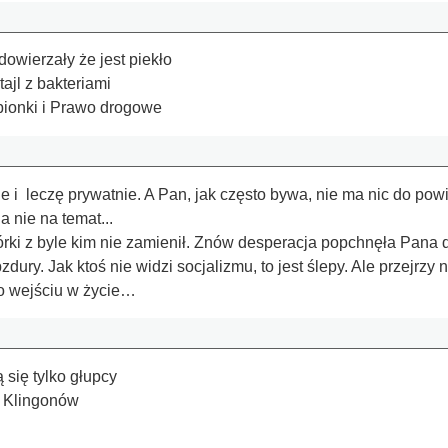
dowierzały że jest piekło
ajl z bakteriami
pionki i Prawo drogowe
 i leczę prywatnie. A Pan, jak często bywa, nie ma nic do p
 nie na temat...
ki z byle kim nie zamienił. Znów desperacja popchnęła Pana 
ry. Jak ktoś nie widzi socjalizmu, to jest ślepy. Ale przejrzy
po wejściu w życie…
się tylko głupcy
k Klingonów