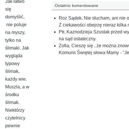
Jak łatwo
Ostatnio komentowane
się
domyślić,
Roz Sądek
,
Nie słucham, ani nie 
nie poluje
Z ciekawości obejrzę nieraz kilka
Ptr
,
Kaznodzieja Szustak przed wyb
na myszy,
na sąd ostateczny.
tylko na
Zofia
,
Cieszę się , że można znowu
ślimaki. Jak
Komunii Świętej słowa Mamy - "Je
wygląda
typowy
ślimak,
każdy wie.
Muszla, a w
środku
ślimak.
Niektórzy
czytelnicy
pewnie