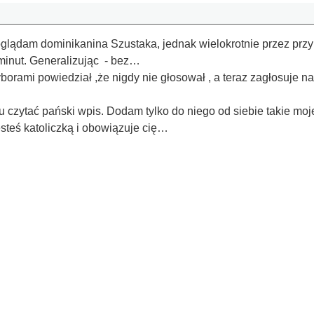
oglądam dominikanina Szustaka, jednak wielokrotnie przez prz
 minut. Generalizując - bez…
orami powiedział ,że nigdy nie głosował , a teraz zagłosuje 
 czytać pański wpis. Dodam tylko do niego od siebie takie moje
steś katoliczką i obowiązuje cię…