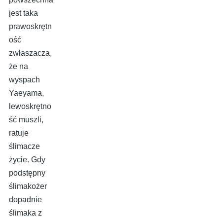
jest taka
prawoskrętn
ość
zwłaszacza,
że na
wyspach
Yaeyama,
lewoskrętno
ść muszli,
ratuje
ślimacze
życie. Gdy
podstępny
ślimakożer
dopadnie
ślimaka z