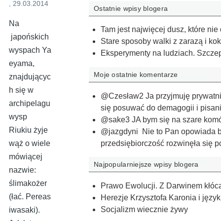
, 29.03.2014
Ostatnie wpisy blogera
Na
Tam jest najwięcej dusz, które nie 
japońskich
Stare sposoby walki z zarazą i kokt
wyspach Ya
Eksperymenty na ludziach. Szcze
eyama,
Moje ostatnie komentarze
znajdującyc
h się w
@Czesław2 Ja przyjmuję prywatnie
archipelagu
się posuwać do demagogii i pisania
wysp
@sake3 JA bym się na szare komór
Riukiu żyje
@jazgdyni Nie to Pan opowiada bzdu
przedsiębiorczość rozwinęła się 
wąż o wiele
mówiącej
Najpopularniejsze wpisy blogera
nazwie:
ślimakożer
Prawo Ewolucji. Z Darwinem kłócą 
(łać. Pereas
Herezje Krzysztofa Karonia i języ
Socjalizm wiecznie żywy
iwasaki).