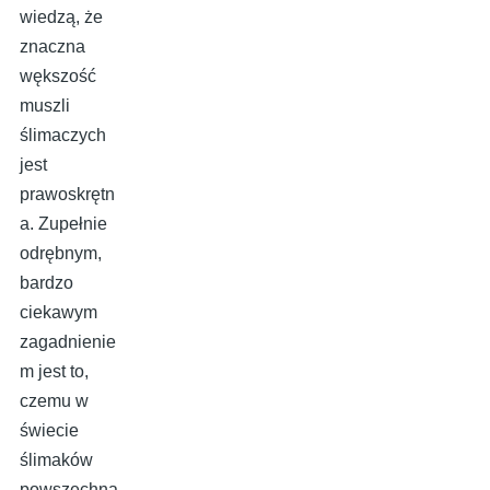
wiedzą, że
znaczna
wększość
muszli
ślimaczych
jest
prawoskrętn
a. Zupełnie
odrębnym,
bardzo
ciekawym
zagadnienie
m jest to,
czemu w
świecie
ślimaków
powszechna