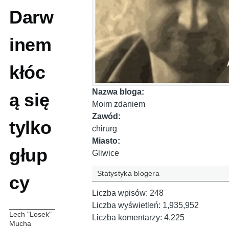
Darw
inem
kłóc
Nazwa bloga:
ą się
Moim zdaniem
Zawód:
tylko
chirurg
Miasto:
głup
Gliwice
Statystyka blogera
cy
Liczba wpisów:
248
Liczba wyświetleń:
1,935,952
Lech "Losek"
Liczba komentarzy:
4,225
Mucha