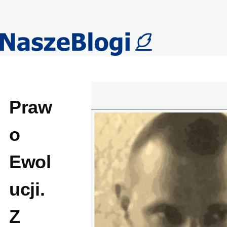
Przejdź do treści
Praw
o
Ewol
ucji.
Z