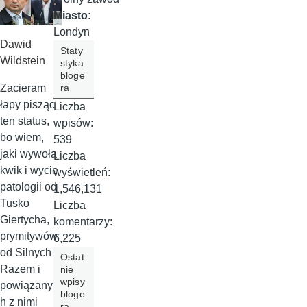
Miasto:
Londyn
Dawid
Staty
Wildstein
styka
bloge
Zacieram
ra
łapy pisząc
Liczba
ten status,
wpisów:
bo wiem,
539
jaki wywoła
Liczba
kwik i wycie
wyświetleń:
patologii od
1,546,131
Tusko
Liczba
Giertycha,
komentarzy:
prymitywów
6,225
od Silnych
Ostat
Razem i
nie
wpisy
powiązanyc
bloge
h z nimi
ra