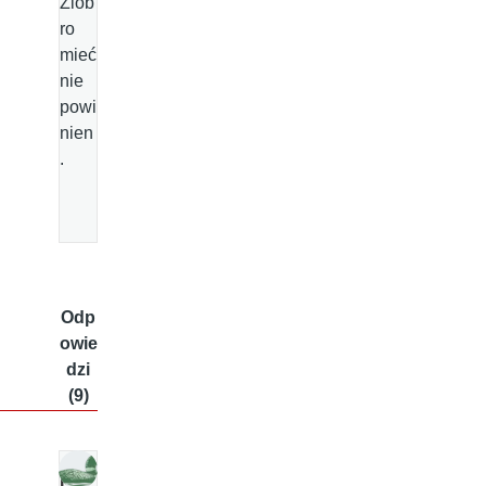
Ziob
ro
mieć
nie
powi
nien
.
Odp
owie
dzi
(9)
K