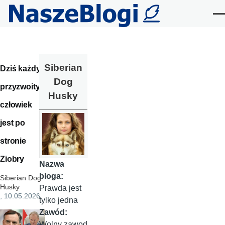
Przejdź do treści
Me
Siberian
Dziś każdy
Dog
przyzwoity
Husky
człowiek
jest po
stronie
Ziobry
Nazwa
bloga:
Siberian Dog
Husky
Prawda jest
, 10.05.2026
tylko jedna
Zawód:
Wolny zawod