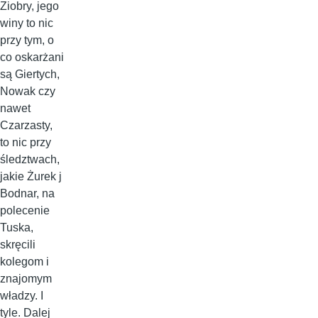
Ziobry, jego
winy to nic
przy tym, o
co oskarżani
są Giertych,
Nowak czy
nawet
Czarzasty,
to nic przy
śledztwach,
jakie Żurek j
Bodnar, na
polecenie
Tuska,
skręcili
kolegom i
znajomym
władzy. I
tyle. Dalej