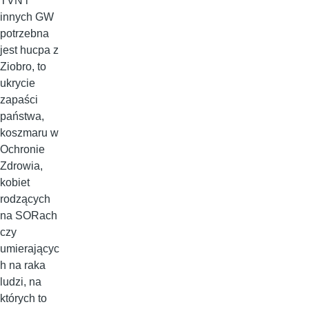
TVN i
innych GW
potrzebna
jest hucpa z
Ziobro, to
ukrycie
zapaści
państwa,
koszmaru w
Ochronie
Zdrowia,
kobiet
rodzących
na SORach
czy
umierającyc
h na raka
ludzi, na
których to