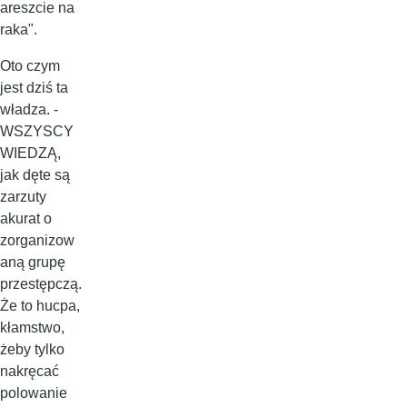
areszcie na
raka".
Oto czym
jest dziś ta
władza. -
WSZYSCY
WIEDZĄ,
jak dęte są
zarzuty
akurat o
zorganizow
aną grupę
przestępczą.
Że to hucpa,
kłamstwo,
żeby tylko
nakręcać
polowanie