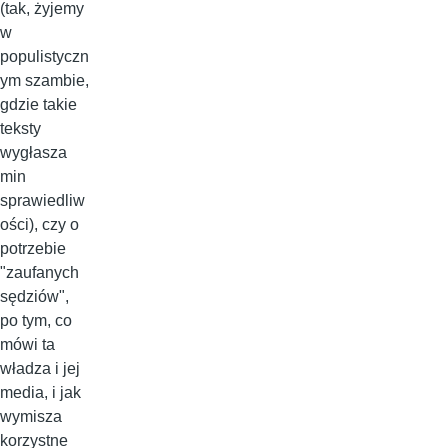
(tak, żyjemy
w
populistyczn
ym szambie,
gdzie takie
teksty
wygłasza
min
sprawiedliw
ości), czy o
potrzebie
"zaufanych
sędziów",
po tym, co
mówi ta
władza i jej
media, i jak
wymisza
korzystne