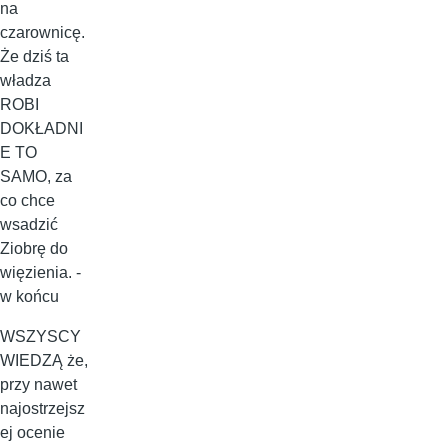
na
czarownicę.
Że dziś ta
władza
ROBI
DOKŁADNI
E TO
SAMO, za
co chce
wsadzić
Ziobrę do
więzienia. -
w końcu
WSZYSCY
WIEDZĄ że,
przy nawet
najostrzejsz
ej ocenie