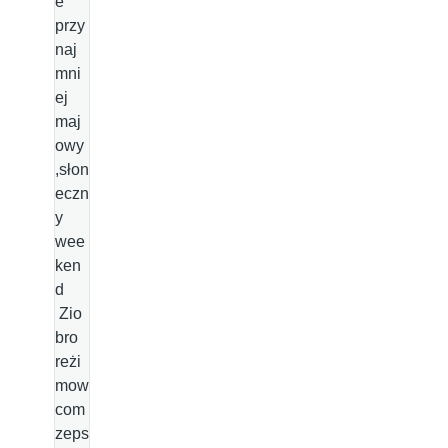
e
przy
naj
mni
ej
maj
owy
,słon
eczn
y
wee
ken
d
Zio
bro
reżi
mow
com
zeps