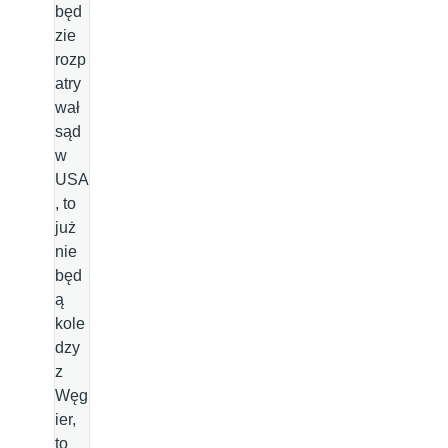
będ
zie
rozp
atry
wał
sąd
w
USA
, to
już
nie
będ
ą
kole
dzy
z
Węg
ier,
to