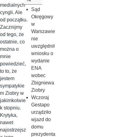
medialnych
Sąd
cyngli. Ale
Okręgowy
od początku.
w
Zacznijmy
Warszawie
od tego, że
nie
ostatnie, co
uwzględnił
można o
wniosku o
mnie
wydanie
powiedzieć,
ENA
to to, że
wobec
jestem
Zbigniewa
sympatykie
Ziobry
m Ziobry w
Wczoraj
jakimkolwie
Gestapo
k stopniu.
urządziło
Krytyka,
wjazd do
nawet
domu
najostrzejsz
prezydenta