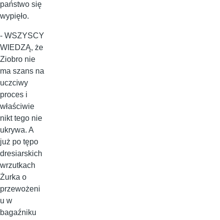
państwo się
wypięło.
- WSZYSCY
WIEDZĄ, że
Ziobro nie
ma szans na
uczciwy
proces i
właściwie
nikt tego nie
ukrywa. A
już po tępo
dresiarskich
wrzutkach
Żurka o
przewożeni
u w
bagaźniku