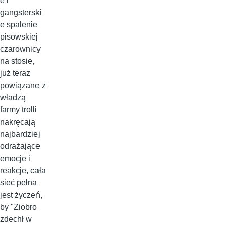
e i
gangsterski
e spalenie
pisowskiej
czarownicy
na stosie,
już teraz
powiązane z
władzą
farmy trolli
nakręcają
najbardziej
odrażające
emocje i
reakcje, cała
sieć pełna
jest życzeń,
by "Ziobro
zdechł w