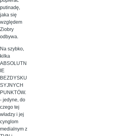
popierać
putinadę,
jaka się
względem
Ziobry
odbywa.
Na szybko,
kilka
ABSOLUTN
IE
BEZDYSKU
SYJNYCH
PUNKTÓW.
- jedyne, do
czego tej
władzy i jej
cynglom
medialnym z