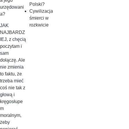
a jego
Polski?
urzędowani
Cywilizacja
a?
śmierci w
rozkwicie
JAK
NAJBARDZ
IEJ, z chęcią
poczytam i
sam
dołączę. Ale
nie zmienia
to faktu, że
trzeba mieć
coś nie tak z
głową i
kręgosłupe
m
moralnym,
żeby