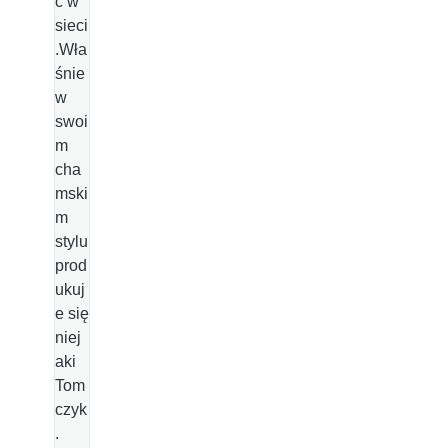
ć w
sieci
.Wła
śnie
w
swoi
m
cha
mski
m
stylu
prod
ukuj
e się
niej
aki
Tom
czyk
.