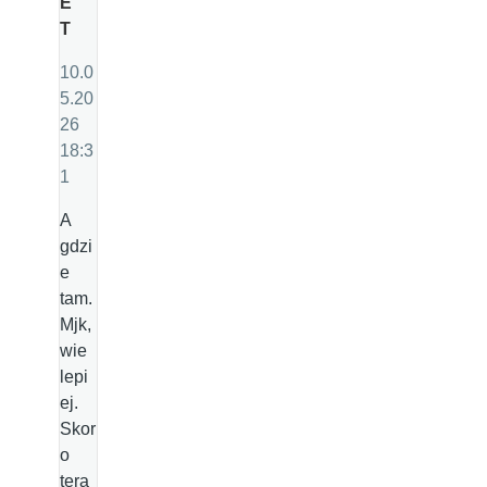
E
T
10.0
5.20
26
18:3
1
A
gdzi
e
tam.
Mjk,
wie
lepi
ej.
Skor
o
tera