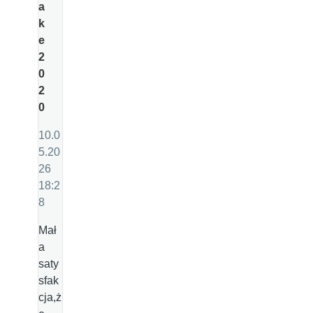
a
k
e
2
0
2
0
10.0
5.20
26
18:2
8
Mał
a
saty
sfak
cja,ż