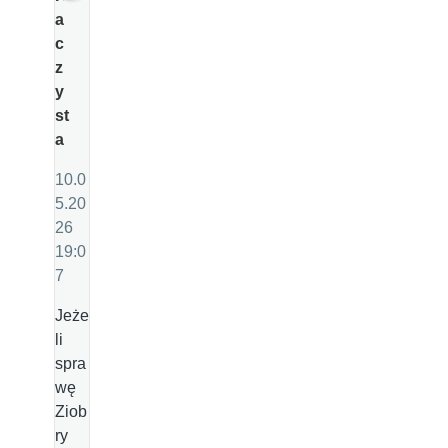
a
c
z
y
st
a
10.0
5.20
26
19:0
7
Jeże
li
spra
wę
Ziob
ry