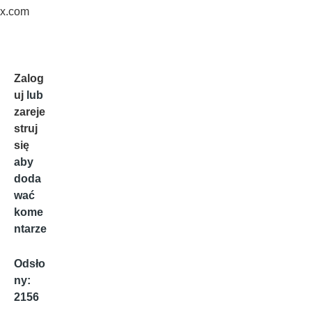
x.com
Zalog
uj
lub
zareje
struj
się
aby
doda
wać
kome
ntarze
Odsło
ny:
2156