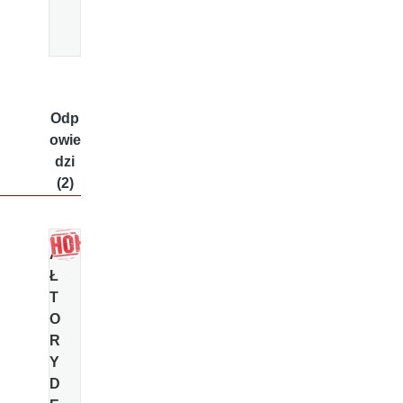
Odp
owie
dzi
(2)
A
Ł
T
O
R
Y
D