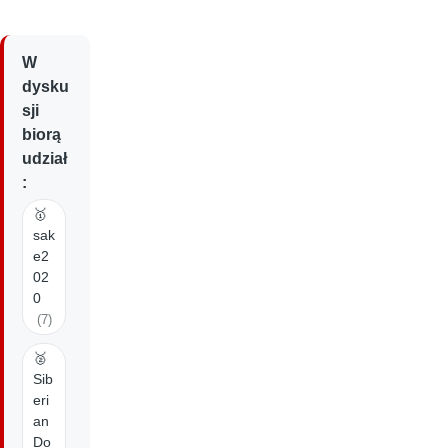
W
dysku
sji
biorą
udział
:
🥇
sak
e2
02
0
(7)
🥈
Sib
eri
an
Do