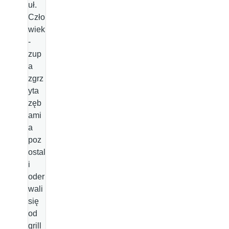
uł.
Czło
wiek
-
zup
a
zgrz
yta
zęb
ami
a
poz
ostal
i
oder
wali
się
od
grill