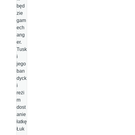
będ
zie
gam
ech
ang
er.
Tusk
i
jego
ban
dyck
i
reżi
m
dost
anie
łatkę
Łuk