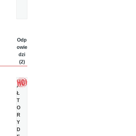
Odp
owie
dzi
(2)
A
Ł
T
O
R
Y
D