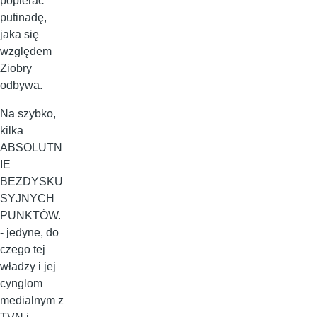
popierać
putinadę,
jaka się
względem
Ziobry
odbywa.
Na szybko,
kilka
ABSOLUTN
IE
BEZDYSKU
SYJNYCH
PUNKTÓW.
- jedyne, do
czego tej
władzy i jej
cynglom
medialnym z