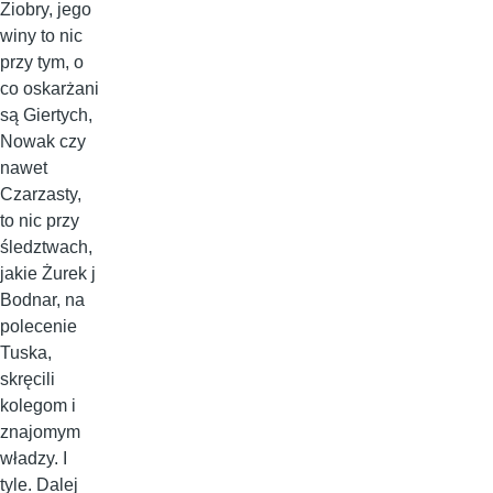
Ziobry, jego
winy to nic
przy tym, o
co oskarżani
są Giertych,
Nowak czy
nawet
Czarzasty,
to nic przy
śledztwach,
jakie Żurek j
Bodnar, na
polecenie
Tuska,
skręcili
kolegom i
znajomym
władzy. I
tyle. Dalej