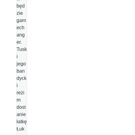
będ
zie
gam
ech
ang
er.
Tusk
i
jego
ban
dyck
i
reżi
m
dost
anie
łatkę
Łuk