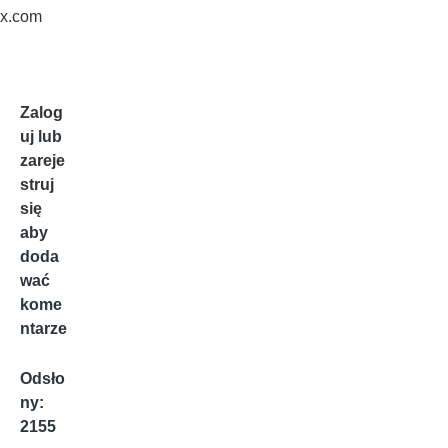
x.com
Zalog
uj
lub
zareje
struj
się
aby
doda
wać
kome
ntarze
Odsło
ny:
2155