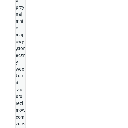
e
przy
naj
mni
ej
maj
owy
,słon
eczn
y
wee
ken
d
Zio
bro
reżi
mow
com
zeps