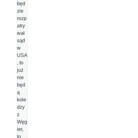
będ
zie
rozp
atry
wał
sąd
w
USA
, to
już
nie
będ
ą
kole
dzy
z
Węg
ier,
to