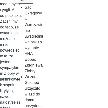
medialnych
Sąd
cyngli. Ale
Okręgowy
od początku.
w
Zacznijmy
Warszawie
od tego, że
nie
ostatnie, co
uwzględnił
można o
wniosku o
mnie
wydanie
powiedzieć,
ENA
to to, że
wobec
jestem
Zbigniewa
sympatykie
Ziobry
m Ziobry w
Wczoraj
jakimkolwie
Gestapo
k stopniu.
urządziło
Krytyka,
wjazd do
nawet
domu
najostrzejsz
prezydenta