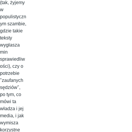
(tak, żyjemy
w
populistyczn
ym szambie,
gdzie takie
teksty
wygłasza
min
sprawiedliw
ości), czy o
potrzebie
"zaufanych
sędziów",
po tym, co
mówi ta
władza i jej
media, i jak
wymisza
korzystne