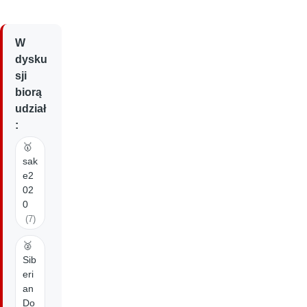
W
dysku
sji
biorą
udział
:
🥇
sak
e2
02
0
(7)
🥈
Sib
eri
an
Do