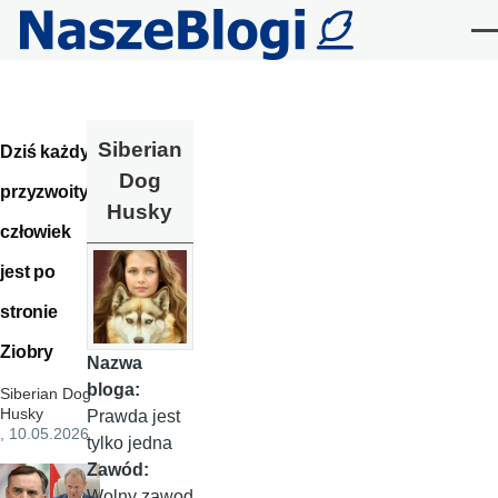
Przejdź do treści
Me
Siberian
Dziś każdy
Dog
przyzwoity
Husky
człowiek
jest po
stronie
Ziobry
Nazwa
bloga:
Siberian Dog
Husky
Prawda jest
, 10.05.2026
tylko jedna
Zawód:
Wolny zawod