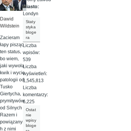
Miasto:
Londyn
Dawid
Staty
Wildstein
styka
bloge
Zacieram
ra
łapy pisząc
Liczba
ten status,
wpisów:
bo wiem,
539
jaki wywoła
Liczba
kwik i wycie
wyświetleń:
patologii od
1,545,813
Tusko
Liczba
Giertycha,
komentarzy:
prymitywów
6,225
od Silnych
Ostat
Razem i
nie
wpisy
powiązanyc
bloge
h z nimi
ra