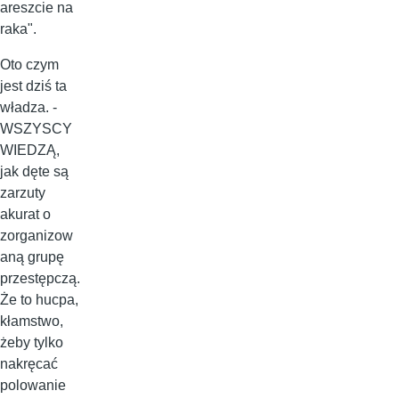
areszcie na
raka".
Oto czym
jest dziś ta
władza. -
WSZYSCY
WIEDZĄ,
jak dęte są
zarzuty
akurat o
zorganizow
aną grupę
przestępczą.
Że to hucpa,
kłamstwo,
żeby tylko
nakręcać
polowanie