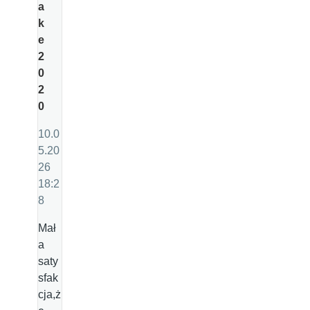
a
k
e
2
0
2
0
10.0
5.20
26
18:2
8
Mał
a
saty
sfak
cja,ż