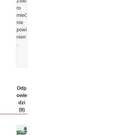
Ziob
ro
mieć
nie
powi
nien
.
Odp
owie
dzi
(9)
K