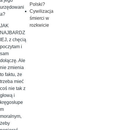
a jego
Polski?
urzędowani
Cywilizacja
a?
śmierci w
rozkwicie
JAK
NAJBARDZ
IEJ, z chęcią
poczytam i
sam
dołączę. Ale
nie zmienia
to faktu, że
trzeba mieć
coś nie tak z
głową i
kręgosłupe
m
moralnym,
żeby