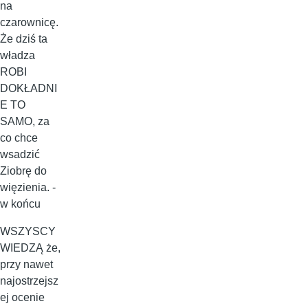
na
czarownicę.
Że dziś ta
władza
ROBI
DOKŁADNI
E TO
SAMO, za
co chce
wsadzić
Ziobrę do
więzienia. -
w końcu
WSZYSCY
WIEDZĄ że,
przy nawet
najostrzejsz
ej ocenie