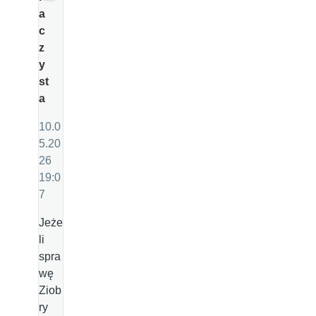
a
c
z
y
st
a
10.0
5.20
26
19:0
7
Jeże
li
spra
wę
Ziob
ry