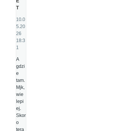
E
T
10.0
5.20
26
18:3
1
A
gdzi
e
tam.
Mjk,
wie
lepi
ej.
Skor
o
tera