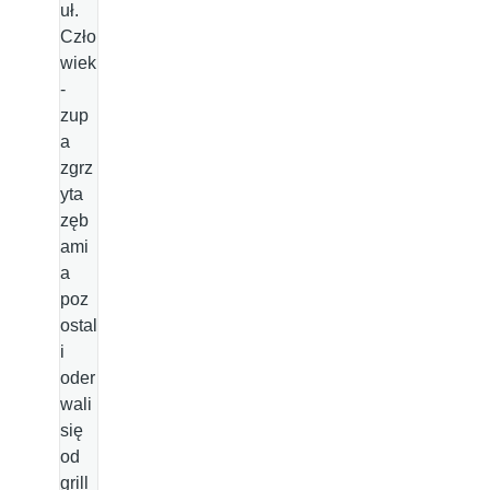
uł.
Czło
wiek
-
zup
a
zgrz
yta
zęb
ami
a
poz
ostal
i
oder
wali
się
od
grill