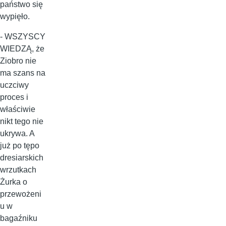
państwo się
wypięło.
- WSZYSCY
WIEDZĄ, że
Ziobro nie
ma szans na
uczciwy
proces i
właściwie
nikt tego nie
ukrywa. A
już po tępo
dresiarskich
wrzutkach
Żurka o
przewożeni
u w
bagaźniku