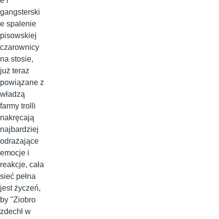
e i
gangsterski
e spalenie
pisowskiej
czarownicy
na stosie,
już teraz
powiązane z
władzą
farmy trolli
nakręcają
najbardziej
odrażające
emocje i
reakcje, cała
sieć pełna
jest życzeń,
by "Ziobro
zdechł w