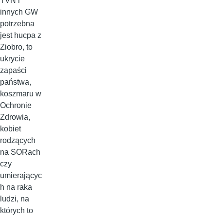
TVN i
innych GW
potrzebna
jest hucpa z
Ziobro, to
ukrycie
zapaści
państwa,
koszmaru w
Ochronie
Zdrowia,
kobiet
rodzących
na SORach
czy
umierającyc
h na raka
ludzi, na
których to