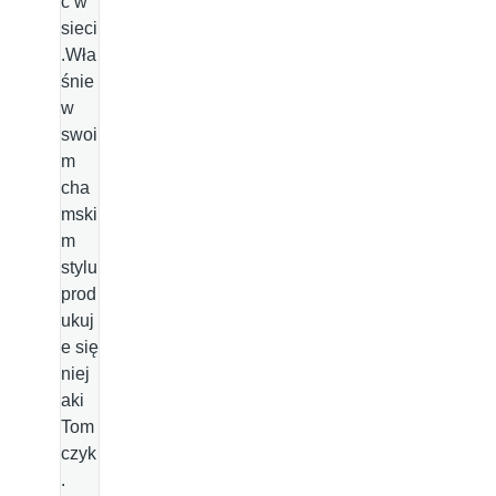
ć w
sieci
.Wła
śnie
w
swoi
m
cha
mski
m
stylu
prod
ukuj
e się
niej
aki
Tom
czyk
.