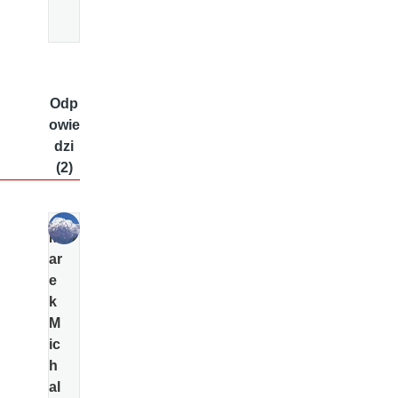
Odp
owie
dzi
(2)
M
ar
e
k
M
ic
h
al