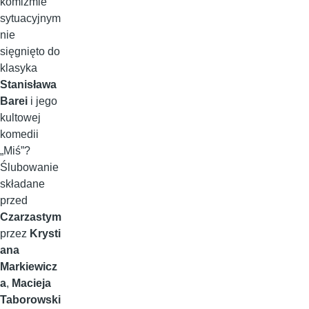
komizmie
sytuacyjnym
nie
sięgnięto do
klasyka
Stanisława
Barei
i jego
kultowej
komedii
„Miś”?
Ślubowanie
składane
przed
Czarzastym
przez
Krysti
ana
Markiewicz
a
,
Macieja
Taborowski