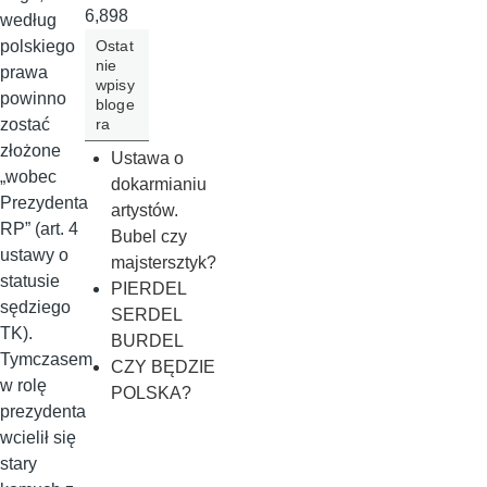
6,898
według
Ostat
polskiego
nie
prawa
wpisy
powinno
bloge
ra
zostać
złożone
Ustawa o
„wobec
dokarmianiu
Prezydenta
artystów.
RP” (art. 4
Bubel czy
ustawy o
majstersztyk?
statusie
PIERDEL
sędziego
SERDEL
TK).
BURDEL
Tymczasem
CZY BĘDZIE
w rolę
POLSKA?
prezydenta
wcielił się
stary