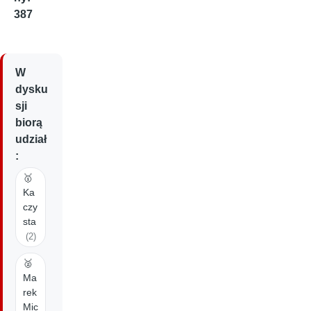
387
W
dysku
sji
biorą
udział
:
🥇
Ka
czy
sta
(2)
🥈
Ma
rek
Mic