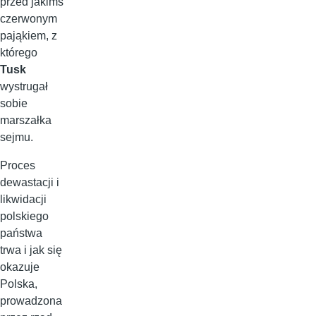
przed jakimś
czerwonym
pająkiem, z
którego
Tusk
wystrugał
sobie
marszałka
sejmu.
Proces
dewastacji i
likwidacji
polskiego
państwa
trwa i jak się
okazuje
Polska,
prowadzona