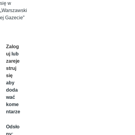
się w
„Warszawski
ej Gazecie”
Zalog
uj
lub
zareje
struj
się
aby
doda
wać
kome
ntarze
Odsło
ny: