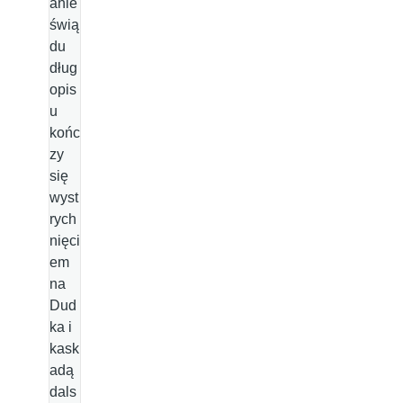
anie
świą
du
dług
opis
u
końc
zy
się
wyst
rych
nięci
em
na
Dud
ka i
kask
adą
dals