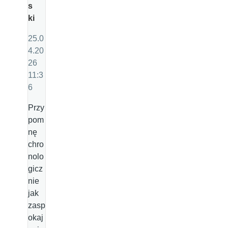
s
ki
25.0
4.20
26
11:3
6
Przy
pom
nę
chro
nolo
gicz
nie
jak
zasp
okaj