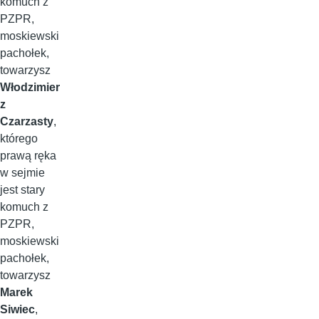
komuch z
PZPR,
moskiewski
pachołek,
towarzysz
Włodzimier
z
Czarzasty
,
którego
prawą ręka
w sejmie
jest stary
komuch z
PZPR,
moskiewski
pachołek,
towarzysz
Marek
Siwiec
,