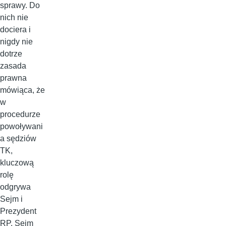
sprawy. Do
nich nie
dociera i
nigdy nie
dotrze
zasada
prawna
mówiąca, że
w
procedurze
powoływani
a sędziów
TK,
kluczową
rolę
odgrywa
Sejm i
Prezydent
RP. Sejm