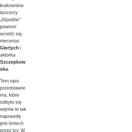
krakowskie
tancerzy
„liliputów”
powinni
wcielić się,
mecenas
Giertych
i
aktorka
Szczepkow
ska
.
Tem opis
przedstawie
nia, które
odbyło się
sejmie to tak
naprawdę
jest śmiech
przez łzy. W