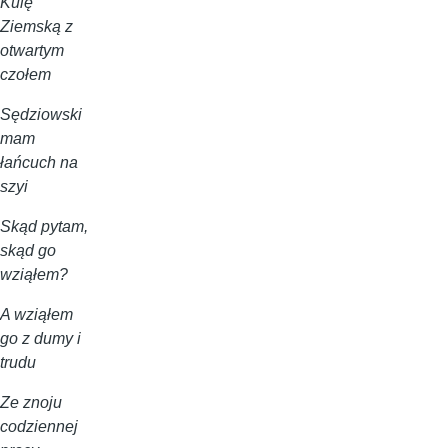
Kulę
Ziemską z
otwartym
czołem
Sędziowski
mam
łańcuch na
szyi
Skąd pytam,
skąd go
wziąłem?
A wziąłem
go z dumy i
trudu
Ze znoju
codziennej