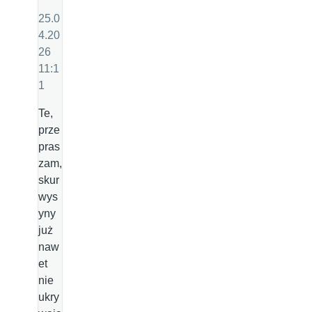
25.0
4.20
26
11:1
1
Te,
prze
pras
zam,
skur
wys
yny
już
naw
et
nie
ukry