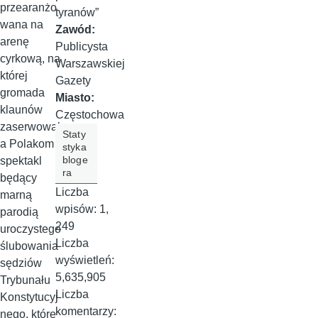
przearanżo
tyranów”
wana na
Zawód:
arenę
Publicysta
cyrkową, na
Warszawskiej
której
Gazety
gromada
Miasto:
klaunów
Częstochowa
zaserwował
Staty
a Polakom
styka
bloge
spektakl
ra
będący
Liczba
marną
wpisów:
1,
parodią
249
uroczystego
Liczba
ślubowania
wyświetleń:
sędziów
5,635,905
Trybunału
Liczba
Konstytucyj
komentarzy:
nego, które