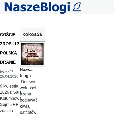
Przejdź do treści
Me
kokos26
COŚCIE
ZROBILI Z
POLSKĄ
DRANIE
Nazwa
kokos26
,
bloga:
25.04.2026
„Drzewo
9 kwietnia
wolności
2026 r. Sala
trzeba
Kolumnowa
podlewać
Sejmu RP
krwią
została
patriotów i