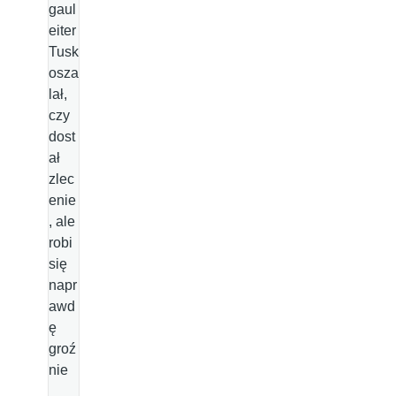
gaul
eiter
Tusk
osza
lał,
czy
dost
ał
zlec
enie
, ale
robi
się
napr
awd
ę
groź
nie