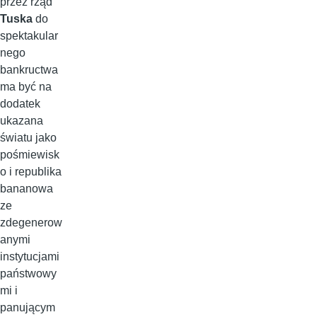
przez rząd
Tuska
do
spektakular
nego
bankructwa
ma być na
dodatek
ukazana
światu jako
pośmiewisk
o i republika
bananowa
ze
zdegenerow
anymi
instytucjami
państwowy
mi i
panującym