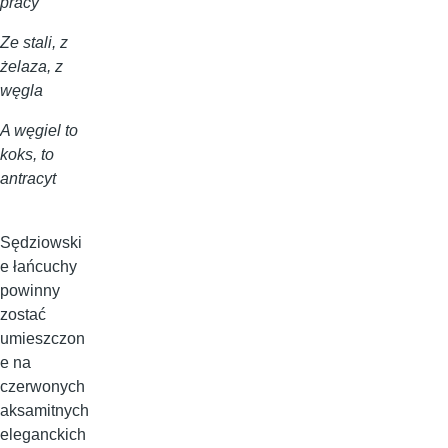
pracy
Ze stali, z
żelaza, z
węgla
A węgiel to
koks, to
antracyt
Sędziowski
e łańcuchy
powinny
zostać
umieszczon
e na
czerwonych
aksamitnych
eleganckich