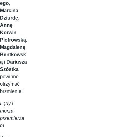
ego
,
Marcina
Dziurdę
,
Annę
Korwin-
Piotrowską,
Magdalenę
Bentkowsk
ą
i
Dariusza
Szóstka
powinno
otrzymać
brzmienie:
Lądy i
morza
przemierza
m