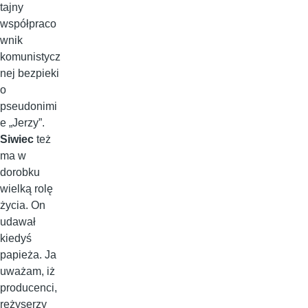
tajny
współpraco
wnik
komunistycz
nej bezpieki
o
pseudonimi
e „Jerzy”.
Siwiec
też
ma w
dorobku
wielką rolę
życia. On
udawał
kiedyś
papieża. Ja
uważam, iż
producenci,
reżyserzy