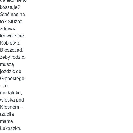
daleko. Ile to
kosztuje?
Stać nas na
to? Służba
zdrowia
ledwo zipie.
Kobiety z
Bieszczad,
żeby rodzić,
muszą
jeździć do
Głębokiego.
- To
niedaleko,
wioska pod
Krosnem –
rzuciła
mama
Łukaszka.