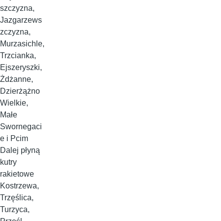
szczyzna,
Jazgarzews
zczyzna,
Murzasichle,
Trzcianka,
Ejszeryszki,
Żdżanne,
Dzierżążno
Wielkie,
Małe
Swornegaci
e i Pcim
Dalej płyną
kutry
rakietowe
Kostrzewa,
Trzęślica,
Turzyca,