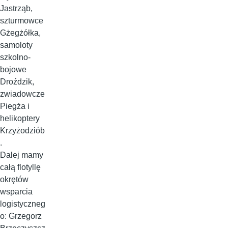
Jastrząb,
szturmowce
Gżegżółka,
samoloty
szkolno-
bojowe
Droździk,
zwiadowcze
Piegża i
helikoptery
Krzyżodziób
.
Dalej mamy
całą flotyllę
okrętów
wsparcia
logistyczneg
o: Grzegorz