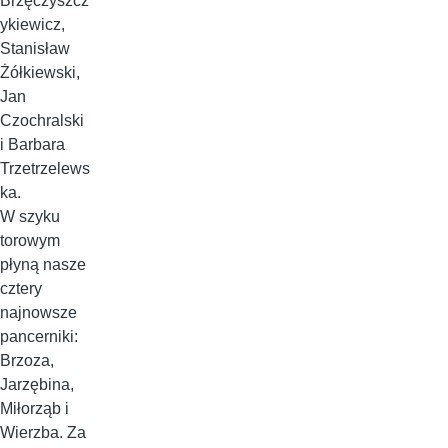
Brzęczyszcz
ykiewicz,
Stanisław
Żółkiewski,
Jan
Czochralski
i Barbara
Trzetrzelews
ka.
W szyku
torowym
płyną nasze
cztery
najnowsze
pancerniki:
Brzoza,
Jarzębina,
Miłorząb i
Wierzba. Za