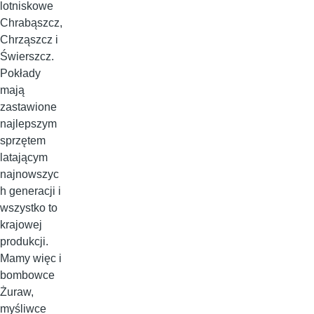
lotniskowe
Chrabąszcz,
Chrząszcz i
Świerszcz.
Pokłady
mają
zastawione
najlepszym
sprzętem
latającym
najnowszyc
h generacji i
wszystko to
krajowej
produkcji.
Mamy więc i
bombowce
Żuraw,
myśliwce