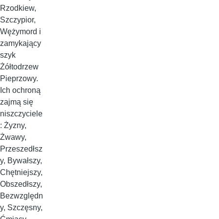
Rzodkiew,
Szczypior,
Wężymord i
zamykający
szyk
Żółtodrzew
Pieprzowy.
Ich ochroną
zajmą się
niszczyciele
: Żyzny,
Żwawy,
Przeszedłsz
y, Bywałszy,
Chętniejszy,
Obszedłszy,
Bezwzględn
y, Szczęsny,