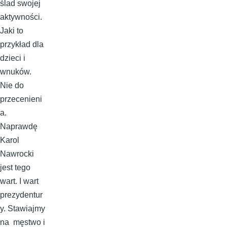
ślad swojej
aktywności.
Jaki to
przykład dla
dzieci i
wnuków.
Nie do
przecenieni
a.
Naprawdę
Karol
Nawrocki
jest tego
wart. I wart
prezydentur
y. Stawiajmy
na męstwo i