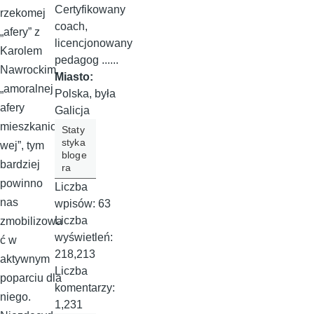
Certyfikowany
rzekomej
coach,
„afery” z
licencjonowany
Karolem
pedagog ......
Nawrockim,
Miasto:
„amoralnej
Polska, była
afery
Galicja
mieszkanio
Staty
styka
wej”, tym
bloge
bardziej
ra
powinno
Liczba
nas
wpisów:
63
Liczba
zmobilizowa
wyświetleń:
ć w
218,213
aktywnym
Liczba
poparciu dla
komentarzy:
niego.
1,231