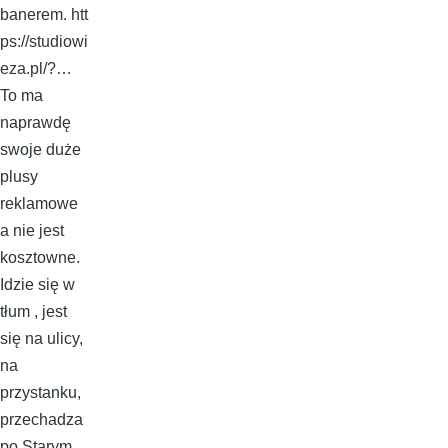
banerem.
htt
ps://studiowi
eza.pl/?…
To ma
naprawdę
swoje duże
plusy
reklamowe
a nie jest
kosztowne.
Idzie się w
tłum , jest
się na ulicy,
na
przystanku,
przechadza
po Starym