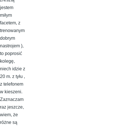
jestem
miłym
facetem, z
trenowanym
dobrym
nastrojem ),
to poprosić
kolegę,
niech idzie z
20 m. z tyłu ,
z telefonem
w kieszeni.
Zaznaczam
raz jeszcze,
wiem, że
różne są