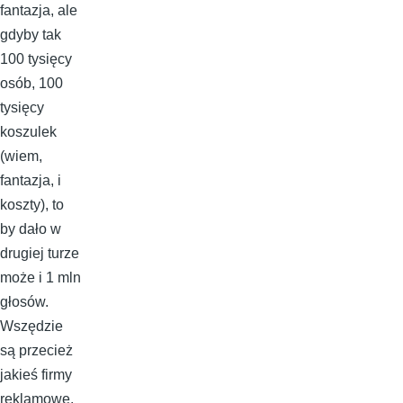
fantazja, ale
gdyby tak
100 tysięcy
osób, 100
tysięcy
koszulek
(wiem,
fantazja, i
koszty), to
by dało w
drugiej turze
może i 1 mln
głosów.
Wszędzie
są przecież
jakieś firmy
reklamowe.