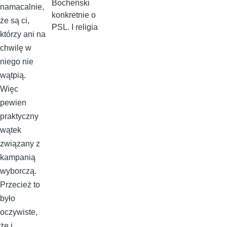
Bocheński
namacalnie,
konkretnie o
że są ci,
PSL. I religia
którzy ani na
chwilę w
niego nie
wątpią.
Więc
pewien
praktyczny
wątek
związany z
kampanią
wyborczą.
Przecież to
było
oczywiste,
że i