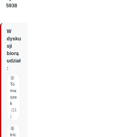
5938
W
dysku
sji
biorą
udział
:
🥇
To
ma
sze
k
(11
)
🥈
tric