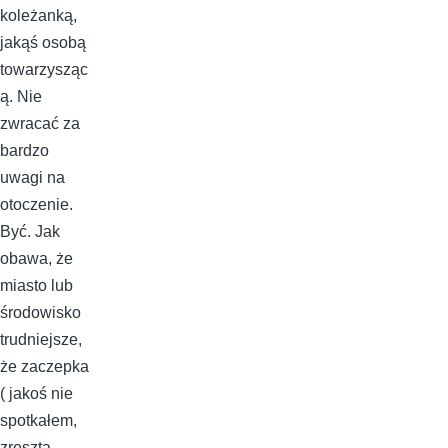
koleżanką,
jakąś osobą
towarzysząc
ą. Nie
zwracać za
bardzo
uwagi na
otoczenie.
Być. Jak
obawa, że
miasto lub
środowisko
trudniejsze,
że zaczepka
( jakoś nie
spotkałem,
zresztą