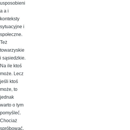
usposobieni
a a i
konteksty
sytuacyjne i
społeczne.
Też
towarzyskie
i sąsiedzkie.
Na ile ktoś
może. Lecz
jeśli ktoś
może, to
jednak
warto o tym
pomyśleć.
Chociaż
spróbować.