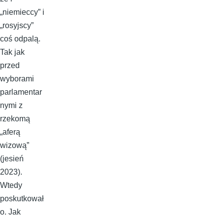
„niemieccy” i
„rosyjscy”
coś odpalą.
Tak jak
przed
wyborami
parlamentar
nymi z
rzekomą
„aferą
wizową”
(jesień
2023).
Wtedy
poskutkował
o. Jak