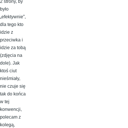
2 strony, by
było
„efektywnie”,
dla tego kto
idzie z
przeciwka i
idzie za tobą
(zdjęcia na
dole). Jak
ktoś ciut
nieśmiały,
nie czuje się
tak do końca
w tej
konwencji,
polecam z
kolegą,