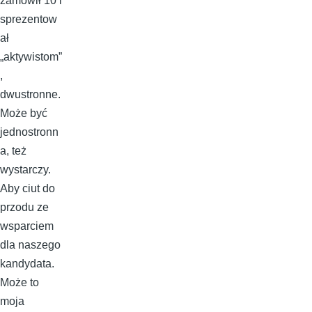
zamówił 10 i
sprezentow
ał
„aktywistom”
,
dwustronne.
Może być
jednostronn
a, też
wystarczy.
Aby ciut do
przodu ze
wsparciem
dla naszego
kandydata.
Może to
moja