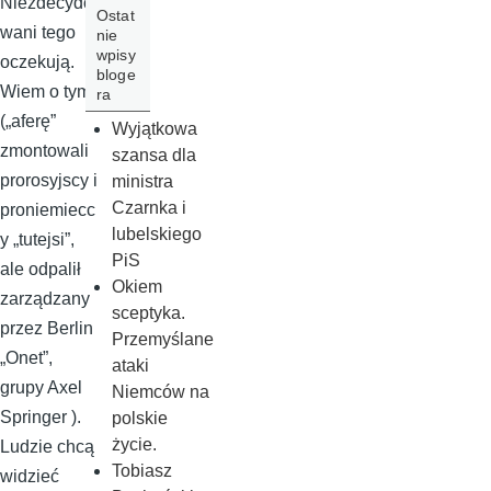
Niezdecydo
Ostat
wani tego
nie
wpisy
oczekują.
bloge
Wiem o tym.
ra
(„aferę”
Wyjątkowa
zmontowali
szansa dla
prorosyjscy i
ministra
Czarnka i
proniemiecc
lubelskiego
y „tutejsi”,
PiS
ale odpalił
Okiem
zarządzany
sceptyka.
przez Berlin
Przemyślane
„Onet”,
ataki
grupy Axel
Niemców na
Springer ).
polskie
życie.
Ludzie chcą
Tobiasz
widzieć