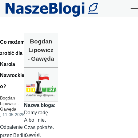
Przejdź do treści
Me
Bogdan
Co możemy
Lipowicz
zrobić dla
- Gawęda
Karola
Nawrockieg
o?
Bogdan
Lipowicz -
Nazwa bloga:
Gawęda
Damy radę.
, 11.05.2025
Albo i nie.
Odpalenie
Czas pokaże.
Zawód:
przez Berlin