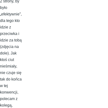
2 strony, by
było
„efektywnie”,
dla tego kto
idzie z
przeciwka i
idzie za tobą
(zdjęcia na
dole). Jak
ktoś ciut
nieśmiały,
nie czuje się
tak do końca
w tej
konwencji,
polecam z
kolegą,