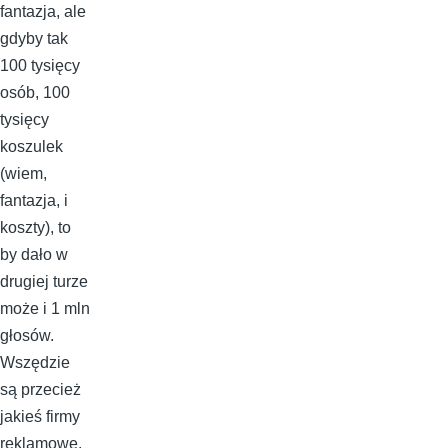
fantazja, ale
gdyby tak
100 tysięcy
osób, 100
tysięcy
koszulek
(wiem,
fantazja, i
koszty), to
by dało w
drugiej turze
może i 1 mln
głosów.
Wszędzie
są przecież
jakieś firmy
reklamowe.