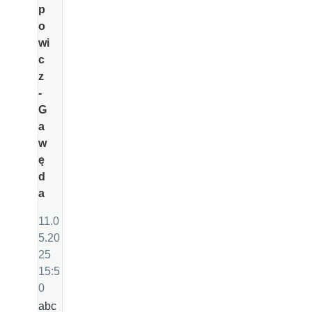
p
o
wi
c
z
-
G
a
w
ę
d
a
11.0
5.20
25
15:5
0
abc