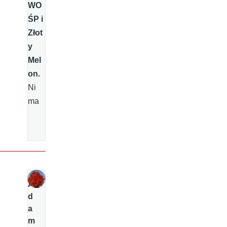
WO
ŚP i
Złot
y
Mel
on.
Ni
ma
A
d
a
m