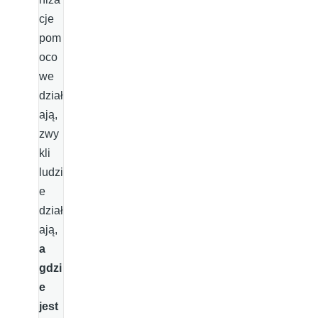
cje
pom
oco
we
dział
ają,
zwy
kli
ludzi
e
dział
ają,
a
gdzi
e
jest