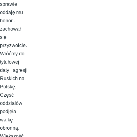
sprawie
oddaję mu
honor -
zachował
się
przyzwoicie.
Wróćmy do
tytułowej
daty i agresji
Ruskich na
Polskę.
Część
oddziałów
podjęła
walkę
obronną.
Większość