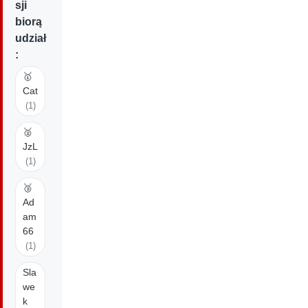
sji
biorą
udział
:
🥇
Cat
(1)
🥈
JzL
(1)
🥉
Ad
am
66
(1)
Sla
we
k