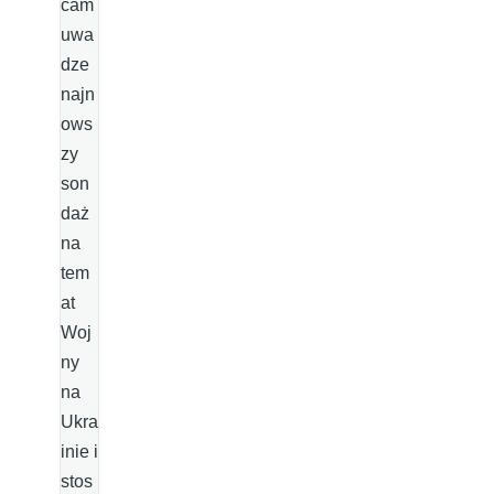
cam
uwa
dze
najn
ows
zy
son
daż
na
tem
at
Woj
ny
na
Ukra
inie i
stos