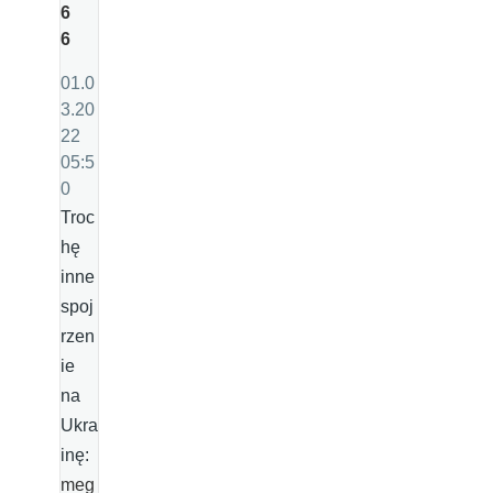
6
6
01.0
3.20
22
05:5
0
Troc
hę
inne
spoj
rzen
ie
na
Ukra
inę:
meg