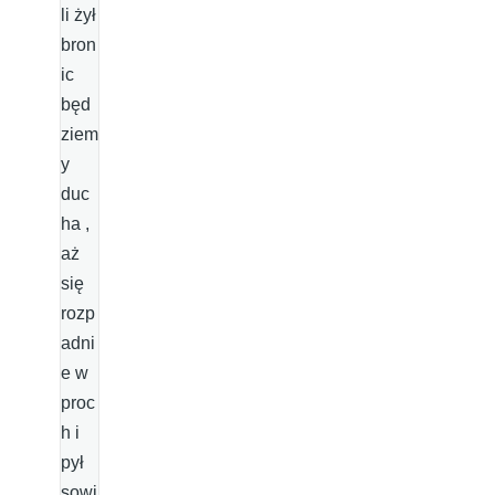
li żył
bron
ic
będ
ziem
y
duc
ha ,
aż
się
rozp
adni
e w
proc
h i
pył
sowi