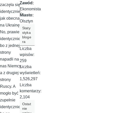
Zawód:
zaczęła się
Ekonomista
identycznie,
Miasto:
jak obecna
Olsztyn
na Ukrainę.
Staty
No, prawie
styka
bloge
identycznie,
ra
bo z jednej
Liczba
strony
wpisów:
napadli na
259
nas Niemcy,
Liczba
wyświetleń:
a z drugiej
1,526,297
strony
Liczba
Ruscy. A
komentarzy:
mogło być
2,104
zupełnie
Ostat
identycznie,
nie