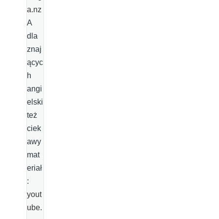
a.nz
A
dla
znaj
ącyc
h
angi
elski
też
ciek
awy
mat
eriał
:
yout
ube.