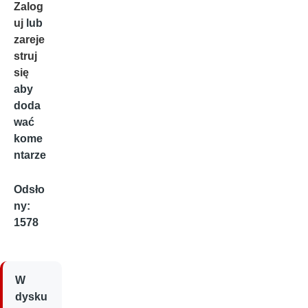
Zalog
uj
lub
zareje
struj
się
aby
doda
wać
kome
ntarze
Odsło
ny:
1578
W
dysku