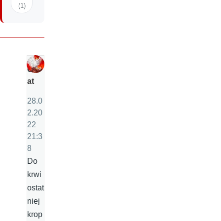
(1)
C
at
28.0
2.20
22
21:3
8
Do
krwi
ostat
niej
krop