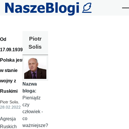
Przejdź do treści
Me
Piotr
Od
Solis
17.09.1939
Polska jest
w stanie
wojny z
Nazwa
bloga:
Ruskimi
Pieniądz
Piotr Solis
,
czy
28.02.2022
człowiek -
co
Agresja
ważniejsze?
Ruskich