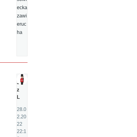
ecka
zawi
eruc
ha
J
z
L
28.0
2.20
22
22:1