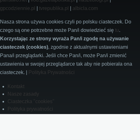
gpcodziennie.pl
|
tvrepublika.pl
|
albicla.com
Nasza strona używa cookies czyli po polsku ciasteczek. Do
czego są one potrzebne może Pan/i dowiedzieć się
tu
.
Korzystając ze strony wyraża Pan/i zgodę na używanie
ciasteczek (cookies)
, zgodnie z aktualnymi ustawieniami
Pana/i przeglądarki. Jeśli chce Pan/i, może Pan/i zmienić
ustawienia w swojej przeglądarce tak aby nie pobierała ona
ciasteczek. |
Polityka Prywatności
Footer
Kontakt
Nasze zasady
Ciasteczka "cookies"
Polityka prywatności