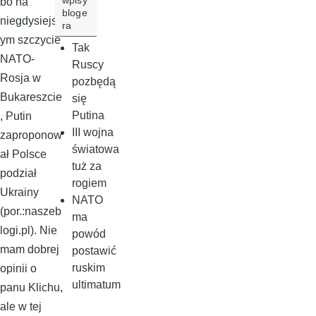
wpisy
bo na
bloge
niegdysiejsz
ra
ym szczycie
Tak
NATO-
Ruscy
Rosja w
pozbędą
Bukareszcie
się
Putina
, Putin
III wojna
zaproponow
światowa
ał Polsce
tuż za
podział
rogiem
Ukrainy
NATO
(por.:
naszeb
ma
logi.pl
). Nie
powód
mam dobrej
postawić
ruskim
opinii o
ultimatum
panu Klichu,
ale w tej