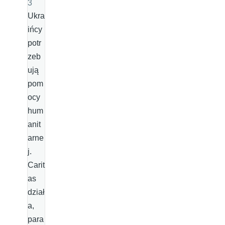
3
Ukra
ińcy
potr
zeb
ują
pom
ocy
hum
anit
arne
j.
Carit
as
dział
a,
para