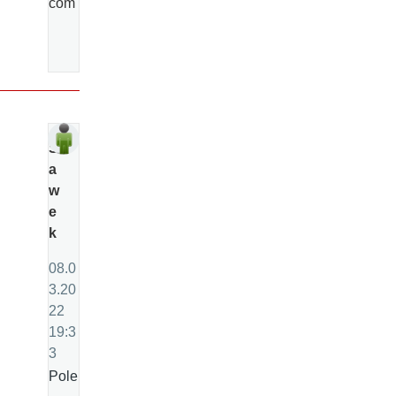
com
Sl
a
w
e
k
08.0
3.20
22
19:3
3
Pole